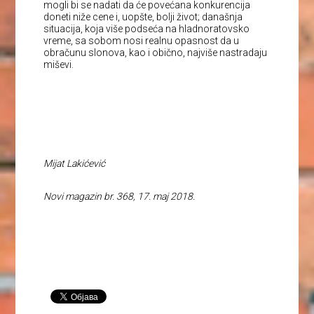
mogli bi se nadati da će povećana konkurencija
doneti niže cene i, uopšte, bolji život; današnja
situacija, koja više podseća na hladnoratovsko
vreme, sa sobom nosi realnu opasnost da u
obračunu slonova, kao i obično, najviše nastradaju
miševi.
Mijat Lakićević
Novi magazin br. 368, 17. maj 2018.