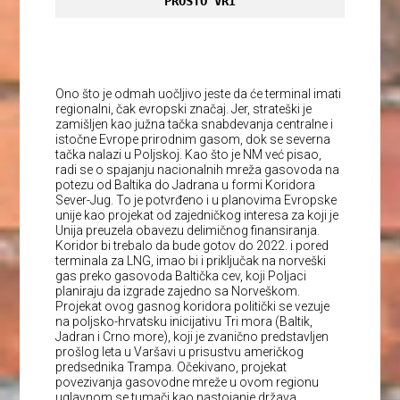
PROSTO VRI
Ono što je odmah uočljivo jeste da će terminal imati
regionalni, čak evropski značaj. Jer, strateški je
zamišljen kao južna tačka snabdevanja centralne i
istočne Evrope prirodnim gasom, dok se severna
tačka nalazi u Poljskoj. Kao što je NM već pisao,
radi se o spajanju nacionalnih mreža gasovoda na
potezu od Baltika do Jadrana u formi Koridora
Sever-Jug. To je potvrđeno i u planovima Evropske
unije kao projekat od zajedničkog interesa za koji je
Unija preuzela obavezu delimičnog finansiranja.
Koridor bi trebalo da bude gotov do 2022. i pored
terminala za LNG, imao bi i priključak na norveški
gas preko gasovoda Baltička cev, koji Poljaci
planiraju da izgrade zajedno sa Norveškom.
Projekat ovog gasnog koridora politički se vezuje
na poljsko-hrvatsku inicijativu Tri mora (Baltik,
Jadran i Crno more), koji je zvanično predstavljen
prošlog leta u Varšavi u prisustvu američkog
predsednika Trampa. Očekivano, projekat
povezivanja gasovodne mreže u ovom regionu
uglavnom se tumači kao nastojanje država