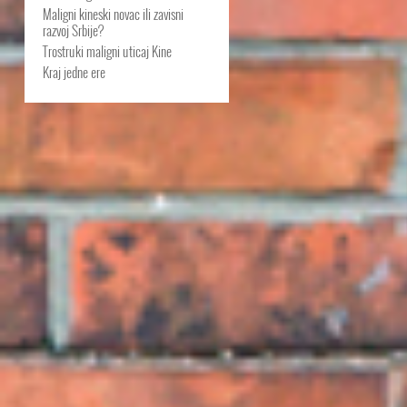
Maligni kineski novac ili zavisni
razvoj Srbije?
Trostruki maligni uticaj Kine
Kraj jedne ere