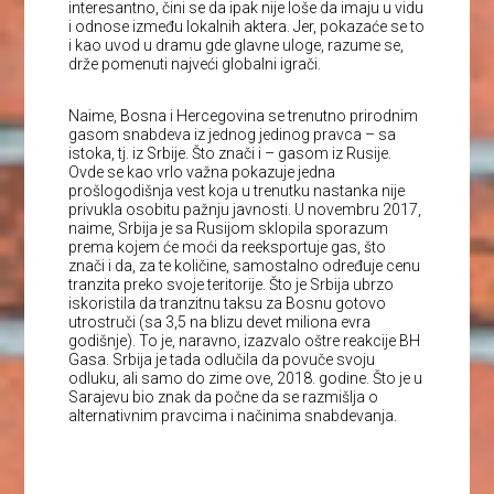
interesantno, čini se da ipak nije loše da imaju u vidu
i odnose između lokalnih aktera. Jer, pokazaće se to
i kao uvod u dramu gde glavne uloge, razume se,
drže pomenuti najveći globalni igrači.
Naime, Bosna i Hercegovina se trenutno prirodnim
gasom snabdeva iz jednog jedinog pravca – sa
istoka, tj. iz Srbije. Što znači i – gasom iz Rusije.
Ovde se kao vrlo važna pokazuje jedna
prošlogodišnja vest koja u trenutku nastanka nije
privukla osobitu pažnju javnosti. U novembru 2017,
naime, Srbija je sa Rusijom sklopila sporazum
prema kojem će moći da reeksportuje gas, što
znači i da, za te količine, samostalno određuje cenu
tranzita preko svoje teritorije. Što je Srbija ubrzo
iskoristila da tranzitnu taksu za Bosnu gotovo
utrostruči (sa 3,5 na blizu devet miliona evra
godišnje). To je, naravno, izazvalo oštre reakcije BH
Gasa. Srbija je tada odlučila da povuče svoju
odluku, ali samo do zime ove, 2018. godine. Što je u
Sarajevu bio znak da počne da se razmišlja o
alternativnim pravcima i načinima snabdevanja.