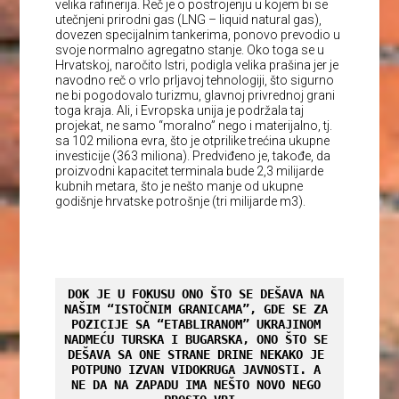
velika rafinerija. Reč je o postrojenju u kojem bi se
utečnjeni prirodni gas (LNG – liquid natural gas),
dovezen specijalnim tankerima, ponovo prevodio u
svoje normalno agregatno stanje. Oko toga se u
Hrvatskoj, naročito Istri, podigla velika prašina jer je
navodno reč o vrlo prljavoj tehnologiji, što sigurno
ne bi pogodovalo turizmu, glavnoj privrednoj grani
toga kraja. Ali, i Evropska unija je podržala taj
projekat, ne samo “moralno” nego i materijalno, tj.
sa 102 miliona evra, što je otprilike trećina ukupne
investicije (363 miliona). Predviđeno je, takođe, da
proizvodni kapacitet terminala bude 2,3 milijarde
kubnih metara, što je nešto manje od ukupne
godišnje hrvatske potrošnje (tri milijarde m3).
DOK JE U FOKUSU ONO ŠTO SE DEŠAVA NA 
NAŠIM “ISTOČNIM GRANICAMA”, GDE SE ZA 
POZICIJE SA “ETABLIRANOM” UKRAJINOM 
NADMEĆU TURSKA I BUGARSKA, ONO ŠTO SE 
DEŠAVA SA ONE STRANE DRINE NEKAKO JE 
POTPUNO IZVAN VIDOKRUGA JAVNOSTI. A 
NE DA NA ZAPADU IMA NEŠTO NOVO NEGO 