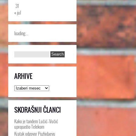
31
« jul
loading...
ARHIVE
Arhive
SKORAŠNJI ČLANCI
Kako je tandem Lučić–Vučić
upropastio Telekom
Kratak odgovor Pozhidaevu