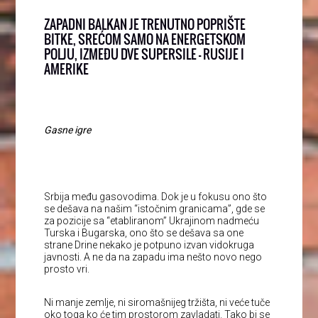
ZAPADNI BALKAN JE TRENUTNO POPRIŠTE
BITKE, SREĆOM SAMO NA ENERGETSKOM
POLJU, IZMEĐU DVE SUPERSILE – RUSIJE I
AMERIKE
Gasne igre
Srbija među gasovodima. Dok je u fokusu ono što
se dešava na našim “istočnim granicama”, gde se
za pozicije sa “etabliranom” Ukrajinom nadmeću
Turska i Bugarska, ono što se dešava sa one
strane Drine nekako je potpuno izvan vidokruga
javnosti. A ne da na zapadu ima nešto novo nego
prosto vri.
Ni manje zemlje, ni siromašnijeg tržišta, ni veće tuče
oko toga ko će tim prostorom zavladati. Tako bi se