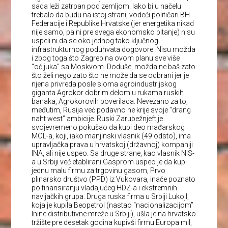
sada leži zatrpan pod zemljom. Iako bi u načelu
trebalo da budu na istoj strani, vodeći političari BH
Federacije i Republike Hrvatske (jer energetika nikad
nije samo, pa ni pre svega ekonomsko pitanje) nisu
uspeli ni da se oko jednog tako ključnog
infrastrukturnog poduhvata dogovore. Nisu možda
i zbog toga što Zagreb na ovom planu sve više
“očijuka” sa Moskvom. Doduše, možda ne baš zato
što želi nego zato što ne može da se odbrani jer je
njena privreda posle sloma agroindustrijskog
giganta Agrokor dobrim delom u rukama ruskih
banaka, Agrokorovih poverilaca. Nevezano za to,
međutim, Rusija već podavno ne krije svoje “drang
naht west” ambicije. Ruski Zarubežnjeft je
svojevremeno pokušao da kupi deo mađarskog
MOL-a, koji, iako manjinski vlasnik (49 odsto), ima
upravljačka prava u hrvatskoj (državnoj) kompaniji
INA, ali nije uspeo. Sa druge strane, kao vlasnik NIS-
a u Srbiji već etablirani Gasprom uspeo je da kupi
jednu malu firmu za trgovinu gasom, Prvo
plinarsko društvo (PPD) iz Vukovara, inače poznato
po finansiranju vladajućeg HDZ-a i ekstremnih
navijačkih grupa. Druga ruska firma u Srbiji Lukojl,
koja je kupila Beopetrol (nastao “nacionalizacijom”
Inine distributivne mreže u Srbiji), ušla je na hrvatsko
tržište pre desetak godina kupivši firmu Europa mil,