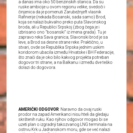
a danas ima oko 50 benzinskih stanica. Da su
ruske ambicije u ovom regionu velike, svedoči i
činjenica da je pomenuti Zarubežnjeft vlasnik
Rafinerije (nekada Bosanski, sada samo) Brod,
koja se nalazi bukvalno preko puta Slavonskog
broda, ali u Republici Srpskoj (zbog čega je i
izbrisano ono “bosanski” iz imena grada). Tu je
zapravo reka Sava granica; Slavonski brod je sa
leve, a Brod sa desne strane reke. Praktično, u
stvari, ovde se Republika Srpska jednim uskim
koridorom ubacila između Hrvatske i BH Federacije,
što znači da je oko bilo kakvog projekta potreban
dogovor tri strane, a na Balkanu i između dve teško
dolazi do dogovora.
AMERIČKI ODGOVOR
: Naravno da ovaj ruski
prodor na zapad Amerikanci nisu hteli da gledaju
skrštenih ruku. Kao njihov odgovor mogao bi se
uzeti plan o izgradnji takozvanog LNG terminala na
ostrvu Krk u Jadranskom moru, gde se već nalazi