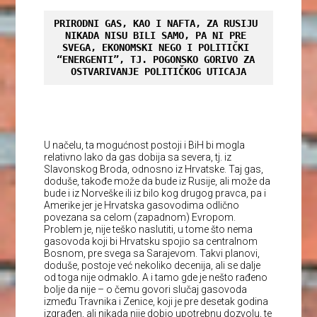
PRIRODNI GAS, KAO I NAFTA, ZA RUSIJU 
NIKADA NISU BILI SAMO, PA NI PRE 
SVEGA, EKONOMSKI NEGO I POLITIČKI 
“ENERGENTI”, TJ. POGONSKO GORIVO ZA 
OSTVARIVANJE POLITIČKOG UTICAJA
U načelu, ta mogućnost postoji i BiH bi mogla
relativno lako da gas dobija sa severa, tj. iz
Slavonskog Broda, odnosno iz Hrvatske. Taj gas,
doduše, takođe može da bude iz Rusije, ali može da
bude i iz Norveške ili iz bilo kog drugog pravca, pa i
Amerike jer je Hrvatska gasovodima odlično
povezana sa celom (zapadnom) Evropom.
Problem je, nije teško naslutiti, u tome što nema
gasovoda koji bi Hrvatsku spojio sa centralnom
Bosnom, pre svega sa Sarajevom. Takvi planovi,
doduše, postoje već nekoliko decenija, ali se dalje
od toga nije odmaklo. A i tamo gde je nešto rađeno
bolje da nije – o čemu govori slučaj gasovoda
između Travnika i Zenice, koji je pre desetak godina
izgrađen, ali nikada nije dobio upotrebnu dozvolu, te