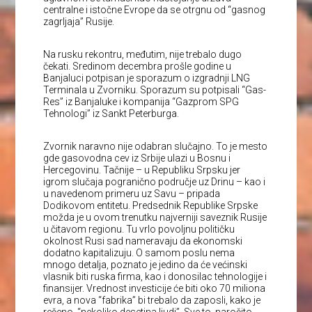
centralne i istočne Evrope da se otrgnu od “gasnog
zagrljaja” Rusije.
Na rusku rekontru, međutim, nije trebalo dugo
čekati. Sredinom decembra prošle godine u
Banjaluci potpisan je sporazum o izgradnji LNG
Terminala u Zvorniku. Sporazum su potpisali “Gas-
Res” iz Banjaluke i kompanija “Gazprom SPG
Tehnologi” iz Sankt Peterburga.
Zvornik naravno nije odabran slučajno. To je mesto
gde gasovodna cev iz Srbije ulazi u Bosnu i
Hercegovinu. Tačnije – u Republiku Srpsku jer
igrom slučaja pogranično područje uz Drinu – kao i
u navedenom primeru uz Savu – pripada
Dodikovom entitetu. Predsednik Republike Srpske
možda je u ovom trenutku najverniji saveznik Rusije
u čitavom regionu. Tu vrlo povoljnu političku
okolnost Rusi sad nameravaju da ekonomski
dodatno kapitalizuju. O samom poslu nema
mnogo detalja, poznato je jedino da će većinski
vlasnik biti ruska firma, kao i donosilac tehnologije i
finansijer. Vrednost investicije će biti oko 70 miliona
evra, a nova “fabrika” bi trebalo da zaposli, kako je
rečeno, “nekoliko desetina ljudi”. Sve to, naročito