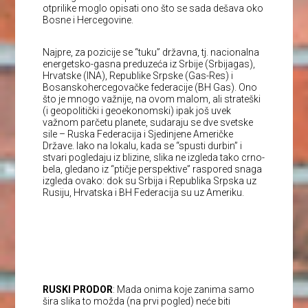
otprilike moglo opisati ono što se sada dešava oko
Bosne i Hercegovine.
Najpre, za pozicije se “tuku” državna, tj. nacionalna
energetsko-gasna preduzeća iz Srbije (Srbijagas),
Hrvatske (INA), Republike Srpske (Gas-Res) i
Bosanskohercegovačke federacije (BH Gas). Ono
što je mnogo važnije, na ovom malom, ali strateški
(i geopolitički i geoekonomski) ipak još uvek
važnom parčetu planete, sudaraju se dve svetske
sile – Ruska Federacija i Sjedinjene Američke
Države. Iako na lokalu, kada se “spusti durbin” i
stvari pogledaju iz blizine, slika ne izgleda tako crno-
bela, gledano iz “ptičje perspektive” raspored snaga
izgleda ovako: dok su Srbija i Republika Srpska uz
Rusiju, Hrvatska i BH Federacija su uz Ameriku.
RUSKI PRODOR
: Mada onima koje zanima samo
šira slika to možda (na prvi pogled) neće biti