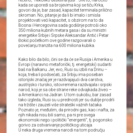
kada se uporedi sa brojevima koji se tiču Krka,
govori da je, bar zasad, kapacitet terminala prilično
skroman. No, pitanje je da li bi imalo i smisla
projektovati veći kapacitet, s obzirom na to da
Bosna i Hercegovina sada godišnje potroši oko
350 miliona kubnih metara gasa i da su ministri
energetike Srbije i Srpske Aleksandar Antić i Petar
Đokić početkom ove godine razgovarali o
povećanju tranzita na 600 miliona kubika.
Kako bilo da bilo, čini se da će se Rusija i Amerika u
Evropi (naravno metaforički, tj. energetski) sudariti
baš na Balkanu. Jer, evo, Rusi su izbili na Drinu –
koja, treba li podsećati, za Srbiju ima poseban
istorijski značaj jer je razdvajajući dva carstva,
austrijsko i tursko, istovremena razdvajala i srpski
narod, koji je sa obe strane reke odvajkada živeo –
a Amerikanci na Jadran. U tom sukobu, bar zasad
tako izgleda, Rusi su u prednosti jer su dublje prodrli
na tržište i zauzeli više strateški važnih tačaka.
Poznato je, međutim, da prirodni gas, kao i nafta, za
njih nikada nisu bili samo, pa ni pre svega
ekonomski nego i politički “energenti”, tj. pogonsko
gorivo za ostvarivanje političkog uticaja.
U neka druga vremena narodi na tom području