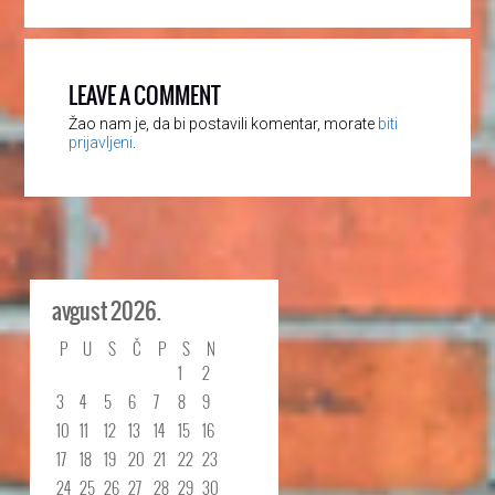
LEAVE A COMMENT
Žao nam je, da bi postavili komentar, morate
biti
prijavljeni
.
avgust 2026.
P
U
S
Č
P
S
N
1
2
3
4
5
6
7
8
9
10
11
12
13
14
15
16
17
18
19
20
21
22
23
24
25
26
27
28
29
30