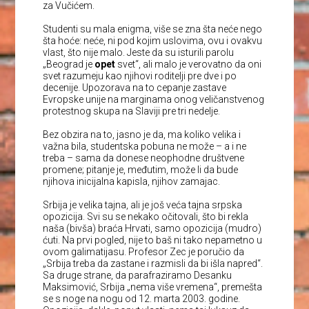
za Vučićem.
Studenti su mala enigma, više se zna šta neće nego
šta hoće: neće, ni pod kojim uslovima, ovu i ovakvu
vlast, što nije malo. Jeste da su isturili parolu
„Beograd je
opet
svet“, ali malo je verovatno da oni
svet razumeju kao njihovi roditelji pre dve i po
decenije. Upozorava na to cepanje zastave
Evropske unije na marginama onog veličanstvenog
protestnog skupa na Slaviji pre tri nedelje.
Bez obzira na to, jasno je da, ma koliko velika i
važna bila, studentska pobuna ne može – a i ne
treba – sama da donese neophodne društvene
promene; pitanje je, međutim, može li da bude
njihova inicijalna kapisla, njihov zamajac.
Srbija je velika tajna, ali je još veća tajna srpska
opozicija. Svi su se nekako očitovali, što bi rekla
naša (bivša) braća Hrvati, samo opozicija (mudro)
ćuti. Na prvi pogled, nije to baš ni tako nepametno u
ovom galimatijasu. Profesor Zec je poručio da
„Srbija treba da zastane i razmisli da bi išla napred“.
Sa druge strane, da parafraziramo Desanku
Maksimović, Srbija „nema više vremena“, premešta
se s noge na nogu od 12. marta 2003. godine.