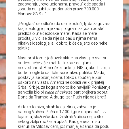
zagovaraju „revolucionarnu pravdu“ gde spada i
„osuda na gubitak građanskih prava 700.000
članova SNS-a“.
„Proglas“ se odlučio da se ne odluči, tj. da zagovara
kraj ideologije, pa je kao program za „dan posle“
predložio „neideološke mere“. Kada se mere
pročitaju, vidi se da nije da baš u njima nema
nikakve ideologije, ali dobro, biće da je to deo neke
taktike.
Nasuprot tome, još uvek aktuelna vlast, po svemu
sudeći, neće više imati taj luksuz da glumi
nesvrstanost. Američke sankcije NIS-u, ako ih zbilja
bude, mogle bi da dokusure takvu politiku. Mada,
postavlja se pitanje čemu toliko uzbuđenje. Zar
uskoro na vlast u Americi ne dolazi veliki prijatelj
Srba i Srbije, za koga smo toliko navijali? Poništenje
sankcija bio bi
piece of cake
za partibrejkera poput
Donalda Trampa. A drugo, zar Putin nije naš brat?
Ali tako to biva, strah koji je širio, zahvatio je i
samog Vučića. Priča o 17.000 „pretorijanaca“, tzv.
lojalista, služi više da drži strah Vučiću nego što
nekog zbilja može da uplaši. Kad generali nisu
krenuli za Miloševićem, još manja je šansa da pođu