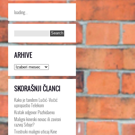
loading...
ARHIVE
Arhive
SKORAŠNJI ČLANCI
Kako je tandem Lučić–Vučić
upropastio Telekom
Kratak odgovor Pozhidaevu
Maligni kineski novac ili zavisni
razvoj Srbije?
Trostruki maligni uticaj Kine