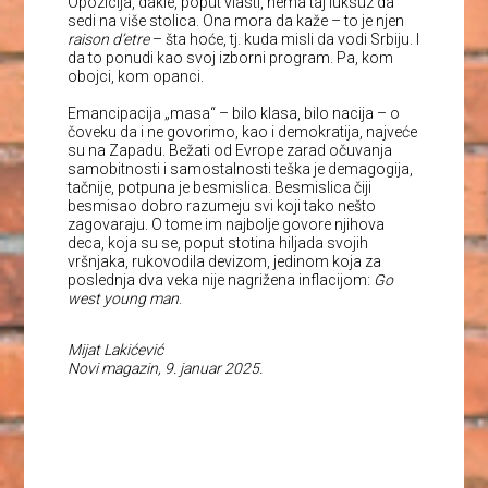
Opozicija, dakle, poput vlasti, nema taj luksuz da
sedi na više stolica. Ona mora da kaže – to je njen
raison d’etre
– šta hoće, tj. kuda misli da vodi Srbiju. I
da to ponudi kao svoj izborni program. Pa, kom
obojci, kom opanci.
Emancipacija „masa“ – bilo klasa, bilo nacija – o
čoveku da i ne govorimo, kao i demokratija, najveće
su na Zapadu. Bežati od Evrope zarad očuvanja
samobitnosti i samostalnosti teška je demagogija,
tačnije, potpuna je besmislica. Besmislica čiji
besmisao dobro razumeju svi koji tako nešto
zagovaraju. O tome im najbolje govore njihova
deca, koja su se, poput stotina hiljada svojih
vršnjaka, rukovodila devizom, jedinom koja za
poslednja dva veka nije nagrižena inflacijom:
Go
west young man
.
Mijat Lakićević
Novi magazin, 9. januar 2025.