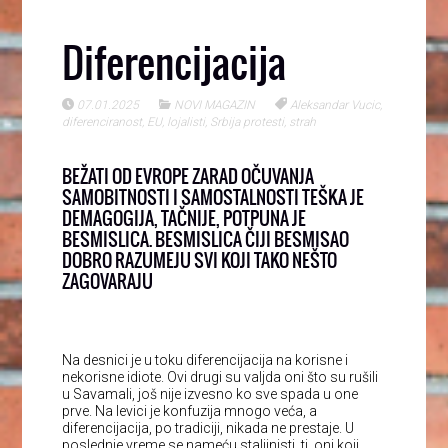
Diferencijacija
07.01.2025
NOVI MAGAZIN
Aleksandar Vucic
,
diferenciranost
,
EU
,
lojalisti
,
Srbija protesti
,
strah
BEŽATI OD EVROPE ZARAD OČUVANJA
SAMOBITNOSTI I SAMOSTALNOSTI TEŠKA JE
DEMAGOGIJA, TAČNIJE, POTPUNA JE
BESMISLICA. BESMISLICA ČIJI BESMISAO
DOBRO RAZUMEJU SVI KOJI TAKO NEŠTO
ZAGOVARAJU
Na desnici je u toku diferencijacija na korisne i
nekorisne idiote. Ovi drugi su valjda oni što su rušili
u Savamali, još nije izvesno ko sve spada u one
prve. Na levici je konfuzija mnogo veća, a
diferencijacija, po tradiciji, nikada ne prestaje. U
poslednje vreme se nameću staljinisti, tj. oni koji