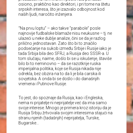
osiono, praktično kao direktori, i pri tome na štetu
srpskih interesa, što je izazvalo odbojnost kod
naših ljudi, naročito inženjera.
“Na prvu loptu” – ako takve “parabole” posle
najnovije fudbalske blamaže nisu neukusne – tj. ne
ulazeći u neke dublje analize, čini se da je razlog
prilično jednostavan. Zato što bi to značilo
podsećanje na sukob između Srbije i Rusije iako je
tada Srbija bila deo SFRJ, a Rusija deo SSSR-a. U
tom slučaju, naime, došlo bi se u iskušenje, štaviše
bilo bi to neminovno – da se razotkrije ruska
imperijalna politika, koje se Rusija nikada nije
odrekla, bez obzira na to da li je bila carska ili
sovjetska. A onda bi se došlo i do današnjih
vremena i Putinove Rusije.
To jest, do spoznaje da Rusija, kao i Engleska,
nema ni prijatelje ni neprijatelje već da ima samo
svoje interese. Mnogo je primera kroz istoriju da je
Rusija Srbiju žrtvovala svojim interesima stajući na
stranu njenih (tadašnjih) neprijatelja, Turske,
Bugarske…