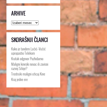
ARHIVE
Arhive
SKORAŠNJI ČLANCI
Kako je tandem Lučić–Vučić
upropastio Telekom
Kratak odgovor Pozhidaevu
Maligni kineski novac ili zavisni
razvoj Srbije?
Trostruki maligni uticaj Kine
Kraj jedne ere