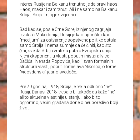
Interes Rusije na Balkanu trenutno je da pravi haos.
Haos, makar i zamrznuti. Ali i ne samo na Balkanu.
Srbija, Sirija… njoj je svejedno.
Sad kad se, posle Crne Gore, iz njenog zagrljaja
izvukla i Makedonija, Rusiji je kao uporište i kao
“medijum” za ostvarenje sopstvene politike ostala
samo Srbija. I nema sumnje da će činiti, kao što i
čini, sve da Srbiju vrati sa puta u Evropsku uniju.
Njeni eksponenti u vlasti, poput ministara Ivice
Dačića i Nenada Popovića, kao i izvan formalnih
struktura vlasti, poput Tomislava Nikolića, o tome
“vidovdanski” jasno svedoče.
Pre 70 godina, 1948, Srbija je rekla odlučno “ne”
Rusiji. Danas, 2018, trebalo bi takođe da kaže “ne”,
ali to aktuelna vlast nije u stanju. Iako bi to
ogromnoj većini građana donelo neuporedivo bolji
život.