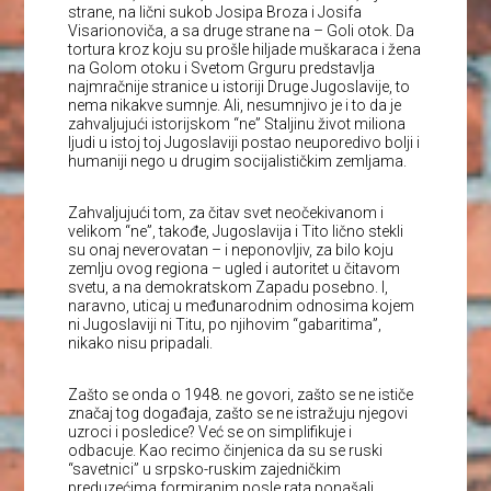
strane, na lični sukob Josipa Broza i Josifa
Visarionoviča, a sa druge strane na – Goli otok. Da
tortura kroz koju su prošle hiljade muškaraca i žena
na Golom otoku i Svetom Grguru predstavlja
najmračnije stranice u istoriji Druge Jugoslavije, to
nema nikakve sumnje. Ali, nesumnjivo je i to da je
zahvaljujući istorijskom “ne” Staljinu život miliona
ljudi u istoj toj Jugoslaviji postao neuporedivo bolji i
humaniji nego u drugim socijalističkim zemljama.
Zahvaljujući tom, za čitav svet neočekivanom i
velikom “ne”, takođe, Jugoslavija i Tito lično stekli
su onaj neverovatan – i neponovljiv, za bilo koju
zemlju ovog regiona – ugled i autoritet u čitavom
svetu, a na demokratskom Zapadu posebno. I,
naravno, uticaj u međunarodnim odnosima kojem
ni Jugoslaviji ni Titu, po njihovim “gabaritima”,
nikako nisu pripadali.
Zašto se onda o 1948. ne govori, zašto se ne ističe
značaj tog događaja, zašto se ne istražuju njegovi
uzroci i posledice? Već se on simplifikuje i
odbacuje. Kao recimo činjenica da su se ruski
“savetnici” u srpsko-ruskim zajedničkim
preduzećima formiranim posle rata ponašali