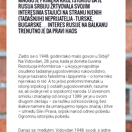
MNOGO JE PRIMERA KROZ ISTORIJU DA JE
RUSIJA SRBIJU ŽRTVOVALA SVOJIM
INTERESIMA STAJUĆI NA STRANU NJENIH
(TADAŠNJIH) NEPRIJATELJA – TURSKE,
BUGARSKE… INTERES RUSIJE NA BALKANU
TRENUTNO JE DA PRAVI HAOS
Zašto se o 1948. godini tako malo govori u Srbiji?
Na Vidovdan, 28. juna, kada je doneta čuvena
Rezolucija Informbiroa – u kojoj je najoštrije
osuđeno tadašnje jugoslovensko rukovodstvo,
koje je nazvano fašistima i špijunima – o tome niko
nije rekao ni reč. A to je bio prelomni trenutak u
istoriji srpskog (i ostalih jugoslovenskih, razume
se, ali ovde je reč o srpskom) naroda. U izvesnom
smislu i značajniji od onog iz 1389. jer je u ovom
drugom okršaju – za razliku od kosovskog, bez
ikakve namere da umanjujemo njegov značaj i žrtve
– između Sile i Prava, srpski narod odneo pobedu.
Ogromnu istorijsku pobedu.
Danas se, međutim, Vidovdan 1948. svodi, s jedne