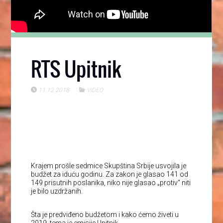
RTS Upitnik
11.12.2018
VIDEO
Krajem prošle sedmice Skupština Srbije usvojila je
budžet za iduću godinu. Za zakon je glasao 141 od
149 prisutnih poslanika, niko nije glasao „protiv“ niti
je bilo uzdržanih.
Šta je predviđeno budžetom i kako ćemo živeti u