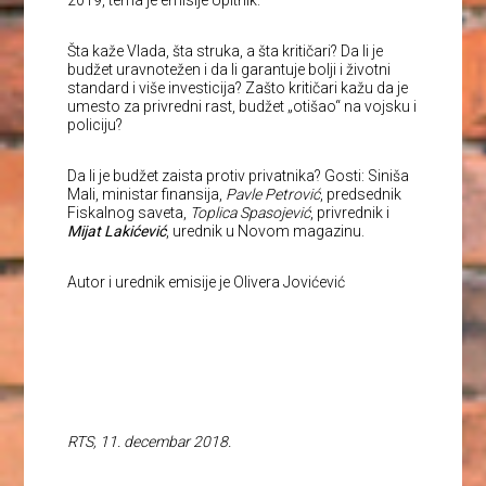
2019, tema je emisije Upitnik.
Šta kaže Vlada, šta struka, a šta kritičari? Da li je
budžet uravnotežen i da li garantuje bolji i životni
standard i više investicija? Zašto kritičari kažu da je
umesto za privredni rast, budžet „otišao“ na vojsku i
policiju?
Da li je budžet zaista protiv privatnika? Gosti: Siniša
Mali, ministar finansija,
Pavle Petrović
, predsednik
Fiskalnog saveta,
Toplica Spasojević
, privrednik i
Mijat Lakićević
, urednik u Novom magazinu.
Autor i urednik emisije je Olivera Jovićević
RTS, 11. decembar 2018.