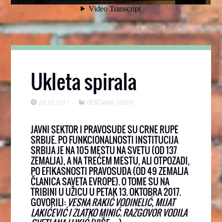
Ukleta spirala
23.10.2017
PEŠČANIK
,
VIDEO
JAVNI SEKTOR I PRAVOSUĐE SU CRNE RUPE
SRBIJE. PO FUNKCIONALNOSTI INSTITUCIJA
SRBIJA JE NA 105 MESTU NA SVETU (OD 137
ZEMALJA), A NA TREĆEM MESTU, ALI OTPOZADI,
PO EFIKASNOSTI PRAVOSUĐA (OD 49 ZEMALJA
ČLANICA SAVETA EVROPE). O TOME SU NA
TRIBINI U UŽICU U PETAK 13. OKTOBRA 2017.
GOVORILI:
VESNA RAKIĆ VODINELIĆ, MIJAT
LAKIĆEVIĆ I ZLATKO MINIĆ. RAZGOVOR VODILA