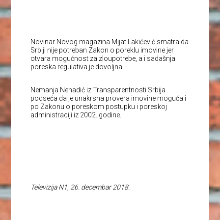
Novinar Novog magazina Mijat Lakićević smatra da
Srbiji nije potreban Zakon o poreklu imovine jer
otvara mogućnost za zloupotrebe, a i sadašnja
poreska regulativa je dovoljna.
Nemanja Nenadić iz Transparentnosti Srbija
podseća da je unakrsna provera imovine moguća i
po Zakonu o poreskom postupku i poreskoj
administraciji iz 2002. godine.
Televizija N1, 26. decembar 2018.