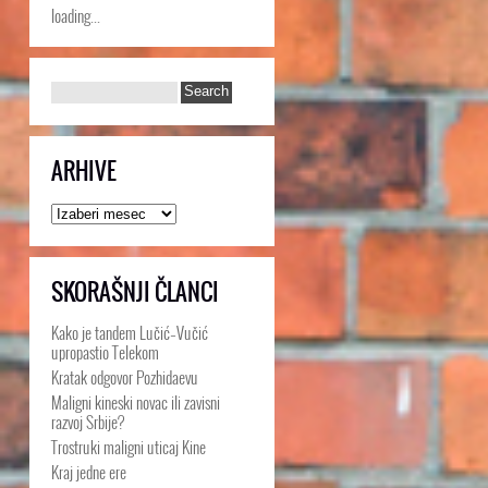
loading...
ARHIVE
Arhive
SKORAŠNJI ČLANCI
Kako je tandem Lučić–Vučić
upropastio Telekom
Kratak odgovor Pozhidaevu
Maligni kineski novac ili zavisni
razvoj Srbije?
Trostruki maligni uticaj Kine
Kraj jedne ere