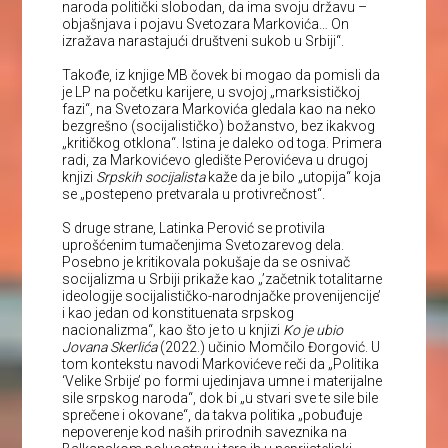
naroda politički slobodan, da ima svoju državu –
objašnjava i pojavu Svetozara Markovića… On
izražava narastajući društveni sukob u Srbiji“.
Takođe, iz knjige MB čovek bi mogao da pomisli da
je LP na početku karijere, u svojoj „marksističkoj
fazi“, na Svetozara Markovića gledala kao na neko
bezgrešno (socijalističko) božanstvo, bez ikakvog
„kritičkog otklona“. Istina je daleko od toga. Primera
radi, za Markovićevo gledište Perovićeva u drugoj
knjizi
Srpskih socijalista
kaže da je bilo „utopija“ koja
se „postepeno pretvarala u protivrečnost“.
S druge strane, Latinka Perović se protivila
uprošćenim tumačenjima Svetozarevog dela.
Posebno je kritikovala pokušaje da se osnivač
socijalizma u Srbiji prikaže kao „’začetnik totalitarne
ideologije socijalističko-narodnjačke provenijencije’
i kao jedan od konstituenata srpskog
nacionalizma“, kao što je to u knjizi
Ko je ubio
Jovana Skerlića
(2022.) učinio Momčilo Đorgović. U
tom kontekstu navodi Markovićeve reči da „Politika
‘Velike Srbije’ po formi ujedinjava umne i materijalne
sile srpskog naroda“, dok bi „u stvari sve te sile bile
sprečene i okovane“, da takva politika „pobuđuje
nepoverenje kod naših prirodnih saveznika na