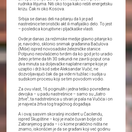
rudnika litijuma. Niti oko toga kako rešiti energetsku
krizu. Čak ni oko Kosova.
Srbija se danas deli na pitanju da li je pad
nastrešnice teroristički akt ili mafijaško delo. To jest
– posledica koruptivne i pljačkaške vlasti.
Ovde je danas za režimske medije glavno pitanje ko
je, navodno, sklonio snimak građanina Bačulova
(Miše) ispred novosadske železničke stanice.
Potpuno neovlašćeno tvrdim da ko god je to uradio
želeo je time da tih 30 sekundi ne završi poput ona
dva minuta sa doljevačke naplatne rampe koje je
uzaptio i drži kod sebe Aleksandar Vučić, ne
dozvoljavajući čak da ga vide ni tužilac i sudija u
sudskom procesu koji se tim povodom vodio.
Za ovu vlast, 16 poginulih i jedna teško povređena
devojka – u padu nastrešnice – samo su „šatro
žrtve”; ta nadstrešnica u stvari je pala na Vučića i on
je najveća žrtva tog tragičnog događaja.
A i ovaj sasvim skorašnji incident u Ćacilendu,
ispred Skupštine – koji je inače čuvan bolje od
Zabranjenog grada – i o kome praktično ništa ne
znamo, iskorišćen je da se građani koji već godinu