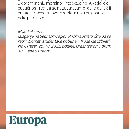
u gorem stanju moralno i intelektualno. A kada je o
budućnosti reč, da se ne zavaravamo, generacije čiji
pripadnici sede za ovom stolom nisu baš ostavile
neke putokaze.
Mijat Lakićević
Izlaganje na Sedmom regionalnom susretu „Šta da se
radi”: „Dometi studentske pobune – Kuda ide Srbija?”,
Novi Pazar, 25. 10. 2025. godine, Organizatori: Forum
10 i Žene u Crnom