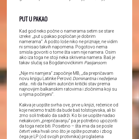
PUT U PAKAO
Kad god neko počne o namerama setim se stare
izreke: „put u pakao popločan je dobrim
namerama“. A pošto loše niko ne priznaje, ne vidim
ni smisao takvih napomena. Pogotovo nema
smisla govoriti o tome šta vam nije namera. Osim
ako iza toga ne stoji neka skrivena namera. Baš je
takav slučaj sa Bogdanovićkinim
Pasijansom
.
„Nije mi namjera“ započinje MB, „da prepričavam
novu knjigu Latinke Perović
Dominantna i neželjena
elita
… niti da hvalim autoričin kritički stav prema
najnovijim balkanskim ratovima i zločinima koji su
u njima počinjeni“.
Kakva je uopšte svrha ove, prve u knjizi, rečenice od
koje nećemo tražiti da bude baš tolstojevska, ali bi
zrno soli trebalo da sadrži. Ko bi se uopšte nadao
nekakvom „prepričavanju“ pa je potrebno upozoriti
da toga neće biti. Posebno – šta ima da se posle
četvrt veka hvali ono što je opšte poznato i zbog
čega je LP (od svojih protivnika) proglašena