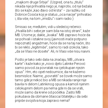
„majkom druge Srbije“. (Uzgred, ona tu „titulu“
nikada nije prihvatila nego je, naprotiv, od nje bežala
što se kaže „kao đavo od krsta“ – za razliku od
Dobrice Ćosića koji je status „oca nacije“ prihvatao
i, šta više, na tom „imidžu“ i sam radio.)
Smisao se, međutim, vidi u sledećoj rečenici.
„Hvalila bih i sebe jer sam bila na istoj strani“, kaže
MB. U tome je, dakle, „kvaka“. MB zapravo hoće da
se pohvali i istakne svoj (javnosti inače potpuno
nepoznati) angažman, hoće da se na taj način, što
bi se reklo „legitimiše“, samo to radi izokola, tako
„da se Vlasi ne dosete“. Ali, ni Vlasi više nisu naivni.
Pošto je tako sebi dala na značaju, MB „otvara
karte“ i kaže kako je „novo djelo Latinke Perović
samo povod za povratak na cjelokupan njezin
opus“. Hm, eto opet nedoumice, da ne kažemo
besmislice. Naime, „povratiti“ se čovek može samo
tamo gde je nekoć bio a MB se nikada ranije nije
bavila ni delom Latinkinog opusa a kamoli njenim
celokupnim delom pa nema gde ni da se vrati,
može samo da krene od početka. Zašto MB
pokušava da obmane čitaoca/čitateljku i da sebi
pripiše svojstva koja zapravo nema?