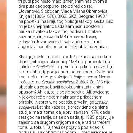
tri puta pod nešto malo izmenjenim naslovom a
dva puta čak potpuno isto od reči do reči:
„Jovanović, Slobodan: Vlada Milana Obrenovića,
Knjiga I (1868-1878), BIGZ, SKZ, Beograd 1990.“ –
na početku i na kraju tog bibliografskog isečka. Bilo
mi je baš neprijatno kada sam jednu doktorku
nauka uhvatio u tako sitnoj podvali. Uz takvo
saznanje, činjenica da MB ne navodi trećeg
izdavača Jovanovićevih sabranih dela, firmu
Jugoslavijapublik, potpuno je izgubila na značaju.
Stvar je, međutim, dobila ne težini kada sam otkrio
da isti „bibliografski princip“ MB nije primenila i na
Latinkine
Socijaliste
. Tu prvu i drugu knjigu navodi „u
istom dahu“, tj. pod jednom odrednicom. Ovde ipak
ima i nešto mnogo važnije. Tačnije – nema. Nema
trećeg toma
Srpskih socijalista
. Zašto? Zar MB nije
obećala da će se baviti celokupnim Latinkinim
opusom? Ah, da, to je posle porekla. Ali, svejedno.
Nije ovde reč o nekom naknadno prikačenom
prirepku. Naprotiv, na početku prve knjige
Srpskih
socijalista
Latinka kaže da je predviđeno da njena
studija ima tri toma, da je prvi završen 1979, dakle
šest godina ranije, da se on sada, tj. 1985, pojavljuje
zajedno sa drugom knjigom a da je rad na trećem
tomu „u toku“. Taj treći se pojavio posle čak 10
godina ali sa dobrim razlogom. U međuvremenu je