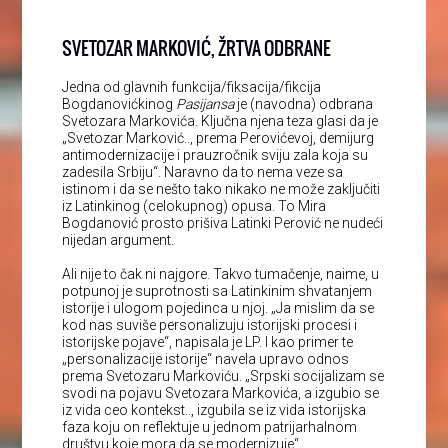
SVETOZAR MARKOVIĆ, ŽRTVA ODBRANE
Jedna od glavnih funkcija/fiksacija/fikcija
Bogdanovićkinog
Pasijansa
je (navodna) odbrana
Svetozara Markovića. Ključna njena teza glasi da je
„Svetozar Marković.., prema Perovićevoj, demijurg
antimodernizacije i prauzročnik sviju zala koja su
zadesila Srbiju“. Naravno da to nema veze sa
istinom i da se nešto tako nikako ne može zaključiti
iz Latinkinog (celokupnog) opusa. To Mira
Bogdanović prosto prišiva Latinki Perović ne nudeći
nijedan argument.
Ali nije to čak ni najgore. Takvo tumačenje, naime, u
potpunoj je suprotnosti sa Latinkinim shvatanjem
istorije i ulogom pojedinca u njoj. „Ja mislim da se
kod nas suviše personalizuju istorijski procesi i
istorijske pojave“, napisala je LP. I kao primer te
„personalizacije istorije“ navela upravo odnos
prema Svetozaru Markoviću. „Srpski socijalizam se
svodi na pojavu Svetozara Markovića, a izgubio se
iz vida ceo kontekst.., izgubila se iz vida istorijska
faza koju on reflektuje u jednom patrijarhalnom
društvu koje mora da se modernizuje“.