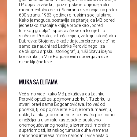
LP objavila više knjiga iz srpske istorije ideja ali i
monumentalno delo (Planirana revolucija, na preko
600 strana, 1983. godine) o ruskim socijalistima.
Kako je moguće, postavlja se pitanje, da MB pored
jedne tako značajne knjige prođe kao „pored
turskog groblja“. Ispostaviće se da to nije bilo
slučajno. Prosto, ta treća knjiga, za koju istoričarka
Dubravka Stojanović kaže da je „prekretno delo“ ne
samo za naučni rad Latinke Perović nego i za
celokupnu srpsku istoriografiju, ruši čitavu idejnu
konstrukciju Mire Bogdanović i opovrgava sve
njene ključne teze.
MUKA SA ELITAMA
Već smo videli kako MB pokušava da Latinku
Perović optuži za „pojmovnu zbrku“. Tu zbrku, u
stvari, pravi sama Bogdanovićeva. I to već od
početka, tj. od pojma elite. Po njenom tumačenju,
dakle, Latinka „dominantnu elitu shvaća poziciono,
a neželjenu u smislu kaste, sekte, sustavno
onemogućavanog nositelja izvrsnosti, moralne
superiornosti, istinskog tumača duha vremena i
narodnog interesa mimo naroda“. I više ništa o