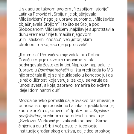
U skladu sa takvom svojom „filozofijom istorije“
Latinka Perović ni „Srbiju nije objašnjavala
Miloševićem“ nego je, upravo suprotno, „Miloševića
objašnjavala Srbijom“. I to što se Srbija pod
Slobodanom Miloševićem „najžilavije suprotstavila
duhu vremena“ nije tumačila njegovom
„nihilističkom ličnošću“, već „istorijskim
okolnostima koje su njega proizvele“.
„Koren zla“ Perovićeva nije videla ni u Dobrici
Ćosiću koga je u svojim radovima zaista
podvrgavala žestokoj kritici. Naprotiv, napisala je
(upravo u
Dominantnoj eliti
, ali šta vredi kada to MB
nije pročitala ili joj se nije uklapalo u koncepciju) da
je reč o „ličnosti koja veruje i za koju se veruje da
‘unosi svest’, a koja, zapravo, emanira kolektivne
ideje i dominantni duh“.
Možda će neko pomisliti da je ovakvo razumevanje
odnosa istorije i pojedinca Latinka izgradila kasnije,
kada je prešla u „konvertite“. Ipak – ne. U
Srpskim
socijalistima
, sredinom osamdesetih, pisala je:
„Svetozar Marković je… zakonita pojava… Sama
činjenica da u Srbiji već postoje i ideologija i
institucije građanskog društva, da je deo srpskog