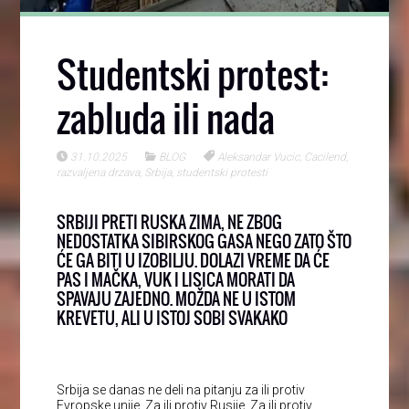
Studentski protest:
zabluda ili nada
31.10.2025
BLOG
Aleksandar Vucic
,
Cacilend
,
razvaljena drzava
,
Srbija
,
studentski protesti
SRBIJI PRETI RUSKA ZIMA, NE ZBOG
NEDOSTATKA SIBIRSKOG GASA NEGO ZATO ŠTO
ĆE GA BITI U IZOBILJU. DOLAZI VREME DA ĆE
PAS I MAČKA, VUK I LISICA MORATI DA
SPAVAJU ZAJEDNO. MOŽDA NE U ISTOM
KREVETU, ALI U ISTOJ SOBI SVAKAKO
Srbija se danas ne deli na pitanju za ili protiv
Evropske unije. Za ili protiv Rusije. Za ili protiv