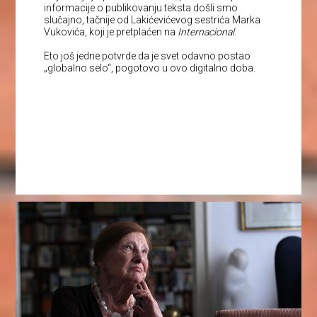
informacije o publikovanju teksta došli smo
slučajno, tačnije od Lakićevićevog sestrića Marka
Vukovića, koji je pretplaćen na
Internacional
.
Eto još jedne potvrde da je svet odavno postao
„globalno selo“, pogotovo u ovo digitalno doba.