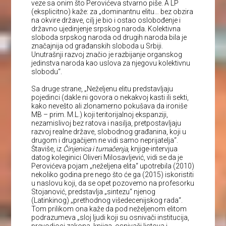
veze sa onim što Perovićeva stvarno piše. A LP
(eksplicitno) kaže: za „dominantnu elitu… bez obzira
na okvire države, cilj je bio i ostao oslobođenje i
državno ujedinjenje srpskog naroda. Kolektivna
sloboda srpskog naroda od drugih naroda bila je
značajnija od građanskih sloboda u Srbiji.
Unutrašnji razvoj značio je razbijanje organskog
jedinstva naroda kao uslova za njegovu kolektivnu
slobodu“.
Sa druge strane, „Neželjenu elitu predstavljaju
pojedinci (dakle ni govora o nekakvoj kasti ili sekti,
kako nevešto ali zlonamerno pokušava da ironiše
MB – prim. M.L.) koji teritorijalnoj ekspanziji,
nezamislivoj bez ratova i nasilja, pretpostavljaju
razvoj realne države, slobodnog građanina, koji u
drugom i drugačijem ne vidi samo neprijatelja“.
Štaviše, iz
Činjenica i tumačenja
, knjige-intervjua
datog koleginici Oliveri Milosavljević, vidi se da je
Perovićeva pojam „neželjena elita“ upotrebila (2010)
nekoliko godina pre nego što će ga (2015) iskoristiti
u naslovu koji, da se opet pozovemo na profesorku
Stojanović, predstavlja „sintezu“ njenog
(Latinkinog) „prethodnog višedecenijskog rada“.
Tom prilikom ona kaže da pod neželjenom elitom
podrazumeva „sloj ljudi koji su osnivači institucija,
prevodioci zakona, knjiga, osnivači listova i