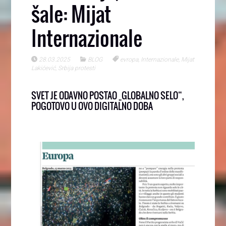
šale: Mijat
Internazionale
28.03.2025
BLOG
evropa
,
Internazionale
,
Mijat
Lakićević
,
Srbija protesti
SVET JE ODAVNO POSTAO „GLOBALNO SELO“,
POGOTOVO U OVO DIGITALNO DOBA