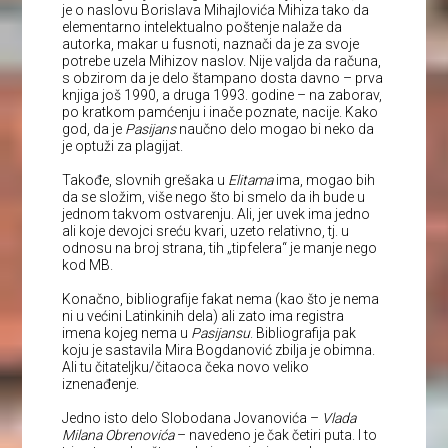
je o naslovu Borislava Mihajlovića Mihiza tako da
elementarno intelektualno poštenje nalaže da
autorka, makar u fusnoti, naznači da je za svoje
potrebe uzela Mihizov naslov. Nije valjda da računa,
s obzirom da je delo štampano dosta davno – prva
knjiga još 1990, a druga 1993. godine – na zaborav,
po kratkom pamćenju i inače poznate, nacije. Kako
god, da je
Pasijans
naučno delo mogao bi neko da
je optuži za plagijat.
Takođe, slovnih grešaka u
Elitama
ima, mogao bih
da se složim, više nego što bi smelo da ih bude u
jednom takvom ostvarenju. Ali, jer uvek ima jedno
ali koje devojci sreću kvari, uzeto relativno, tj. u
odnosu na broj strana, tih „tipfelera“ je manje nego
kod MB.
Konačno, bibliografije fakat nema (kao što je nema
ni u većini Latinkinih dela) ali zato ima registra
imena kojeg nema u
Pasijansu
. Bibliografija pak
koju je sastavila Mira Bogdanović zbilja je obimna.
Ali tu čitateljku/čitaoca čeka novo veliko
iznenađenje.
Jedno isto delo Slobodana Jovanovića –
Vlada
Milana Obrenovića
– navedeno je čak četiri puta. I to