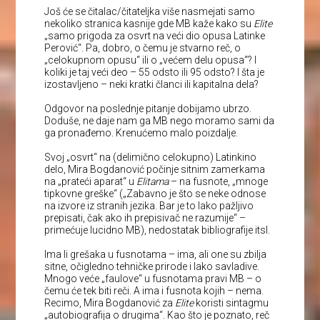
Još će se čitalac/čitateljka više nasmejati samo
nekoliko stranica kasnije gde MB kaže kako su
Elite
„samo prigoda za osvrt na veći dio opusa Latinke
Perović“. Pa, dobro, o čemu je stvarno reč, o
„celokupnom opusu“ ili o „većem delu opusa“? I
koliki je taj veći deo – 55 odsto ili 95 odsto? I šta je
izostavljeno – neki kratki članci ili kapitalna dela?
Odgovor na poslednje pitanje dobijamo ubrzo.
Doduše, ne daje nam ga MB nego moramo sami da
ga pronađemo. Krenućemo malo poizdalje.
Svoj „osvrt“ na (delimično celokupno) Latinkino
delo, Mira Bogdanović počinje sitnim zamerkama
na „prateći aparat“ u
Elitama
– na fusnote, „mnoge
tipkovne greške“ („Zabavno je što se neke odnose
na izvore iz stranih jezika. Bar je to lako pažljivo
prepisati, čak ako ih prepisivač ne razumije“ –
primećuje lucidno MB), nedostatak bibliografije itsl.
Ima li grešaka u fusnotama – ima, ali one su zbilja
sitne, očigledno tehničke prirode i lako savladive.
Mnogo veće „faulove“ u fusnotama pravi MB – o
čemu će tek biti reči. A ima i fusnota kojih – nema.
Recimo, Mira Bogdanović za
Elite
koristi sintagmu
„autobiografija o drugima“. Kao što je poznato, reč