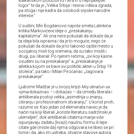
Balkanskom poluostrvu i tera ih u neprijateljski
logor“ te da je „‘Velika Srbija’ i tesna i rđava zgrada,
pa stoga i nije kadra da oslobodi srpske narodne
interese.“
U suštini, Miri Bogdanović najviše smeta Latinkina
kritika Markovićeve ideje o „preskakanju
kapitalizma“. Ali ona neće pokušati da dokaže da je
ta ideja bila ispravna i da je to moguće, nego će
pokušati da dokaže da je to takoreći opšte mesto u
socijalnoj misli tog vremena, da su tako mislili i
drugi, pa i liberali. Po njenim rečima, „svi koji kasne
osuđeni su na preskakanje“ a „preskakanje je
atletika kojom se bave svi politički akteri u Srbiji 19.
stoleća“, pa tako i Milan Piroćanac „zagovara
preskakanje“.
Ljubomir Madžar je u svojoj knjizi
Moj obračun sa
njima
dokazivao – i dokazao – da između liberala i
antiliberala postoji velika „asimetrija u znanju,
citiranju i profesionalnom stvaranju“. U korist prvih,
razume se. Kao jedan od elemenata naveo je da
način na koji liberali „koriste literaturu sadržinski je
utemeljen“, dok antiliberali citatima manje-više
ispunjavaju zadatu (kvazi) naučnu formu ili lepe
citate gde (misle da) njima odgovara ne libeći se pri
tome i da, ako im ustreba, stvarne stavove autora