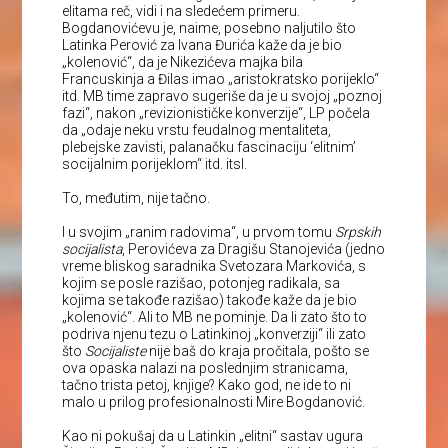
elitama reč, vidi i na sledećem primeru.
Bogdanovićevu je, naime, posebno naljutilo što
Latinka Perović za Ivana Đurića kaže da je bio
„kolenović“, da je Nikezićeva majka bila
Francuskinja a Đilas imao „aristokratsko porijeklo“
itd. MB time zapravo sugeriše da je u svojoj „poznoj
fazi“, nakon „revizionističke konverzije“, LP počela
da „odaje neku vrstu feudalnog mentaliteta,
plebejske zavisti, palanačku fascinaciju ‘elitnim’
socijalnim porijeklom“ itd. itsl.
To, međutim, nije tačno.
I u svojim „ranim radovima“, u prvom tomu
Srpskih
socijalista
, Perovićeva za Dragišu Stanojevića (jedno
vreme bliskog saradnika Svetozara Markovića, s
kojim se posle razišao, potonjeg radikala, sa
kojima se takođe razišao) takođe kaže da je bio
„kolenović“. Ali to MB ne pominje. Da li zato što to
podriva njenu tezu o Latinkinoj „konverziji“ ili zato
što
Socijaliste
nije baš do kraja pročitala, pošto se
ova opaska nalazi na poslednjim stranicama,
tačno trista petoj, knjige? Kako god, ne ide to ni
malo u prilog profesionalnosti Mire Bogdanović.
Kao ni pokušaj da u Latinkin „elitni“ sastav ugura