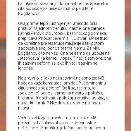
Latinkinom shvatanju dominantne i neželjene elite
čitalac/čitateljka neće saznati iz pera Mire
Bogdanović.
Ovaj primer lepo ilustruje njen „metodološki
pristup“. U jednom trenutku, naime, ona zamera
Latinki Perović što „ropski, bez kritičkog odmaka,
prepričava Piroćančeve misli“. U stvari, LP se trudi
da korektno prenese tuđe mišljenje a tek potom
saopštava svoj odnos prema njemu. Za Miru
Bogdanović to ne važi. Ona ne samo da uopšte ne
„prepričava“ (a kamoli „ropski“) nečije stavove, ona
ih sasvim deformiše, ako ih već i sasvim ne
ignoriše.
Najpre, vrlo je (ako ne i sasvim) nejasno šta MB
hoće da kaže konstatacijom da LP „dominantnu
elitu shvaća poziciono“. Da li se, recimo, to
„poziciono“ odnosi samo na mesto u političkoj
hijerarhiji ili obuhvata i položaj u društvu uopšte, u
nauci, kulturi itd.? Nije da su tu samo nijanse u
pitanju.
Važnije od toga je, međutim, da to kako MB
prezentira Latinkino shvatanje dominantne i
neželjene elite uopšte nije tačno, odnosno nema