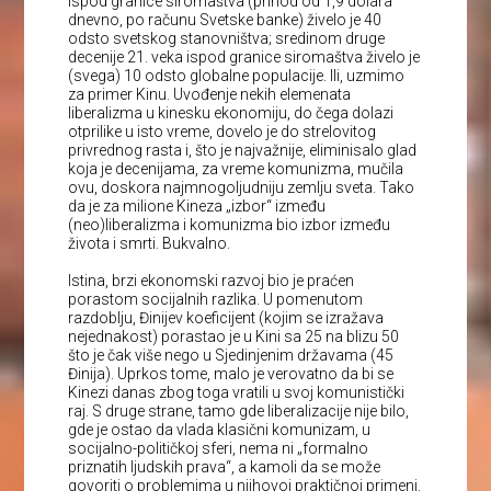
ispod granice siromaštva (prihod od 1,9 dolara
dnevno, po računu Svetske banke) živelo je 40
odsto svetskog stanovništva; sredinom druge
decenije 21. veka ispod granice siromaštva živelo je
(svega) 10 odsto globalne populacije. Ili, uzmimo
za primer Kinu. Uvođenje nekih elemenata
liberalizma u kinesku ekonomiju, do čega dolazi
otprilike u isto vreme, dovelo je do strelovitog
privrednog rasta i, što je najvažnije, eliminisalo glad
koja je decenijama, za vreme komunizma, mučila
ovu, doskora najmnogoljudniju zemlju sveta. Tako
da je za milione Kineza „izbor“ između
(neo)liberalizma i komunizma bio izbor između
života i smrti. Bukvalno.
Istina, brzi ekonomski razvoj bio je praćen
porastom socijalnih razlika. U pomenutom
razdoblju, Đinijev koeficijent (kojim se izražava
nejednakost) porastao je u Kini sa 25 na blizu 50
što je čak više nego u Sjedinjenim državama (45
Đinija). Uprkos tome, malo je verovatno da bi se
Kinezi danas zbog toga vratili u svoj komunistički
raj. S druge strane, tamo gde liberalizacije nije bilo,
gde je ostao da vlada klasični komunizam, u
socijalno-političkoj sferi, nema ni „formalno
priznatih ljudskih prava“, a kamoli da se može
govoriti o problemima u njihovoj praktičnoj primeni.