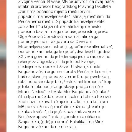
Živojina Perića. Štaviše, MB će ustvrditi da ovaj inače
istaknuti profesor beogradskog Pravnog fakulteta
„zauzima počasno mjesto među prvim
pripadnicima neželjene elite“. Istina je, međutim, da
Perića nema među 12 pripadnika neželjene elite
„obrađenih“ u knjizi niti se Latinka njime nešto
posebno bavila. Ima ga doduše, posredno, preko
Olge Popović Obradović, a sama Latinka ga
pominje jedino u razgovoru sa Oliverom
Milosavljević kao ilustraciju „građanske alternative“,
odnosno kao nekoga ko je još „dvadesetih godina
XX veka govorio da je federacija jedino racionalno
rešenje za Jugoslaviju, da je to put Evrope,
ujedinjene evropske države“. U stvari, krunski
Bogdanovićkin argument protiv Perića je da se nije
baš najslavnije poneo za vreme Drugog svetskog
rata, odnosno da je bio „žestoki antikomunist“ koji
je tokom okupacije Jugoslavije pao „u naručje
Milanu Nediću“. Iz teksta Mire Bogdanović čitalac/
čitateljka može da stekne utisak da Latinka Perović
zaobilazi ili skriva tu činjenicu. U knjizi na koju se i
MB poziva Perović, međutim, kaže da „Perić nije
nikakav levičar“, da je „čak savetnik za vreme
Nedićeve uprave“ te da je „posle rata otišao u
Švajcarsku, (gde) je i umro“. Falsifikatima Mire
Bogdanović kao da nema kraja.