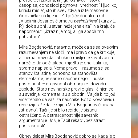
časopisa, donosioci pojmova i vrednosti“ i ljudi koji
kritički misle“, što ih sve „izdvaja iz te masovne
činovničke inteligencije“. I još će dodati da njih
„Vladimir Jovanović smatra
pesimistima
“ (kurziv L.
P.), dok su oni „u stvari neželjena elita“. Na kraju će i
napomenuti: „izraz nije moj, ali ga apsolutno
prihvatam“.
Mira Bogdanović, naravno, može da se sa ovakvim
razumevanjem ne složi, ima i pravo da ga kritikuje,
ali nema pravo da Latinkino mišljenje krivotvori, a
naročito da od čitalaca krije šta je ona, Latinka,
stvarno napisala. Nema pravo – razume se, sa
stanovišta istine, odnosno sa stanovišta
elementarne, ne samo naučne nego i ljudske
pristojnosti – da javnost obmanjuje i dovodi u
zabludu. Staro novinarsko pravilo glasi: činjenice
su svetinja, komentari su slobodni. Valjda bi to još
više trebalo da važi za naučnike. Božo Kovačević u
recenziji kaže da je knjiga Mire Bogdanović pisana
„strasno“. Tačnije bi bilo reći da je pisana
ostrašćeno. A ostrašćenost nije saveznik
argumentacije. Još je Tacit rekao: „bez strasti i
pristrasnosti“.
Obnevidelost Mire Bogdanović dobro se, kada je o