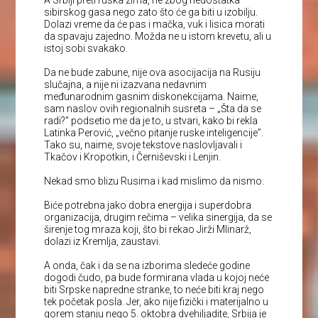
sibirskog gasa nego zato što će ga biti u izobilju.
Dolazi vreme da će pas i mačka, vuk i lisica morati
da spavaju zajedno. Možda ne u istom krevetu, ali u
istoj sobi svakako.
Da ne bude zabune, nije ova asocijacija na Rusiju
slučajna, a nije ni izazvana nedavnim
međunarodnim gasnim diskonekcijama. Naime,
sam naslov ovih regionalnih susreta – „Šta da se
radi?” podsetio me da je to, u stvari, kako bi rekla
Latinka Perović, „večno pitanje ruske inteligencije”.
Tako su, naime, svoje tekstove naslovljavali i
Tkačov i Kropotkin, i Černiševski i Lenjin.
Nekad smo blizu Rusima i kad mislimo da nismo.
Biće potrebna jako dobra energija i superdobra
organizacija, drugim rečima – velika sinergija, da se
širenje tog mraza koji, što bi rekao Jirži Mlinarž,
dolazi iz Kremlja, zaustavi.
A onda, čak i da se na izborima sledeće godine
dogodi čudo, pa bude formirana vlada u kojoj neće
biti Srpske napredne stranke, to neće biti kraj nego
tek početak posla. Jer, ako nije fizički i materijalno u
gorem stanju nego 5. oktobra dvehiljadite, Srbija je