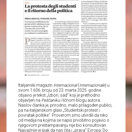
Italijanski magazin
Internacional
(
Internazionale
) u
svom 1.606. broju od 23. marta 2025. godine
objavio je tekst „Izbori, sad“ koji je prethodno
objavljen na
Peščaniku
i ličnom blogu autora.
Naslov članka je, prirodno, malo prilagođen publici,
pa na italijanskom glasi „Studentski protest i
povratak politike“. Proverom smo utvrdili da niko
od medija na kojima se napis prvobitno pojavio o
njegovom preštampavanju nije bio konsultovan.
Najvažnije je ipak da nas čita i „prava“ Evropa. Do