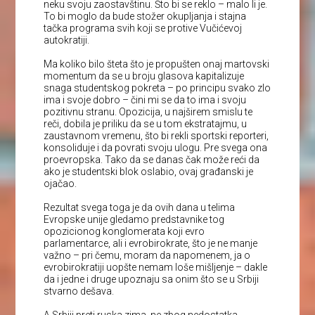
neku svoju zaostavštinu. Što bi se reklo – malo li je.
To bi moglo da bude stožer okupljanja i stajna
tačka programa svih koji se protive Vučićevoj
autokratiji.
Ma koliko bilo šteta što je propušten onaj martovski
momentum da se u broju glasova kapitalizuje
snaga studentskog pokreta – po principu svako zlo
ima i svoje dobro – čini mi se da to ima i svoju
pozitivnu stranu. Opozicija, u najširem smislu te
reči, dobila je priliku da se u tom ekstratajmu, u
zaustavnom vremenu, što bi rekli sportski reporteri,
konsoliduje i da povrati svoju ulogu. Pre svega ona
proevropska. Tako da se danas čak može reći da
ako je studentski blok oslabio, ovaj građanski je
ojačao.
Rezultat svega toga je da ovih dana u telima
Evropske unije gledamo predstavnike tog
opozicionog konglomerata koji evro
parlamentarce, ali i evrobirokrate, što je ne manje
važno – pri čemu, moram da napomenem, ja o
evrobirokratiji uopšte nemam loše mišljenje – dakle
da i jedne i druge upoznaju sa onim što se u Srbiji
stvarno dešava.
A Srbiji preti ruska zima, ne zbog nedostatka