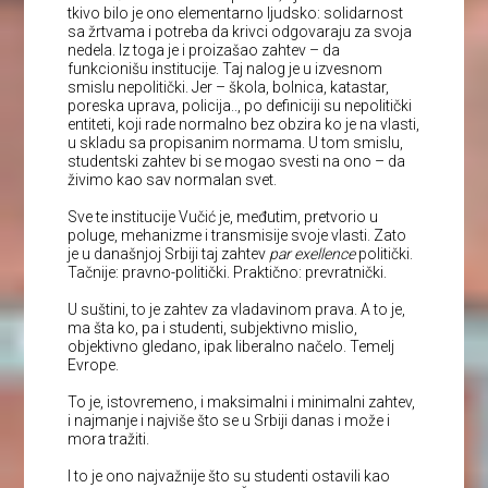
tkivo bilo je ono elementarno ljudsko: solidarnost
sa žrtvama i potreba da krivci odgovaraju za svoja
nedela. Iz toga je i proizašao zahtev – da
funkcionišu institucije. Taj nalog je u izvesnom
smislu nepolitički. Jer – škola, bolnica, katastar,
poreska uprava, policija.., po definiciji su nepolitički
entiteti, koji rade normalno bez obzira ko je na vlasti,
u skladu sa propisanim normama. U tom smislu,
studentski zahtev bi se mogao svesti na ono – da
živimo kao sav normalan svet.
Sve te institucije Vučić je, međutim, pretvorio u
poluge, mehanizme i transmisije svoje vlasti. Zato
je u današnjoj Srbiji taj zahtev
par exellence
politički.
Tačnije: pravno-politički. Praktično: prevratnički.
U suštini, to je zahtev za vladavinom prava. A to je,
ma šta ko, pa i studenti, subjektivno mislio,
objektivno gledano, ipak liberalno načelo. Temelj
Evrope.
To je, istovremeno, i maksimalni i minimalni zahtev,
i najmanje i najviše što se u Srbiji danas i može i
mora tražiti.
I to je ono najvažnije što su studenti ostavili kao