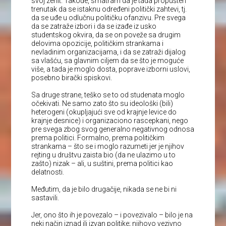
svoj zenit. Takođe, smatram da je tada propušten
trenutak da se istaknu određeni politički zahtevi, tj.
da se uđe u odlučnu političku ofanzivu. Pre svega
da se zatraže izbori i da se izađe iz usko
studentskog okvira, da se on poveže sa drugim
delovima opozicije, političkim strankama i
nevladinim organizacijama, i da se zatraži dijalog
sa vlašću, sa glavnim ciljem da se što je moguće
više, a tada je moglo dosta, poprave izborni uslovi,
posebno birački spiskovi.
Sa druge strane, teško se to od studenata moglo
očekivati. Ne samo zato što su ideološki (bili)
heterogeni (okupljajući sve od krajnje levice do
krajnje desnice) i organizaciono rascepkani, nego
pre svega zbog svog generalno negativnog odnosa
prema politici. Formalno, prema političkim
strankama – što se i moglo razumeti jer je njihov
rejting u društvu zaista bio (da ne ulazimo u to
zašto) nizak – ali, u suštini, prema politici kao
delatnosti.
Međutim, da je bilo drugačije, nikada se ne bi ni
sastavili.
Jer, ono što ih je povezalo – i povezivalo – bilo je na
neki način iznad ili izvan politike; njihovo vezivno