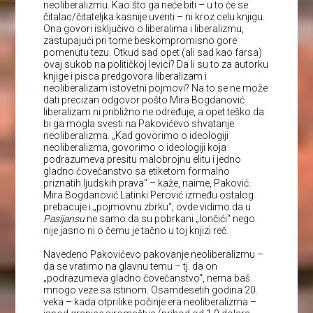
neoliberalizmu. Kao što ga neće biti – u to će se
čitalac/čitateljka kasnije uveriti – ni kroz celu knjigu.
Ona govori isključivo o liberalima i liberalizmu,
zastupajući pri tome beskompromisno gore
pomenutu tezu. Otkud sad opet (ali sad kao farsa)
ovaj sukob na političkoj levici? Da li su to za autorku
knjige i pisca predgovora liberalizam i
neoliberalizam istovetni pojmovi? Na to se ne može
dati precizan odgovor pošto Mira Bogdanović
liberalizam ni približno ne određuje, a opet teško da
bi ga mogla svesti na Pakovićevo shvatanje
neoliberalizma. „Kad govorimo o ideologiji
neoliberalizma, govorimo o ideologiji koja
podrazumeva presitu malobrojnu elitu i jedno
gladno čovečanstvo sa etiketom formalno
priznatih ljudskih prava“ – kaže, naime, Paković.
Mira Bogdanović Latinki Perović između ostalog
prebacuje i „pojmovnu zbrku“; ovde vidimo da u
Pasijansu
ne samo da su pobrkani „lončići“ nego
nije jasno ni o čemu je tačno u toj knjizi reč.
Navedeno Pakovićevo pakovanje neoliberalizmu –
da se vratimo na glavnu temu – tj. da on
„podrazumeva gladno čovečanstvo“, nema baš
mnogo veze sa istinom. Osamdesetih godina 20.
veka – kada otprilike počinje era neoliberalizma –