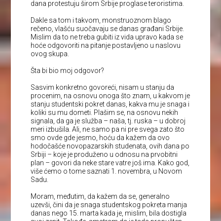
dana protestuju širom Srbije proglase teroristima.
Dakle sa tom i takvom, monstruoznom blago
rečeno, vlašću suočavaju se danas građani Srbije.
Mislim da to ne treba gubiti iz vida upravo kada se
hoće odgovoriti na pitanje postavljeno u naslovu
ovog skupa.
Šta bi bio moj odgovor?
Sasvim konkretno govoreći, nisam u stanju da
procenim, na osnovu onoga što znam, u kakvom je
stanju studentski pokret danas, kakva mu je snaga i
koliki su mu dometi. Plašim se, na osnovu nekih
signala, da ga je služba – naša, tj. ruska – u dobroj
meri izbušila. Ali, ne samo pa ni pre svega zato što
smo ovde gde jesmo, hoću da kažem da ovo
hodočašće novopazarskih studenata, ovih dana po
Srbiji – koje je produženo u odnosu na prvobitni
plan – govori da neke stare vatre još ima. Kako god,
više ćemo o tome saznati 1. novembra, u Novom
Sadu.
Moram, međutim, da kažem da se, generalno
uzevši, čini da je snaga studentskog pokreta manja
danas nego 15. marta kada je, mislim, bila dostigla