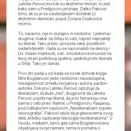
Latinke Perović
inicirali su ekstremni levičari, to jest,
kako sam u Predgovoru priznaje, Zlatko Paković
lično, ali su je sa oduševljenjem dočekali (i)
ekstremni desničari, poput Zorana Ćirjakovića
recimo.
To, naravno, nije ni slučajno ni neobično. I jednima i
drugima, makar za Srbiju to važi, najveći neprijatelji
su liberali. Tako je bilo i pre pola veka, početkom
sedamdesetih: i tada su se nacionalisti na desnoj i
tzv. mlado-marksisti, odn. ortodoksni komunisti na
levoj strani političkog spektra, ujedinili protiv liberala
u Srbiji. Tako je i danas.
Prvo što pada u oči kada se čovek dohvati knjige
Mire Bogdanović jeste, neobična i neuobičajena,
nesaglasnost između inicijatora i autora, pardon
autorke. Dok prvi Latinku Perović optužuje za
liberalizam, doduše „neo“, druga tvrdi da Latinka
Perović uopšte nije liberal, da je to fama koju ona
sama o sebi pravi. Naime, u Predgovoru
Pasijansu
,
pod indikativnim naslovom „Neoliberalizam srpske
istoriografije“, Paković ističe da je glavna tema ovog
dela „kritičko ispitivanje ideologije neoliberalizma“. U
Uvodu, međutim, tamo gde sama Bogdanovićeva
objašnjava svoje namere, nema ni pomena o