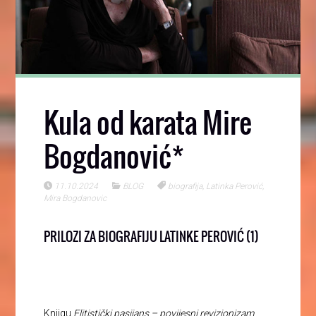
Kula od karata Mire
Bogdanović*
11.10.2024
BLOG
biografija
,
Latinka Perović
,
Mira Bogdanovic
PRILOZI ZA BIOGRAFIJU LATINKE PEROVIĆ (1)
Knjigu
Elitistički pasijans – povijesni revizionizam