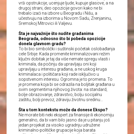
vrši opstrukcije, ucenjuje ljude, kupuje glasove, a na
drugoj strani, deo opozicije govori kako ne bi
trebalo izaći na izbore u Beogradu i Nišu, a
učestvuju na izborima u Novom Sadu, Zrenjaninu,
Sremskoj Mitrovici ili Valjevu.
Šta je najvažnije što nudite građanima
Beograda, odnosno što bi pobeda opozicije
donela glavnom gradu?
To bi bio simbolički i suštinski početak oslobađanja
cele Srbije. Kada promenite kriminalizovani režim
ključni dobitak je taj da više nemate spregu vlasti i
kriminala, da počinju da upravljaju oni koji
upravljaju u interesu građana, a ne uskog kruga
kriminalaca i političara koji rade isključivo u
sopstvenom interesu. Ogromna je to promena. To
je promena koja bi se odrazila na boljitak građana u
svim segmentima njihovog života: na standard,
bolje obrazovanje, zdravstvo, bolju socijalnu
zaštitu, bolji prevoz, zdraviju životnu sredinu…
Šta u tom kontekstu može da donese Ekspo?
Ne morate biti neki ekspert za finansije ili ekonomiju
generalno, da bi vam bilo jasno da je u pitanju još
jedan projekat za visoko ugradnju udružene
kriminalno-političke grupacije koja barata