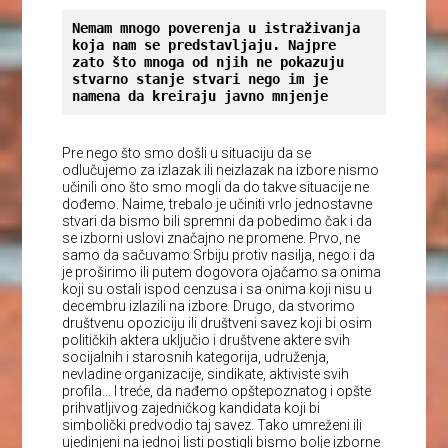
Nemam mnogo poverenja u istraživanja 
koja nam se predstavljaju. Najpre 
zato što mnoga od njih ne pokazuju 
stvarno stanje stvari nego im je 
namena da kreiraju javno mnjenje
Pre nego što smo došli u situaciju da se
odlučujemo za izlazak ili neizlazak na izbore nismo
učinili ono što smo mogli da do takve situacije ne
dođemo. Naime, trebalo je učiniti vrlo jednostavne
stvari da bismo bili spremni da pobedimo čak i da
se izborni uslovi značajno ne promene. Prvo, ne
samo da sačuvamo Srbiju protiv nasilja, nego i da
je proširimo ili putem dogovora ojačamo sa onima
koji su ostali ispod cenzusa i sa onima koji nisu u
decembru izlazili na izbore. Drugo, da stvorimo
društvenu opoziciju ili društveni savez koji bi osim
političkih aktera uključio i društvene aktere svih
socijalnih i starosnih kategorija, udruženja,
nevladine organizacije, sindikate, aktiviste svih
profila… I treće, da nađemo opštepoznatog i opšte
prihvatljivog zajedničkog kandidata koji bi
simbolički predvodio taj savez. Tako umreženi ili
ujedinjeni na jednoj listi postigli bismo bolje izborne