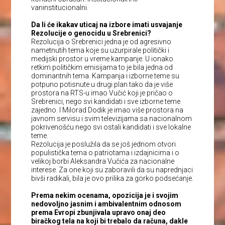
vaninstitucionalni.
Da li će ikakav uticaj na izbore imati usvajanje
Rezolucije o genocidu u Srebrenici?
Rezolucija o Srebrenici jedna je od agresivno
nametnutih tema koje su uzurpirale politički i
medijski prostor u vreme kampanje. U ionako
retkim političkim emisijama to je bila jedna od
dominantnih tema. Kampanja i izborne teme su
potpuno potisnute u drugi plan tako da je više
prostora na RTS-u imao Vučić koji je pričao o
Srebrenici, nego svi kandidati i sve izborne teme
zajedno. I Milorad Dodik je imao više prostora na
javnom servisu i svim televizijama sa nacionalnom
pokrivenošću nego svi ostali kandidati i sve lokalne
teme.
Rezolucija je poslužila da se još jednom otvori
populistička tema o patriotama i izdajnicima i o
velikoj borbi Aleksandra Vučića za nacionalne
interese. Za one koji su zaboravili da su naprednjaci
bivši radikali, bila je ovo prilika za gorko podsećanje.
Prema nekim ocenama, opozicija je i svojim
nedovoljno jasnim i ambivalentnim odnosom
prema Evropi zbunjivala upravo onaj deo
biračkog tela na koji bi trebalo da računa, dakle