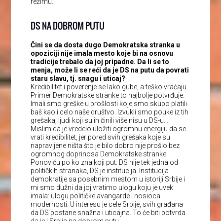
režimu.
DS NA DOBROM PUTU
Čini se da dosta dugo Demokratska stranka u
opoziciji nije imala mesto koje bi na osnovu
tradicije trebalo da joj pripadne. Da li se to
menja, može li se reći da je DS na putu da povrati
staru slavu, tj. snagu i uticaj?
Kredibilitet i poverenje se lako gube, a teško vraćaju.
Primer Demokratske stranke to najbolje potvrđuje.
Imali smo greške u prošlosti koje smo skupo platili
baš kao i celo naše društvo. Izvukli smo pouke iz tih
grešaka, ljudi koji su ih činili više nisu u DS-u…
Mislim da je vredelo uložiti ogromnu energiju da se
vrati kredibilitet, jer pored svih grešaka koje su
napravljene ništa što je bilo dobro nije prošlo bez
ogromnog doprinosa Demokratske stranke.
Ponoviću po ko zna koji put: DS nije tek jedna od
političkih stranaka, DS je institucija. Institucija
demokratije sa posebnim mestom u istoriji Srbije i
mi smo dužni da joj vratimo ulogu koju je uvek
imala: ulogu političke avangarde i nosioca
modernosti. U interesu je cele Srbije, svih građana
da DS postane snažna i uticajna. To će biti potvrda