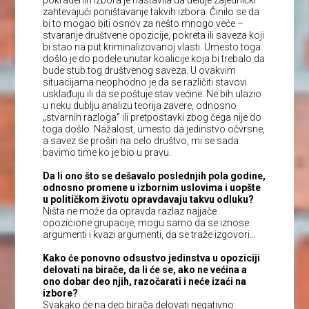
pokradenih izbora je nastavila da deluje zajednički
zahtevajući poništavanje takvih izbora. Činilo se da
bi to mogao biti osnov za nešto mnogo veće –
stvaranje društvene opozicije, pokreta ili saveza koji
bi stao na put kriminalizovanoj vlasti. Umesto toga
došlo je do podele unutar koalicije koja bi trebalo da
bude stub tog društvenog saveza. U ovakvim
situacijama neophodno je da se različiti stavovi
usklađuju ili da se poštuje stav većine. Ne bih ulazio
u neku dublju analizu teorija zavere, odnosno
„stvarnih razloga“ ili pretpostavki zbog čega nije do
toga došlo. Nažalost, umesto da jedinstvo očvrsne,
a savez se proširi na celo društvo, mi se sada
bavimo time ko je bio u pravu.
Da li ono što se dešavalo poslednjih pola godine,
odnosno promene u izbornim uslovima i uopšte
u političkom životu opravdavaju takvu odluku?
Ništa ne može da opravda razlaz najjače
opozicione grupacije, mogu samo da se iznose
argumenti i kvazi argumenti, da se traže izgovori…
Kako će ponovno odsustvo jedinstva u opoziciji
delovati na birače, da li će se, ako ne većina a
ono dobar deo njih, razočarati i neće izaći na
izbore?
Svakako će na deo birača delovati negativno: