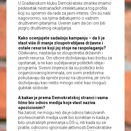
U Građanskom klubu Demokratske stranke imamo
pedesetak nestranačkih intelektualaca tog profila
koji su spremni da rade za javni interes. Oni su naši
sagovornici, sa njima debatujemo o važnim
društvenim pitanjima. Uveren sam da će i oni biti
jezgro društvenog okupljanja.
Kako ocenjujete sadašnju kampanju – da li je
vlast više ili manje zloupotrebljava državne i
ostale resurse koji joj stoje na raspolaganju?
Očekivano, nastavlja se zloupotreba državnih i
javnih resursa. Oni izbore doživljavaju kao borbu za
opstanak, a ne kao sučeljavanje političkih ideja i
programa. Svesni činjenice da su političko krilo
organizovanog kriminala, oni svim sredstvima
pokušavaju da spreče poraz na izborima, jer oni to
doživljavaju kao nešto mnogo veće: kao mogući
gubitak slobode.
A kakav je prema Demokratskoj stranci i vama
lično bio odnos medija koje vlast naziva
opozicionim?
Na žalost, ne mogu reći da je odnos takozvanih
profesionalnih medija uvek bio korektan ni kada je
bilo unutrašnjih previranja u DS-u, niti kada su se
pratile, odnosno ignorisale aktivnosti Demokratske