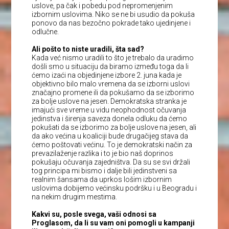
uslove, pa čak i pobedu pod nepromenjenim
izbornim uslovima. Niko se ne bi usudio da pokuša
ponovo da nas bezočno pokrade tako ujedinjene i
odlučne.
Ali pošto to niste uradili, šta sad?
Kada već nismo uradili to što je trebalo da uradimo
došli smo u situaciju da biramo između toga da li
ćemo izaći na objedinjene izbore 2. juna kada je
objektivno bilo malo vremena da se izborni uslovi
značajno promene ili da pokušamo da se izborimo
za bolje uslove na jesen. Demokratska stranka je
imajući sve vreme u vidu neophodnost očuvanja
jedinstva i širenja saveza donela odluku da ćemo
pokušati da se izborimo za bolje uslove na jesen, ali
da ako većina u koaliciji bude drugačijeg stava da
ćemo poštovati većinu. To je demokratski način za
prevazilaženje razlika i to je bio naš doprinos
pokušaju očuvanja zajedništva. Da su se svi držali
tog principa mi bismo i dalje bili jedinstveni sa
realnim šansama da uprkos lošim izbornim
uslovima dobijemo većinsku podršku i u Beogradu i
na nekim drugim mestima.
Kakvi su, posle svega, vaši odnosi sa
Proglasom, da li su vam oni pomogli u kampanji