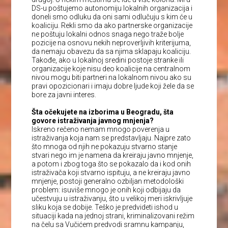
DS-u poštujemo autonomiju lokalnih organizacija i
doneli smo odluku da oni sami odlučuju s kim će u
koaliciju. Rekli smo da ako partnerske organizacije
ne poštuju lokalni odnos snaga nego traže bolje
pozicije na osnovu nekih neproverljivih kriterijuma,
da nemaju obavezu da sa njima sklapaju koaliciju.
Takođe, ako u lokalnoj sredini postoje stranke ili
organizacije koje nisu deo koalicije na centralnom
nivou mogu biti partneri na lokalnom nivou ako su
pravi opozicionari i imaju dobre ljude koji žele da se
bore za javni interes.
Šta očekujete na izborima u Beogradu, šta
govore istraživanja javnog mnjenja?
Iskreno rečeno nemam mnogo poverenja u
istraživanja koja nam se predstavljaju. Najpre zato
što mnoga od njih ne pokazuju stvarno stanje
stvari nego im je namena da kreiraju javno mnjenje,
a potom i zbog toga što se pokazalo da i kod onih
istraživača koji stvarno ispituju, a ne kreiraju javno
mnjenje, postoji generalno ozbiljan metodološki
problem: isuviše mnogo je onih koji odbijaju da
učestvuju u istraživanju, što u velikoj meri iskrivljuje
sliku koja se dobije. Teško je predvideti ishod u
situaciji kada na jednoj strani, kriminalizovani režim
na čelu sa Vučićem predvodi sramnu kampanju,