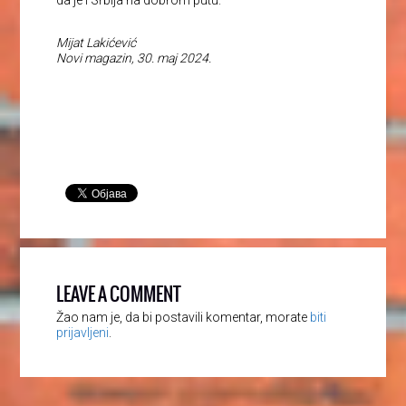
da je i Srbija na dobrom putu.
Mijat Lakićević
Novi magazin, 30. maj 2024.
LEAVE A COMMENT
Žao nam je, da bi postavili komentar, morate
biti
prijavljeni
.