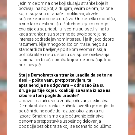
jednim delom na one koji slušaju stranke koje ih
pozivaju na bojkot, a drugim, većim delom, na one
koji nisu jasno stranački profilisani, ali žele
suštinske promene u društvu. Oni se teško mobilišu,
a vrlo lako destimulišu. Potrebno je jako mnogo
energije da se pridobiju i veoma su osetljivi na to
kada stranke nisu spremne da svoje parcijalne
interese podrede javnom interesu. I ja ih jako dobro
razumem. Nije mnogo to što oni traže, nego su
standardi za bavljenje politikom veoma niski, a
politički akteri nisu u stanju da ispune očekivanja
racionalnih birača, birača koji se ne ponašaju kao
puki navijači.
Šta je Demokratska stranka uradila da se to ne
desi – pošto vam, pretpostavljam, ta
apstinencija ne odgovara – odnosno šta su
druge partije koje u koaliciji sa vama izlaze na
izbore u tom pogledu uradile?
Upravo imajući u vidu značaj očuvanja jedinstva
Demokratska stranka je učinila sve što je moglo da
se učini da ne dođe do razlaza oko izlaska na
izbore. Smatrali smo da je očuvanje jedinstva
osnovna pretpostavka uspešnog delovanja
opozicije bez obzira za koji se scenario odlučimo.