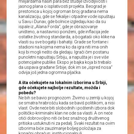
milijardama naših para bez studije izvodljivosti i
jasnog plana o isplativosti projekta. Beograd je
prestonica u kojoj ogroman broj građana nema
kanalizaciju, gde se fekalije i otpadne vode ispuštaju
u Savu i Dunav, gde bolnice izgledaju kao da su
ispale iz „Alana Forda“, gde je obrazovanje
uništeno, a nastavnici poniženi, gde inflacija jede
ostatke životnog standarda, a bogataši oko klike na
vlasti su sve bogatiji i bahatiji. Grade se fontane i
stadioni na kojima nema ko da igra niti ima onih
koji bi mogli nešto da gledaju. Igrači čim postanu
punoletni napuštaju Srbiju, a napušta je i sve više
potencijalne publike. Ekspo je bajka koja bi trebalo
da uspava građane Srbije, dok im se „ispred nosa“
odvija još jedna ogromna pljačka.
A šta očekujete na lokalnim izborima u Srbiji,
gde očekujete najbolje rezultate, možda i
pobedu?
Ne bih se bavio prognozom. Živimo u zemlji u kojoj
se smatra hrabrošću kada se baviš politikom, a nisi
vlast. Ovde neće biti slobodnih i poštenih izbora dok
političko-kriminalni klan ne ode sa vlasti. A on neće
otići dobrovoljno niti će bez snažnog društvenog
pritiska ustuknuti ni za pedalj. Svaki rezultat na ovim
izborima biće zauzimanje boljeg položaja za
konačni obračun: institucionalni ili