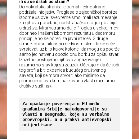
ili su se držali po strani?
Demokratska stranka je odmah jednostrano
podržala inicijativu Proglasa o zajedničkoj borbi za
izborne uslove i sve vreme smo imali razumevanje
za njihovu posebnu, nadstranačku ulogu i poziciju
u društvu. Mi smatramo da je Proglas u velikoj meri
doprineo i našem izbornom rezultatu u decembru
principijelno se boreći za javni interes. S druge
strane, oni su bili jasni i nedvosmisleni da se neće
svrstavati uz bilo kakve kolone i da mogu da podrže
samo jedinstvenu opozicionu borbu za opštu stvar.
Izuzetno poštujemo njihovo angažovanje i
razumemo stav koji su zauzeli. Očekujem da će ljudi
tog profila biti okosnica budućeg društvenog
saveza, koji se mora stvoriti ako mislimo da
promenimo ovu kriminalizovanu vlast i menjamo
društvo suštinski.
Za opadanje poverenja u EU među 
građanima Srbije najodgovornije su 
vlasti u Beogradu, koje su verbalno 
proevropski, a u praksi antievropski 
orijentisane