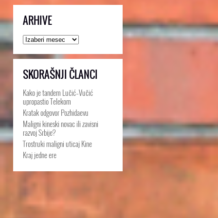
ARHIVE
Arhive
SKORAŠNJI ČLANCI
Kako je tandem Lučić–Vučić
upropastio Telekom
Kratak odgovor Pozhidaevu
Maligni kineski novac ili zavisni
razvoj Srbije?
Trostruki maligni uticaj Kine
Kraj jedne ere