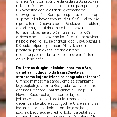
stranke. Simptomatično je da kada su DS prozivali
neki njeni članovi da su dobijali punu pažnju, a da je
rukovodstvo dobijalo tek delić vremena da
opovrgne optužbe. Kasnije se ispostavilo da ti koji
su prozivali rukovodstvo završe u SNS-u, ali to više
nije bila tema. Dešavalo se da DS ukaže na problem,
otvori temu, a neki drugi akteri se pozovu da
tumače i objašnjavaju o čemu se radi. Takođe,
dešavalo se da sazovemo konferenciju za novinare
na kojoj neki koji su se pridružili dobiju svu pažnju, a
DS bude potpuno ignorisan. Ali uvek smo imali
prostora i pažnje kada je trebalo braniti
neodbranjivo ili kada su aktuelne neke vruće teme
od kojih svi beže.
Da li ste na drugim lokalnim izborima u Srbiji
sarađivali, odnosno da li sarađujete sa
strankama koje ne izlaze na beogradske izbore?
U mnogim mestima sarađujemo sa strankama
koje bojkotuju izbore u Beogradu. Naravno, tamo
gde imaju odbore ili barem članove. U Valjevu ili
Novom Sadu koalicija ne samo da je ostala
jedinstvena, nego se i proširila u odnosu na
decembarske izbore 2023. godine. U Zrenjaninu se
ide na izbore u dve kolone: ona koja bojkotuje
izbore u Beogradu je u jednoj koloni, a ostali su u
drugoj. U nekim mestima se ide u više kolona. Mi u