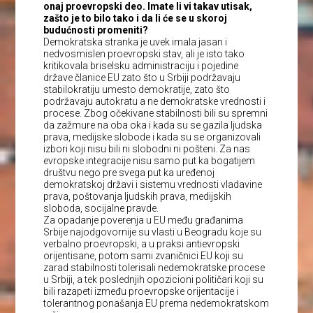
onaj proevropski deo. Imate li vi takav utisak,
zašto je to bilo tako i da li će se u skoroj
budućnosti promeniti?
Demokratska stranka je uvek imala jasan i
nedvosmislen proevropski stav, ali je isto tako
kritikovala briselsku administraciju i pojedine
države članice EU zato što u Srbiji podržavaju
stabilokratiju umesto demokratije, zato što
podržavaju autokratu a ne demokratske vrednosti i
procese. Zbog očekivane stabilnosti bili su spremni
da zažmure na oba oka i kada su se gazila ljudska
prava, medijske slobode i kada su se organizovali
izbori koji nisu bili ni slobodni ni pošteni. Za nas
evropske integracije nisu samo put ka bogatijem
društvu nego pre svega put ka uređenoj
demokratskoj državi i sistemu vrednosti vladavine
prava, poštovanja ljudskih prava, medijskih
sloboda, socijalne pravde.
Za opadanje poverenja u EU među građanima
Srbije najodgovornije su vlasti u Beogradu koje su
verbalno proevropski, a u praksi antievropski
orijentisane, potom sami zvaničnici EU koji su
zarad stabilnosti tolerisali nedemokratske procese
u Srbiji, a tek poslednjih opozicioni političari koji su
bili razapeti između proevropske orijentacije i
tolerantnog ponašanja EU prema nedemokratskom