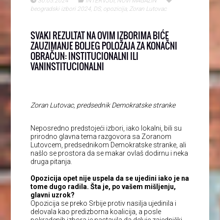
30.05.2024
INTERVJUI
,
NOVI MAGAZIN
beogradski izbori 2024
,
DS
,
opozicija
,
Zoran Lutovac
SVAKI REZULTAT NA OVIM IZBORIMA BIĆE
ZAUZIMANJE BOLJEG POLOŽAJA ZA KONAČNI
OBRAČUN: INSTITUCIONALNI ILI
VANINSTITUCIONALNI
Zoran Lutovac, predsednik Demokratske stranke
Neposredno predstojeći izbori, iako lokalni, bili su
prirodno glavna tema razgovora sa Zoranom
Lutovcem, predsednikom Demokratske stranke, ali
našlo se prostora da se makar ovlaš dodirnu i neka
druga pitanja.
Opozicija opet nije uspela da se ujedini iako je na
tome dugo radila. Šta je, po vašem mišljenju,
glavni uzrok?
Opozicija se preko Srbije protiv nasilja ujedinila i
delovala kao predizborna koalicija, a posle