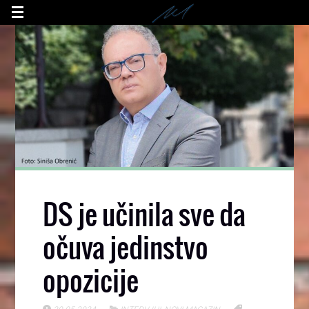
DS je učinila sve da
očuva jedinstvo
opozicije