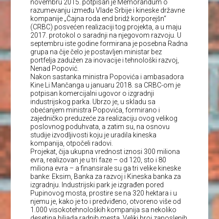
novembru 2015. potpisan je Memorandum o
razumevanju između Vlade Srbije i kineske državne
kompanije „Čajna roda end bridž korporejšn“
(CRBC) posvećen realizaciji tog projekta, a u maju
2017. protokol o saradnji na njegovom razvoju. U
septembru iste godine formirana je posebna Radna
grupa na čije čelo je postavljen ministar bez
portfelja zadužen za inovacije i tehnološki razvoj,
Nenad Popović.
Nakon sastanka ministra Popovića i ambasadora
Kine Li Mančanga u januaru 2018. sa CRBC-om je
potpisan komercijalni ugovor o izgradnji
industrijskog parka. Ubrzo je, u skladu sa
obećanjem ministra Popovića, formirano i
zajedničko preduzeće za realizaciju ovog velikog
poslovnog poduhvata, a zatim su, na osnovu
studije izvodljivosti koju je uradila kineska
kompanija, otpočeli radovi.
Projekat, čija ukupna vrednost iznosi 300 miliona
evra, realizovan je u tri faze – od 120, sto i 80
miliona evra – a finansirale su ga tri velike kineske
banke: Eksim, Banka za razvoj i Kineska banka za
izgradnju. Industrijski park je izgrađen pored
Pupinovog mosta, prostire se na 320 hektara i u
njemu je, kako je to i predviđeno, otvoreno više od
1.000 visokotehnoloških kompanija sa nekoliko
desetina hiljada radnih mesta. Veliki broj zaposlenih