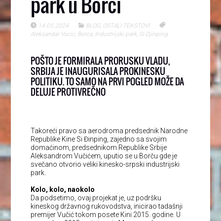
park u Borči
14.05.2024
BLOG
,
OSTALI TEKSTOVI
Aleksandar Vucic
,
Borca
,
Industrijski park
,
Si Djinping
POŠTO JE FORMIRALA PRORUSKU VLADU,
SRBIJA JE INAUGURISALA PROKINESKU
POLITIKU. TO SAMO NA PRVI POGLED MOŽE DA
DELUJE PROTIVREČNO
Takoreći pravo sa aerodroma predsednik Narodne
Republike Kine Si Đinping, zajedno sa svojim
domaćinom, predsednikom Republike Srbije
Aleksandrom Vučićem, uputio se u Borču gde je
svečano otvorio veliki kinesko-srpski industrijski
park.
Kolo, kolo, naokolo
Da podsetimo, ovaj projekat je, uz podršku
kineskog državnog rukovodstva, inicirao tadašnji
premijer Vučić tokom posete Kini 2015. godine. U