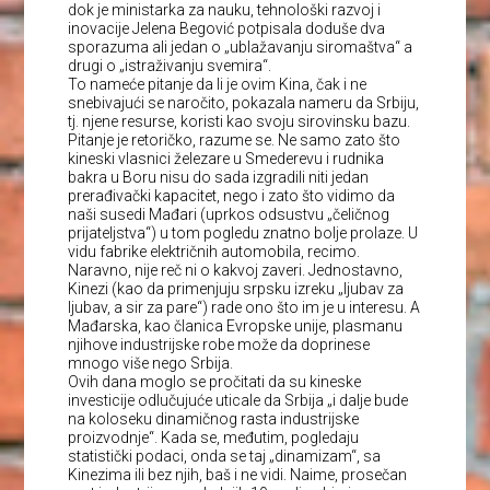
dok je ministarka za nauku, tehnološki razvoj i
inovacije Jelena Begović potpisala doduše dva
sporazuma ali jedan o „ublažavanju siromaštva“ a
drugi o „istraživanju svemira“.
To nameće pitanje da li je ovim Kina, čak i ne
snebivajući se naročito, pokazala nameru da Srbiju,
tj. njene resurse, koristi kao svoju sirovinsku bazu.
Pitanje je retoričko, razume se. Ne samo zato što
kineski vlasnici železare u Smederevu i rudnika
bakra u Boru nisu do sada izgradili niti jedan
prerađivački kapacitet, nego i zato što vidimo da
naši susedi Mađari (uprkos odsustvu „čeličnog
prijateljstva“) u tom pogledu znatno bolje prolaze. U
vidu fabrike električnih automobila, recimo.
Naravno, nije reč ni o kakvoj zaveri. Jednostavno,
Kinezi (kao da primenjuju srpsku izreku „ljubav za
ljubav, a sir za pare“) rade ono što im je u interesu. A
Mađarska, kao članica Evropske unije, plasmanu
njihove industrijske robe može da doprinese
mnogo više nego Srbija.
Ovih dana moglo se pročitati da su kineske
investicije odlučujuće uticale da Srbija „i dalje bude
na koloseku dinamičnog rasta industrijske
proizvodnje“. Kada se, međutim, pogledaju
statistički podaci, onda se taj „dinamizam“, sa
Kinezima ili bez njih, baš i ne vidi. Naime, prosečan