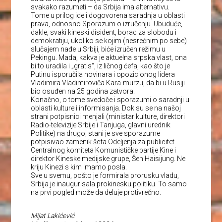
svakako razumeti – da Srbija ima alternativu.
Tome u prilog ide i dogovorena saradnja u oblasti
prava, odnosno Sporazum o izručenju. Ubuduće,
dakle, svaki kineski disident, borac za slobodu i
demokratiju, ukoliko se kojim (nesrećnim po sebe)
slučajem nađe u Srbiji, biće izručen režimu u
Pekingu. Mada, kakva je aktuelna srpska vlast, ona
bi to uradila i „gratis“, iz ličnog ćefa, kao što je
Putinu isporučila novinara i opozicionog lidera
Vladimira Vladimiroviča Kara-murzu, da bi u Rusiji
bio osuđen na 25 godina zatvora.
Konačno, o tome svedoče i sporazumi o saradnji u
oblasti kulture i informisanja. Dok su se na našoj
strani potpisnici menjali (ministar kulture, direktori
Radio-televizije Srbije i Tanjuga, glavni urednik
Politike) na drugoj stani je sve sporazume
potpisivao zamenik šefa Odeljenja za publicitet
Centralnog komiteta Komunističke partije Kine i
direktor Kineske medijske grupe, Šen Haisijung. Ne
kriju Kinezi s kim imamo posla.
Sve u svemu, pošto je formirala prorusku vladu,
Srbija je inaugurisala prokinesku politiku. To samo
na prvi pogled može da deluje protivrečno.
Mijat Lakićević