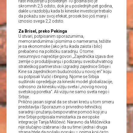
rast industrije u poslednjih 10 godina bio je
skromnih 2,5 odsto, dok je u poslednjih pet godina,
dakle u razdoblju kada bi kineske investicije trebalo
da pokažu sav svoj efekat, prosek bio još manji i
iznosio svega 2,2 odsto.
Za Brisel, preko Pekinga
U stvari, potpisanim sporazumima,
memorandumima i pismima o namerama, težište
je sa ekonomske (ako je tu ikada zaista i bilo)
prebačeno na političku saradnju. O tome
nesumnjivo najrečitije govori „Zajednička izjava dve
zemlje o produbljivanju i podizanju sveobuhvatnog
strateškog partnerstva i izgradnji zajednice Srbije i
Kine sa zajedničkom budućnošću u novoj eri“ koju
su potpisali Vučić i Đinping. Njome se Srbija
suštinski opredeljuje za kineski model globalizacije,
odnosno za kinesku viziju sveta i „novog novog
svetskog poretka“. Ali viziju ne samo sveta nego i
Srbije.
Prilično jasan signal da se stvari kreću u tom smeru
predstavlja i Sporazum o privredno-tehničkoj
saradnji i pružanju bespovratne pomoći koji je u
ime Srbije potpisala ministarka za evropske
integracije Tanja Miščević. Naravno da Miščevićka
nije slučajno izabrana i da su time i jedna i druga
strana htele da pošalju poruku – onima koji će to