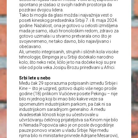
spontano je izašao iz svojih radnih prostorija da
pozdravi dvojicu lidera.
Tako bi mogla da glasi možda i najvažnija vest o
poseti kineskog predsednika Srbiji 7. i 8. maja 2024.
godine. Nažalost, ona je gotovo u celosti izmišljena
mada je samo, idući hronološkim redom, zdravo za
gotovo uzimala i u stvarno pretvarala ono što je
svojevremeno, ne tako davno, bilo najavljivano i
obećavano.
Ali, umesto integrisanih, strujnih i sličnih kola visoke
tehnologije, Đinpinga je u Srbiji dočekalo narodno
kolo; što neko reče, ličilo je to na dočeke koji su pre
više od pola veka Josipu Brozu priređivani u Africi.
Srbi lete u nebo
Među čak 29 sporazuma potpisanih između Srbije i
Kine – što je uzgred, gotovo duplo više nego prošle
godine (18) prilikom Vučićeve posete Pekingu – nije
bilo ni jednog koji bi imao bilo kakve veze sa
spomenutim industrijskim parkom, pa čak ni sa
industrijskom saradnjom generalno. A među
dvadesetak ličnosti koje su učestvovale u
učvršćivanju čeličnog prijateljstva sa Kinom nije bilo
ni Nenada Popovića iako je on posle dvogodišnje
pauze ponovo vraćen u vladu Srbije. Nije među
njima bilo ni ministarke privrede Adrijane Mesarović,