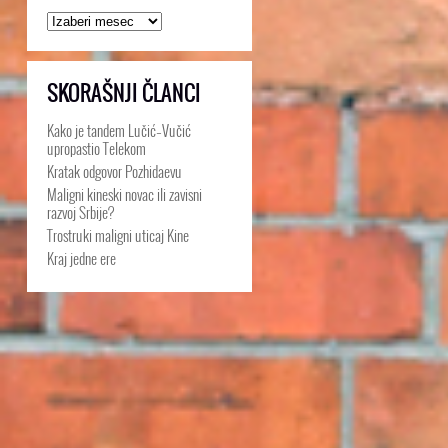
Arhive
SKORAŠNJI ČLANCI
Kako je tandem Lučić–Vučić
upropastio Telekom
Kratak odgovor Pozhidaevu
Maligni kineski novac ili zavisni
razvoj Srbije?
Trostruki maligni uticaj Kine
Kraj jedne ere