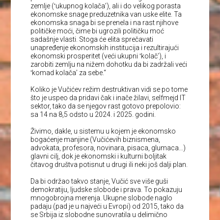
zemlje (ʻukupnog kolača’), ali i do velikog porasta
ekonomske snage preduzetnika van uske elite. Ta
ekonomska snaga bi se prenela i na rast njihove
političke moći, čime bi ugrozili političku moć
sadašnje vlasti. Stoga će elita sprečavati
unapređenje ekonomskih institucija i rezultirajući
ekonomski prosperitet (veći ukupni ʻkolač’), i
zarobiti zemlju na nižem dohotku da bi zadržali veći
ʻkomad kolača’ za sebe.“
Koliko je Vučićev režim destruktivan vidi se po tome
što je uspeo da pridavi čak i inače žilavi, selfmejd IT
sektor, tako da se njegov rast gotovo prepolovio:
sa 14 na 8,5 odsto u 2024. i 2025. godini.
Živimo, dakle, u sistemu u kojem je ekonomsko
bogaćenje manjine (Vučićevih biznismena,
advokata, profesora, novinara, pisaca, glumaca…)
glavni cilj, dok je ekonomski i kulturni boljitak
čitavog društva potisnut u drugi ili neki još dalji plan.
Da bi održao takvo stanje, Vučić sve više guši
demokratiju, ljudske slobode i prava. To pokazuju
mnogobrojna merenja. Ukupne slobode naglo
padaju (pad je u najveći u Evropi) od 2015, tako da
se Srbija iz slobodne sunovratila u delimično