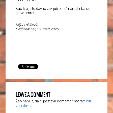
Kao što je to davno zaključio naš narod: riba od
glave smrdi.
Mijat Lakićević
Peščanik.net, 23. mart 2026.
LEAVE A COMMENT
Žao nam je, da bi postavili komentar, morate
biti
prijavljeni
.