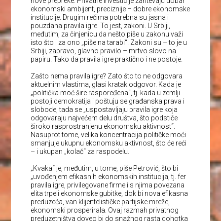
nove prepreke. Privatne investicije zahtevaju dobar
ekonomski ambijent, preciznije – dobre ekonomske
institucije. Drugim rečima potrebna su jasna i
pouzdana pravila igre. To jest, zakoni. U Srbiji,
međutim, za činjenicu da nešto piše u zakonu važi
isto što i za ono „piše na tarabi“. Zakoni su – to je u
Srbiji, zapravo, glavno pravilo – mrtvo slovo na
papiru. Tako da pravila igre praktično i ne postoje.
Zašto nema pravila igre? Zato što to ne odgovara
aktuelnim vlastima, glasi kratak odgovor. Kada je
„politička moć šire raspoređena“, tj. kada u zemlji
postoji demokratija i poštuju se građanska prava i
slobode, tada se „uspostavljaju pravila igre koja
odgovaraju najvećem delu društva, što podstiče
široko rasprostranjenu ekonomsku aktivnost“.
Nasuprot tome, velika koncentracija političke moći
smanjuje ukupnu ekonomsku aktivnost, što će reći
– i ukupan „kolač“ za raspodelu.
„Kvaka“ je, međutim, u tome, piše Petrović, što bi
„uvođenjem efikasnih ekonomskih institucija, tj. fer
pravila igre, privilegovane firme i s njima povezana
elita trpeli ekonomske gubitke, dok bi nova efikasna
preduzeća, van klijentelističke partijske mreže,
ekonomski prosperirala. Ovaj razmah privatnog
preduzetništva doveo bi do snažnog rasta dohotka