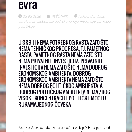
evra
23.03.2026
PEŠČANIK
Aleksandar Vucic
,
autokratija
,
ekobomski pad
,
ekonomija
,
investicije
,
privredni
pad
,
Srbija
U SRBIJI NEMA POTREBNOG RASTA ZATO ŠTO
NEMA TEHNIČKOG PROGRESA, TJ. PAMETNOG
RASTA. PAMETNOG RASTA NEMA ZATO ŠTO
NEMA PRIVATNIH INVESTICIJA. PRIVATNIH
INVESTICIJA NEMA ZATO ŠTO NEMA DOBROG
EKONOMSKOG AMBIJENTA. DOBROG
EKONOMSKOG AMBIJENTA NEMA ZATO ŠTO
NEMA DOBROG POLITIČKOG AMBIJENTA. A
DOBROG POLITIČKOG AMBIJENTA NEMA ZBOG
VISOKE KONCENTRACIJE POLITIČKE MOĆI U
RUKAMA JEDNOG ČOVEKA
Koliko Aleksandar Vučić košta Srbiju? Bilo je raznih