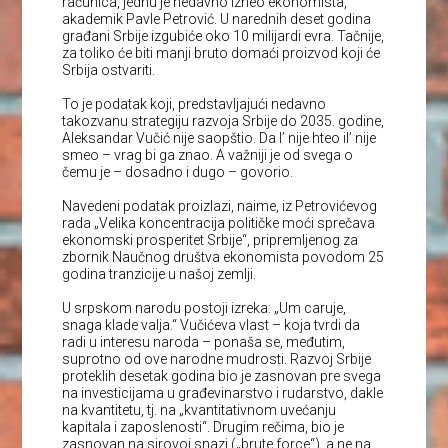
računica, jednu je nedavno izneo ekonomista,
akademik Pavle Petrović. U narednih deset godina
građani Srbije izgubiće oko 10 milijardi evra. Tačnije,
za toliko će biti manji bruto domaći proizvod koji će
Srbija ostvariti.
To je podatak koji, predstavljajući nedavno
takozvanu strategiju razvoja Srbije do 2035. godine,
Aleksandar Vučić nije saopštio. Da l’ nije hteo il’ nije
smeo – vrag bi ga znao. A važniji je od svega o
čemu je – dosadno i dugo – govorio.
Navedeni podatak proizlazi, naime, iz Petrovićevog
rada „Velika koncentracija političke moći sprečava
ekonomski prosperitet Srbije“, pripremljenog za
zbornik Naučnog društva ekonomista povodom 25
godina tranzicije u našoj zemlji.
U srpskom narodu postoji izreka: „Um caruje,
snaga klade valja.“ Vučićeva vlast – koja tvrdi da
radi u interesu naroda – ponaša se, međutim,
suprotno od ove narodne mudrosti. Razvoj Srbije
proteklih desetak godina bio je zasnovan pre svega
na investicijama u građevinarstvo i rudarstvo, dakle
na kvantitetu, tj. na „kvantitativnom uvećanju
kapitala i zaposlenosti“. Drugim rečima, bio je
zasnovan na sirovoj snazi („brute force“), a ne na