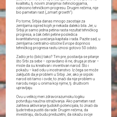
kvalitetu, tj. novim znanjima i tehnologijama,
odnosno tehničkom progresu. Drugim rečima, nije
bio pametan rast („smart growth“).
Po tome, Srbija danas mnogo zaostaje za
zemljama ispred kojih je nekada daleko bila. Jer, u
Srbiji je samo jedna petina rasta rezultat tehničkog
progresa, a čak četiri petine posledica
kvantitativnog uvećanja kapitala i rada. Pazite sad, u
zemljama centralno-istočne Evrope doprinos
tehničkog progresa rastu iznosi gotovo 50 odsto.
Zašto je to (bilo) tako? Tim pre, postavlja se pitanje
što Srbi za sebe – opravdano ili ne, druga je stvar –
misle da su kreativan i inventivan narod. Što i
pokažu – kad odu u inostranstvo. Iz čega se može
zaključiti da je problem u Srbiji. Jer, ako je srpski
narod isti tamo i ovde, to znači da nije problem u
narodu nego u onima koji njime, tj. društvom
upravljaju.
Ovu u velikoj meri zdravorazumsku logiku
potvrđuju naučna istraživanja. Ako pametan rast
zahteva aktiviranje ljudskih potencijala, to znači da
ljude treba pustiti da rade. Drugim rečima, da
investiraju, da budu preduzetni, da iskažu svoje