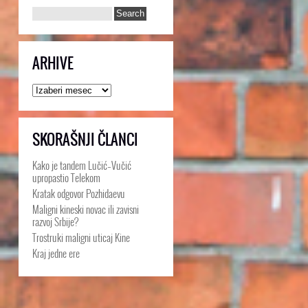
ARHIVE
Arhive
SKORAŠNJI ČLANCI
Kako je tandem Lučić–Vučić
upropastio Telekom
Kratak odgovor Pozhidaevu
Maligni kineski novac ili zavisni
razvoj Srbije?
Trostruki maligni uticaj Kine
Kraj jedne ere