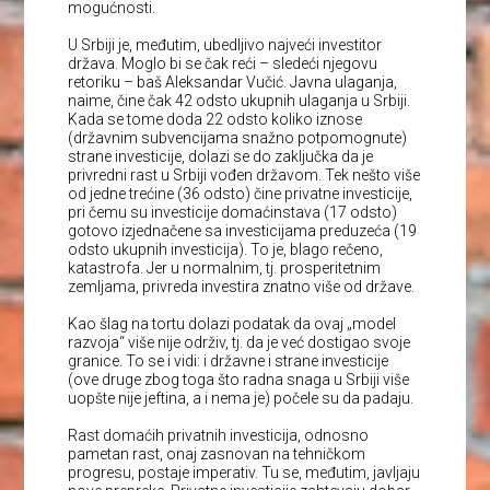
mogućnosti.
U Srbiji je, međutim, ubedljivo najveći investitor
država. Moglo bi se čak reći – sledeći njegovu
retoriku – baš Aleksandar Vučić. Javna ulaganja,
naime, čine čak 42 odsto ukupnih ulaganja u Srbiji.
Kada se tome doda 22 odsto koliko iznose
(državnim subvencijama snažno potpomognute)
strane investicije, dolazi se do zaključka da je
privredni rast u Srbiji vođen državom. Tek nešto više
od jedne trećine (36 odsto) čine privatne investicije,
pri čemu su investicije domaćinstava (17 odsto)
gotovo izjednačene sa investicijama preduzeća (19
odsto ukupnih investicija). To je, blago rečeno,
katastrofa. Jer u normalnim, tj. prosperitetnim
zemljama, privreda investira znatno više od države.
Kao šlag na tortu dolazi podatak da ovaj „model
razvoja“ više nije održiv, tj. da je već dostigao svoje
granice. To se i vidi: i državne i strane investicije
(ove druge zbog toga što radna snaga u Srbiji više
uopšte nije jeftina, a i nema je) počele su da padaju.
Rast domaćih privatnih investicija, odnosno
pametan rast, onaj zasnovan na tehničkom
progresu, postaje imperativ. Tu se, međutim, javljaju