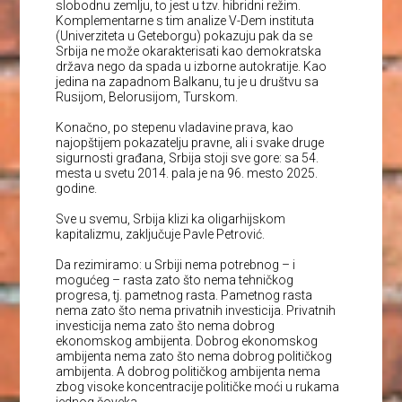
slobodnu zemlju, to jest u tzv. hibridni režim.
Komplementarne s tim analize V-Dem instituta
(Univerziteta u Geteborgu) pokazuju pak da se
Srbija ne može okarakterisati kao demokratska
država nego da spada u izborne autokratije. Kao
jedina na zapadnom Balkanu, tu je u društvu sa
Rusijom, Belorusijom, Turskom.
Konačno, po stepenu vladavine prava, kao
najopštijem pokazatelju pravne, ali i svake druge
sigurnosti građana, Srbija stoji sve gore: sa 54.
mesta u svetu 2014. pala je na 96. mesto 2025.
godine.
Sve u svemu, Srbija klizi ka oligarhijskom
kapitalizmu, zaključuje Pavle Petrović.
Da rezimiramo: u Srbiji nema potrebnog – i
mogućeg – rasta zato što nema tehničkog
progresa, tj. pametnog rasta. Pametnog rasta
nema zato što nema privatnih investicija. Privatnih
investicija nema zato što nema dobrog
ekonomskog ambijenta. Dobrog ekonomskog
ambijenta nema zato što nema dobrog političkog
ambijenta. A dobrog političkog ambijenta nema
zbog visoke koncentracije političke moći u rukama
jednog čoveka.