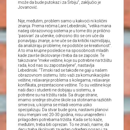
može da bude putokaz i za Srbiju”, zaključio je
Jovanović.
Nije, međutim, problem samo u kakvoći ni količini
znanja. Prema rečima Lare Lebedinski, “velika mana
našeg obrazovnog sistema je u tome što je prilično
‘pasivan’ za učenike, odnosno što se oni uče da
ponavljaju znanje, a ne uče se da kritički razmišljaju,
da analiziraju probleme, ne podstiče se kreativnost”.
A to ima krupne posledice na sposobnosti mladih
kade završe školovanje i treba da se zaposle. Te
takozvane “meke veštine, koje su potrebne na tržištu
rada, kod nas su zapostavljene”, nastavlja
Lebedinski. “Timski rad se takođe ne gaji u našem
obrazovnom sistemu. Isto važi za komunikacijske
veštine, rešavanje problema s kolegama, rešavanje
konflikata, prezentacione veštine. To su veštine koje
naši đaci i studenti ne dobijaju u sistemu, a
potrebne su na tržištu rada. Sa druge strane,
imamo srednje stručne škole sa stotinama različitih
smerova, u kojima se mladi veoma usko
specijalizuju. Da stvar bude gora, nastavni planovi
nisu menjani već 20-30 godina, nisu unapređeni i
prilagođeni potrebama tržišta. Kada se to kaže,
međutim, treba biti oprezan. To ne znači, naime, da
decu treba školovati za jedan određeni posao i za