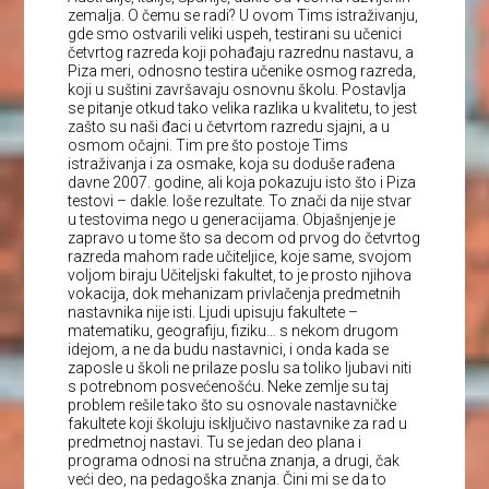
zemalja. O čemu se radi? U ovom Tims istraživanju,
gde smo ostvarili veliki uspeh, testirani su učenici
četvrtog razreda koji pohađaju razrednu nastavu, a
Piza meri, odnosno testira učenike osmog razreda,
koji u suštini završavaju osnovnu školu. Postavlja
se pitanje otkud tako velika razlika u kvalitetu, to jest
zašto su naši đaci u četvrtom razredu sjajni, a u
osmom očajni. Tim pre što postoje Tims
istraživanja i za osmake, koja su doduše rađena
davne 2007. godine, ali koja pokazuju isto što i Piza
testovi – dakle. loše rezultate. To znači da nije stvar
u testovima nego u generacijama. Objašnjenje je
zapravo u tome što sa decom od prvog do četvrtog
razreda mahom rade učiteljice, koje same, svojom
voljom biraju Učiteljski fakultet, to je prosto njihova
vokacija, dok mehanizam privlačenja predmetnih
nastavnika nije isti. Ljudi upisuju fakultete –
matematiku, geografiju, fiziku… s nekom drugom
idejom, a ne da budu nastavnici, i onda kada se
zaposle u školi ne prilaze poslu sa toliko ljubavi niti
s potrebnom posvećenošću. Neke zemlje su taj
problem rešile tako što su osnovale nastavničke
fakultete koji školuju isključivo nastavnike za rad u
predmetnoj nastavi. Tu se jedan deo plana i
programa odnosi na stručna znanja, a drugi, čak
veći deo, na pedagoška znanja. Čini mi se da to