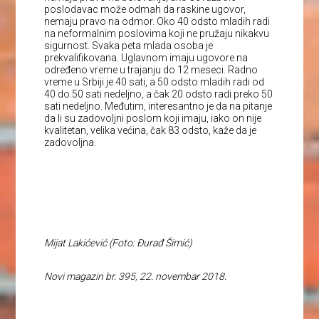
poslodavac može odmah da raskine ugovor,
nemaju pravo na odmor. Oko 40 odsto mladih radi
na neformalnim poslovima koji ne pružaju nikakvu
sigurnost. Svaka peta mlada osoba je
prekvalifikovana. Uglavnom imaju ugovore na
određeno vreme u trajanju do 12 meseci. Radno
vreme u Srbiji je 40 sati, a 50 odsto mladih radi od
40 do 50 sati nedeljno, a čak 20 odsto radi preko 50
sati nedeljno. Međutim, interesantno je da na pitanje
da li su zadovoljni poslom koji imaju, iako on nije
kvalitetan, velika većina, čak 83 odsto, kaže da je
zadovoljna.
Mijat Lakićević (Foto: Đurađ Šimić)
Novi magazin br. 395, 22. novembar 2018.