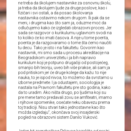
ne treba da školujem nastavnike za osnovnu školu,
ja treba da školujem ljude za druge poslove, kao i
fizičari i svi ostali, a da posao školovanja
nastavnika ostavimo nekom drugom. Ili pak da se
meni, i drugima kao što sam ja, oduzme moć da
odlučujemo kako će izgledati obrazovni proces. Jer
sada se razgovor o kurikulumu uglavnom svodi na
to koliko će ko imati časova. A nije u tome poenta,
poenta je da razgovaramo o tome šta ćemo naučiti
tu decu. Tako je isto i na fakultetu. Govorim kao
nastavnik, mi smo sada u procesu akreditacije na
Beogradskom univerzitetu i ja bih napravio
kurikulum koji je potpuno drugačiji od postojećeg,
smanjio bih teoriju, uveo bih više prakse, ali sam ja
pod pritiskom jer će druge kolege da kažu: to nije
nauka, to je ispod nivoa, to možemo da svrstamo u
izborne predmete. I ja odustajem, sociologija je
nastala na Pravnom fakultetu pre sto godina, kako
da to uradim. Ako ništa drugo, po ljudima koji su
pre mene tamo predavali zovu se amfiteatri, imamo
i njihove spomenike, osećate neku obavezu prema
toj tradiciji. Nisu stvari tako jednostavne kao što
možda izgledaju”, okončava svoj insajderski
pogled na obrazovni sistem Danilo Vuković.