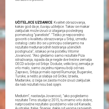
UČITELJICE UZDANICE
: Kvalitet obrazovanja,
kakav god da je, čuvaju učiteljice. Takav se makar
zaključak može izvući iz izlaganja poslednjeg
pomenutog “paneliste”. “Teško je neposredno
govoriti o kvalitetu obrazovanja u Srbiji, između
ostalog i zato što se u principu oslanjamo na
rezultate međunarodnih testiranja učeničkih
postignuća”, istakao je na početku Vitomir
Jovanović. “Ako gledamo samo rezultate Piza
istraživanja, ispada da je negde dve trećine zemalja
OECD-a bolje od Srbije. Doduše, veliki broj zemalja je
vrlo malo, samo za jednu nijansu bolji od nas.
Zapravo, Srbija je malo ispred Rumunije, Bugarske,
Turske, a nešto je slabija od Grčke, Izraela,
Mađarske, iz čega se zaista može izvući zaključak
da naši rezultati nisu baš sjajni.
Međutim”, nastavlja Jovanović, “ako pogledamo
rezultate Tims studije iz 2015, tu imamo vrlo dobre,
natprosečne rezultate i postižemo više od Kanade,
Australije, Italije, Španije, dakle od veoma razvijenih