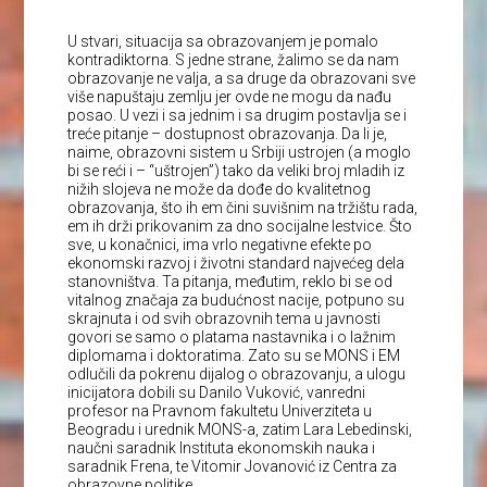
U stvari, situacija sa obrazovanjem je pomalo
kontradiktorna. S jedne strane, žalimo se da nam
obrazovanje ne valja, a sa druge da obrazovani sve
više napuštaju zemlju jer ovde ne mogu da nađu
posao. U vezi i sa jednim i sa drugim postavlja se i
treće pitanje – dostupnost obrazovanja. Da li je,
naime, obrazovni sistem u Srbiji ustrojen (a moglo
bi se reći i – “uštrojen”) tako da veliki broj mladih iz
nižih slojeva ne može da dođe do kvalitetnog
obrazovanja, što ih em čini suvišnim na tržištu rada,
em ih drži prikovanim za dno socijalne lestvice. Što
sve, u konačnici, ima vrlo negativne efekte po
ekonomski razvoj i životni standard najvećeg dela
stanovništva. Ta pitanja, međutim, reklo bi se od
vitalnog značaja za budućnost nacije, potpuno su
skrajnuta i od svih obrazovnih tema u javnosti
govori se samo o platama nastavnika i o lažnim
diplomama i doktoratima. Zato su se MONS i EM
odlučili da pokrenu dijalog o obrazovanju, a ulogu
inicijatora dobili su Danilo Vuković, vanredni
profesor na Pravnom fakultetu Univerziteta u
Beogradu i urednik MONS-a, zatim Lara Lebedinski,
naučni saradnik Instituta ekonomskih nauka i
saradnik Frena, te Vitomir Jovanović iz Centra za
obrazovne politike.