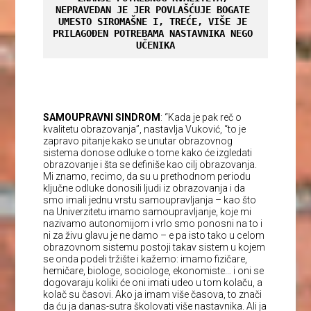
NEPRAVEDAN JE JER POVLAŠĆUJE BOGATE 
UMESTO SIROMAŠNE I, TREĆE, VIŠE JE 
PRILAGOĐEN POTREBAMA NASTAVNIKA NEGO
UČENIKA
SAMOUPRAVNI SINDROM
: “Kada je pak reč o
kvalitetu obrazovanja”, nastavlja Vuković, “to je
zapravo pitanje kako se unutar obrazovnog
sistema donose odluke o tome kako će izgledati
obrazovanje i šta se definiše kao cilj obrazovanja.
Mi znamo, recimo, da su u prethodnom periodu
ključne odluke donosili ljudi iz obrazovanja i da
smo imali jednu vrstu samoupravljanja – kao što
na Univerzitetu imamo samoupravljanje, koje mi
nazivamo autonomijom i vrlo smo ponosni na to i
ni za živu glavu je ne damo – e pa isto tako u celom
obrazovnom sistemu postoji takav sistem u kojem
se onda podeli tržište i kažemo: imamo fizičare,
hemičare, biologe, sociologe, ekonomiste… i oni se
dogovaraju koliki će oni imati udeo u tom kolaču, a
kolač su časovi. Ako ja imam više časova, to znači
da ću ja danas-sutra školovati više nastavnika. Ali ja