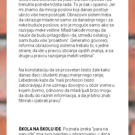
trenutne potrebe tržišta rada. To je čak i opasno. Jer
mi znamo da mnogi poslovi koji danas postoje
ubrzo više neće postojati. Obrazovni sistem treba
da obrazuje mlade ne samo za današnje nego i za
neke buduće poslove, a to je moguće samo ako se
razvijaju meke veštine. Mladi takođe moraju da
nauče da budu prilagodljivi i da, između ostalog, i
sami budu više ‘proaktivni’. Generalno govoreći,
reforma obrazovnog sistema trebalo bi, s jedne
strane, da ide u pravcu sticanja opštih znanja, a sa
druge u pravcu razvijanja mekih veština”.
Na konstataciju da se prosvetari često žale kako
danas đaci i studenti znaju manje nego ranije,
Lebedinski kaže da “naši profesori često
zaboravljaju ili ne uzimaju dovoljno u obzir vreme u
kojem živimo, odnosno da mladi ljudi brzo mogu
da dođu do raznih informacija, a da je bitno znati
filtrirati i izabrati pravu”.
ŠKOLA NA ŠKOLU IDE
: Poznata izreka “para na
paru ide” ima svoj pandan u obrazovanju – deca