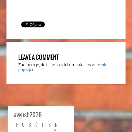
LEAVE A COMMENT
Žao nam je, da bi postavili komentar, morate
biti
prijavljeni
.
avgust 2026.
P
U
S
Č
P
S
N
1
2