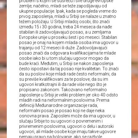
problem s kojim se susreću i sve druge evropske
zemlje; načelno, mladi se teže zapošljavaju od
ukupne populacije. Ipak, kada se pogleda vreme do
prvog zaposlenja, mladi u Srbiji se nalaze u znatno
težem položaju. U Srbiji mladoj osobi, što znači
između 15 i 30 godina, treba 24 meseca da nađe
stabilan ili zadovoljavajući posao, a u zemljama
Evropske unije u proseku šest i po meseci. Stabilan
posao je onaj na kojem mlada osoba ima ugovor u
trajanju od 12 meseci ili duže. Zadovoljavajući
posao znači da odgovara kvalifikacijama te mlade
osobe iako bi u tom slučaju ugovor mogao da
bude kraći. Međutim, u Srbiji se nakon zaposlenja
često ispostavi da taj posao nije kvalitetan. To znači
da su poslovi koje mladi rade često neformalni, da
su previše kvalifikovani za te poslove, da su im
ugovori kratkotrajni ili da rade više nego što je
propisano zakonom. Takozvano neformalno
zaposlenje u Srbiji je veliki problem jer oko 40 odsto
mladih radi na neformalnim poslovima. Prema
definiciji Međunarodne organizacije rada,
neformalni posao je posao koji ne daje neka
osnovna prava. Zaposleni može da ima ugovor, u
slučaju Srbije to su ugovori o povremenim i
privremenim poslovima, ugovori o delu i autorski
ugovori, ali mlade osobe koje imaju takve ugovore
nemaju pravo na bolovanje, ako se razbole