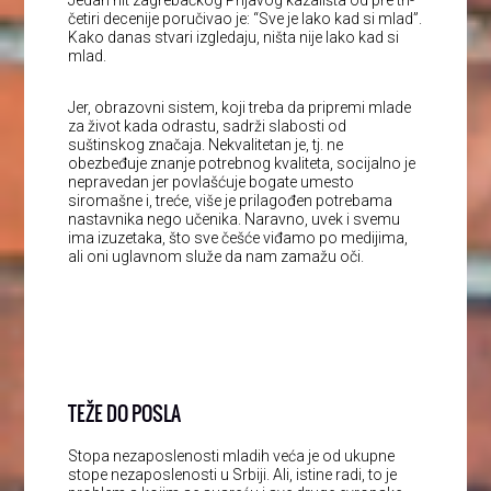
Jedan hit zagrebačkog Prljavog kazališta od pre tri-
četiri decenije poručivao je: “Sve je lako kad si mlad”.
Kako danas stvari izgledaju, ništa nije lako kad si
mlad.
Jer, obrazovni sistem, koji treba da pripremi mlade
za život kada odrastu, sadrži slabosti od
suštinskog značaja. Nekvalitetan je, tj. ne
obezbeđuje znanje potrebnog kvaliteta, socijalno je
nepravedan jer povlašćuje bogate umesto
siromašne i, treće, više je prilagođen potrebama
nastavnika nego učenika. Naravno, uvek i svemu
ima izuzetaka, što sve češće viđamo po medijima,
ali oni uglavnom služe da nam zamažu oči.
TEŽE DO POSLA
Stopa nezaposlenosti mladih veća je od ukupne
stope nezaposlenosti u Srbiji. Ali, istine radi, to je