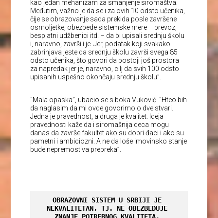
kao jedan mehanizam za smanjenje siromaštva.
Međutim, važno je da se i za ovih 10 odsto učenika,
čije se obrazovanje sada prekida posle završene
osmoljetke, obezbede sistemske mere – prevoz,
besplatni udžbenici itd. – da bi upisali srednju školu
i, naravno, završili je. Jer, podatak koji svakako
zabrinjava jeste da srednju školu završi svega 85
odsto učenika, što govori da postoji još prostora
za napredak jer je, naravno, cilj da svih 100 odsto
upisanih uspešno okončaju srednju školu”.
“Mala opaska”, ubacio se s boka Vuković. “Hteo bih
da naglasim da mi ovde govorimo o dve stvari.
Jedna je pravednost, a druga je kvalitet. Ideja
pravednosti kaže da i siromašnija deca mogu
danas da završe fakultet ako su dobri đaci i ako su
pametni i ambiciozni. A ne da loše imovinsko stanje
bude nepremostiva prepreka”.
OBRAZOVNI SISTEM U SRBIJI JE 
NEKVALITETAN, TJ. NE OBEZBEĐUJE 
ZNANJE POTREBNOG KVALITETA, 