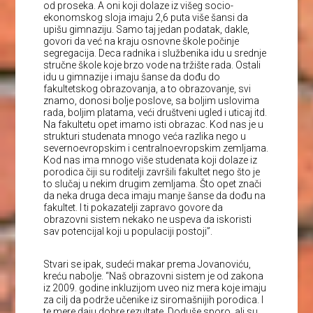
od proseka. A oni koji dolaze iz višeg socio-
ekonomskog sloja imaju 2,6 puta više šansi da
upišu gimnaziju. Samo taj jedan podatak, dakle,
govori da već na kraju osnovne škole počinje
segregacija. Deca radnika i službenika idu u srednje
stručne škole koje brzo vode na tržište rada. Ostali
idu u gimnazije i imaju šanse da dođu do
fakultetskog obrazovanja, a to obrazovanje, svi
znamo, donosi bolje poslove, sa boljim uslovima
rada, boljim platama, veći društveni ugled i uticaj itd.
Na fakultetu opet imamo isti obrazac. Kod nas je u
strukturi studenata mnogo veća razlika nego u
severnoevropskim i centralnoevropskim zemljama.
Kod nas ima mnogo više studenata koji dolaze iz
porodica čiji su roditelji završili fakultet nego što je
to slučaj u nekim drugim zemljama. Što opet znači
da neka druga deca imaju manje šanse da dođu na
fakultet. I ti pokazatelji zapravo govore da
obrazovni sistem nekako ne uspeva da iskoristi
sav potencijal koji u populaciji postoji”.
Stvari se ipak, sudeći makar prema Jovanoviću,
kreću nabolje. “Naš obrazovni sistem je od zakona
iz 2009. godine inkluzijom uveo niz mera koje imaju
za cilj da podrže učenike iz siromašnijih porodica. I
te mere daju dobre rezultate. Doduše sporo, ali su