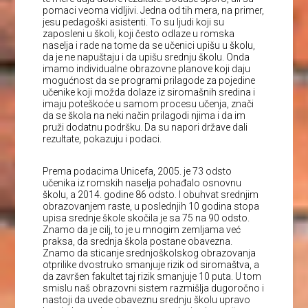
pomaci veoma vidljivi. Jedna od tih mera, na primer,
jesu pedagoški asistenti. To su ljudi koji su
zaposleni u školi, koji često odlaze u romska
naselja i rade na tome da se učenici upišu u školu,
da je ne napuštaju i da upišu srednju školu. Onda
imamo individualne obrazovne planove koji daju
mogućnost da se programi prilagode za pojedine
učenike koji možda dolaze iz siromašnih sredina i
imaju poteškoće u samom procesu učenja, znači
da se škola na neki način prilagodi njima i da im
pruži dodatnu podršku. Da su napori države dali
rezultate, pokazuju i podaci.
Prema podacima Unicefa, 2005. je 73 odsto
učenika iz romskih naselja pohađalo osnovnu
školu, a 2014. godine 86 odsto. I obuhvat srednjim
obrazovanjem raste, u poslednjih 10 godina stopa
upisa srednje škole skočila je sa 75 na 90 odsto.
Znamo da je cilj, to je u mnogim zemljama već
praksa, da srednja škola postane obavezna.
Znamo da sticanje srednjoškolskog obrazovanja
otprilike dvostruko smanjuje rizik od siromaštva, a
da završen fakultet taj rizik smanjuje 10 puta. U tom
smislu naš obrazovni sistem razmišlja dugoročno i
nastoji da uvede obaveznu srednju školu upravo