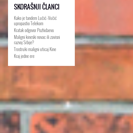
SKORAŠNJI ČLANCI
Kako je tandem Lučić–Vučić
upropastio Telekom
Kratak odgovor Pozhidaevu
Maligni kineski novac ili zavisni
razvoj Srbije?
Trostruki maligni uticaj Kine
Kraj jedne ere