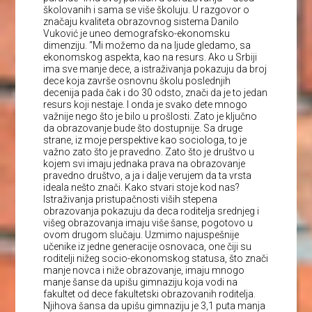
školovanih i sama se više školuju. U razgovor o
značaju kvaliteta obrazovnog sistema Danilo
Vuković je uneo demografsko-ekonomsku
dimenziju. “Mi možemo da na ljude gledamo, sa
ekonomskog aspekta, kao na resurs. Ako u Srbiji
ima sve manje dece, a istraživanja pokazuju da broj
dece koja završe osnovnu školu poslednjih
decenija pada čak i do 30 odsto, znači da je to jedan
resurs koji nestaje. I onda je svako dete mnogo
važnije nego što je bilo u prošlosti. Zato je ključno
da obrazovanje bude što dostupnije. Sa druge
strane, iz moje perspektive kao sociologa, to je
važno zato što je pravedno. Zato što je društvo u
kojem svi imaju jednaka prava na obrazovanje
pravedno društvo, a ja i dalje verujem da ta vrsta
ideala nešto znači. Kako stvari stoje kod nas?
Istraživanja pristupačnosti viših stepena
obrazovanja pokazuju da deca roditelja srednjeg i
višeg obrazovanja imaju više šanse, pogotovo u
ovom drugom slučaju. Uzmimo najuspešnije
učenike iz jedne generacije osnovaca, one čiji su
roditelji nižeg socio-ekonomskog statusa, što znači
manje novca i niže obrazovanje, imaju mnogo
manje šanse da upišu gimnaziju koja vodi na
fakultet od dece fakultetski obrazovanih roditelja.
Njihova šansa da upišu gimnaziju je 3,1 puta manja