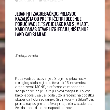
24.11.2018
NOVI MAGAZIN
JEDAN HIT ZAGREBAČKOG PRLJAVOG
KAZALIŠTA OD PRE TRI-ČETIRI DECENIJE
PORUČIVAO JE: “SVE JE LAKO KAD SI MLAD”.
KAKO DANAS STVARI IZGLEDAJU, NIŠTA NIJE
LAKO KAD SI MLAD
Sveta prosveta
Kuda vodi obrazovanje u Srbiji? To je bio naziv
okruglog stola koji su u četvrtak 15. novembra
organizovali MONS, platforma za monitoring
socijalne situacije u Srbiji, i Novi magazin. To jest,
kako je pola u šali, ali pola u zbilji rečeno na početku
skupa, da li obrazovanje u Srbiji vodi – iz Srbije? Jer,
prema najnovijim istraživanjima, trećina studenata
želi da posle diplome napusti domovinu.