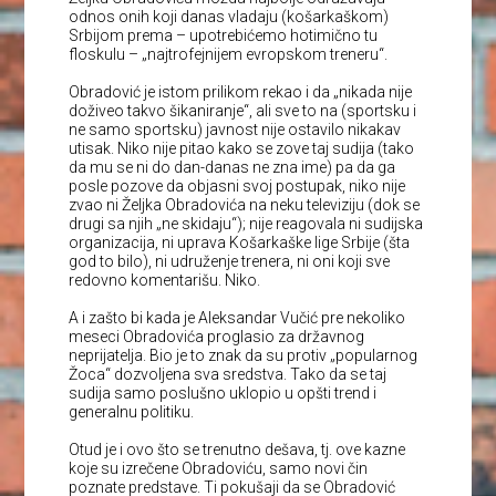
odnos onih koji danas vladaju (košarkaškom)
Srbijom prema – upotrebićemo hotimično tu
floskulu – „najtrofejnijem evropskom treneru“.
Obradović je istom prilikom rekao i da „nikada nije
doživeo takvo šikaniranje“, ali sve to na (sportsku i
ne samo sportsku) javnost nije ostavilo nikakav
utisak. Niko nije pitao kako se zove taj sudija (tako
da mu se ni do dan-danas ne zna ime) pa da ga
posle pozove da objasni svoj postupak, niko nije
zvao ni Željka Obradovića na neku televiziju (dok se
drugi sa njih „ne skidaju“); nije reagovala ni sudijska
organizacija, ni uprava Košarkaške lige Srbije (šta
god to bilo), ni udruženje trenera, ni oni koji sve
redovno komentarišu. Niko.
A i zašto bi kada je Aleksandar Vučić pre nekoliko
meseci Obradovića proglasio za državnog
neprijatelja. Bio je to znak da su protiv „popularnog
Žoca“ dozvoljena sva sredstva. Tako da se taj
sudija samo poslušno uklopio u opšti trend i
generalnu politiku.
Otud je i ovo što se trenutno dešava, tj. ove kazne
koje su izrečene Obradoviću, samo novi čin
poznate predstave. Ti pokušaji da se Obradović