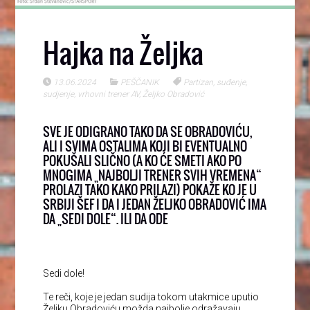
Hajka na Željka
13.06.2024
PEŠČANIK
Partizan
,
suđenje
,
sudjenje
,
vrhovni trener AV
,
Željko Obradović
SVE JE ODIGRANO TAKO DA SE OBRADOVIĆU,
ALI I SVIMA OSTALIMA KOJI BI EVENTUALNO
POKUŠALI SLIČNO (A KO ĆE SMETI AKO PO
MNOGIMA „NAJBOLJI TRENER SVIH VREMENA“
PROLAZI TAKO KAKO PRILAZI) POKAŽE KO JE U
SRBIJI ŠEF I DA I JEDAN ŽELJKO OBRADOVIĆ IMA
DA „SEDI DOLE“. ILI DA ODE
Sedi dole!
Te reči, koje je jedan sudija tokom utakmice uputio
Željku Obradoviću možda najbolje odražavaju