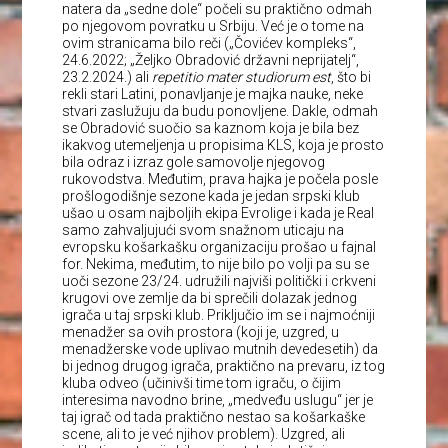
natera da „sedne dole“ počeli su praktično odmah
po njegovom povratku u Srbiju. Već je o tome na
ovim stranicama bilo reči („Čovićev kompleks“,
24.6.2022; „Željko Obradović državni neprijatelj“,
23.2.2024.) ali
repetitio mater studiorum est
, što bi
rekli stari Latini, ponavljanje je majka nauke, neke
stvari zaslužuju da budu ponovljene. Dakle, odmah
se Obradović suočio sa kaznom koja je bila bez
ikakvog utemeljenja u propisima KLS, koja je prosto
bila odraz i izraz gole samovolje njegovog
rukovodstva. Međutim, prava hajka je počela posle
prošlogodišnje sezone kada je jedan srpski klub
ušao u osam najboljih ekipa Evrolige i kada je Real
samo zahvaljujući svom snažnom uticaju na
evropsku košarkašku organizaciju prošao u fajnal
for. Nekima, međutim, to nije bilo po volji pa su se
uoči sezone 23/24. udružili najviši politički i crkveni
krugovi ove zemlje da bi sprečili dolazak jednog
igrača u taj srpski klub. Priključio im se i najmoćniji
menadžer sa ovih prostora (koji je, uzgred, u
menadžerske vode uplivao mutnih devedesetih) da
bi jednog drugog igrača, praktično na prevaru, iz tog
kluba odveo (učinivši time tom igraču, o čijim
interesima navodno brine, „medveđu uslugu“ jer je
taj igrač od tada praktično nestao sa košarkaške
scene, ali to je već njihov problem). Uzgred, ali