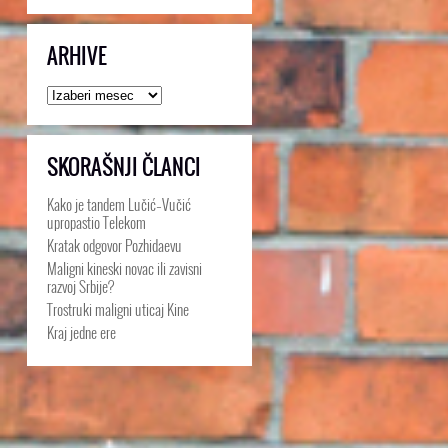
ARHIVE
Arhive
SKORAŠNJI ČLANCI
Kako je tandem Lučić–Vučić
upropastio Telekom
Kratak odgovor Pozhidaevu
Maligni kineski novac ili zavisni
razvoj Srbije?
Trostruki maligni uticaj Kine
Kraj jedne ere