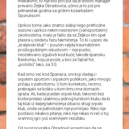
indikativno, to nije bilo prvi put da je dotični
manager
prevario Željka Obradovića, učinio je to još pre
petnaestak godina sa grčkim košarkašem
Spunulisom.
Uprkos tome, iako znatno slabiji nego prethodne
sezone i uprkos nekim nesrećnim (vansportskim)
okolnostima, malo je falilo da se Željkov tim opet
plasira u sledeću fazu takmičenja. To bi i uspeo da
„kraljevski klub“ – poučen valjda traumatičnim
prošlogodišnjim iskustvom – nije pustio,
neočekivano izgubivši kod kuće, takođe špansku
Baskoniju, koju je posle, u bici za fajnal for,
„počistio“ lako, sa 3:0.
Kad smo već kod Španaca, oni koji vladaju i
srpskim sportom i srpskom politikom, jako mnogo
pričaju o patriotizmu. U tom kontekstu, recimo,
prebrajalo se koliko u kom timu ima domaćih
igrača. Ali, kada je jedan srpski klub, takoreći bez
borbe predao utakmicu jednog turskom klubu da bi
taj klub iz daljeg takmičenja izbacio drugi srpski
klub, onda se patriotizam nije pominjao. Niko nije
postavio nikakvo pitanje, niko nije rekao ni reč o toj
sramnoj igri i još sramnijem rezultatu.
Od svog povratka Obradović je nastojao da se