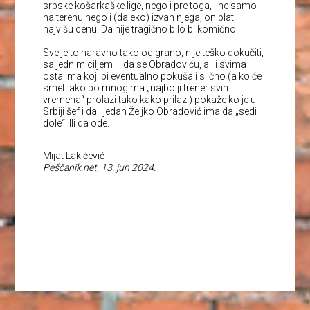
srpske košarkaške lige, nego i pre toga, i ne samo
na terenu nego i (daleko) izvan njega, on plati
najvišu cenu. Da nije tragično bilo bi komično.
Sve je to naravno tako odigrano, nije teško dokučiti,
sa jednim ciljem – da se Obradoviću, ali i svima
ostalima koji bi eventualno pokušali slično (a ko će
smeti ako po mnogima „najbolji trener svih
vremena“ prolazi tako kako prilazi) pokaže ko je u
Srbiji šef i da i jedan Željko Obradović ima da „sedi
dole“. Ili da ode.
Mijat Lakićević
Peščanik.net, 13. jun 2024.