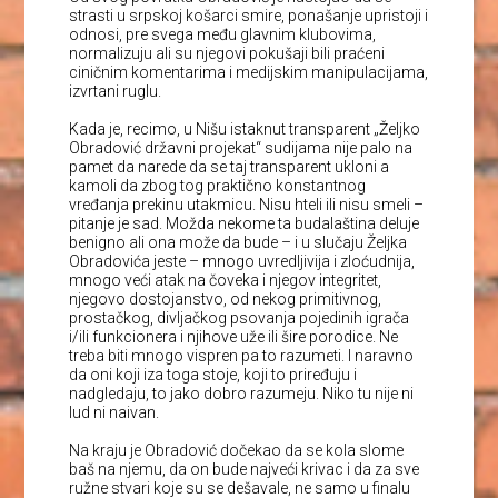
strasti u srpskoj košarci smire, ponašanje upristoji i
odnosi, pre svega među glavnim klubovima,
normalizuju ali su njegovi pokušaji bili praćeni
ciničnim komentarima i medijskim manipulacijama,
izvrtani ruglu.
Kada je, recimo, u Nišu istaknut transparent „Željko
Obradović državni projekat“ sudijama nije palo na
pamet da narede da se taj transparent ukloni a
kamoli da zbog tog praktično konstantnog
vređanja prekinu utakmicu. Nisu hteli ili nisu smeli –
pitanje je sad. Možda nekome ta budalaština deluje
benigno ali ona može da bude – i u slučaju Željka
Obradovića jeste – mnogo uvredljivija i zloćudnija,
mnogo veći atak na čoveka i njegov integritet,
njegovo dostojanstvo, od nekog primitivnog,
prostačkog, divljačkog psovanja pojedinih igrača
i/ili funkcionera i njihove uže ili šire porodice. Ne
treba biti mnogo vispren pa to razumeti. I naravno
da oni koji iza toga stoje, koji to priređuju i
nadgledaju, to jako dobro razumeju. Niko tu nije ni
lud ni naivan.
Na kraju je Obradović dočekao da se kola slome
baš na njemu, da on bude najveći krivac i da za sve
ružne stvari koje su se dešavale, ne samo u finalu