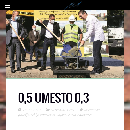
0,5 UMESTO 0,3
28.08.2020
NOVI MAGAZIN
investicije
,
policija
,
srbija zdravstvo
,
vojska
,
vucic
,
zdravstvo