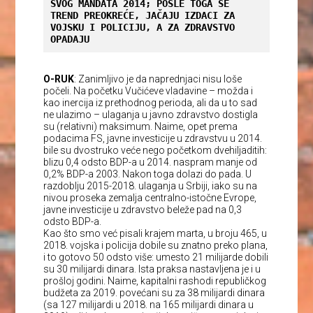
SVOG MANDATA 2014; POSLE TOGA SE 
TREND PREOKREĆE, JAČAJU IZDACI ZA 
VOJSKU I POLICIJU, A ZA ZDRAVSTVO 
OPADAJU
O-RUK
: Zanimljivo je da naprednjaci nisu loše
počeli. Na početku Vučićeve vladavine – možda i
kao inercija iz prethodnog perioda, ali da u to sad
ne ulazimo – ulaganja u javno zdravstvo dostigla
su (relativni) maksimum. Naime, opet prema
podacima FS, javne investicije u zdravstvu u 2014.
bile su dvostruko veće nego početkom dvehiljaditih:
blizu 0,4 odsto BDP-a u 2014. naspram manje od
0,2% BDP-a 2003. Nakon toga dolazi do pada. U
razdoblju 2015-2018. ulaganja u Srbiji, iako su na
nivou proseka zemalja centralno-istočne Evrope,
javne investicije u zdravstvo beleže pad na 0,3
odsto BDP-a.
Kao što smo već pisali krajem marta, u broju 465, u
2018. vojska i policija dobile su znatno preko plana,
i to gotovo 50 odsto više: umesto 21 milijarde dobili
su 30 milijardi dinara. Ista praksa nastavljena je i u
prošloj godini. Naime, kapitalni rashodi republičkog
budžeta za 2019. povećani su za 38 milijardi dinara
(sa 127 milijardi u 2018. na 165 milijardi dinara u