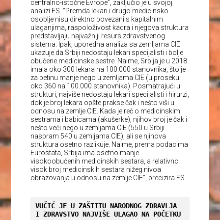
centralno-istočne Evrope”, zaključio je u svojoj
analizi FS. “Premda lekari i drugo medicinsko
osoblje nisu direktno povezani s kapitalnim
ulaganjima, raspoloživost kadra i njegova struktura
predstavljaju najvažniji resurs zdravstvenog
sistema. Ipak, uporedna analiza sa zemljama CIE
ukazuje da Srbiji nedostaju lekari specijalisti i bolje
obučene medicinske sestre. Naime, Srbija je u 2018.
imala oko 300 lekara na 100.000 stanovnika, što je
za petinu manje nego u zemljama CIE (u proseku
oko 360 na 100.000 stanovnika). Posmatrajući u
strukturi, najviše nedostaju lekari specijalisti i hirurzi,
dok je broj lekara opšte prakse čak i nešto viši u
odnosu na zemlje CIE. Kada je reč o medicinskim
sestrama i babicama (akušerke), njihov broj je čak i
nešto veći nego u zemljama CIE (550 u Srbiji
naspram 540 u zemljama CIE), ali se njihova
struktura osetno razlikuje. Naime, prema podacima
Eurostata, Srbija ima osetno manje
visokoobučenih medicinskih sestara, a relativno
visok broj medicinskih sestara nižeg nivoa
obrazovanja u odnosu na zemlje CIE”, precizira FS.
VUČIĆ JE U ZAŠTITU NARODNOG ZDRAVLJA 
I ZDRAVSTVO NAJVIŠE ULAGAO NA POČETKU 