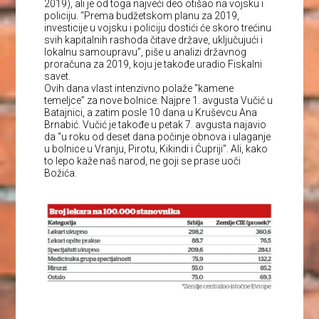
2019), ali je od toga najveći deo otišao na vojsku i
policiju. “Prema budžetskom planu za 2019,
investicije u vojsku i policiju dostići će skoro trećinu
svih kapitalnih rashoda čitave države, uključujući i
lokalnu samoupravu”, piše u analizi državnog
proračuna za 2019, koju je takođe uradio Fiskalni
savet.
Ovih dana vlast intenzivno polaže “kamene
temeljce” za nove bolnice. Najpre 1. avgusta Vučić u
Batajnici, a zatim posle 10 dana u Kruševcu Ana
Brnabić. Vučić je takođe u petak 7. avgusta najavio
da “u roku od deset dana počinje obnova i ulaganje
u bolnice u Vranju, Pirotu, Kikindi i Ćupriji”. Ali, kako
to lepo kaže naš narod, ne goji se prase uoči
Božića.