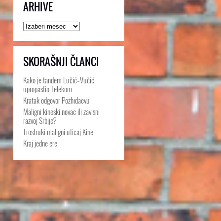
ARHIVE
Arhive
SKORAŠNJI ČLANCI
Kako je tandem Lučić–Vučić
upropastio Telekom
Kratak odgovor Pozhidaevu
Maligni kineski novac ili zavisni
razvoj Srbije?
Trostruki maligni uticaj Kine
Kraj jedne ere