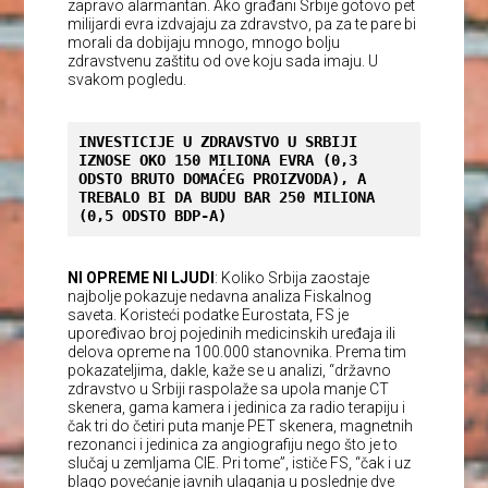
zapravo alarmantan. Ako građani Srbije gotovo pet
milijardi evra izdvajaju za zdravstvo, pa za te pare bi
morali da dobijaju mnogo, mnogo bolju
zdravstvenu zaštitu od ove koju sada imaju. U
svakom pogledu.
INVESTICIJE U ZDRAVSTVO U SRBIJI 
IZNOSE OKO 150 MILIONA EVRA (0,3 
ODSTO BRUTO DOMAĆEG PROIZVODA), A 
TREBALO BI DA BUDU BAR 250 MILIONA 
(0,5 ODSTO BDP-A)
NI OPREME NI LJUDI
: Koliko Srbija zaostaje
najbolje pokazuje nedavna analiza Fiskalnog
saveta. Koristeći podatke Eurostata, FS je
upoređivao broj pojedinih medicinskih uređaja ili
delova opreme na 100.000 stanovnika. Prema tim
pokazateljima, dakle, kaže se u analizi, “državno
zdravstvo u Srbiji raspolaže sa upola manje CT
skenera, gama kamera i jedinica za radio terapiju i
čak tri do četiri puta manje PET skenera, magnetnih
rezonanci i jedinica za angiografiju nego što je to
slučaj u zemljama CIE. Pri tome”, ističe FS, “čak i uz
blago povećanje javnih ulaganja u poslednje dve