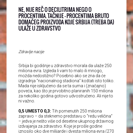
NE, NIJE REČ O DECILITRIMA NEGO O
PROCENTIMA. TAČNIJE – PROCENTIMA BRUTO
DOMAĆEG PROIZVODA KOJE SRBIJA (TREBA DA)
ULAŽE U ZDRAVSTVO
Zdravlje nacije
Srbija bi godišnje u zdravstvo morala da ulaže 250
miliona evra. Izgleda li vam to malo ili mnogo,
možda nedostižno? Posebno ako se zna da će
izgradnja “nacionalnog stadiona” koštati isto toliko.
Mada nije isključeno da se ta suma i (značajno)
poveća, kao što je prvobitno planiranih 150 miliona
za nekoliko godina gotovo udvostručeno. Ali nije to
ni važno.
0,5 UMESTO 0,3:
Tih pomenutih 250 miliona
zapravo – da steknemo predstavu o “redu veličina”
– jedva je nešto više od desetine ukupnog državnog
izdvajanja za zdravstvo. Koje je prošle godine
iznosilo oko dve milijarde i dvesta miliona evra (270