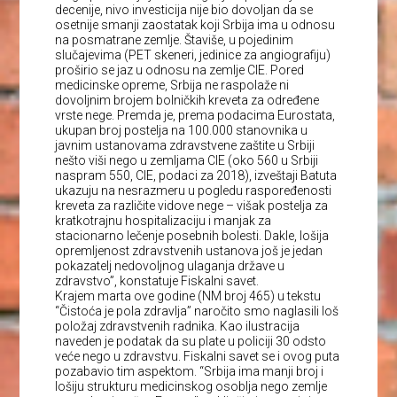
decenije, nivo investicija nije bio dovoljan da se
osetnije smanji zaostatak koji Srbija ima u odnosu
na posmatrane zemlje. Štaviše, u pojedinim
slučajevima (PET skeneri, jedinice za angiografiju)
proširio se jaz u odnosu na zemlje CIE. Pored
medicinske opreme, Srbija ne raspolaže ni
dovoljnim brojem bolničkih kreveta za određene
vrste nege. Premda je, prema podacima Eurostata,
ukupan broj postelja na 100.000 stanovnika u
javnim ustanovama zdravstvene zaštite u Srbiji
nešto viši nego u zemljama CIE (oko 560 u Srbiji
naspram 550, CIE, podaci za 2018), izveštaji Batuta
ukazuju na nesrazmeru u pogledu raspoređenosti
kreveta za različite vidove nege – višak postelja za
kratkotrajnu hospitalizaciju i manjak za
stacionarno lečenje posebnih bolesti. Dakle, lošija
opremljenost zdravstvenih ustanova još je jedan
pokazatelj nedovoljnog ulaganja države u
zdravstvo”, konstatuje Fiskalni savet.
Krajem marta ove godine (NM broj 465) u tekstu
“Čistoća je pola zdravlja” naročito smo naglasili loš
položaj zdravstvenih radnika. Kao ilustracija
naveden je podatak da su plate u policiji 30 odsto
veće nego u zdravstvu. Fiskalni savet se i ovog puta
pozabavio tim aspektom. “Srbija ima manji broj i
lošiju strukturu medicinskog osoblja nego zemlje