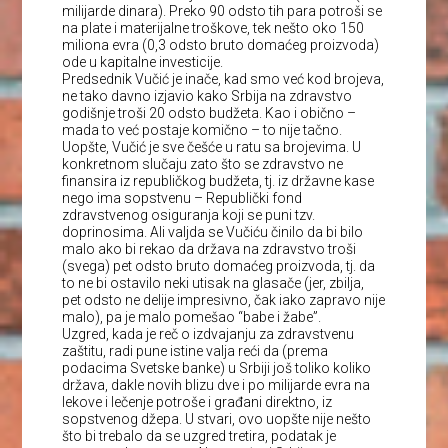
milijarde dinara). Preko 90 odsto tih para potroši se
na plate i materijalne troškove, tek nešto oko 150
miliona evra (0,3 odsto bruto domaćeg proizvoda)
ode u kapitalne investicije.
Predsednik Vučić je inače, kad smo već kod brojeva,
ne tako davno izjavio kako Srbija na zdravstvo
godišnje troši 20 odsto budžeta. Kao i obično –
mada to već postaje komično – to nije tačno.
Uopšte, Vučić je sve češće u ratu sa brojevima. U
konkretnom slučaju zato što se zdravstvo ne
finansira iz republičkog budžeta, tj. iz državne kase
nego ima sopstvenu – Republički fond
zdravstvenog osiguranja koji se puni tzv.
doprinosima. Ali valjda se Vučiću činilo da bi bilo
malo ako bi rekao da država na zdravstvo troši
(svega) pet odsto bruto domaćeg proizvoda, tj. da
to ne bi ostavilo neki utisak na glasače (jer, zbilja,
pet odsto ne delije impresivno, čak iako zapravo nije
malo), pa je malo pomešao “babe i žabe”.
Uzgred, kada je reč o izdvajanju za zdravstvenu
zaštitu, radi pune istine valja reći da (prema
podacima Svetske banke) u Srbiji još toliko koliko
država, dakle novih blizu dve i po milijarde evra na
lekove i lečenje potroše i građani direktno, iz
sopstvenog džepa. U stvari, ovo uopšte nije nešto
što bi trebalo da se uzgred tretira, podatak je