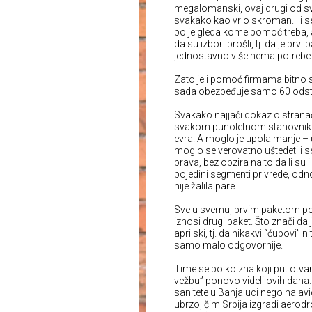
megalomanski, ovaj drugi od sv
svakako kao vrlo skroman. Ili 
bolje gleda kome pomoć treba, a
da su izbori prošli, tj. da je pr
jednostavno više nema potrebe
Zato je i pomoć firmama bitno
sada obezbeđuje samo 60 odsto,
Svakako najjači dokaz o stranač
svakom punoletnom stanovniku (
evra. A moglo je upola manje – u
moglo se verovatno uštedeti i 
prava, bez obzira na to da li su
pojedini segmenti privrede, odno
nije žalila pare.
Sve u svemu, prvim paketom pom
iznosi drugi paket. Što znači da 
aprilski, tj. da nikakvi “ćupovi” n
samo malo odgovornije.
Time se po ko zna koji put otva
vežbu” ponovo videli ovih dana. 
sanitete u Banjaluci nego na avion
ubrzo, čim Srbija izgradi aerodr