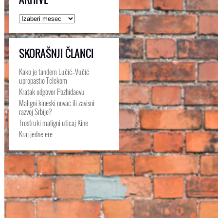
Arhive
SKORAŠNJI ČLANCI
Kako je tandem Lučić–Vučić
upropastio Telekom
Kratak odgovor Pozhidaevu
Maligni kineski novac ili zavisni
razvoj Srbije?
Trostruki maligni uticaj Kine
Kraj jedne ere