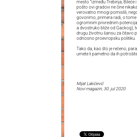
mesto “između Trebinja, Bileće i
pošto ovi gradovi ne čine nikak
verovatno mnogi pomislili, nego 
govorimo, primera radi, o tome 
ogromnim privrednim potencijalo
a dvostruko bliže od Gackog), te 
drugu životnu šansu za čitavo 
odnosno proevropsku politiku.
Tako da, kao što je rečeno, para 
umete li pametno da ih potrošit
Mijat Lakićević
Novi magazin, 30. jul 2020.