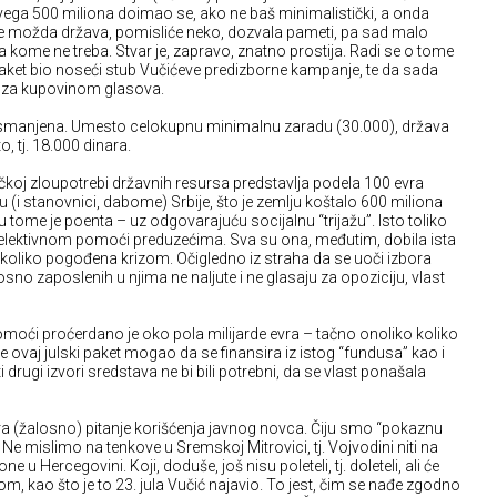
ega 500 miliona doimao se, ako ne baš minimalistički, a onda
se možda država, pomisliće neko, dozvala pameti, pa sad malo
 kome ne treba. Stvar je, zapravo, znatno prostija. Radi se o tome
vi paket bio noseći stub Vučićeve predizborne kampanje, te da sada
 za kupovinom glasova.
 smanjena. Umesto celokupnu minimalnu zaradu (30.000), država
 tj. 18.000 dinara.
koj zloupotrebi državnih resursa predstavlja podela 100 evra
i stanovnici, dabome) Srbije, što je zemlju koštalo 600 miliona
 tome je poenta – uz odgovarajuću socijalnu “trijažu”. Isto toliko
selektivnom pomoći preduzećima. Sva su ona, međutim, dobila ista
 i koliko pogođena krizom. Očigledno iz straha da se uoči izbora
sno zaposlenih u njima ne naljute i ne glasaju za opoziciju, vlast
oći proćerdano je oko pola milijarde evra – tačno onoliko koliko
je ovaj julski paket mogao da se finansira iz istog “fundusa” kao i
iti drugi izvori sredstava ne bi bili potrebni, da se vlast ponašala
ra (žalosno) pitanje korišćenja javnog novca. Čiju smo “pokaznu
Ne mislimo na tenkove u Sremskoj Mitrovici, tj. Vojvodini niti na
e u Hercegovini. Koji, doduše, još nisu poleteli, tj. doleteli, ali će
om, kao što je to 23. jula Vučić najavio. To jest, čim se nađe zgodno