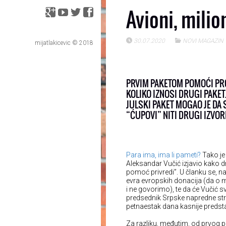
Avioni, milio
30.07.2020
NOVI MAGAZIN
mijatlakicevic © 2018
PRVIM PAKETOM POMOĆI PRO
KOLIKO IZNOSI DRUGI PAKET
JULSKI PAKET MOGAO JE DA S
“ĆUPOVI” NITI DRUGI IZVORI
Para ima, ima li pameti?
Tako je
Aleksandar Vučić izjavio kako 
pomoć privredi”. U članku se, na
evra evropskih donacija (da o mi
i ne govorimo), te da će Vučić s
predsednik Srpske napredne stran
petnaestak dana kasnije predst
Za razliku, međutim, od prvog pak