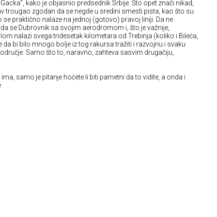
 Gacka”, kako je objasnio predsednik Srbije. Što opet znači nikad,
av trougao zgodan da se negde u sredini smesti pista, kao što su
se praktično nalaze na jednoj (gotovo) pravoj liniji. Da ne
da se Dubrovnik sa svojim aerodromom i, što je važnije,
m nalazi svega tridesetak kilometara od Trebinja (koliko i Bileća,
da bi bilo mnogo bolje iz tog rakursa tražiti i razvojnu i svaku
područje. Samo što to, naravno, zahteva sasvim drugačiju,
ima, samo je pitanje hoćete li biti pametni da to vidite, a onda i
e