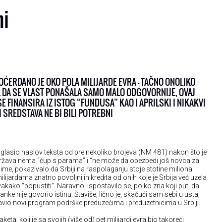
ni
ĆERDANO JE OKO POLA MILIJARDE EVRA – TAČNO ONOLIKO
. DA SE VLAST PONAŠALA SAMO MALO ODGOVORNIJE, OVAJ
E FINANSIRA IZ ISTOG “FUNDUSA” KAO I APRILSKI I NIKAKVI
 SREDSTAVA NE BI BILI POTREBNI
 glasio naslov teksta od pre nekoliko brojeva (NM 481) nakon što je
država nema “ćup s parama” i “ne može da obezbedi još novca za
ime, pokazivalo da Srbiji na raspolaganju stoje stotine miliona
lijardama znatno povoljnijih kredita od onih koje je Srbija već uzela
vakako “popustiti”. Naravno, ispostavilo se, po ko zna koji put, da
ke nije govorio istinu. Štaviše, lično je, skačući sam sebi u usta,
avio novi program podrške preduzećima i preduzetnicima u Srbiji.
eta, koji je sa svojih (više od) pet milijardi evra bio takoreći