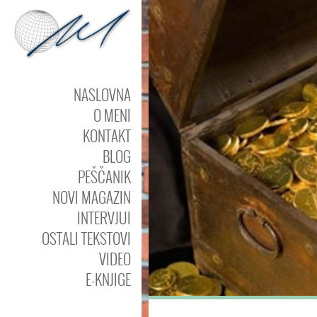
NASLOVNA
O MENI
KONTAKT
BLOG
PEŠČANIK
NOVI MAGAZIN
INTERVJUI
OSTALI TEKSTOVI
VIDEO
E-KNJIGE