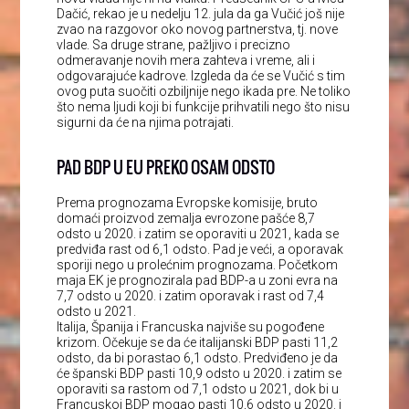
Dačić, rekao je u nedelju 12. jula da ga Vučić još nije
zvao na razgovor oko novog partnerstva, tj. nove
vlade. Sa druge strane, pažljivo i precizno
odmeravanje novih mera zahteva i vreme, ali i
odgovarajuće kadrove. Izgleda da će se Vučić s tim
ovog puta suočiti ozbiljnije nego ikada pre. Ne toliko
što nema ljudi koji bi funkcije prihvatili nego što nisu
sigurni da će na njima potrajati.
PAD BDP U EU PREKO OSAM ODSTO
Prema prognozama Evropske komisije, bruto
domaći proizvod zemalja evrozone pašće 8,7
odsto u 2020. i zatim se oporaviti u 2021, kada se
predviđa rast od 6,1 odsto. Pad je veći, a oporavak
sporiji nego u prolećnim prognozama. Početkom
maja EK je prognozirala pad BDP-a u zoni evra na
7,7 odsto u 2020. i zatim oporavak i rast od 7,4
odsto u 2021.
Italija, Španija i Francuska najviše su pogođene
krizom. Očekuje se da će italijanski BDP pasti 11,2
odsto, da bi porastao 6,1 odsto. Predviđeno je da
će španski BDP pasti 10,9 odsto u 2020. i zatim se
oporaviti sa rastom od 7,1 odsto u 2021, dok bi u
Francuskoj BDP mogao pasti 10,6 odsto u 2020. i