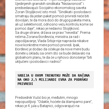
Ujedinjenih granskih sindikata “Nezavisnost” i
predsedavajući Socijalno-ekonomskog saveta
Zoran Stojiljković isto misli. “Sindikati i poslodavci
smatraju da jedan paket pomoći privredi neće biti
dovoljan, te da mora doći do drugog paketa mera,
ali uz selektivnost, odnosno veću kontrolu kome se
pomoć daje”, rekao je nedavno Stojiljković.
Sa druge strane, država se pravi “nevešta”. Prema
rečima Zorana Đorđevića, ministra za rad i
zapošljavanje, Vlada Srbije nije napravila nikakve
nove konkretne mere pomoći privredi. Ipak,
Đorđević je dodao da očekuje da nove mere budu
donete u skladu sa onim što se bude dešavalo na
globalnom planu, te da će u njihovo donošenje “biti
uključeni i poslodavci i radnici”.
SRBIJA U OVOM TRENUTKU MOŽE DA RAČUNA 
NA OKO 2,5 MILIJARDI EVRA ZA PODRŠKU 
PRIVREDI
Predsednik Vučić bio je, međutim, mnogo
nepopustljiviji. “Odakle, hoćete da štampamo pare”,
rekao je 4. jula u Batajnici, odgovarajući na