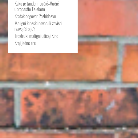
Kako je tandem Lučić–Vučić
upropastio Telekom
Kratak odgovor Pozhidaevu
Maligni kineski novac ili zavisni
razvoj Srbije?
Trostruki maligni uticaj Kine
Kraj jedne ere