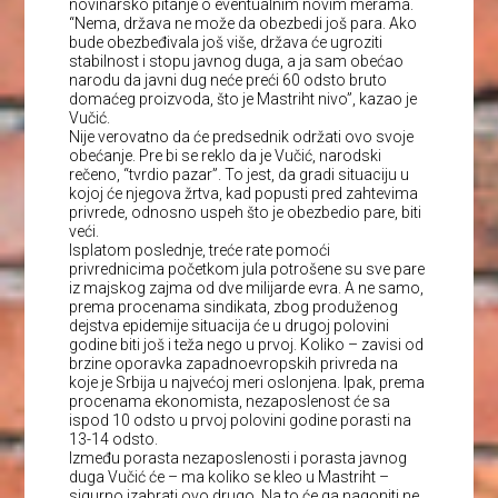
novinarsko pitanje o eventualnim novim merama.
“Nema, država ne može da obezbedi još para. Ako
bude obezbeđivala još više, država će ugroziti
stabilnost i stopu javnog duga, a ja sam obećao
narodu da javni dug neće preći 60 odsto bruto
domaćeg proizvoda, što je Mastriht nivo”, kazao je
Vučić.
Nije verovatno da će predsednik održati ovo svoje
obećanje. Pre bi se reklo da je Vučić, narodski
rečeno, “tvrdio pazar”. To jest, da gradi situaciju u
kojoj će njegova žrtva, kad popusti pred zahtevima
privrede, odnosno uspeh što je obezbedio pare, biti
veći.
Isplatom poslednje, treće rate pomoći
privrednicima početkom jula potrošene su sve pare
iz majskog zajma od dve milijarde evra. A ne samo,
prema procenama sindikata, zbog produženog
dejstva epidemije situacija će u drugoj polovini
godine biti još i teža nego u prvoj. Koliko – zavisi od
brzine oporavka zapadnoevropskih privreda na
koje je Srbija u najvećoj meri oslonjena. Ipak, prema
procenama ekonomista, nezaposlenost će sa
ispod 10 odsto u prvoj polovini godine porasti na
13-14 odsto.
Između porasta nezaposlenosti i porasta javnog
duga Vučić će – ma koliko se kleo u Mastriht –
sigurno izabrati ovo drugo. Na to će ga nagoniti ne