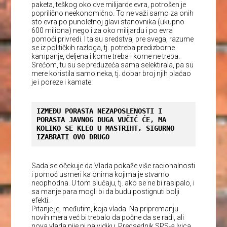
paketa, teškog oko dve milijarde evra, potrošen je
poprilično neekonomično. To ne važi samo za onih
sto evra po punoletnoj glavi stanovnika (ukupno
600 miliona) nego i za oko milijardu i po evra
pomoći privredi. I ta su sredstva, pre svega, razume
se iz političkih razloga, tj. potreba predizborne
kampanje, deljena i kome treba i kome ne treba.
Srećom, tu su se preduzeća sama selektirala, pa su
mere koristila samo neka, tj. dobar broj njih plaćao
je i poreze i kamate.
IZMEĐU PORASTA NEZAPOSLENOSTI I 
PORASTA JAVNOG DUGA VUČIĆ ĆE, MA 
KOLIKO SE KLEO U MASTRIHT, SIGURNO 
IZABRATI OVO DRUGO
Sada se očekuje da Vlada pokaže više racionalnosti
i pomoć usmeri ka onima kojima je stvarno
neophodna. U tom slučaju, tj. ako se ne bi rasipalo, i
sa manje para mogli bi da budu postignuti bolji
efekti.
Pitanje je, međutim, koja vlada. Na pripremanju
novih mera već bi trebalo da počne da se radi, ali
nova vlada nije ni na vidiku. Predsednik SPS-a Ivica