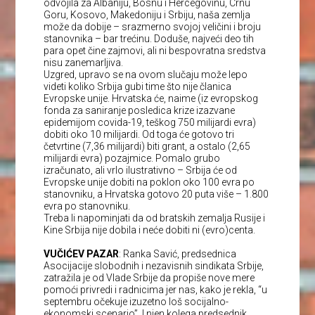
odvojila za Albaniju, Bosnu i Hercegovinu, Crnu
Goru, Kosovo, Makedoniju i Srbiju, naša zemlja
može da dobije – srazmerno svojoj veličini i broju
stanovnika – bar trećinu. Doduše, najveći deo tih
para opet čine zajmovi, ali ni bespovratna sredstva
nisu zanemarljiva.
Uzgred, upravo se na ovom slučaju može lepo
videti koliko Srbija gubi time što nije članica
Evropske unije. Hrvatska će, naime (iz evropskog
fonda za saniranje posledica krize izazvane
epidemijom covida-19, teškog 750 milijardi evra)
dobiti oko 10 milijardi. Od toga će gotovo tri
četvrtine (7,36 milijardi) biti grant, a ostalo (2,65
milijardi evra) pozajmice. Pomalo grubo
izračunato, ali vrlo ilustrativno – Srbija će od
Evropske unije dobiti na poklon oko 100 evra po
stanovniku, a Hrvatska gotovo 20 puta više – 1.800
evra po stanovniku.
Treba li napominjati da od bratskih zemalja Rusije i
Kine Srbija nije dobila i neće dobiti ni (evro)centa.
VUČIĆEV PAZAR
: Ranka Savić, predsednica
Asocijacije slobodnih i nezavisnih sindikata Srbije,
zatražila je od Vlade Srbije da propiše nove mere
pomoći privredi i radnicima jer nas, kako je rekla, “u
septembru očekuje izuzetno loš socijalno-
ekonomski scenario”. I njen kolega predsednik