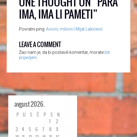
ONE THOUGHT ON “
PARA
IMA, IMA LI PAMETI
”
Povratni ping:
Avioni, milioni | Mijat Lakićević
LEAVE A COMMENT
Žao nam je, da bi postavili komentar, morate
biti
prijavljeni
.
avgust 2026.
P
U
S
Č
P
S
N
1
2
3
4
5
6
7
8
9