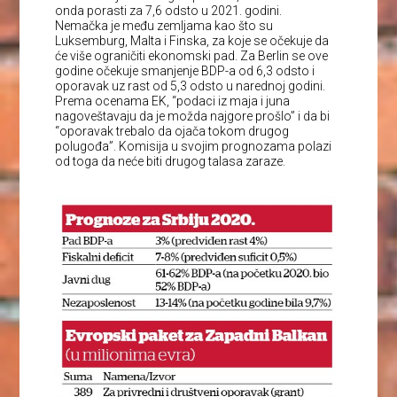
onda porasti za 7,6 odsto u 2021. godini.
Nemačka je među zemljama kao što su
Luksemburg, Malta i Finska, za koje se očekuje da
će više ograničiti ekonomski pad. Za Berlin se ove
godine očekuje smanjenje BDP-a od 6,3 odsto i
oporavak uz rast od 5,3 odsto u narednoj godini.
Prema ocenama EK, “podaci iz maja i juna
nagoveštavaju da je možda najgore prošlo” i da bi
“oporavak trebalo da ojača tokom drugog
polugođa”. Komisija u svojim prognozama polazi
od toga da neće biti drugog talasa zaraze.