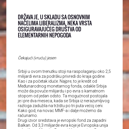
DRŽAVA JE, U SKLADU SA OSNOVNIM
NAČELIMA LIBERALIZMA, NEKA VRSTA
OSIGURAVAJUĆEG DRUŠTVA OD
ELEMENTARNIH NEPOGODA
Čekajući (vruću) jesen
Srbiji u ovom trenutku stoji na raspolaganju oko 2,5
milijardi evra za podršku privredi do kraja godine.
Kao i za početak iduće. Najpre, to je kredit od
Međunarodnog monetarnog fonda, odakle Srbija
može da povuče milijardu i po evra s kamatnom
stopom od jedan odsto. Ta mogućnost postojala
je i pre dva meseca, kada se Srbija iz nerazumljivog
razloga zadužila na tržištu po tri puta većoj ceni.
Kako god, na novac MMF-a i dalje možemo da
računamo.
Drugi izvor sredstava je evropski fond za zapadni
Balkan. Od 3,3 milijarde evra koje je Evropska unija