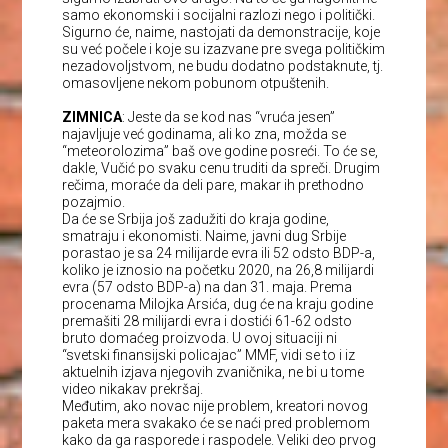
samo ekonomski i socijalni razlozi nego i politički.
Sigurno će, naime, nastojati da demonstracije, koje
su već počele i koje su izazvane pre svega političkim
nezadovoljstvom, ne budu dodatno podstaknute, tj.
omasovljene nekom pobunom otpuštenih.
ZIMNICA
: Jeste da se kod nas “vruća jesen”
najavljuje već godinama, ali ko zna, možda se
“meteorolozima” baš ove godine posreći. To će se,
dakle, Vučić po svaku cenu truditi da spreči. Drugim
rečima, moraće da deli pare, makar ih prethodno
pozajmio.
Da će se Srbija još zadužiti do kraja godine,
smatraju i ekonomisti. Naime, javni dug Srbije
porastao je sa 24 milijarde evra ili 52 odsto BDP-a,
koliko je iznosio na početku 2020, na 26,8 milijardi
evra (57 odsto BDP-a) na dan 31. maja. Prema
procenama Milojka Arsića, dug će na kraju godine
premašiti 28 milijardi evra i dostići 61-62 odsto
bruto domaćeg proizvoda. U ovoj situaciji ni
“svetski finansijski policajac” MMF, vidi se to i iz
aktuelnih izjava njegovih zvaničnika, ne bi u tome
video nikakav prekršaj.
Međutim, ako novac nije problem, kreatori novog
paketa mera svakako će se naći pred problemom
kako da ga rasporede i raspodele. Veliki deo prvog