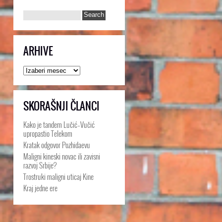
ARHIVE
Arhive
SKORAŠNJI ČLANCI
Kako je tandem Lučić–Vučić
upropastio Telekom
Kratak odgovor Pozhidaevu
Maligni kineski novac ili zavisni
razvoj Srbije?
Trostruki maligni uticaj Kine
Kraj jedne ere