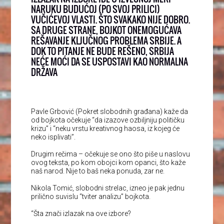
NARUKU BUDUĆOJ (PO SVOJ PRILICI)
VUČIĆEVOJ VLASTI. ŠTO SVAKAKO NIJE DOBRO.
SA DRUGE STRANE, BOJKOT ONEMOGUĆAVA
REŠAVANJE KLJUČNOG PROBLEMA SRBIJE. A
DOK TO PITANJE NE BUDE REŠENO, SRBIJA
NEĆE MOĆI DA SE USPOSTAVI KAO NORMALNA
DRŽAVA
Pavle Grbović (Pokret slobodnih građana) kaže da
od bojkota očekuje “da izazove ozbiljniju političku
krizu” i “neku vrstu kreativnog haosa, iz kojeg će
neko isplivati”.
Drugim rečima – očekuje se ono što piše u naslovu
ovog teksta, po kom obojci kom opanci, što kaže
naš narod. Nije to baš neka ponuda, zar ne.
Nikola Tomić, slobodni strelac, izneo je pak jednu
prilično suvislu “tviter analizu” bojkota.
“Šta znači izlazak na ove izbore?