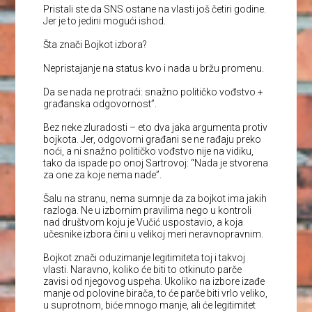
Pristali ste da SNS ostane na vlasti još četiri godine.
Jer je to jedini mogući ishod.
Šta znači Bojkot izbora?
Nepristajanje na status kvo i nada u bržu promenu.
Da se nada ne protraći: snažno političko vođstvo +
građanska odgovornost”.
Bez neke zluradosti – eto dva jaka argumenta protiv
bojkota. Jer, odgovorni građani se ne rađaju preko
noći, a ni snažno političko vođstvo nije na vidiku,
tako da ispade po onoj Sartrovoj: “Nada je stvorena
za one za koje nema nade”.
Šalu na stranu, nema sumnje da za bojkot ima jakih
razloga. Ne u izbornim pravilima nego u kontroli
nad društvom koju je Vučić uspostavio, a koja
učesnike izbora čini u velikoj meri neravnopravnim.
Bojkot znači oduzimanje legitimiteta toj i takvoj
vlasti. Naravno, koliko će biti to otkinuto parče
zavisi od njegovog uspeha. Ukoliko na izbore izađe
manje od polovine birača, to će parče biti vrlo veliko,
u suprotnom, biće mnogo manje, ali će legitimitet