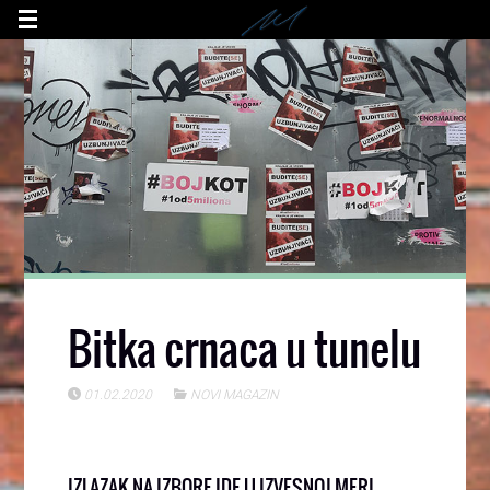
Bitka crnaca u tunelu
01.02.2020
NOVI MAGAZIN
IZLAZAK NA IZBORE IDE U IZVESNOJ MERI