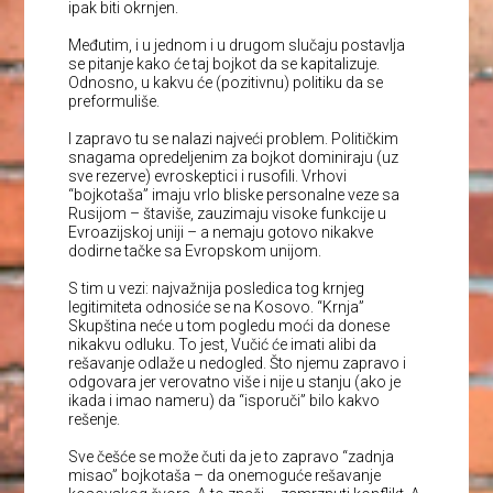
ipak biti okrnjen.
Međutim, i u jednom i u drugom slučaju postavlja
se pitanje kako će taj bojkot da se kapitalizuje.
Odnosno, u kakvu će (pozitivnu) politiku da se
preformuliše.
I zapravo tu se nalazi najveći problem. Političkim
snagama opredeljenim za bojkot dominiraju (uz
sve rezerve) evroskeptici i rusofili. Vrhovi
“bojkotaša” imaju vrlo bliske personalne veze sa
Rusijom – štaviše, zauzimaju visoke funkcije u
Evroazijskoj uniji – a nemaju gotovo nikakve
dodirne tačke sa Evropskom unijom.
S tim u vezi: najvažnija posledica tog krnjeg
legitimiteta odnosiće se na Kosovo. “Krnja”
Skupština neće u tom pogledu moći da donese
nikakvu odluku. To jest, Vučić će imati alibi da
rešavanje odlaže u nedogled. Što njemu zapravo i
odgovara jer verovatno više i nije u stanju (ako je
ikada i imao nameru) da “isporuči” bilo kakvo
rešenje.
Sve češće se može čuti da je to zapravo “zadnja
misao” bojkotaša – da onemoguće rešavanje