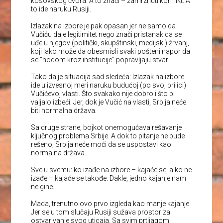
kosovskog čvora. A to znači – zamrznuti konflikt. A
to ide naruku Rusiji.
Izlazak na izbore je pak opasan jer ne samo da
Vučiću daje legitimitet nego znači pristanak da se
uđe u njegov (politički, skupštinski, medijski) žrvanj,
koji lako može da obesmisli svaki pošteni napor da
se “hodom kroz institucije” popravljaju stvari.
Tako da je situacija sad sledeća: Izlazak na izbore
ide u izvesnoj meri naruku budućoj (po svoj prilici)
Vučićevoj vlasti. Što svakako nije dobro i što bi
valjalo izbeći. Jer, dok je Vučić na vlasti, Srbija neće
biti normalna država.
Sa druge strane, bojkot onemogućava rešavanje
ključnog problema Srbije. A dok to pitanje ne bude
rešeno, Srbija neće moći da se uspostavi kao
normalna država.
Sve u svemu: ko izađe na izbore – kajaće se, a ko ne
izađe – kajaće se takođe. Dakle, jedno kajanje nam
ne gine.
Mada, trenutno ovo prvo izgleda kao manje kajanje.
Jer se u tom slučaju Rusiji sužava prostor za
ostvarivanje svog uticaja. Sa svim prtljagom,