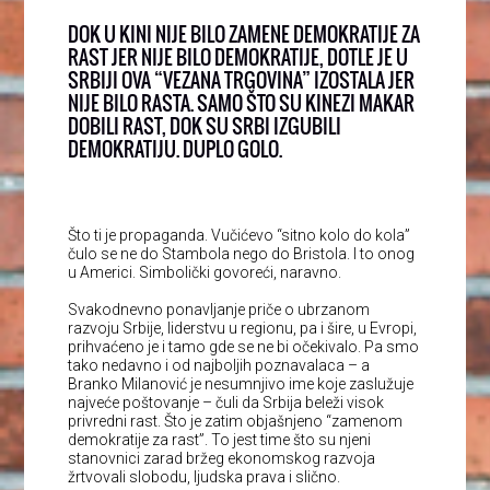
DOK U KINI NIJE BILO ZAMENE DEMOKRATIJE ZA
RAST JER NIJE BILO DEMOKRATIJE, DOTLE JE U
SRBIJI OVA “VEZANA TRGOVINA” IZOSTALA JER
NIJE BILO RASTA. SAMO ŠTO SU KINEZI MAKAR
DOBILI RAST, DOK SU SRBI IZGUBILI
DEMOKRATIJU. DUPLO GOLO.
Što ti je propaganda. Vučićevo “sitno kolo do kola”
čulo se ne do Stambola nego do Bristola. I to onog
u Americi. Simbolički govoreći, naravno.
Svakodnevno ponavljanje priče o ubrzanom
razvoju Srbije, liderstvu u regionu, pa i šire, u Evropi,
prihvaćeno je i tamo gde se ne bi očekivalo. Pa smo
tako nedavno i od najboljih poznavalaca – a
Branko Milanović je nesumnjivo ime koje zaslužuje
najveće poštovanje – čuli da Srbija beleži visok
privredni rast. Što je zatim objašnjeno “zamenom
demokratije za rast”. To jest time što su njeni
stanovnici zarad bržeg ekonomskog razvoja
žrtvovali slobodu, ljudska prava i slično.