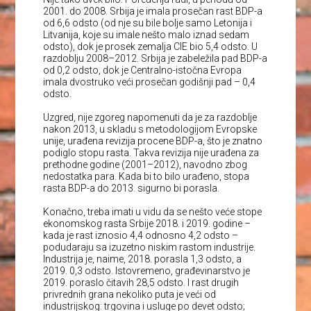
2001. do 2008. Srbija je imala prosečan rast BDP-a
od 6,6 odsto (od nje su bile bolje samo Letonija i
Litvanija, koje su imale nešto malo iznad sedam
odsto), dok je prosek zemalja CIE bio 5,4 odsto. U
razdoblju 2008–2012. Srbija je zabeležila pad BDP-a
od 0,2 odsto, dok je Centralno-istočna Evropa
imala dvostruko veći prosečan godišnji pad – 0,4
odsto.
Uzgred, nije zgoreg napomenuti da je za razdoblje
nakon 2013, u skladu s metodologijom Evropske
unije, urađena revizija procene BDP-a, što je znatno
podiglo stopu rasta. Takva revizija nije urađena za
prethodne godine (2001–2012), navodno zbog
nedostatka para. Kada bi to bilo urađeno, stopa
rasta BDP-a do 2013. sigurno bi porasla.
Konačno, treba imati u vidu da se nešto veće stope
ekonomskog rasta Srbije 2018. i 2019. godine –
kada je rast iznosio 4,4 odnosno 4,2 odsto –
podudaraju sa izuzetno niskim rastom industrije.
Industrija je, naime, 2018. porasla 1,3 odsto, a
2019. 0,3 odsto. Istovremeno, građevinarstvo je
2019. poraslo čitavih 28,5 odsto. I rast drugih
privrednih grana nekoliko puta je veći od
industrijskog: trgovina i usluge po devet odsto;