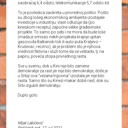
saobraćaj 6,4 odsto; telekomunikacije 5,7 odsto itd.
To je posledica zaokreta u privrednoj politici. Pošto
su zbog lošeg ekonomskog ambijenta izostajale
investicije u industriju, vlast odlučuje da (po
kineskom receptu) započne velike građevinske
projekte. To samo po sebi i ne mora da bude loše
(mada je smisao nekih projekata krajnje upitan:
gasovoda Balkanski tok ili auto-puta Kraljevo –
Kruševac, recimo), ali je problem što je njihova
vrednost fiktivna i služi tome da se veštački, tj. na
papiru, poveća stopa privrednog rasta.
Sve u svemu, dok u Kini nije bilo zamene
demokratije za rast jer nije bilo demokratije, dotle je
u Srbiji ova “vezana trgovina” izostala jer nije bilo
rasta. Samo što su Kinezi makar dobili rast, dok su
Srbi izgubili demokratiju.
Duplo golo.
Mijat Lakićević
Peščanik.net, 12. jul 2021.