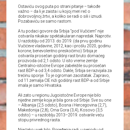
Ostaviću ovog puta po strani pitanje – takođe
važno – da li je zaista i u kojoj meri reč o
dobrovoljnoj žrtvi, a koliko se radi o sili i iznudi.
Pozabaviću se samo rastom.
A tu podaci govore da Srbija “pod Vučićem” nije
ostvarila nikakav spektakularan napredak. Naprotiv.
U razdoblju od 2013. do 2019. (da prvu godinu
Vučićeve vladavine, 2012, kao i prošlu 2020, godinu
korone, benevolentno preskočimo) Srbija je
ostvarila prosečan godišnji rast bruto domaćeg
proizvoda od 2,1 odsto. U isto vreme zemlje
Centralno-istočne Evrope zabeležile su prosečan
rast BDP-a od 3,4 odsto. Dakle, Srbija se razvijala za
trećinu sporije. To je ogroman zaostatak. Zapravo,
od 11 zemalja CIE niži godišnji rast BDP-a od Srbije
imala je samo Hrvatska.
Ali zato u regionu Jugoistočne Evrope nije bilo
nijedne zemlje koja je bila gora od Srbije. Sve su one
– Albanija (2,5 odsto), Bosna i Hercegovina (2,7),
Makedonija (2,8), Crna Gora (3,4), Kosovo (3,5
odsto) – u razdoblju 2013–2019. ostvarile veću
stopu privrednog rasta.
Nije tako uvek bilo. Poređenja radi, u periodu od