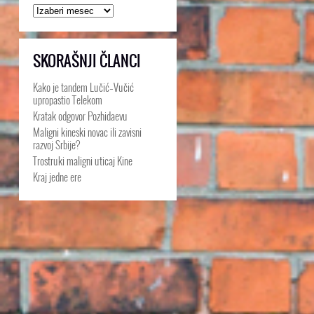
Arhive
SKORAŠNJI ČLANCI
Kako je tandem Lučić–Vučić
upropastio Telekom
Kratak odgovor Pozhidaevu
Maligni kineski novac ili zavisni
razvoj Srbije?
Trostruki maligni uticaj Kine
Kraj jedne ere