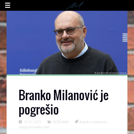
Branko Milanović je
pogrešio
12.07.2021
PEŠČANIK
branko milanovic
,
srbija privredni rast