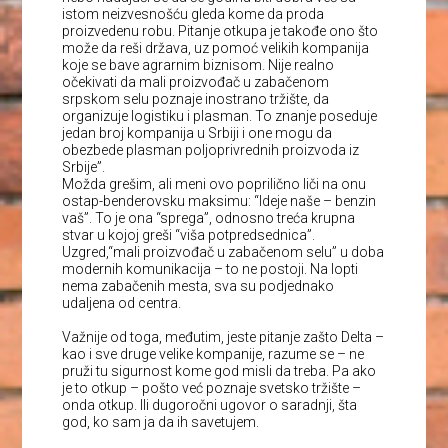
istom neizvesnošću gleda kome da proda
proizvedenu robu. Pitanje otkupa je takođe ono što
može da reši država, uz pomoć velikih kompanija
koje se bave agrarnim biznisom. Nije realno
očekivati da mali proizvođač u zabačenom
srpskom selu poznaje inostrano tržište, da
organizuje logistiku i plasman. To znanje poseduje
jedan broj kompanija u Srbiji i one mogu da
obezbede plasman poljoprivrednih proizvoda iz
Srbije”.
Možda grešim, ali meni ovo poprilično liči na onu
ostap-benderovsku maksimu: “Ideje naše – benzin
vaš”. To je ona “sprega”, odnosno treća krupna
stvar u kojoj greši “viša potpredsednica”.
Uzgred,“mali proizvođač u zabačenom selu” u doba
modernih komunikacija – to ne postoji. Na lopti
nema zabačenih mesta, sva su podjednako
udaljena od centra.
Važnije od toga, međutim, jeste pitanje zašto Delta –
kao i sve druge velike kompanije, razume se – ne
pruži tu sigurnost kome god misli da treba. Pa ako
je to otkup – pošto već poznaje svetsko tržište –
onda otkup. Ili dugoročni ugovor o saradnji, šta
god, ko sam ja da ih savetujem.