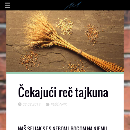
Čekajući reč tajkuna
02.08.2019
PEŠČANIK
NAŠ SELJAK SE S NEBOM I BOGOM NA NJEMU