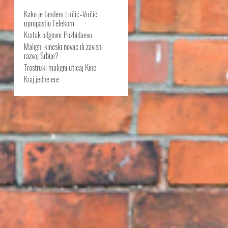
Kako je tandem Lučić–Vučić
upropastio Telekom
Kratak odgovor Pozhidaevu
Maligni kineski novac ili zavisni
razvoj Srbije?
Trostruki maligni uticaj Kine
Kraj jedne ere