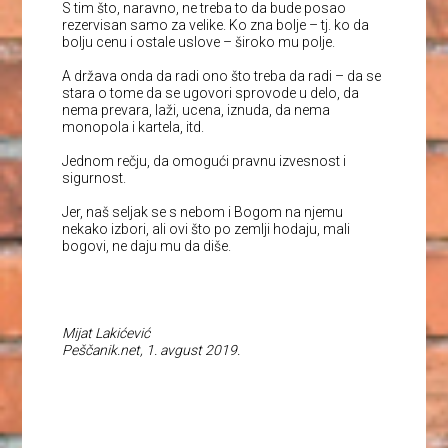
S tim što, naravno, ne treba to da bude posao
rezervisan samo za velike. Ko zna bolje – tj. ko da
bolju cenu i ostale uslove – široko mu polje.
A država onda da radi ono što treba da radi – da se
stara o tome da se ugovori sprovode u delo, da
nema prevara, laži, ucena, iznuda, da nema
monopola i kartela, itd.
Jednom rečju, da omogući pravnu izvesnost i
sigurnost.
Jer, naš seljak se s nebom i Bogom na njemu
nekako izbori, ali ovi što po zemlji hodaju, mali
bogovi, ne daju mu da diše.
Mijat Lakićević
Peščanik.net, 1. avgust 2019.