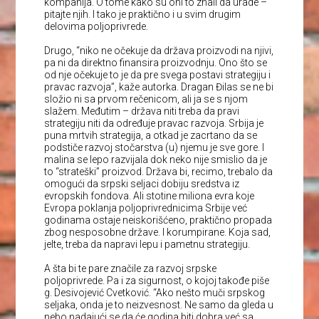
kompanija. O tome kako su oni to znali da urade –
pitajte njih. I tako je praktično i u svim drugim
delovima poljoprivrede.
Drugo, “niko ne očekuje da država proizvodi na njivi,
pa ni da direktno finansira proizvodnju. Ono što se
od nje očekuje to je da pre svega postavi strategiju i
pravac razvoja”, kaže autorka. Dragan Đilas se ne bi
složio ni sa prvom rečenicom, ali ja se s njom
slažem. Međutim – država niti treba da pravi
strategiju niti da određuje pravac razvoja. Srbija je
puna mrtvih strategija, a otkad je zacrtano da se
podstiče razvoj stočarstva (u) njemu je sve gore. I
malina se lepo razvijala dok neko nije smislio da je
to “strateški” proizvod. Država bi, recimo, trebalo da
omogući da srpski seljaci dobiju sredstva iz
evropskih fondova. Ali stotine miliona evra koje
Evropa poklanja poljoprivrednicima Srbije već
godinama ostaje neiskorišćeno, praktično propada
zbog nesposobne države. I korumpirane. Koja sad,
jelte, treba da napravi lepu i pametnu strategiju.
A šta bi te pare značile za razvoj srpske
poljoprivrede. Pa i za sigurnost, o kojoj takođe piše
g. Desivojević Cvetković. “Ako nešto muči srpskog
seljaka, onda je to neizvesnost. Ne samo da gleda u
nebo nadajući se da će godina biti dobra već sa