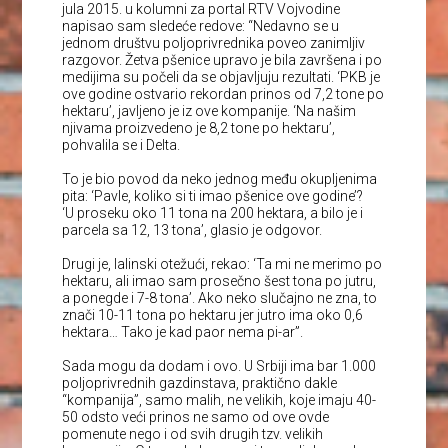
jula 2015. u kolumni za portal RTV Vojvodine
napisao sam sledeće redove: “Nedavno se u
jednom društvu poljoprivrednika poveo zanimljiv
razgovor. Žetva pšenice upravo je bila završena i po
medijima su počeli da se objavljuju rezultati. ‘PKB je
ove godine ostvario rekordan prinos od 7,2 tone po
hektaru’, javljeno je iz ove kompanije. ‘Na našim
njivama proizvedeno je 8,2 tone po hektaru’,
pohvalila se i Delta.
To je bio povod da neko jednog među okupljenima
pita: ‘Pavle, koliko si ti imao pšenice ove godine’?
‘U proseku oko 11 tona na 200 hektara, a bilo je i
parcela sa 12, 13 tona’, glasio je odgovor.
Drugi je, lalinski otežući, rekao: ‘Ta mi ne merimo po
hektaru, ali imao sam prosečno šest tona po jutru,
a ponegde i 7-8 tona’. Ako neko slučajno ne zna, to
znači 10-11 tona po hektaru jer jutro ima oko 0,6
hektara… Tako je kad paor nema pi-ar”.
Sada mogu da dodam i ovo. U Srbiji ima bar 1.000
poljoprivrednih gazdinstava, praktično dakle
“kompanija”, samo malih, ne velikih, koje imaju 40-
50 odsto veći prinos ne samo od ove ovde
pomenute nego i od svih drugih tzv. velikih