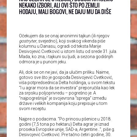
NEKAKO IZBORI, ALI OVI ŠTO PO ZEMLJI
HODAJU, MALI BOGOVI, NE DAJU MU DA DIŠE
Očekujem da se onaj anonimni tajkun (ili njegov
gostryter
, svejedno), koji svakog vikenda piše
kolumnu u Danasu, ogradi od teksta Marije
Desivojević Cvetković u istom listu od srede 31. jula.
Mada, ko zna, i tajkuni su ljudi, a sezona godišnjih
odmora je u punom jeku.
Ali, dok se on ne javi, da ja ulučim priliku. Naime,
gotovo sve što je gospođa Desivojević Cvetković,
viša potpredsednica Delta holdinga, u svom tekstu
“I u agrar mora da se investira” preporučila kao lek
za srpsku poljoprivredu – pogrešno je. A
“najpogrešnija” je svojevrsna “sprega” između
države i velikih kompanija koju prepisuje u tom
svom receptu.
Najpre o podacima. “Po prinosu pšenice u 2018.
godini (7,5 tona po hektaru) Delta agrar je iznad
proseka Evropske unije, SAD-a, Argentine…”, piše g.
Desivojević Cvetković. Pre tačno četiri godine, 30.