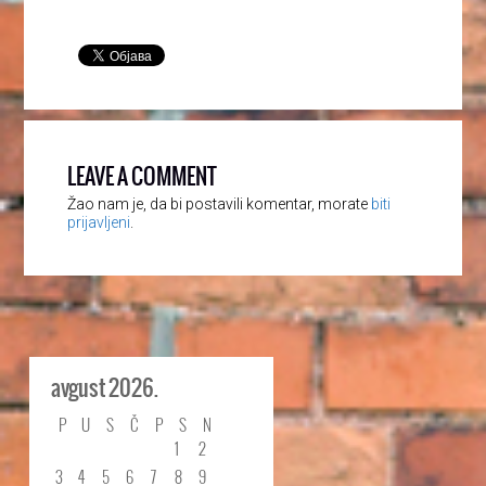
LEAVE A COMMENT
Žao nam je, da bi postavili komentar, morate
biti
prijavljeni
.
avgust 2026.
P
U
S
Č
P
S
N
1
2
3
4
5
6
7
8
9