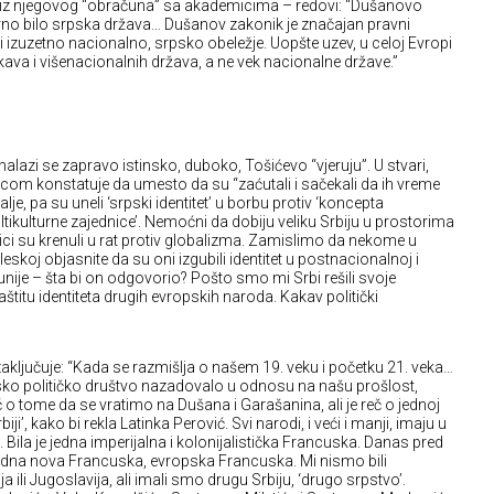
t iz njegovog “obračuna” sa akademicima – redovi: “Dušanovo
arno bilo srpska država… Dušanov zakonik je značajan pravni
i izuzetno nacionalno, srpsko obeležje. Uopšte uzev, u celoj Evropi
rkava i višenacionalnih država, a ne vek nacionalne države.”
 nalazi se zapravo istinsko, duboko, Tošićevo “vjeruju”. U stvari,
com konstatuje da umesto da su “zaćutali i sačekali da ih vreme
lje, pa su uneli ‘srpski identitet’ u borbu protiv ‘koncepta
tikulturne zajednice’. Nemoćni da dobiju veliku Srbiju u prostorima
ci su krenuli u rat protiv globalizma. Zamislimo da nekome u
Engleskoj objasnite da su oni izgubili identitet u postnacionalnoj i
unije – šta bi on odgovorio? Pošto smo mi Srbi rešili svoje
titu identiteta drugih evropskih naroda. Kakav politički
zaključuje: “Kada se razmišlja o našem 19. veku i početku 21. veka…
psko političko društvo nazadovalo u odnosu na našu prošlost,
eč o tome da se vratimo na Dušana i Garašanina, ali je reč o jednoj
biji’, kako bi rekla Latinka Perović. Svi narodi, i veći i manji, imaju u
ta. Bila je jedna imperijalna i kolonijalistička Francuska. Danas pred
edna nova Francuska, evropska Francuska. Mi nismo bili
ija ili Jugoslavija, ali imali smo drugu Srbiju, ‘drugo srpstvo’.