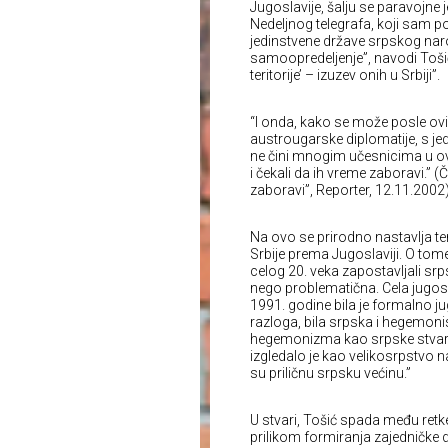
Jugoslavije, šalju se paravojne j
Nedeljnog telegrafa, koji sam po
jedinstvene države srpskog nar
samoopredeljenje”, navodi Tošić.
teritorije’ – izuzev onih u Srbiji”.
“I onda, kako se može posle ovih 
austrougarske diplomatije, s jed
ne čini mnogim učesnicima u ovoj
i čekali da ih vreme zaboravi.” (
zaboravi”, Reporter, 12.11.2002
Na ovo se prirodno nastavlja t
Srbije prema Jugoslaviji. O tom
celog 20. veka zapostavljali srp
nego problematična. Cela jugos
1991. godine bila je formalno jug
razloga, bila srpska i hegemoni
hegemonizma kao srpske stvarnos
izgledalo je kao velikosrpstvo n
su priličnu srpsku većinu.”
U stvari, Tošić spada među retke 
prilikom formiranja zajedničke 