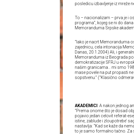
posledicu izbavljenje iz mreže 
To – nacionalizam – prva je i 
programa”, kojeg se ni do dana da
Memoranduma Srpske akademije
“Iako je nacrt Memoranduma o
zajednicu, cela intonacija Memor
Danas, 20.1.2004) Ali, i general
Memoranduma iz Beograda pokazu
demokratizacije SFRJ u evropsk
našim granicama… mi smo 1987. i
mase povele na put propasti ne
sopstvenu.” (“Klasično odmerava
AKADEMICI
: A nakon jednog a
“Prema onome što je dosad obja
pojavio jedan celovit referat-ese
istine, zablude i zloupotrebe’ sa
nastavlja: “Kad se kaže da nema
to je samo formalno tačno. Za s