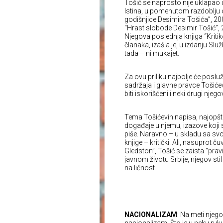
Tošić se naprosto nije uklapao u 
Istina, u pomenutom razdoblju o
godišnjice Desimira Tošića”, 20
“Hrast slobode Desimir Tošić”, 
Njegova poslednja knjiga “Kritik
članaka, izašla je, u izdanju S
tada – ni mukajet.
Za ovu priliku najbolje će posl
sadržaja i glavne pravce Tošićev
biti iskorišćeni i neki drugi njegov
Tema Tošićevih napisa, najopšt
događaje u njemu, izazove koji 
piše. Naravno – u skladu sa sv
knjige – kritički. Ali, nasuprot 
Gledston”, Tošić se zaista “pra
javnom životu Srbije, njegov stil 
na ličnost.
NACIONALIZAM
: Na meti njego