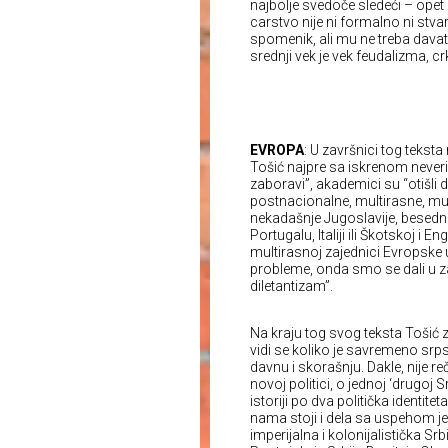
najbolje svedoče sledeći – ope
carstvo nije ni formalno ni stv
spomenik, ali mu ne treba davat
srednji vek je vek feudalizma, c
EVROPA
: U završnici tog teksta
Tošić najpre sa iskrenom neveri
zaboravi”, akademici su “otišli da
postnacionalne, multirasne, mul
nekadašnje Jugoslavije, besedni
Portugalu, Italiji ili Škotskoj i 
multirasnoj zajednici Evropske 
probleme, onda smo se dali u zaš
diletantizam”.
Na kraju tog svog teksta Tošić 
vidi se koliko je savremeno sr
davnu i skorašnju. Dakle, nije r
novoj politici, o jednoj ‘drugoj Sr
istoriji po dva politička identite
nama stoji i dela sa uspehom j
imperijalna i kolonijalistička Srb