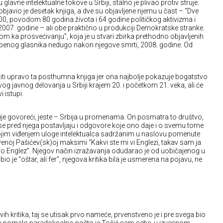
glavne intelektualne tokove u Srbiji, stalno je plivao protiv struje.
bjavio je desetak knjiga, a dve su objavljene njemu u čast – “Dve
00, povodom 80 godina života i 64 godine političkog aktivizma i
2007. godine – ali obe praktično u produkciji Demokratske stranke.
om ka prosvećivanju”, koja je u stvari zbirka prethodno objavljenih
lužbenog glasnika nedugo nakon njegove smrti, 2008. godine. Od
užiti upravo ta posthumna knjiga jer ona najbolje pokazuje bogatstvo
og javnog delovanja u Srbiji krajem 20. i početkom 21. veka, ali će
i istupi.
ije govoreći, jeste – Srbija u promenama. On posmatra to društvo,
se pred njega postavljaju i odgovore koje ono daje i o svemu tome
ojim viđenjem uloge intelektualca sadržanim u naslovu pomenute
čuvenoj Pašićev(sk)oj maksimi “Kakvi ste mi vi Englezi, takav sam ja
vio Englez”. Njegov način izražavanja odudarao je od uobičajenog u
bio je “oštar, ali fer”, njegova kritika bila je usmerena na pojavu, ne
vih kritika, taj se utisak prvo nameće, prvenstveno je i pre svega bio