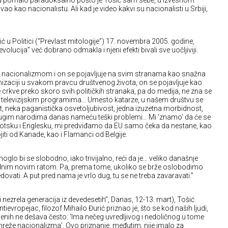
ku pomalo paradoksalno pošto je Tošić sam sebe, u izvesnom
vao kao nacionalistu. Ali kad je video kakvi su nacionalisti u Srbiji,
ić u Politici (“Prevlast mitologije”) 17. novembra 2005. godine,
lucija” već dobrano odmakla i njeni efekti bivali sve uočljiviji.
a nacionalizmom i on se pojavljuje na svim stranama kao snažna
izaciji u svakom pravcu društvenog života, on se pojavljuje kao
crkve preko skoro svih političkih stranaka, pa do medija, ne zna se
 na televizijskim programima… Umesto katarze, u našem društvu se
st, neka paganistička osvetoljubivost, jedna izuzetna morbidnost,
drugim narodima danas nameću teški problemi… Mi ‘znamo’ da će se
kotsku i Englesku, mi predviđamo da EU samo čeka da nestane, kao
iti od Kanade, kao i Flamanci od Belgije.
lo bi se slobodno, iako trivijalno, reći da je… veliko današnje
 jednim novim ratom. Pa, prema tome, ukoliko se brže oslobodimo
dovati. A put pred nama je vrlo dug, tu se ne treba zavaravati.”
čki nezrela generacija iz devedesetih”, Danas, 12-13. mart), Tošić
ntievropejac, filozof Mihailo Đurić priznao je, što se kod naših ljudi,
venih ne dešava često: ‘Ima nečeg uvredljivog i nedoličnog u tome
reže nacionalizma’. Ovo priznanje, međutim, nije imalo za