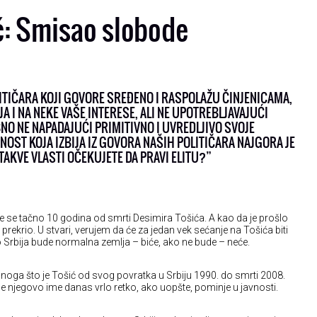
ć: Smisao slobode
LITIČARA KOJI GOVORE SREĐENO I RASPOLAŽU ČINJENICAMA,
A I NA NEKE VAŠE INTERESE, ALI NE UPOTREBLJAVAJUĆI
NO NE NAPADAJUĆI PRIMITIVNO I UVREDLJIVO SVOJE
NOST KOJA IZBIJA IZ GOVORA NAŠIH POLITIČARA NAJGORA JE
TAKVE VLASTI OČEKUJETE DA PRAVI ELITU?”
će se tačno 10 godina od smrti Desimira Tošića. A kao da je prošlo
prekrio. U stvari, verujem da će za jedan vek sećanje na Tošića biti
ko Srbija bude normalna zemlja – biće, ako ne bude – neće.
noga što je Tošić od svog povratka u Srbiju 1990. do smrti 2008.
se njegovo ime danas vrlo retko, ako uopšte, pominje u javnosti.