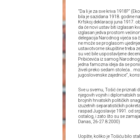
“Da li je za sve kriva 1918?” (
bila je sazidana 1918. godine na
Krfskoj deklaraciji juna 1917. o
da će novi ustav biti izglasan k
izglasan jedva prostom većinom
delegacija Narodnog vijeća sa če
ne može se proglasom ujedinjenj
ustavotvorne skupštine treba zem
su već bile uspostavljene dece
Pribićevića iz samog Narodnog vi
jedna famozna ideja da se poniš
živeli preko sedam stoleća… mona
jugoslovenske zajednice”, konst
Sve u svemu, Tošić će priznati 
njegovih vojnih i diplomatskih 
brojnih hrvatskih političkih snag
izuzetnih separatističkih pokret
raspad Jugoslavije 1991. od sr
ostalog, i zato što su se zamajava
Danas, 26-27.8.2000)
Uopšte, koliko je Tošiću bilo stal