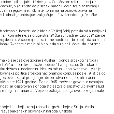
edinice u cilju pljačke i čišćenja. U Ćosićevom referatu-eseju iz
menuo, piše izričito da je srpski narod u celini težio zasnivanju
oda na njegovim etničkim teritorijama na osnovu prava na
 I odmah, kontrirajući, zaključuje da “ovde nedostaju ‘etničke
priznanja, besediti da je ideja o Velikoj Srbiji potekla od austrijske i
ne, i Kominterne, sa druge strane? Šta su tu istine i zablude? Zar se
 debati u Akademiji nauka i umetnosti da bi bilo bolje da su ćutali
Članak “Akademicima bi bilo bolje da su ćutali i čekali da ih vreme
)
ema koja je baš ove godine aktuelna – odnos srpskog naroda i
e Tošić u istom tekstu kaže sledeće: “Tvrdnja da su Srbi skoro
sku državnu i nacionalnu ideju za račun jugoslovenstva – više je
lovenska politika srpskog nacionalnog korpusa posle 1918. pa do
oslovenska, ali je najboljim delom stvarnosti, iz ovih ili onih
stička pre 1941. godine… Posle 1945. može se govoriti o nestajanju
ti, ali dejstvovanje onoga što se zvalo ‘srpstvo’ u glavama ljudi
a mnogim stranama… Vojska i policija, i partija sve do kraja, imale
pojedince koji ukazuju na velike greške koje je Srbija učinila
države balkanskih slovenskih naroda. U tekstu