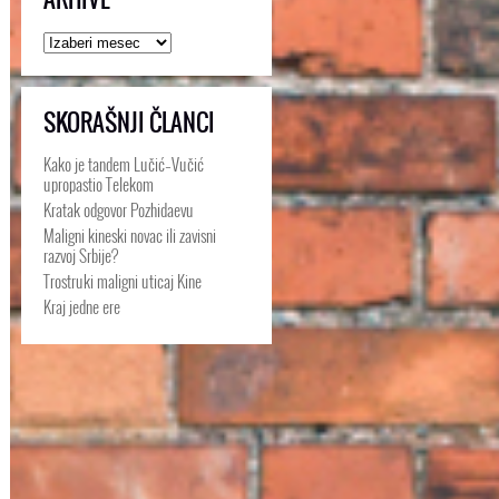
Arhive
SKORAŠNJI ČLANCI
Kako je tandem Lučić–Vučić
upropastio Telekom
Kratak odgovor Pozhidaevu
Maligni kineski novac ili zavisni
razvoj Srbije?
Trostruki maligni uticaj Kine
Kraj jedne ere