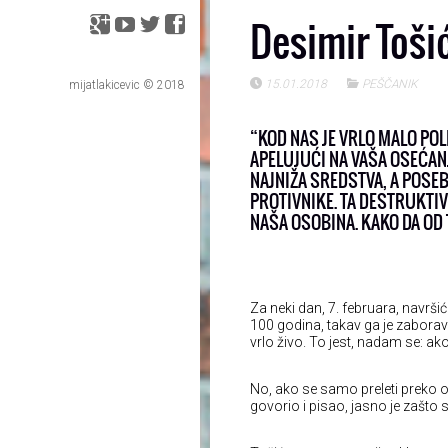
Desimir Toši
15.01.2018
PEŠČANIK
mijatlakicevic © 2018
“KOD NAS JE VRLO MALO PO
APELUJUĆI NA VAŠA OSEĆANJ
NAJNIŽA SREDSTVA, A POSEB
PROTIVNIKE. TA DESTRUKTIV
NAŠA OSOBINA. KAKO DA OD 
Za neki dan, 7. februara, navrši
100 godina, takav ga je zaborav 
vrlo živo. To jest, nadam se: a
No, ako se samo preleti preko o
govorio i pisao, jasno je zašto 