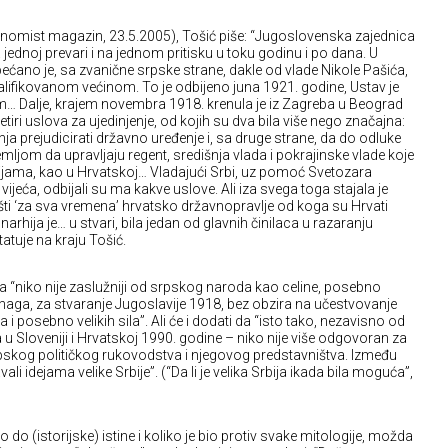
Ekonomist magazin, 23.5.2005), Tošić piše: “Jugoslovenska zajednica
 jednoj prevari i na jednom pritisku u toku godinu i po dana. U
bećano je, sa zvanične srpske strane, dakle od vlade Nikole Pašića,
valifikovanom većinom. To je odbijeno juna 1921. godine, Ustav je
… Dalje, krajem novembra 1918. krenula je iz Zagreba u Beograd
tiri uslova za ujedinjenje, od kojih su dva bila više nego značajna:
a prejudicirati državno uređenje i, sa druge strane, da do odluke
ljom da upravljaju regent, središnja vlada i pokrajinske vlade koje
nijama, kao u Hrvatskoj… Vladajući Srbi, uz pomoć Svetozara
jeća, odbijali su ma kakve uslove. Ali iza svega toga stajala je
ti ‘za sva vremena’ hrvatsko državnopravlje od koga su Hrvati
rhija je… u stvari, bila jedan od glavnih činilaca u razaranju
atuje na kraju Tošić.
da “niko nije zaslužniji od srpskog naroda kao celine, posebno
snaga, za stvaranje Jugoslavije 1918, bez obzira na učestvovanje
a i posebno velikih sila”. Ali će i dodati da “isto tako, nezavisno od
a u Sloveniji i Hrvatskoj 1990. godine – niko nije više odgovoran za
pskog političkog rukovodstva i njegovog predstavništva. Između
li idejama velike Srbije”. (“Da li je velika Srbija ikada bila moguća”,
o do (istorijske) istine i koliko je bio protiv svake mitologije, možda