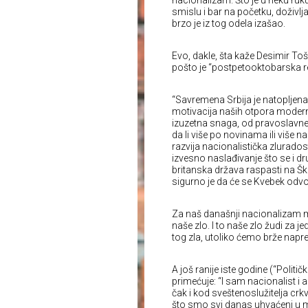
nacionalizam. Što je u neku ru
smislu i bar na početku, doživlja
brzo je iz tog odela izašao.
Evo, dakle, šta kaže Desimir Toš
pošto je “postpetooktobarska revo
“Savremena Srbija je natopljen
motivacija naših otpora modern
izuzetna snaga, od pravoslavne 
da li više po novinama ili više
razvija nacionalistička zlurado
izvesno naslađivanje što se i 
britanska država raspasti na Š
sigurno je da će se Kvebek odvoj
Za naš današnji nacionalizam mog
naše zlo. I to naše zlo žudi za
tog zla, utoliko ćemo brže napre
A još ranije iste godine (“Politi
primećuje: “I sam nacionalist i a
čak i kod sveštenoslužitelja crk
što smo svi danas uhvaćeni u m