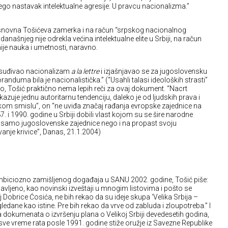
nego nastavak intelektualne agresije. U pravcu nacionalizma.”
osnovna Tošićeva zamerka i na račun “srpskog nacionalnog
našnjeg nije odrekla većina intelektualne elite u Srbiji, na račun
 nauka i umetnosti, naravno.
suđivao nacionalizam
a la lettre
i izjašnjavao se za jugoslovensku
anduma bila je nacionalistička.” (“Usahli talasi ideoloških strasti”
no, Tošić praktično nema lepih reči za ovaj dokument. “Nacrt
je jednu autoritarnu tendenciju, daleko je od ljudskih prava i
om smislu”, on “ne uviđa značaj rađanja evropske zajednice na
 1990. godine u Srbiji dobili vlast kojom su se šire narodne
 samo jugoslovenske zajednice nego i na propast svoju
nje krivice”, Danas, 21.1.2004)
mbiciozno zamišljenog događaja u SANU 2002. godine, Tošić piše:
vljeno, kao novinski izveštaji u mnogim listovima i pošto se
j Dobrice Ćosića, ne bih rekao da su ideje skupa ‘Velika Srbija –
gledane kao istine. Pre bih rekao da vrve od zabluda i zloupotreba.” I
 dokumenata o izvršenju plana o Velikoj Srbiji devedesetih godina,
ve vreme rata posle 1991. godine stiže oružje iz Savezne Republike