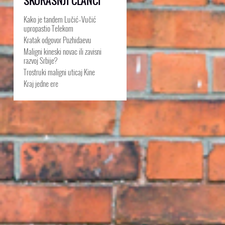
SKORAŠNJI ČLANCI
Kako je tandem Lučić–Vučić
upropastio Telekom
Kratak odgovor Pozhidaevu
Maligni kineski novac ili zavisni
razvoj Srbije?
Trostruki maligni uticaj Kine
Kraj jedne ere