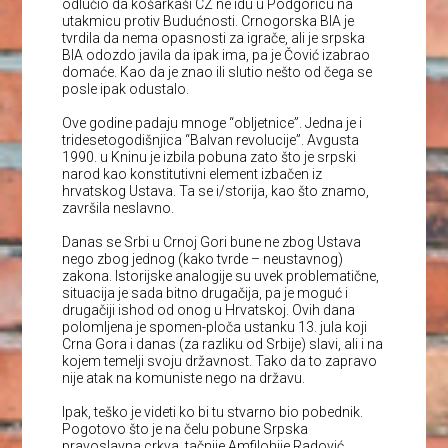
odlučio da košarkaši CZ ne idu u Podgoricu na
utakmicu protiv Budućnosti. Crnogorska BIA je
tvrdila da nema opasnosti za igrače, ali je srpska
BIA odozdo javila da ipak ima, pa je Čović izabrao
domaće. Kao da je znao ili slutio nešto od čega se
posle ipak odustalo.
Ove godine padaju mnoge “obljetnice”. Jedna je i
tridesetogodišnjica “Balvan revolucije”. Avgusta
1990. u Kninu je izbila pobuna zato što je srpski
narod kao konstitutivni element izbačen iz
hrvatskog Ustava. Ta se i/storija, kao što znamo,
završila neslavno.
Danas se Srbi u Crnoj Gori bune ne zbog Ustava
nego zbog jednog (kako tvrde – neustavnog)
zakona. Istorijske analogije su uvek problematične,
situacija je sada bitno drugačija, pa je moguć i
drugačiji ishod od onog u Hrvatskoj. Ovih dana
polomljena je spomen-ploča ustanku 13. jula koji
Crna Gora i danas (za razliku od Srbije) slavi, ali i na
kojem temelji svoju državnost. Tako da to zapravo
nije atak na komuniste nego na državu.
Ipak, teško je videti ko bi tu stvarno bio pobednik.
Pogotovo što je na čelu pobune Srpska
pravoslavna crkva, tačnije Amfilohije Radović.