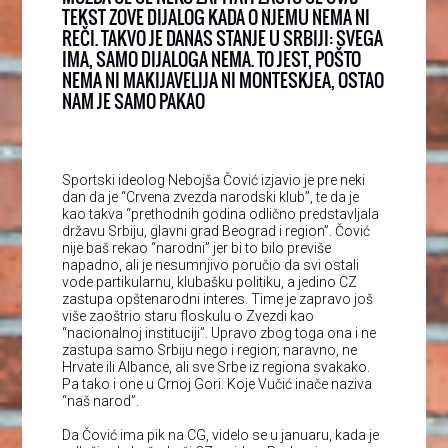
TEKST ZOVE DIJALOG KADA O NJEMU NEMA NI
REČI. TAKVO JE DANAS STANJE U SRBIJI: SVEGA
IMA, SAMO DIJALOGA NEMA. TO JEST, POŠTO
NEMA NI MAKIJAVELIJA NI MONTESKJEA, OSTAO
NAM JE SAMO PAKAO
Sportski ideolog Nebojša Čović izjavio je pre neki
dan da je “Crvena zvezda narodski klub”, te da je
kao takva “prethodnih godina odlično predstavljala
državu Srbiju, glavni grad Beograd i region”. Čović
nije baš rekao “narodni” jer bi to bilo previše
napadno, ali je nesumnjivo poručio da svi ostali
vode partikularnu, klubašku politiku, a jedino CZ
zastupa opštenarodni interes. Time je zapravo još
više zaoštrio staru floskulu o Zvezdi kao
“nacionalnoj instituciji”. Upravo zbog toga ona i ne
zastupa samo Srbiju nego i region; naravno, ne
Hrvate ili Albance, ali sve Srbe iz regiona svakako.
Pa tako i one u Crnoj Gori. Koje Vučić inače naziva
“naš narod”.
Da Čović ima pik na CG, videlo se u januaru, kada je