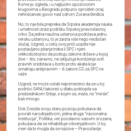
Kome je, izgleda, i u najljućim opozicionim
krugovima u Beogradu potpuno oprošten onaj
nehrišćanski govor nad odrom Zorana Đinđića.
No, to nije bila prepreka da Srpska akademija nauka
i umetnosti izrazi podršku Srpskoj pravoslavnoj
crkvi. Da jedna naučna ustanova podržava jednu
versku ustanovu, to je zaista više nego neobičan
slučaj. Uzgred, u celoj ovoj priči uopšte nije
postavljeno pitanje treba li SPC i njeni
velikodostojnici da poštuju zakone države u kojoj
žive – što, naravno, ne isključuje korišćenje svih
pravnih sredstava u borbi protiv akata koje
smatraju antipravnim – ili zakoni CG za SPC ne
važe.
Uzgred, ne može ostati neprimećeno da se u toj
podršci SANU takoreći u dlaku poklopila sa
predsednikom Srbije, s kojim se, inače, ne “miriše”
baš mnogo.
Dok Zvezda svoju staru poziciju pokušava da
povrati narodnjaštvom, jedna druga “nacionalna
institucija”, Politika, već poodavno sasvim srozana,
pokušava da se rehabilituje crkvenjaštvom. U toj
meri da bi mogla da se nazove – Pravoslavlje.