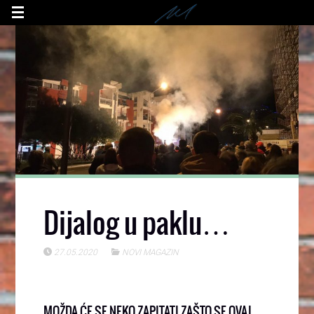
Dijalog u paklu…
27.05.2020
NOVI MAGAZIN
MOŽDA ĆE SE NEKO ZAPITATI ZAŠTO SE OVAJ