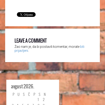
LEAVE A COMMENT
Žao nam je, da bi postavili komentar, morate
biti
prijavljeni
.
avgust 2026.
P
U
S
Č
P
S
N
1
2