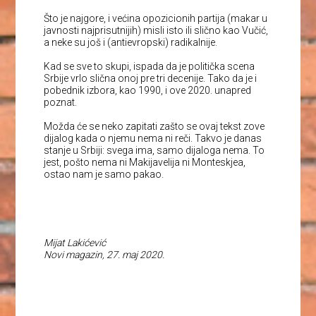
Što je najgore, i većina opozicionih partija (makar u
javnosti najprisutnijih) misli isto ili slično kao Vučić,
a neke su još i (antievropski) radikalnije.
Kad se sve to skupi, ispada da je politička scena
Srbije vrlo slična onoj pre tri decenije. Tako da je i
pobednik izbora, kao 1990, i ove 2020. unapred
poznat.
Možda će se neko zapitati zašto se ovaj tekst zove
dijalog kada o njemu nema ni reči. Takvo je danas
stanje u Srbiji: svega ima, samo dijaloga nema. To
jest, pošto nema ni Makijavelija ni Monteskjea,
ostao nam je samo pakao.
Mijat Lakićević
Novi magazin, 27. maj 2020.