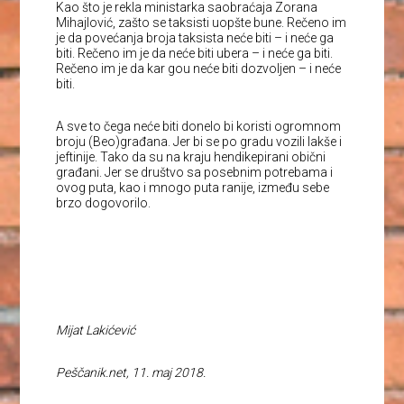
Kao što je rekla ministarka saobraćaja Zorana
Mihajlović, zašto se taksisti uopšte bune. Rečeno im
je da povećanja broja taksista neće biti – i neće ga
biti. Rečeno im je da neće biti ubera – i neće ga biti.
Rečeno im je da kar gou neće biti dozvoljen – i neće
biti.
A sve to čega neće biti donelo bi koristi ogromnom
broju (Beo)građana. Jer bi se po gradu vozili lakše i
jeftinije. Tako da su na kraju hendikepirani obični
građani. Jer se društvo sa posebnim potrebama i
ovog puta, kao i mnogo puta ranije, između sebe
brzo dogovorilo.
Mijat Lakićević
Peščanik.net, 11. maj 2018.