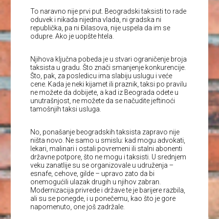
To naravno nije prvi put. Beogradski taksisti to rade
oduvek i nikada nijedna vlada, ni gradska ni
republička, pa ni Đilasova, nije uspela da im se
odupre. Ako je uopšte htela.
Njihova ključna pobeda je u stvari ograničenje broja
taksista u gradu. Što znači smanjenje konkurencije.
Što, pak, za posledicu ima slabiju uslugu i veće
cene. Kada je neki kijamet ili praznik, taksi po pravilu
ne možete da dobijete, a kad iz Beograda odete u
unutrašnjost, ne možete da se načudite jeftinoći
tamošnjih taksi usluga.
No, ponašanje beogradskih taksista zapravo nije
ništa novo. Ne samo u smislu: kad mogu advokati,
lekari, malinari i ostali povremeni ili stalni abonenti
državne potpore, što ne mogu i taksisti. U srednjem
veku zanatlije su se organizovale u udruženja –
esnafe, cehove, gilde – upravo zato da bi
onemogućili ulazak drugih u njihov zabran.
Modernizacija privrede i države te je barijere razbila,
ali su se ponegde, i u ponečemu, kao što je gore
napomenuto, one još zadržale.