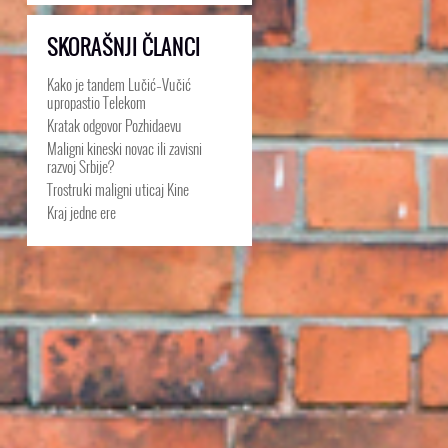
SKORAŠNJI ČLANCI
Kako je tandem Lučić–Vučić
upropastio Telekom
Kratak odgovor Pozhidaevu
Maligni kineski novac ili zavisni
razvoj Srbije?
Trostruki maligni uticaj Kine
Kraj jedne ere