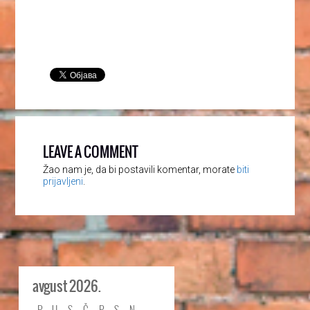
LEAVE A COMMENT
Žao nam je, da bi postavili komentar, morate
biti
prijavljeni
.
avgust 2026.
P
U
S
Č
P
S
N