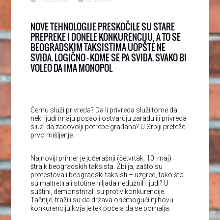
NOVE TEHNOLOGIJE PRESKOČILE SU STARE
PREPREKE I DONELE KONKURENCIJU, A TO SE
BEOGRADSKIM TAKSISTIMA UOPŠTE NE
SVIĐA. LOGIČNO – KOME SE PA SVIĐA. SVAKO BI
VOLEO DA IMA MONOPOL
Čemu služi privreda? Da li privreda služi tome da
neki ljudi imaju posao i ostvaruju zaradu ili privreda
služi da zadovolji potrebe građana? U Srbiji preteže
prvo mišljenje.
Najnoviji primer je jučerašnji (četvrtak, 10. maj)
štrajk beogradskih taksista. Zbilja, zašto su
protestovali beogradski taksisti – uzgred, tako što
su maltretirali stotine hiljada nedužnih ljudi? U
suštini, demonstrirali su protiv konkurencije.
Tačnije, tražili su da država onemogući njihovu
konkurenciju koja je tek počela da se pomalja.