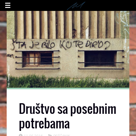
Društvo sa posebnim
potrebama
11.05.2018
PEŠČANIK