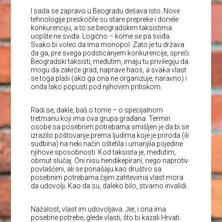
I sada se zapravo u Beogradu dešava isto. Nove
tehnologije preskočile su stare prepreke i donele
konkurenciju, a to se beogradskim taksistima
uopšte ne sviđa. Logično – kome se pa sviđa.
Svako bi voleo da ima monopol. Zato je tu država
da ga, pre svega podsticanjem konkurencije, spreči.
Beogradski taksisti, međutim, imaju tu privilegiju da
mogu da zakrče grad, naprave haos, a svaka vlast
se toga plaši (ako ga ona ne organizuje, naravno) i
onda lako popusti pod njihovim pritiskom.
Radi se, dakle, baš o tome – o specijalnom
tretmanu koji ima ova grupa građana. Termin
osobe sa posebnim potrebama smišljen je da bi se
izrazilo poštovanje prema ljudima koje je priroda (ili
sudbina) na neki način oštetila i umanjila pojedine
njihove sposobnosti. Kod taksista je, međutim,
obrnut slučaj. Oni nisu hendikepirani, nego naprotiv
povlašćeni, ali se ponašaju kao društvo sa
posebnim potrebama čijim zahtevima vlast mora
da udovolji. Kao da su, daleko bilo, stvarno invalidi.
Nažalost, vlast im udovoljava. Jer, i ona ima
posebne potrebe, glede vlasti, što bi kazali Hrvati.