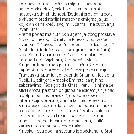
koronavirusu koji se širi zemljom, a navodno
najgore tek dolazi”, piše tako jedan od njih. A u
nastavku odmah donosi: “Dodatni problem u borbi
s virusom predstavlja i masovna emigracija ljudi
koji ovih dana kreću svojim kućama ili na putovanja
izvan Kine.
Prema podacima putničkih agencija, zbog proslave
Nove godine oko 10 miliona Kineza otputovaće
izvan Kine”. Navode se i “najpopularnije destinacije”:
Australija (doduše, stavlja se ograda, pre požara) i
Novi Zeland. Zatim dolaze “zemlje Indokine –
Tajland, Laos, Vijetnam, Kambodža, Malezija,
Singapur. Kinezi rado putuju i u Južnu Koreju i
Japan. A u Evropi će naviše Kineza posetiti Italiju,
Francusku, Španiju, po tek onda Britaniju… Ide se i u
Rusiju i Ujedinjene Arapske Emirate, da njih ne
zaboravimo. “Gde god da Kinezi krenu – s njima će
stići i viroza, pa strah od globalne epidemije nije baš
u potpunosti neopravdan”, upozorava se u
informaciji. Konačno, onima koji nameravaju u
Kinu preporučuje se da “obavezno ponesu maske,
redovno peru ruke i paze šta jedu”. Valjda zato što
je, navodno, zaraza krenula sa neke riblje pijace,
mada je, prema drugim informacijama, “nulti”
zaraženi jeo supu od slepog miša.
Kineska nova godina svečano je dočekana i u Srbiji,