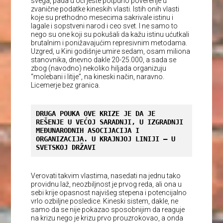
svega, pada u oči jeste potpuno poverenje u
zvanične podatke kineskih vlasti. Istih onih vlasti
koje su prethodno mesecima sakrivale istinu i
lagale i sopstveni narod i ceo svet. I ne samo to
nego su one koji su pokušali da kažu istinu ućutkali
brutalnim i ponižavajućim represivnim metodama.
Uzgred, u Kini godišnje umire sedam, osam miliona
stanovnika, dnevno dakle 20-25.000, a sada se
zbog (navodno) nekoliko hiljada organizuju
“molebani i litije”, na kineski način, naravno.
Licemerje bez granica.
DRUGA POUKA OVE KRIZE JE DA JE 
REŠENJE U VEĆOJ SARADNJI, U IZGRADNJI 
MEĐUNARODNIH ASOCIJACIJA I 
ORGANIZACIJA. U KRAJNJOJ LINIJI – U 
SVETSKOJ DRŽAVI
Verovati takvim vlastima, nasedati na jednu tako
providnu laž, neozbiljnost je prvog reda, ali ona u
sebi krije opasnost najvišeg stepena i potencijalno
vrlo ozbiljne posledice. Kineski sistem, dakle, ne
samo da se nije pokazao sposobnijim da reaguje
na krizu nego je krizu prvo prouzrokovao, a onda