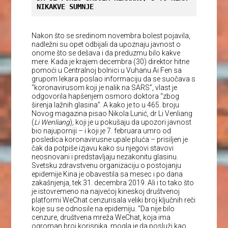
NIKAKVE SUMNJE
Nakon što se sredinom novembra bolest pojavila,
nadležni su opet odbijali da upoznaju javnost o
onome što se dešava i da preduzmu bilo kakve
mere. Kada je krajem decembra (30) direktor hitne
pomoći u Centralnoj bolnici u Vuhanu Ai Fen sa
grupom lekara poslao informaciju da se suočava s
“koronavirusom koji je nalik na SARS”, vlast je
odgovorila hapšenjem osmoro doktora “zbog
širenja lažnih glasina”. A kako je to u 465. broju
Novog magazina pisao Nikola Lunić, dr Li Venliang
(
Li Wenliang
), koji je u pokušaju da upozori javnost
bio najuporniji – i koji je 7. februara umro od
posledica koronavirusne upale pluća – prisiljen je
čak da potpiše izjavu kako su njegovi stavovi
neosnovani i predstavljaju nezakonitu glasinu.
Svetsku zdravstvenu organizaciju o postojanju
epidemije Kina je obavestila sa mesec i po dana
zakašnjenja, tek 31. decembra 2019. Ali i to tako što
je istovremeno na najvećoj kineskoj društvenoj
platformi WeChat cenzurisala veliki broj ključnih reči
koje su se odnosile na epidemiju. “Da nije bilo
cenzure, društvena mreža WeChat, koja ima
ogroman broj korisnika, mogla je da posluži kao