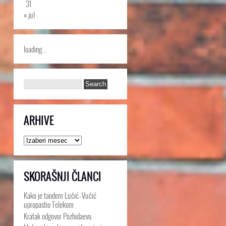
31
« jul
loading...
ARHIVE
Arhive
SKORAŠNJI ČLANCI
Kako je tandem Lučić–Vučić
upropastio Telekom
Kratak odgovor Pozhidaevu