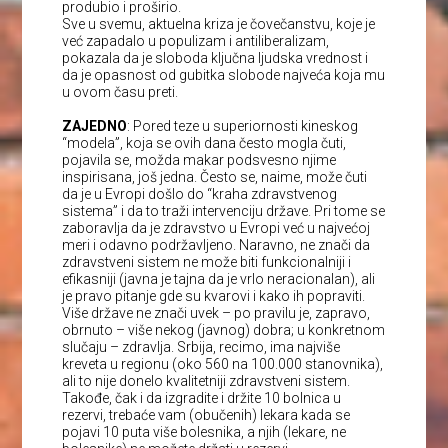
produbio i proširio.
Sve u svemu, aktuelna kriza je čovečanstvu, koje je
već zapadalo u populizam i antiliberalizam,
pokazala da je sloboda ključna ljudska vrednost i
da je opasnost od gubitka slobode najveća koja mu
u ovom času preti.
ZAJEDNO
: Pored teze u superiornosti kineskog
“modela”, koja se ovih dana često mogla čuti,
pojavila se, možda makar podsvesno njime
inspirisana, još jedna. Često se, naime, može čuti
da je u Evropi došlo do “kraha zdravstvenog
sistema” i da to traži intervenciju države. Pri tome se
zaboravlja da je zdravstvo u Evropi već u najvećoj
meri i odavno podržavljeno. Naravno, ne znači da
zdravstveni sistem ne može biti funkcionalniji i
efikasniji (javna je tajna da je vrlo neracionalan), ali
je pravo pitanje gde su kvarovi i kako ih popraviti.
Više države ne znači uvek – po pravilu je, zapravo,
obrnuto – više nekog (javnog) dobra; u konkretnom
slučaju – zdravlja. Srbija, recimo, ima najviše
kreveta u regionu (oko 560 na 100.000 stanovnika),
ali to nije donelo kvalitetniji zdravstveni sistem.
Takođe, čak i da izgradite i držite 10 bolnica u
rezervi, trebaće vam (obučenih) lekara kada se
pojavi 10 puta više bolesnika, a njih (lekare, ne