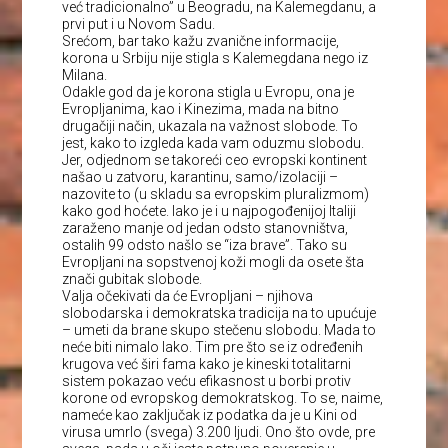
već tradicionalno” u Beogradu, na Kalemegdanu, a
prvi put i u Novom Sadu.
Srećom, bar tako kažu zvanične informacije,
korona u Srbiju nije stigla s Kalemegdana nego iz
Milana.
Odakle god da je korona stigla u Evropu, ona je
Evropljanima, kao i Kinezima, mada na bitno
drugačiji način, ukazala na važnost slobode. To
jest, kako to izgleda kada vam oduzmu slobodu.
Jer, odjednom se takoreći ceo evropski kontinent
našao u zatvoru, karantinu, samo/izolaciji –
nazovite to (u skladu sa evropskim pluralizmom)
kako god hoćete. Iako je i u najpogođenijoj Italiji
zaraženo manje od jedan odsto stanovništva,
ostalih 99 odsto našlo se “iza brave”. Tako su
Evropljani na sopstvenoj koži mogli da osete šta
znači gubitak slobode.
Valja očekivati da će Evropljani – njihova
slobodarska i demokratska tradicija na to upućuje
– umeti da brane skupo stečenu slobodu. Mada to
neće biti nimalo lako. Tim pre što se iz određenih
krugova već širi fama kako je kineski totalitarni
sistem pokazao veću efikasnost u borbi protiv
korone od evropskog demokratskog. To se, naime,
nameće kao zaključak iz podatka da je u Kini od
virusa umrlo (svega) 3.200 ljudi. Ono što ovde, pre