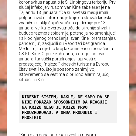
koronavirus napustio je Si Đinpingovu teritoriju. Prvi
slučaj infekcije virusom van Kine zabeležen je na
Tajlandu 13. januara. “Da su svetski mediji imali
potpuni uvid u informacije koje su skrivali kineski
zvaničnici, uključujući veličinu epidemije pre 13.
januara, velika je verovatnoća da bi ranije shvatili
buduće razmere epidemije, potencijalno smanjujući
rizik od njenog prenošenja izvan Kine i prerastanja u
pandemiju”, zaključili su Reporteri bez granica.
Međutim, tu nije bio kraj lakomislenom ponašanju
CK KP Kine. Otprilike tih dana, u drugoj polovini
januara, turistički portali objavljuju vesti o
predstojećoj “najezdi” kineskih turista na Evropu i
čitav svet. I to, što je posebno zanimljivo,
istovremeno sa vestima o prilično alarmirajućoj
situaciji u Kini.
KINESKI SISTEM, DAKLE, NE SAMO DA SE 
NIJE POKAZAO SPOSOBNIJIM DA REAGUJE 
NA KRIZU NEGO JE KRIZU PRVO 
PROUZROKOVAO, A ONDA PRODUBIO I 
PROŠIRIO
“Kinu ovih dana potresaju vesti o novom