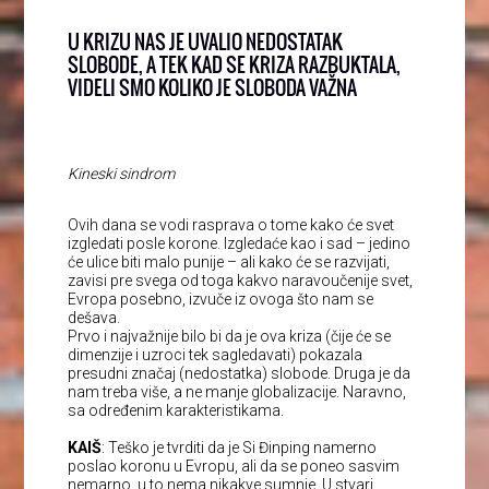
U KRIZU NAS JE UVALIO NEDOSTATAK
SLOBODE, A TEK KAD SE KRIZA RAZBUKTALA,
VIDELI SMO KOLIKO JE SLOBODA VAŽNA
Kineski sindrom
Ovih dana se vodi rasprava o tome kako će svet
izgledati posle korone. Izgledaće kao i sad – jedino
će ulice biti malo punije – ali kako će se razvijati,
zavisi pre svega od toga kakvo naravoučenije svet,
Evropa posebno, izvuče iz ovoga što nam se
dešava.
Prvo i najvažnije bilo bi da je ova kriza (čije će se
dimenzije i uzroci tek sagledavati) pokazala
presudni značaj (nedostatka) slobode. Druga je da
nam treba više, a ne manje globalizacije. Naravno,
sa određenim karakteristikama.
KAIŠ
: Teško je tvrditi da je Si Đinping namerno
poslao koronu u Evropu, ali da se poneo sasvim
nemarno, u to nema nikakve sumnje. U stvari,