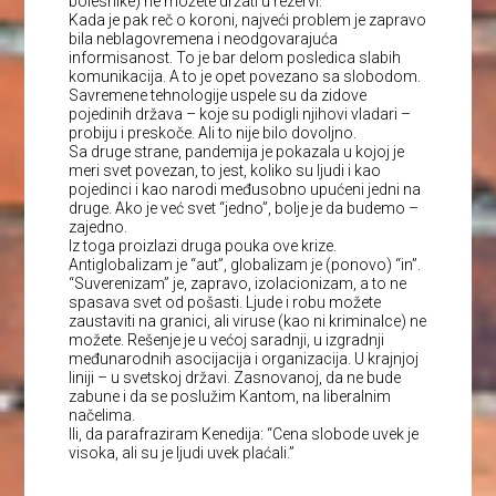
bolesnike) ne možete držati u rezervi.
Kada je pak reč o koroni, najveći problem je zapravo
bila neblagovremena i neodgovarajuća
informisanost. To je bar delom posledica slabih
komunikacija. A to je opet povezano sa slobodom.
Savremene tehnologije uspele su da zidove
pojedinih država – koje su podigli njihovi vladari –
probiju i preskoče. Ali to nije bilo dovoljno.
Sa druge strane, pandemija je pokazala u kojoj je
meri svet povezan, to jest, koliko su ljudi i kao
pojedinci i kao narodi međusobno upućeni jedni na
druge. Ako je već svet “jedno”, bolje je da budemo –
zajedno.
Iz toga proizlazi druga pouka ove krize.
Antiglobalizam je “aut”, globalizam je (ponovo) “in”.
“Suverenizam” je, zapravo, izolacionizam, a to ne
spasava svet od pošasti. Ljude i robu možete
zaustaviti na granici, ali viruse (kao ni kriminalce) ne
možete. Rešenje je u većoj saradnji, u izgradnji
međunarodnih asocijacija i organizacija. U krajnjoj
liniji – u svetskoj državi. Zasnovanoj, da ne bude
zabune i da se poslužim Kantom, na liberalnim
načelima.
Ili, da parafraziram Kenedija: “Cena slobode uvek je
visoka, ali su je ljudi uvek plaćali.”