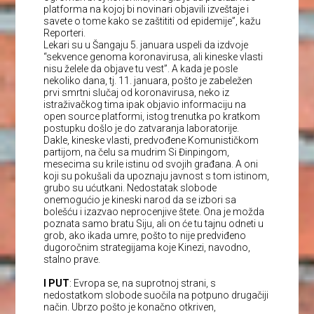
platforma na kojoj bi novinari objavili izveštaje i
savete o tome kako se zaštititi od epidemije”, kažu
Reporteri.
Lekari su u Šangaju 5. januara uspeli da izdvoje
“sekvence genoma koronavirusa, ali kineske vlasti
nisu želele da objave tu vest”. A kada je posle
nekoliko dana, tj. 11. januara, pošto je zabeležen
prvi smrtni slučaj od koronavirusa, neko iz
istraživačkog tima ipak objavio informaciju na
open source platformi, istog trenutka po kratkom
postupku došlo je do zatvaranja laboratorije.
Dakle, kineske vlasti, predvođene Komunističkom
partijom, na čelu sa mudrim Si Đinpingom,
mesecima su krile istinu od svojih građana. A oni
koji su pokušali da upoznaju javnost s tom istinom,
grubo su ućutkani. Nedostatak slobode
onemogućio je kineski narod da se izbori sa
bolešću i izazvao neprocenjive štete. Ona je možda
poznata samo bratu Siju, ali on će tu tajnu odneti u
grob, ako ikada umre, pošto to nije predviđeno
dugoročnim strategijama koje Kinezi, navodno,
stalno prave.
I PUT
: Evropa se, na suprotnoj strani, s
nedostatkom slobode suočila na potpuno drugačiji
način. Ubrzo pošto je konačno otkriven,