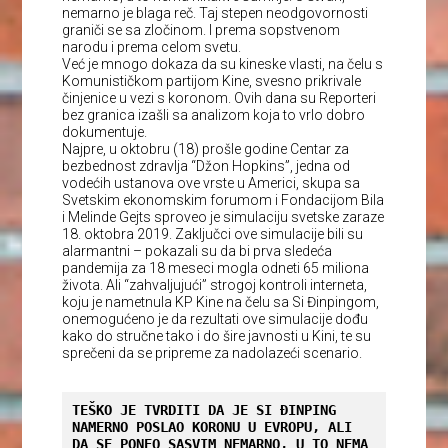
nemarno je blaga reč. Taj stepen neodgovornosti
graniči se sa zločinom. I prema sopstvenom
narodu i prema celom svetu.
Već je mnogo dokaza da su kineske vlasti, na čelu s
Komunističkom partijom Kine, svesno prikrivale
činjenice u vezi s koronom. Ovih dana su Reporteri
bez granica izašli sa analizom koja to vrlo dobro
dokumentuje.
Najpre, u oktobru (18) prošle godine Centar za
bezbednost zdravlja “Džon Hopkins”, jedna od
vodećih ustanova ove vrste u Americi, skupa sa
Svetskim ekonomskim forumom i Fondacijom Bila
i Melinde Gejts sproveo je simulaciju svetske zaraze
18. oktobra 2019. Zaključci ove simulacije bili su
alarmantni – pokazali su da bi prva sledeća
pandemija za 18 meseci mogla odneti 65 miliona
života. Ali “zahvaljujući” strogoj kontroli interneta,
koju je nametnula KP Kine na čelu sa Si Đinpingom,
onemogućeno je da rezultati ove simulacije dođu
kako do stručne tako i do šire javnosti u Kini, te su
sprečeni da se pripreme za nadolazeći scenario.
TEŠKO JE TVRDITI DA JE SI ĐINPING 
NAMERNO POSLAO KORONU U EVROPU, ALI 
DA SE PONEO SASVIM NEMARNO, U TO NEMA 