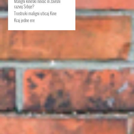
Maligni kineski novac ili zavisni
razvoj Srbije?
Trostruki maligni uticaj Kine
Kraj jedne ere