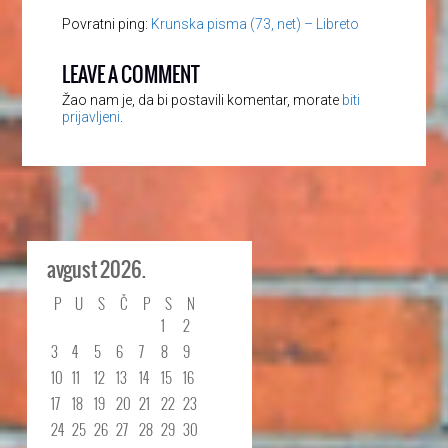
Povratni ping:
Krunska pisma (73, net) – Libreto
LEAVE A COMMENT
Žao nam je, da bi postavili komentar, morate
biti
prijavljeni
.
avgust 2026.
P
U
S
Č
P
S
N
1
2
3
4
5
6
7
8
9
10
11
12
13
14
15
16
17
18
19
20
21
22
23
24
25
26
27
28
29
30