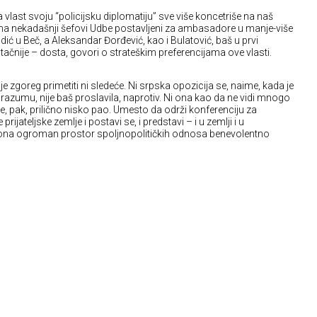
a vlast svoju “policijsku diplomatiju” sve više koncetriše na naš
ana nekadašnji šefovi Udbe postavljeni za ambasadore u manje-više
ć u Beč, a Aleksandar Đorđević, kao i Bulatović, baš u prvi
 tačnije – dosta, govori o strateškim preferencijama ove vlasti.
ije zgoreg primetiti ni sledeće. Ni srpska opozicija se, naime, kada je
umu, nije baš proslavila, naprotiv. Ni ona kao da ne vidi mnogo
e, pak, prilično nisko pao. Umesto da održi konferenciju za
ijateljske zemlje i postavi se, i predstavi – i u zemlji i u
, ona ogroman prostor spoljnopolitičkih odnosa benevolentno