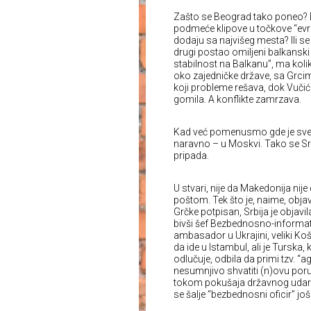
Zašto se Beograd tako poneo? Da 
podmeće klipove u točkove “evrop
dodaju sa najvišeg mesta? Ili se
drugi postao omiljeni balkanski p
stabilnost na Balkanu”, ma kolik
oko zajedničke države, sa Grcim
koji probleme rešava, dok Vučić
gomila. A konflikte zamrzava.
Kad već pomenusmo gde je sve s
naravno – u Moskvi. Tako se Sr
pripada.
U stvari, nije da Makedonija nij
poštom. Tek što je, naime, obja
Grčke potpisan, Srbija je objav
bivši šef Bezbednosno-informat
ambasador u Ukrajini, veliki Koš
da ide u Istambul, ali je Turska
odlučuje, odbila da primi tzv. “
nesumnjivo shvatiti (n)ovu por
tokom pokušaja državnog udara
se šalje “bezbednosni oficir” još