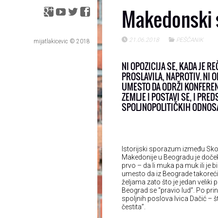
Makedonski 
21.06.2018
PEŠČANIK
mijatlakicevic © 2018
NI OPOZICIJA SE, KADA JE
PROSLAVILA, NAPROTIV. NI 
UMESTO DA ODRŽI KONFEREN
ZEMLJE I POSTAVI SE, I PR
SPOLJNOPOLITIČKIH ODNOS
Istorijski sporazum između Sko
Makedonije u Beogradu je doček
prvo – da li muka pa muk ili je b
umesto da iz Beograde takoreći 
željama zato što je jedan veliki 
Beograd se “pravio lud”. Po prin
spoljnih poslova Ivica Dačić – š
čestita”.