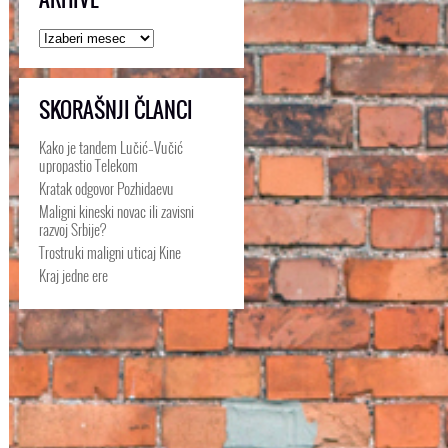
Arhive
SKORAŠNJI ČLANCI
Kako je tandem Lučić–Vučić
upropastio Telekom
Kratak odgovor Pozhidaevu
Maligni kineski novac ili zavisni
razvoj Srbije?
Trostruki maligni uticaj Kine
Kraj jedne ere