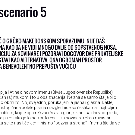
scenario 5
 REČ O GRČKO-MAKEDONSKOM SPORAZUMU, NIJE BAŠ
ONA KAO DA NE VIDI MNOGO DALJE OD SOPSTVENOG NOSA.
CIJU ZA NOVINARE I POZDRAVI DOGOVOR DVE PRIJATELJSKE
EDSTAVI KAO ALTERNATIVA, ONA OGROMAN PROSTOR
A BENEVOLENTNO PREPUŠTA VUČIĆU
plja i Atine o novom imenu (Bivše Jugoslovenske Republike)
an (s) mukom. I to u oba značenja. Ne zna se samo šta je bilo
ilo obrnuto. No, svejedno, poruka je bila jasna i glasna. Dakle,
istog časa polete pisma i razglednice sa čestikama i najboljim
problem, koji je opterećivao čitav region, skinut sa dnevnog reda,
cipu – kako je to na konferenciji za novinare rekao ministar
ta se to nas tiče. Jer – nismo “pozvana strana” i “nema šta da se