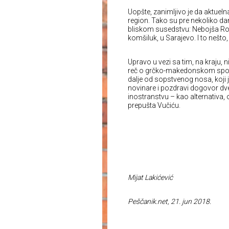
Uopšte, zanimljivo je da aktueln
region. Tako su pre nekoliko d
bliskom susedstvu: Nebojša Rodi
komšiluk, u Sarajevo. I to nešto,
Upravo u vezi sa tim, na kraju, n
reč o grčko-makedonskom sporaz
dalje od sopstvenog nosa, koji j
novinare i pozdravi dogovor dve pr
inostranstvu – kao alternativa
prepušta Vučiću.
Mijat Lakićević
Peščanik.net, 21. jun 2018.