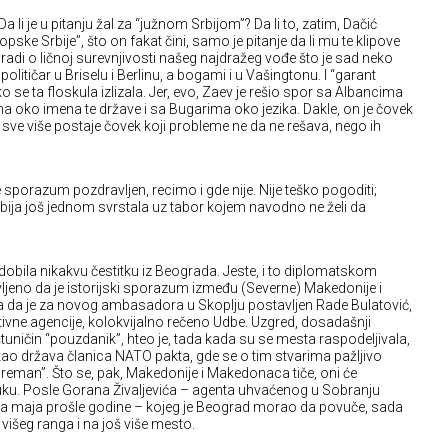
li je u pitanju žal za “južnom Srbijom”? Da li to, zatim, Dačić
ske Srbije”, što on fakat čini, samo je pitanje da li mu te klipove
 radi o ličnoj surevnjivosti našeg najdražeg vođe što je sad neko
olitičar u Briselu i Berlinu, a bogami i u Vašingtonu. I “garant
o se ta floskula izlizala. Jer, evo, Zaev je rešio spor sa Albancima
a oko imena te države i sa Bugarima oko jezika. Dakle, on je čovek
 sve više postaje čovek koji probleme ne da ne rešava, nego ih
porazum pozdravljen, recimo i gde nije. Nije teško pogoditi;
bija još jednom svrstala uz tabor kojem navodno ne želi da
e dobila nikakvu čestitku iz Beograda. Jeste, i to diplomatskom
vljeno da je istorijski sporazum između (Severne) Makedonije i
ila da je za novog ambasadora u Skoplju postavljen Rade Bulatović,
ivne agencije, kolokvijalno rečeno Udbe. Uzgred, dosadašnji
tuničin “pouzdanik”, hteo je, tada kada su se mesta raspodeljivala,
, kao država članica NATO pakta, gde se o tim stvarima pažljivo
agreman”. Što se, pak, Makedonije i Makedonaca tiče, oni će
uku. Posle Gorana Živaljevića – agenta uhvaćenog u Sobranju
 maja prošle godine – kojeg je Beograd morao da povuče, sada
 višeg ranga i na još više mesto.