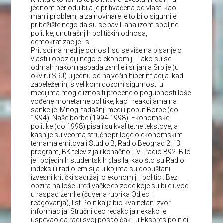
jednom periodu bila je prihvaćena od vlasti kao
manji problem, a za novinare je to bilo sigurnije
pribežište nego da su se bavili analizom spoljne
politike, unutrašnjih političkih odnosa,
demokratizacije i sl.
Pritisci na medije odnosili su se više na pisanje o
vlasti i opoziciji nego o ekonomiji. Tako su se
odmah nakon raspada zemlje i srljanja Srbije (u
okviru SRJ) u jednu od najvećih hiperinflacija ikad
zabeleženih, s velikom dozom sigurnosti u
medijima mogle iznositi procene o pogubnosti loše
vođene monetarne politike, kao i reakcijama na
sankcije. Mnogi tadašnji mediji poput Borbe (do
1994), Naše borbe (1994-1998), Ekonomske
politike (do 1998) pisali su kvalitetne tekstove, a
kasnije su veoma stručne priloge o ekonomskim
temama emitovali Studio B, Radio Beograd 2. i 3.
program, BK televizija i konačno TV i radio B92. Bilo
je i pojedinih studentskih glasila, kao što su Radio
indeks ili radio-emisija u kojima su dopuštani
izvesni kritički sadržaji o ekonomiji i politici. Bez
obzira na loše uređivačke epizode koje su bile uvod
u raspad zemlje (čuvena rubrika Odjeci i
reagovanja), list Politika je bio kvalitetan izvor
informacija. Stručni deo redakcija nekako je
uspevao da radi svoj posao čak i u Ekspres politici