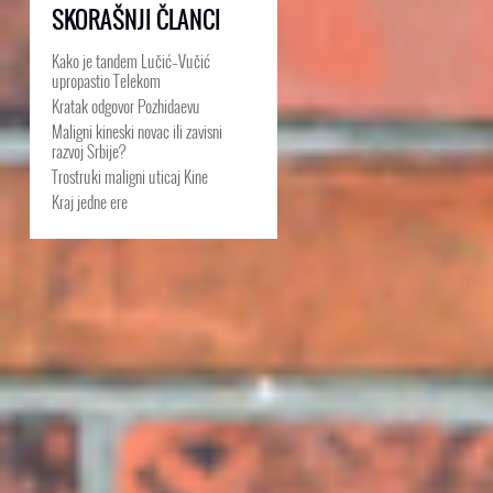
SKORAŠNJI ČLANCI
Kako je tandem Lučić–Vučić
upropastio Telekom
Kratak odgovor Pozhidaevu
Maligni kineski novac ili zavisni
razvoj Srbije?
Trostruki maligni uticaj Kine
Kraj jedne ere