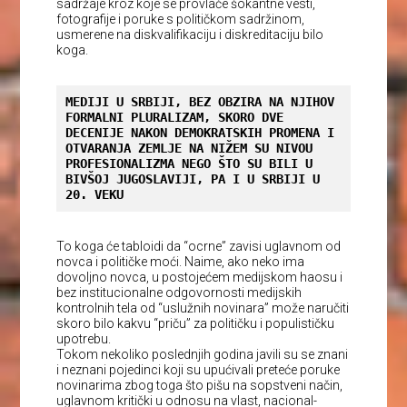
sadržaje kroz koje se provlače šokantne vesti,
fotografije i poruke s političkom sadržinom,
usmerene na diskvalifikaciju i diskreditaciju bilo
koga.
MEDIJI U SRBIJI, BEZ OBZIRA NA NJIHOV 
FORMALNI PLURALIZAM, SKORO DVE 
DECENIJE NAKON DEMOKRATSKIH PROMENA I 
OTVARANJA ZEMLJE NA NIŽEM SU NIVOU 
PROFESIONALIZMA NEGO ŠTO SU BILI U 
BIVŠOJ JUGOSLAVIJI, PA I U SRBIJI U 
20. VEKU
To koga će tabloidi da “ocrne” zavisi uglavnom od
novca i političke moći. Naime, ako neko ima
dovoljno novca, u postojećem medijskom haosu i
bez institucionalne odgovornosti medijskih
kontrolnih tela od “uslužnih novinara” može naručiti
skoro bilo kakvu “priču” za političku i populističku
upotrebu.
Tokom nekoliko poslednjih godina javili su se znani
i neznani pojedinci koji su upućivali preteće poruke
novinarima zbog toga što pišu na sopstveni način,
uglavnom kritički u odnosu na vlast, nacional-