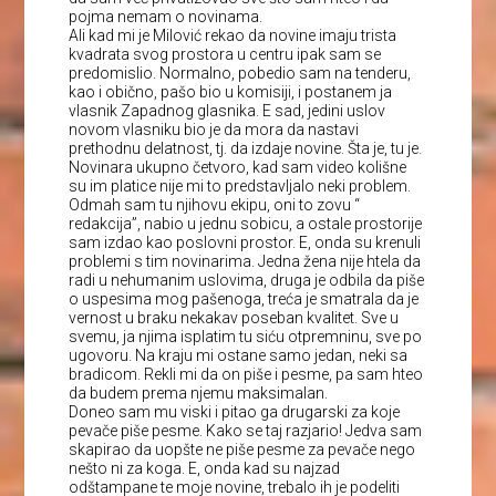
pojma nemam o novinama.
Ali kad mi je Milović rekao da novine imaju trista
kvadrata svog prostora u centru ipak sam se
predomislio. Normalno, pobedio sam na tenderu,
kao i obično, pašo bio u komisiji, i postanem ja
vlasnik Zapadnog glasnika. E sad, jedini uslov
novom vlasniku bio je da mora da nastavi
prethodnu delatnost, tj. da izdaje novine. Šta je, tu je.
Novinara ukupno četvoro, kad sam video kolišne
su im platice nije mi to predstavljalo neki problem.
Odmah sam tu njihovu ekipu, oni to zovu “
redakcija”, nabio u jednu sobicu, a ostale prostorije
sam izdao kao poslovni prostor. E, onda su krenuli
problemi s tim novinarima. Jedna žena nije htela da
radi u nehumanim uslovima, druga je odbila da piše
o uspesima mog pašenoga, treća je smatrala da je
vernost u braku nekakav poseban kvalitet. Sve u
svemu, ja njima isplatim tu siću otpremninu, sve po
ugovoru. Na kraju mi ostane samo jedan, neki sa
bradicom. Rekli mi da on piše i pesme, pa sam hteo
da budem prema njemu maksimalan.
Doneo sam mu viski i pitao ga drugarski za koje
pevače piše pesme. Kako se taj razjario! Jedva sam
skapirao da uopšte ne piše pesme za pevače nego
nešto ni za koga. E, onda kad su najzad
odštampane te moje novine, trebalo ih je podeliti