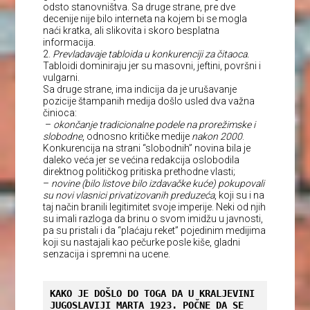
odsto stanovništva. Sa druge strane, pre dve
decenije nije bilo interneta na kojem bi se mogla
naći kratka, ali slikovita i skoro besplatna
informacija.
2.
Prevladavaje tabloida u konkurenciji za čitaoca.
Tabloidi dominiraju jer su masovni, jeftini, površni i
vulgarni.
Sa druge strane, ima indicija da je urušavanje
pozicije štampanih medija došlo usled dva važna
činioca:
–
okončanje tradicionalne podele na prorežimske i
slobodne
, odnosno kritičke medije
nakon 2000
.
Konkurencija na strani “slobodnih” novina bila je
daleko veća jer se većina redakcija oslobodila
direktnog političkog pritiska prethodne vlasti;
–
novine (bilo listove bilo izdavačke kuće) pokupovali
su novi vlasnici privatizovanih preduzeća
, koji su i na
taj način branili legitimitet svoje imperije. Neki od njih
su imali razloga da brinu o svom imidžu u javnosti,
pa su pristali i da “plaćaju reket” pojedinim medijima
koji su nastajali kao pečurke posle kiše, gladni
senzacija i spremni na ucene.
KAKO JE DOŠLO DO TOGA DA U KRALJEVINI 
JUGOSLAVIJI MARTA 1923. POČNE DA SE 