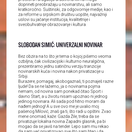
doprineti preobražaju u novinarstvu, ali samo
kratkoročno. Suštinski, za odgovornije medije, kao i
za reforme u srpskom društvu uopšte, najvažniji
uslovi su jačanje institucija, kvalitetnije i
sveobuhvatnije obrazovanje i kultura.
SLOBODAN SIMIĆ: UNIVERZALNI NOVINAR
Bez obzira na to što je tema o kojoj pišemo veoma
ozbiljna, čak civilizacijski i kulturno neuralgična,
prezentiramo jednu satiričnu verziju tranzicije
novinarskih kuća i novina nakon privatizacije u
Srbiji.
Burazere, pomagaj, akobogaznaš, ti poznaješ razne
ljude! Da se ne lažemo, ja o novinama pojma
nemam, od novina sam ponekad čitao Sport i
davno Start, a u životu nisam upoznao ni jednog
jedinog novinara. Ali sada pod hitno moram da
nađem jednog! A u sve ovo me je uvalio moj
pašenog Milović, znaš ga ti, što radi u opštini. Zvao
mene onomad, kaže: Gazda Žile, treba da se
privatizuje lokalna novina Zapadni glasnik, pa bi
mogao da se javiš na tender. Lepo sam mu rekao
da sam već privatizovao sve što sam hteo i da