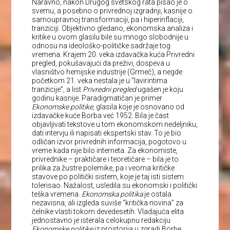
Naravno, nakon Drugog svetskog rata pisao je o
svemu, a posebno o privrednoj izgradnji, kasnije o
samoupravnoj transformaciji, pa i hiperinflaciji,
tranziciji. Objektivno gledano, ekonomska analiza i
kritike u ovom glasilu bile su mnogo slobodnije u
odnosu na ideološko-političke sadržaje tog
vremena. Krajem 20. veka izdavačka kuća Privredni
pregled, pokušavajući da preživi, dospeva u
vlasništvo hemijske industrije (Grmeč), a negde
početkom 21. veka nestala je u “lavirintima
tranzicije”, a list
Privredni pregled
ugašen je koju
godinu kasnije. Paradigmatičan je primer
Ekonomske politike
, glasila koje je osnovano od
izdavačke kuće Borba već 1952. Bila je čast
objavljivati tekstove u tom ekonomskom nedeljniku,
dati intervju ili napisati ekspertski stav. To je bio
odličan izvor privrednih informacija, pogotovo u
vreme kada nije bilo interneta. Za ekonomiste,
privrednike – praktičare i teoretičare – bila je to
prilika za žustre polemike, pa i veoma kritičke
stavove po politički sistem, koje je taj isti sistem
tolerisao. Nažalost, usledila su ekonomski i politički
teška vremena.
Ekonomska politika
je ostala
nezavisna, ali izgleda suviše “kritička novina” za
čelnike vlasti tokom devedesetih. Vladajuća elita
jednostavno je isterala celokupnu redakciju
Ekonomske politike
iz prostorija u zgradi Borbe