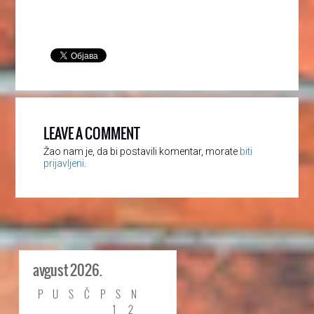
LEAVE A COMMENT
Žao nam je, da bi postavili komentar, morate
biti
prijavljeni
.
avgust 2026.
P
U
S
Č
P
S
N
1
2