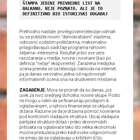
ŠTAMPA JEDINI PRIVREDNI LIST NA 
BALKANU, NIJE POZNATO, ALI JE TO 
DEFINITIVNO BIO ISTORIJSKI DOGAĐAJ
Prethodno nastale, privilegovane televizije odmah
su se približile novim “demokratskim” vlastima,
odnosno vodećim političarima, maksimalno
prilagođavajući sadržaje programa njihovim
željama i interesima. Rezultat je bio sve veće
razočaranje u medije, novine i novinare (kao po
definiciji “nečije” eksponente). Zaražena medijska
scena prenela se sa televizija i tabloida na internet,
pa je danas verovatno jedna od najotrovnijih
informativnih scena ona na društvenim mrežama.
ZAGAĐENJE:
Mora se priznati da su danas, još
uvek za nivo srednjeg dohotka, novine skupe. Pošto
ne mogu u celini da se finansiraju prodajom ili
oglašavanjem, u njihovo finansiranje se uključuje
država. Razume se da je državna pomoć novinama
pod kontrolom vladajuće strukture. Uticaj vladajuće
partijske strukture dolazi i preko ekonomskih
pritisaka na oglašivače tako što velika ekonomski
moćna preduzeća preko kadrovske odgovornosti
ne smeju da se oglašavaju u kritičkim ili tzv.