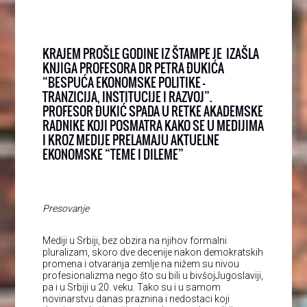
KRAJEM PROŠLE GODINE IZ ŠTAMPE JE IZAŠLA
KNJIGA PROFESORA DR PETRA ĐUKIĆA
“BESPUĆA EKONOMSKE POLITIKE –
TRANZICIJA, INSTITUCIJE I RAZVOJ”.
PROFESOR ĐUKIĆ SPADA U RETKE AKADEMSKE
RADNIKE KOJI POSMATRA KAKO SE U MEDIJIMA
I KROZ MEDIJE PRELAMAJU AKTUELNE
EKONOMSKE “TEME I DILEME”
Presovanje
Mediji u Srbiji, bez obzira na njihov formalni
pluralizam, skoro dve decenije nakon demokratskih
promena i otvaranja zemlje na nižem su nivou
profesionalizma nego što su bili u bivšojJugoslaviji,
pa i u Srbiji u 20. veku. Tako su i u samom
novinarstvu danas praznina i nedostaci koji