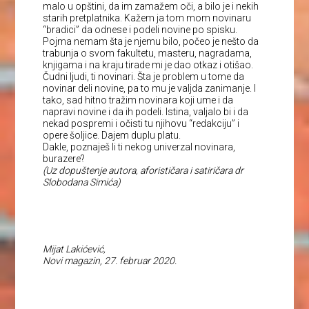
malo u opštini, da im zamažem oči, a bilo je i nekih
starih pretplatnika. Kažem ja tom mom novinaru
“bradici” da odnese i podeli novine po spisku.
Pojma nemam šta je njemu bilo, počeo je nešto da
trabunja o svom fakultetu, masteru, nagradama,
knjigama i na kraju tirade mi je dao otkaz i otišao.
Čudni ljudi, ti novinari. Šta je problem u tome da
novinar deli novine, pa to mu je valjda zanimanje. I
tako, sad hitno tražim novinara koji ume i da
napravi novine i da ih podeli. Istina, valjalo bi i da
nekad pospremi i očisti tu njihovu “redakciju” i
opere šoljice. Dajem duplu platu.
Dakle, poznaješ li ti nekog univerzal novinara,
burazere?
(Uz dopuštenje autora, aforističara i satiričara dr
Slobodana Simića)
Mijat Lakićević,
Novi magazin, 27. februar 2020.