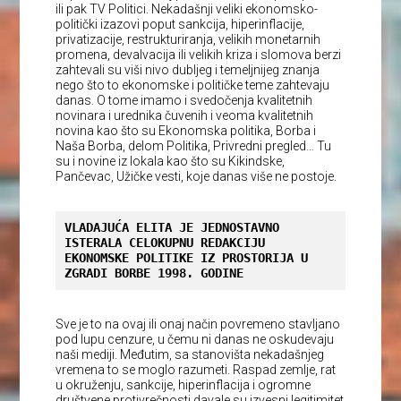
ili pak TV Politici. Nekadašnji veliki ekonomsko-
politički izazovi poput sankcija, hiperinflacije,
privatizacije, restrukturiranja, velikih monetarnih
promena, devalvacija ili velikih kriza i slomova berzi
zahtevali su viši nivo dubljeg i temeljnijeg znanja
nego što to ekonomske i političke teme zahtevaju
danas. O tome imamo i svedočenja kvalitetnih
novinara i urednika čuvenih i veoma kvalitetnih
novina kao što su Ekonomska politika, Borba i
Naša Borba, delom Politika, Privredni pregled… Tu
su i novine iz lokala kao što su Kikindske,
Pančevac, Užičke vesti, koje danas više ne postoje.
VLADAJUĆA ELITA JE JEDNOSTAVNO 
ISTERALA CELOKUPNU REDAKCIJU 
EKONOMSKE POLITIKE IZ PROSTORIJA U 
ZGRADI BORBE 1998. GODINE
Sve je to na ovaj ili onaj način povremeno stavljano
pod lupu cenzure, u čemu ni danas ne oskudevaju
naši mediji. Međutim, sa stanovišta nekadašnjeg
vremena to se moglo razumeti. Raspad zemlje, rat
u okruženju, sankcije, hiperinflacija i ogromne
društvene protivrečnosti davale su izvesni legitimitet