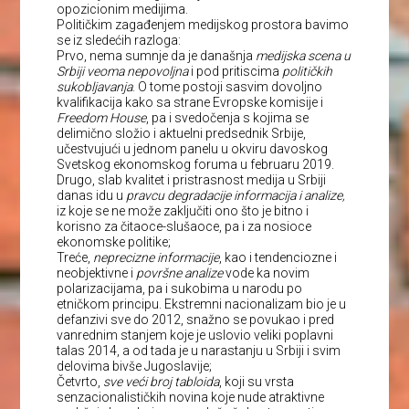
opozicionim medijima.
Političkim zagađenjem medijskog prostora bavimo
se iz sledećih razloga:
Prvo, nema sumnje da je današnja
medijska scena u
Srbiji veoma nepovoljna
i pod pritiscima
političkih
sukobljavanja
. O tome postoji sasvim dovoljno
kvalifikacija kako sa strane Evropske komisije i
Freedom House
, pa i svedočenja s kojima se
delimično složio i aktuelni predsednik Srbije,
učestvujući u jednom panelu u okviru davoskog
Svetskog ekonomskog foruma u februaru 2019.
Drugo, slab kvalitet i pristrasnost medija u Srbiji
danas idu u
pravcu degradacije informacija i analize,
iz koje se ne može zaključiti ono što je bitno i
korisno za čitaoce-slušaoce, pa i za nosioce
ekonomske politike;
Treće,
neprecizne informacije
, kao i tendenciozne i
neobjektivne i
površne analize
vode ka novim
polarizacijama, pa i sukobima u narodu po
etničkom principu. Ekstremni nacionalizam bio je u
defanzivi sve do 2012, snažno se povukao i pred
vanrednim stanjem koje je uslovio veliki poplavni
talas 2014, a od tada je u narastanju u Srbiji i svim
delovima bivše Jugoslavije;
Četvrto,
sve veći broj tabloida
, koji su vrsta
senzacionalističkih novina koje nude atraktivne