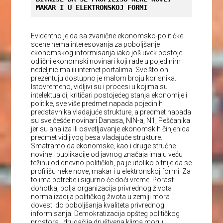
MAKAR I U ELEKTRONSKOJ FORMI
Evidentno je da sa zvanične ekonomsko-političke
scene nema interesovanja za poboljšanje
ekonomskog informisanja iako još uvek postoje
odlični ekonomski novinari koji rade u pojedinim
nedeljnicima ili internet portalima. Sve što oni
prezentuju dostupno je malom broju korisnika.
Istovremeno, vidljivi su i procesi u kojima su
intelektualci, kritičari postojećeg stanja ekonomije i
politike, sve više predmet napada pojedinih
predstavnika vladajuće strukture, a predmet napada
su sve češće novinari Danasa, NIN-a, N1, Peščanika
jer su analiza ili osvetljavanje ekonomskih činjenica
predmet vidljivog besa vladajuće strukture.
Smatramo da ekonomske, kao i druge stručne
novine i publikacije od javnog značaja imaju veću
težinu od dnevno-političkih, pa je utoliko bitnije da se
profilišu neke nove, makar i u elektronskoj formi. Za
to ima potrebe i sigurno će doći vreme. Porast
dohotka, bolja organizacija privrednog života i
normalizacija političkog života u zemlji mora
dovesti do poboljšanja kvaliteta privrednog
informisanja. Demokratizacija opšteg političkog
prostora i drugačija društvena klima mogu