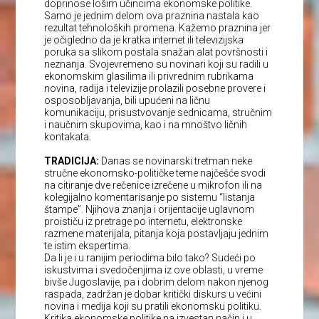
doprinose lošim učincima ekonomske politike.
Samo je jednim delom ova praznina nastala kao
rezultat tehnoloških promena. Kažemo praznina jer
je očigledno da je kratka internet ili televizijska
poruka sa slikom postala snažan alat površnosti i
neznanja. Svojevremeno su novinari koji su radili u
ekonomskim glasilima ili privrednim rubrikama
novina, radija i televizije prolazili posebne provere i
osposobljavanja, bili upućeni na ličnu
komunikaciju, prisustvovanje sednicama, stručnim
i naučnim skupovima, kao i na mnoštvo ličnih
kontakata.
TRADICIJA:
Danas se novinarski tretman neke
stručne ekonomsko-političke teme najčešće svodi
na citiranje dve rečenice izrečene u mikrofon ili na
kolegijalno komentarisanje po sistemu “listanja
štampe”. Njihova znanja i orijentacije uglavnom
proističu iz pretrage po internetu, elektronske
razmene materijala, pitanja koja postavljaju jednim
te istim ekspertima.
Da li je i u ranijim periodima bilo tako? Sudeći po
iskustvima i svedočenjima iz ove oblasti, u vreme
bivše Jugoslavije, pa i dobrim delom nakon njenog
raspada, zadržan je dobar kritički diskurs u većini
novina i medija koji su pratili ekonomsku politiku.
Kritika ekonomske politike na izvestan način i u