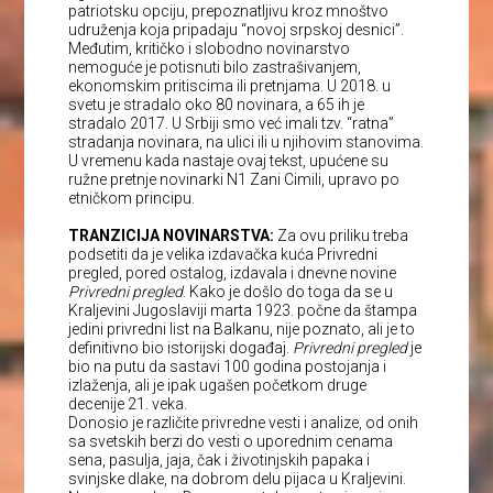
patriotsku opciju, prepoznatljivu kroz mnoštvo
udruženja koja pripadaju “novoj srpskoj desnici”.
Međutim, kritičko i slobodno novinarstvo
nemoguće je potisnuti bilo zastrašivanjem,
ekonomskim pritiscima ili pretnjama. U 2018. u
svetu je stradalo oko 80 novinara, a 65 ih je
stradalo 2017. U Srbiji smo već imali tzv. “ratna”
stradanja novinara, na ulici ili u njihovim stanovima.
U vremenu kada nastaje ovaj tekst, upućene su
ružne pretnje novinarki N1 Zani Cimili, upravo po
etničkom principu.
TRANZICIJA NOVINARSTVA:
Za ovu priliku treba
podsetiti da je velika izdavačka kuća Privredni
pregled, pored ostalog, izdavala i dnevne novine
Privredni pregled
. Kako je došlo do toga da se u
Kraljevini Jugoslaviji marta 1923. počne da štampa
jedini privredni list na Balkanu, nije poznato, ali je to
definitivno bio istorijski događaj.
Privredni pregled
je
bio na putu da sastavi 100 godina postojanja i
izlaženja, ali je ipak ugašen početkom druge
decenije 21. veka.
Donosio je različite privredne vesti i analize, od onih
sa svetskih berzi do vesti o uporednim cenama
sena, pasulja, jaja, čak i životinjskih papaka i
svinjske dlake, na dobrom delu pijaca u Kraljevini.