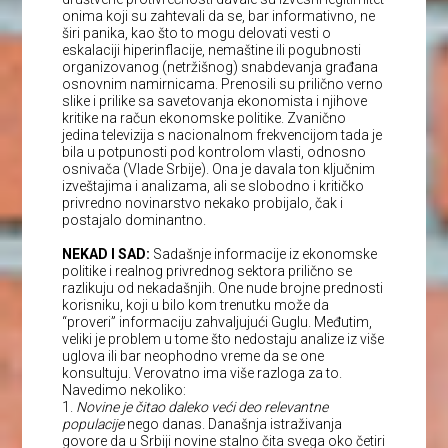
onima koji su zahtevali da se, bar informativno, ne
širi panika, kao što to mogu delovati vesti o
eskalaciji hiperinflacije, nemaštine ili pogubnosti
organizovanog (netržišnog) snabdevanja građana
osnovnim namirnicama. Prenosili su prilično verno
slike i prilike sa savetovanja ekonomista i njihove
kritike na račun ekonomske politike. Zvanično
jedina televizija s nacionalnom frekvencijom tada je
bila u potpunosti pod kontrolom vlasti, odnosno
osnivača (Vlade Srbije). Ona je davala ton ključnim
izveštajima i analizama, ali se slobodno i kritičko
privredno novinarstvo nekako probijalo, čak i
postajalo dominantno.
NEKAD I SAD:
Sadašnje informacije iz ekonomske
politike i realnog privrednog sektora prilično se
razlikuju od nekadašnjih. One nude brojne prednosti
korisniku, koji u bilo kom trenutku može da
“proveri” informaciju zahvaljujući Guglu. Međutim,
veliki je problem u tome što nedostaju analize iz više
uglova ili bar neophodno vreme da se one
konsultuju. Verovatno ima više razloga za to.
Navedimo nekoliko:
1.
Novine je čitao daleko veći deo relevantne
populacije
nego danas. Današnja istraživanja
govore da u Srbiji novine stalno čita svega oko četiri