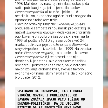
1998. Mali deo novinara lojalnih vlasti ostao je da
radi u publikaciji koja je i dalje nosila naslov
Ekonomska politika
, ali to više nije bio kritički
nedeljnik. I on je konačno ugašen jer nije mogao da
opstane na čitalačkom tržištu.
Glavnina redakcije uništene
Ekonomske politike
preduzela je samostalni novinarski projekat koji su
nazvali
Ekonomist magazin
. Redakcija je pripremila
publikovanje prvog broja časopisa, krajem marta
1999, ali pošto je NATO agresija počela već 24.
marta, publikovanje je odloženo, pa je
Ekonomist
magazin
počeo da izlazi tek u leto 1999. Na izvestan
način
Ekonomist magazin
je bio naslednik slavne
Ekonomske politike,
čiji renome nikada nije
dostigao. Nije ostao u akcionarskom vlasništvu
novinara – pokretača i osnivača, pa je, naročito
nakon izbijanja globalne krize, sve više tavorio u
ekonomsko-finansijskim nevoljama, da bi konačno
bio ugašen 2012.
SMATRAMO DA EKONOMSKE, KAO I DRUGE 
STRUČNE NOVINE I PUBLIKACIJE OD 
JAVNOG ZNAČAJA IMAJU VEĆU TEŽINU OD 
DNEVNO-POLITIČKIH, PA JE UTOLIKO 
BITNIJE DA SE PROFILIŠU NEKE NOVE, 