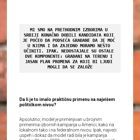
MI SMO NA PRETHODNIM IZBORIMA U 
SRBIJI KONAČNO DOBILI KANDIDATA KOJI 
JE POČEO DA PODSEĆA GRAĐANE DA JE MOĆ 
U NJIMA I DA ZAJEDNO MORAMO NEŠTO 
UČINITI. IPAK, NEDOSTAJALE SU OSTALE 
DVE KOMPONENTE: GRAĐANI NA TERENU I 
JASAN PLAN PROMENA ZA KOJI BI LJUDI 
MOGLI DA SE ZALOŽE
Da li je to imalo praktičnu primenu na najvišem
političkom nivou?
Apsolutno, model je primenjivan u brojnim
primerima izbornih kampanja u Americi, kako na
lokalnom tako i na federalnom nivou. Ipak, najveći
uspeh i dokaz da model radi bila je kampanja