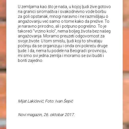
U zemljama kao što je naša, u kojoj ljudi žive gotovo
na granici siromaštva i svakodnevno vode borbu
za goli opstanak, mnogi naravno i ne razmišljaju o
angažovanju već samo o tome kako da prežive. To
je naravno prirodno, ali i potpuno pogrešno. To je
takoreći “vrzino kolo”, nema boljeg života bez našeg
angažovanja. Moramo preuzeti odgovornost za
svoje živote. U tom smislu, ljudi koji to shvataju
počinju da se organizuju i onda oni pokreću druge
ljude. I da, nema tu podele na Beograd i provinciju,
mi smo svi jedna zemlja i moramo se svi buditi i
boriti zajedno.
Mijat Lakićević; Foto: Ivan Šepić
Novi magazin, 26. oktobar 2017.