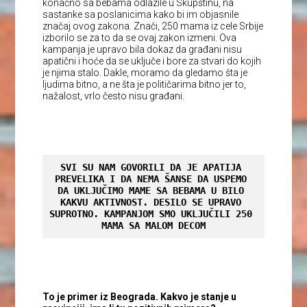
konačno sa bebama odlazile u Skupštinu, na
sastanke sa poslanicima kako bi im objasnile
značaj ovog zakona. Znači, 250 mama iz cele Srbije
izborilo se za to da se ovaj zakon izmeni. Ova
kampanja je upravo bila dokaz da građani nisu
apatični i hoće da se uključe i bore za stvari do kojih
je njima stalo. Dakle, moramo da gledamo šta je
ljudima bitno, a ne šta je političarima bitno jer to,
nažalost, vrlo često nisu građani.
SVI SU NAM GOVORILI DA JE APATIJA 
PREVELIKA I DA NEMA ŠANSE DA USPEMO 
DA UKLJUČIMO MAME SA BEBAMA U BILO 
KAKVU AKTIVNOST. DESILO SE UPRAVO 
SUPROTNO. KAMPANJOM SMO UKLJUČILI 250 
MAMA SA MALOM DECOM
To je primer iz Beograda. Kakvo je stanje u