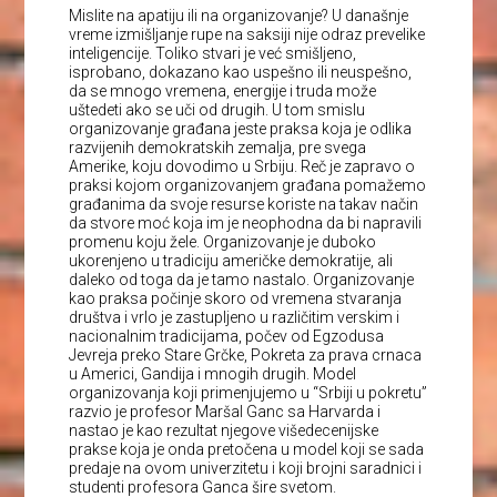
Mislite na apatiju ili na organizovanje? U današnje
vreme izmišljanje rupe na saksiji nije odraz prevelike
inteligencije. Toliko stvari je već smišljeno,
isprobano, dokazano kao uspešno ili neuspešno,
da se mnogo vremena, energije i truda može
uštedeti ako se uči od drugih. U tom smislu
organizovanje građana jeste praksa koja je odlika
razvijenih demokratskih zemalja, pre svega
Amerike, koju dovodimo u Srbiju. Reč je zapravo o
praksi kojom organizovanjem građana pomažemo
građanima da svoje resurse koriste na takav način
da stvore moć koja im je neophodna da bi napravili
promenu koju žele. Organizovanje je duboko
ukorenjeno u tradiciju američke demokratije, ali
daleko od toga da je tamo nastalo. Organizovanje
kao praksa počinje skoro od vremena stvaranja
društva i vrlo je zastupljeno u različitim verskim i
nacionalnim tradicijama, počev od Egzodusa
Jevreja preko Stare Grčke, Pokreta za prava crnaca
u Americi, Gandija i mnogih drugih. Model
organizovanja koji primenjujemo u “Srbiji u pokretu”
razvio je profesor Maršal Ganc sa Harvarda i
nastao je kao rezultat njegove višedecenijske
prakse koja je onda pretočena u model koji se sada
predaje na ovom univerzitetu i koji brojni saradnici i
studenti profesora Ganca šire svetom.