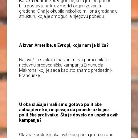
Baraka Obame 2008. godine, koja je u potpunosti
bila postavljena kroz model organizovanja
građana. Ona je okupila nekoliko miliona građana u
strukturu koja je omogućila njegovu pobedu.
A izvan Amerike, u Evropi, koja nam je bliža?
Najsvežiji i svakako najzanimljiviji primer bila je
nedavna predsednička kampanja Emanuela
Makrona, koji je sada kao što znamo predsednik
Francuske.
U oba slučaja imali smo gotovo političke
autsajdere koji uspevaju da pobede ozbiljne
političke protivnike. Šta je dovelo do uspeha ovih
kampanja?
Glavna karakteristika ovih kampanja je da su one