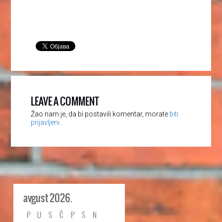
LEAVE A COMMENT
Žao nam je, da bi postavili komentar, morate
biti
prijavljeni
.
avgust 2026.
P
U
S
Č
P
S
N