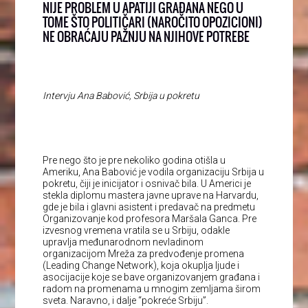
NIJE PROBLEM U APATIJI GRAĐANA NEGO U
TOME ŠTO POLITIČARI (NAROČITO OPOZICIONI)
NE OBRAĆAJU PAŽNJU NA NJIHOVE POTREBE
Intervju Ana Babović, Srbija u pokretu
Pre nego što je pre nekoliko godina otišla u
Ameriku, Ana Babović je vodila organizaciju Srbija u
pokretu, čiji je inicijator i osnivač bila. U Americi je
stekla diplomu mastera javne uprave na Harvardu,
gde je bila i glavni asistent i predavač na predmetu
Organizovanje kod profesora Maršala Ganca. Pre
izvesnog vremena vratila se u Srbiju, odakle
upravlja međunarodnom nevladinom
organizacijom Mreža za predvođenje promena
(Leading Change Network), koja okuplja ljude i
asocijacije koje se bave organizovanjem građana i
radom na promenama u mnogim zemljama širom
sveta. Naravno, i dalje “pokreće Srbiju”.