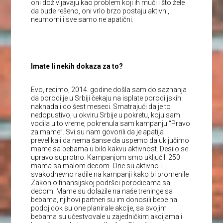
oni doživljavaju kao problem koji ih muči i što žele
da bude rešeno, oni vrlo brzo postaju aktivni,
neumorni i sve samo ne apatični.
Imate li nekih dokaza za to?
Evo, recimo, 2014. godine došla sam do saznanja
da porodilje u Srbiji čekaju na isplate porodiljskih
naknada i do šest meseci. Smatrajući da je to
nedopustivo, u okviru Srbije u pokretu, koju sam
vodila u to vreme, pokrenula sam kampanju “Pravo
za mame”. Svi su nam govorili da je apatija
prevelika i da nema šanse da uspemo da uključimo
mame sa bebama u bilo kakvu aktivnost. Desilo se
upravo suprotno. Kampanjom smo uključili 250
mama sa malom decom. One su aktivno i
svakodnevno radile na kampanji kako bi promenile
Zakon o finansijskoj podršci porodicama sa
decom. Mame su dolazile na naše treninge sa
bebama, njihovi partneri su im donosili bebe na
podoj dok su one planirale akcije, sa svojim
bebama su učestvovale u zajedničkim akcijama i