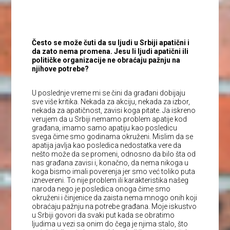
Često se može čuti da su ljudi u Srbiji apatični i
da zato nema promena. Jesu li ljudi apatični ili
političke organizacije ne obraćaju pažnju na
njihove potrebe?
U poslednje vreme mi se čini da građani dobijaju
sve više kritika. Nekada za akciju, nekada za izbor,
nekada za apatičnost, zavisi koga pitate. Ja iskreno
verujem da u Srbiji nemamo problem apatije kod
građana, imamo samo apatiju kao posledicu
svega čime smo godinama okruženi. Mislim da se
apatija javlja kao posledica nedostatka vere da
nešto može da se promeni, odnosno da bilo šta od
nas građana zavisi i, konačno, da nema nikoga u
koga bismo imali poverenja jer smo već toliko puta
iznevereni. To nije problem ili karakteristika našeg
naroda nego je posledica onoga čime smo
okruženi i činjenice da zaista nema mnogo onih koji
obraćaju pažnju na potrebe građana. Moje iskustvo
u Srbiji govori da svaki put kada se obratimo
ljudima u vezi sa onim do čega je njima stalo, što