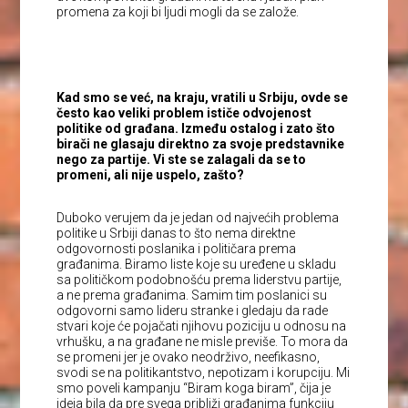
promena za koji bi ljudi mogli da se založe.
Kad smo se već, na kraju, vratili u Srbiju, ovde se
često kao veliki problem ističe odvojenost
politike od građana. Između ostalog i zato što
birači ne glasaju direktno za svoje predstavnike
nego za partije. Vi ste se zalagali da se to
promeni, ali nije uspelo, zašto?
Duboko verujem da je jedan od najvećih problema
politike u Srbiji danas to što nema direktne
odgovornosti poslanika i političara prema
građanima. Biramo liste koje su uređene u skladu
sa političkom podobnošću prema liderstvu partije,
a ne prema građanima. Samim tim poslanici su
odgovorni samo lideru stranke i gledaju da rade
stvari koje će pojačati njihovu poziciju u odnosu na
vrhušku, a na građane ne misle previše. To mora da
se promeni jer je ovako neodrživo, neefikasno,
svodi se na politikantstvo, nepotizam i korupciju. Mi
smo poveli kampanju “Biram koga biram”, čija je
ideja bila da pre svega približi građanima funkciju