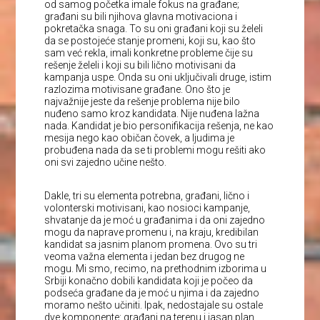
od samog početka imale fokus na građane;
građani su bili njihova glavna motivaciona i
pokretačka snaga. To su oni građani koji su želeli
da se postojeće stanje promeni, koji su, kao što
sam već rekla, imali konkretne probleme čije su
rešenje želeli i koji su bili lično motivisani da
kampanja uspe. Onda su oni uključivali druge, istim
razlozima motivisane građane. Ono što je
najvažnije jeste da rešenje problema nije bilo
nuđeno samo kroz kandidata. Nije nuđena lažna
nada. Kandidat je bio personifikacija rešenja, ne kao
mesija nego kao običan čovek, a ljudima je
probuđena nada da se ti problemi mogu rešiti ako
oni svi zajedno učine nešto.
Dakle, tri su elementa potrebna, građani, lično i
volonterski motivisani, kao nosioci kampanje,
shvatanje da je moć u građanima i da oni zajedno
mogu da naprave promenu i, na kraju, kredibilan
kandidat sa jasnim planom promena. Ovo su tri
veoma važna elementa i jedan bez drugog ne
mogu. Mi smo, recimo, na prethodnim izborima u
Srbiji konačno dobili kandidata koji je počeo da
podseća građane da je moć u njima i da zajedno
moramo nešto učiniti. Ipak, nedostajale su ostale
dve komponente: građani na terenu i jasan plan