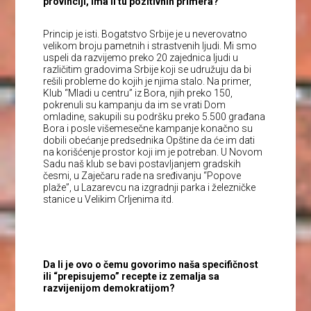
provinciji, ima li tu pozitivnih primera?
Princip je isti. Bogatstvo Srbije je u neverovatno
velikom broju pametnih i strastvenih ljudi. Mi smo
uspeli da razvijemo preko 20 zajednica ljudi u
različitim gradovima Srbije koji se udružuju da bi
rešili probleme do kojih je njima stalo. Na primer,
Klub “Mladi u centru” iz Bora, njih preko 150,
pokrenuli su kampanju da im se vrati Dom
omladine, sakupili su podršku preko 5.500 građana
Bora i posle višemesečne kampanje konačno su
dobili obećanje predsednika Opštine da će im dati
na korišćenje prostor koji im je potreban. U Novom
Sadu naš klub se bavi postavljanjem gradskih
česmi, u Zaječaru rade na sređivanju “Popove
plaže”, u Lazarevcu na izgradnji parka i železničke
stanice u Velikim Crljenima itd.
Da li je ovo o čemu govorimo naša specifičnost
ili “prepisujemo” recepte iz zemalja sa
razvijenijom demokratijom?