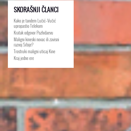
SKORAŠNJI ČLANCI
Kako je tandem Lučić–Vučić
upropastio Telekom
Kratak odgovor Pozhidaevu
Maligni kineski novac ili zavisni
razvoj Srbije?
Trostruki maligni uticaj Kine
Kraj jedne ere