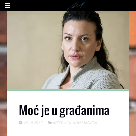
Moć je u građanima
26.10.2017
INTERVJUI
,
NOVI MAGAZIN