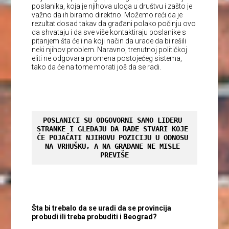
poslanika, koja je njihova uloga u društvu i zašto je
važno da ih biramo direktno. Možemo reći da je
rezultat dosad takav da građani polako počinju ovo
da shvataju i da sve više kontaktiraju poslanike s
pitanjem šta će i na koji način da urade da bi rešili
neki njihov problem. Naravno, trenutnoj političkoj
eliti ne odgovara promena postojećeg sistema,
tako da će na tome morati još da se radi.
POSLANICI SU ODGOVORNI SAMO LIDERU 
STRANKE I GLEDAJU DA RADE STVARI KOJE 
ĆE POJAČATI NJIHOVU POZICIJU U ODNOSU 
NA VRHUŠKU, A NA GRAĐANE NE MISLE 
PREVIŠE
Šta bi trebalo da se uradi da se provincija
probudi ili treba probuditi i Beograd?