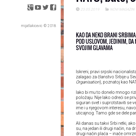
23.05.2019
NOVI MAGAZIN
mijatlakicevic © 2018
KAO DA NEKO BRANI SRBIMA
POD USLOVOM, JEDINIM, DA
SVOJIM GLAVAMA
Iskreni, pravi srpski nacionali
zalagao za članstvo Srbije u Se
Organisation
), poznatoj kao NA
Iako bi mu to donelo mnogo ri
položaju. Nije lako odreći se priv
siguran svet i suprotstaviti se
ime i u njegovom interesu, navo
uticajnog. Tamo gde se dele pare
Ali danas su takvi Srbi retki, ako
su, na jedan ili drugi način, na d
drugi način plaća – inače omrzn