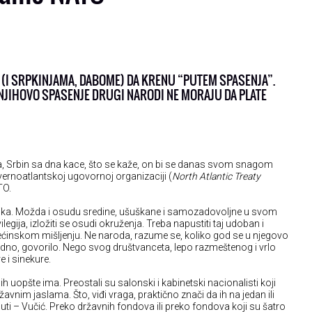
 (I SRPKINJAMA, DABOME) DA KRENU “PUTEM SPASENJA”.
 NJIHOVO SPASENJE DRUGI NARODI NE MORAJU DA PLATE
sta, Srbin sa dna kace, što se kaže, on bi se danas svom snagom
vernoatlantskoj ugovornoj organizaciji (
North Atlantic Treaty
TO.
zika. Možda i osudu sredine, ušuškane i samozadovoljne u svom
ilegija, izložiti se osudi okruženja. Treba napustiti taj udoban i
 većinskom mišljenju. Ne naroda, razume se, koliko god se u njegovo
dno, govorilo. Nego svog društvanceta, lepo razmeštenog i vrlo
 i sinekure.
 ih uopšte ima. Preostali su salonski i kabinetski nacionalisti koji
ržavnim jaslama. Što, viđi vraga, praktično znači da ih na jedan ili
uti – Vučić. Preko državnih fondova ili preko fondova koji su šatro