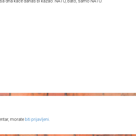
n sa dna kace danas bi kazao: NATO, bato, samo NATO.
entar, morate
biti prijavljeni
.