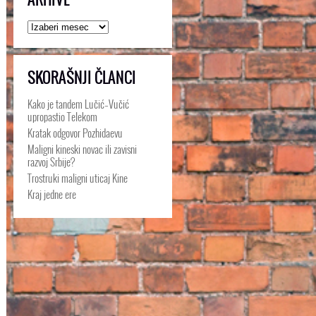
Arhive
SKORAŠNJI ČLANCI
Kako je tandem Lučić–Vučić
upropastio Telekom
Kratak odgovor Pozhidaevu
Maligni kineski novac ili zavisni
razvoj Srbije?
Trostruki maligni uticaj Kine
Kraj jedne ere