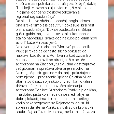
kritična masa putnika u unutrašnjosti Srbije”, dakle,
“ljudi koji redovno putuju avionima, što bi pokrilo
inicijalne, odnosno troškove održavanja
regionalnog saobraćaja”.
Da bi se i na vazdušni saobraćaj mogla primeniti
ona izreka “smole is beautiful” pokazuje i brzi rast
biznis saobraćaja. “Dok se posle Jata i Er Srbija
guši u gubicima, privatne avio-taksi kompanije
stalno napreduju i svake godine kupe po jedan novi
avion”, kaže Mirosavljević.
Na otvaranju Aerodroma “Morava” predsednik
Vučić je rekao da će nešto slično pokušati da
napravi i kod Bora i s Ponikvama kod Užica. Bor
ćemo zasad ostaviti po strani, ali što se tiče
aerodroma na Zlatiboru, tu aktuelna vlast zapravo
već godinama sprečava otvaranje aerodroma.
Naime, još pre tri godine – da ranije pokušaje ne
pominjemo – predsednik Opštine Čajetina Milan
Stamatović sazvao je skup privrednika i lokalnih i
državnih funkcionera posvećen otvaranju
aerodroma Ponikve. “Aerodrom Ponikve je odličan,
ima dobru pistu koja treba da se sredi, ali je na
dobroj lokaciji, ima i terminal. Ja sam prošle godine
vodio neke razgovore sa Rajanerom, oni su bili
spremni da lete na Ponikve, videli su da bi privukli
saobraćaj sa Tuzle i Mostara, međutim, država za