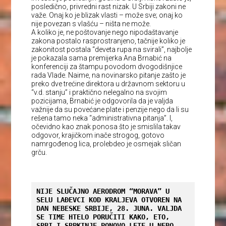
posledično, privredni rast nizak. U Srbiji zakoni ne
važe. Onaj ko je blizak vlasti – može sve; onaj ko
nije povezan s vlašću – ništa ne može.
A koliko je, ne poštovanje nego nipodaštavanje
zakona postalo rasprostranjeno, tačnije koliko je
zakonitost postala “deveta rupa na svirali”, najbolje
je pokazala sama premijerka Ana Brnabić na
konferenciji za štampu povodom dvogodišnjice
rada Vlade. Naime, na novinarsko pitanje zašto je
preko dve trećine direktora u državnom sektoru u
“v.d. stanju” i praktično nelegalno na svojim
pozicijama, Brnabić je odgovorila da je valjda
važnije da su povećane plate i penzije nego da li su
rešena tamo neka “administrativna pitanja”. I,
očevidno kao znak ponosa što je smislila takav
odgovor, krajičkom inače strogog, gotovo
namrgođenog lica, prolebdeo je osmejak sličan
grču.
NIJE SLUČAJNO AERODROM “MORAVA” U 
SELU LAĐEVCI KOD KRALJEVA OTVOREN NA 
DAN NEBESKE SRBIJE, 28. JUNA. VALJDA 
SE TIME HTELO PORUČITI KAKO, ETO, 
SRBI I SRPKINJE PONOVO LETE U NEBO. 