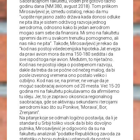
Saobraćajnom fakultetu, vođen pre gotovo tačno
godinu dana (NM 380, avgust 2018). Tom prilikom
Mirosavljević je, između ostalog, rekao da mu
“uopšte nije jasno zašto država kada donosi odluke
ne pita šta je sistem održivog razvoja jednog
aerodroma, odnosno kako bi jedan aerodrom
mogao sam sebe da finansira. Mi smo na fakultetu
spremni da im u svakom trenutku pomognemo, ali
nas niko ne pita”. Takođe, Mirosavljević je rekao da
“kod nas postoji višedecenijska hipoteka Jat ervejza
da pravi avion mora da ima 150-180 sedišta i da
sve ispod toga nije avion. Međutim, to nije tačno.
Kod nas ne postoji ideja o postepenom razvoju,
dakle da treba da se počne od nečeg malog, da bi
posle izvesnog vremena ono postalo veliko i
ozbiljno. Kod nas se, na primer, ne veruje da je
moguć saobraćaj avionom od 20 mesta. Već 15-20
godina mi na fakultetu pokušavamo da afirmišemo
tu ideju. Jer, to je zapravo okosnica regionalnog
saobraćaja, gde se aktiviraju sekundarni i tercijarni
aerodromi kao što su Ponikve, ‘Morava’, Bor,
Zrenjanin”.
Na pitanje koje se odmah logično postavlja, da li je
standard u Srbiji toliko visok da bi bilo dovoljno
putnika, Mirosavljević je odgovorio da su na
fakultetu analizirali “podatke Republičkog zavoda za
statistiku o broju putnika i ustanovili da postoji