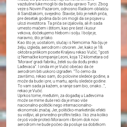
vazdušne luke mogli bi da budu upravo Turci. Zbog
veze s Novim Pazarom, odnosno Raškom oblašću
ili Sandžakom, svejedno. Štaviše, bilo je nekih priča,
pre desetak godina da bi oni mogli da se pojave u
ulozi investitora. Ta priča se izjalovila, ali ih sada
umesto mačem i štitom, kao pre šest i kusur
vekova, dočekujemo hlebom i solju. I bolje je,
naravno, što je tako.
Kao što je, uostalom, slučaj i s Nemcima. Na čiju je
želju, izgleda, aerodrom i otvoren. Jer, kako je 18.
oktobra prilikom posete Kraljevu rekao Vučić, “gosti
iz Nemačke kompanije Leoni, koja 12 kilometara od
‘Morave’ gradi fabriku, želeli su da dođu preko
Lađevaca”. I onda im je Vučić obećao da će
aerodrom biti uskoro izgrađen. “To ćemo da
završimo, rekao sam, do polovine sledeće godine, a
može da bude i pre, u martu, aprilu sledeće godine.
To vam sada ja kažem, a ranije sam bio, onako…”,
rekao je Vučić.
Uprkos tome, međutim, za događaj u Lađevcima
može se mirne duše reći da je imao više
nacionalno-politički nego internacionalno-
ekonomski značaj. Jer, političko-marketinški efekti
su vidljivi, ali privredno-profitni teško. I ko zna koliko
će još vode proteći Moravom i Ibrom dok novi
aerodrom ne bude počeo da posluje sa dobitkom.