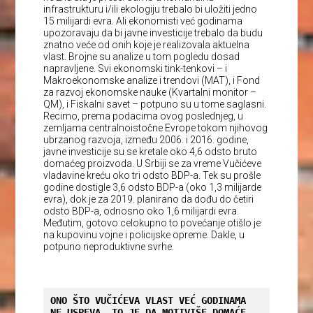
infrastrukturu i/ili ekologiju trebalo bi uložiti jedno
15 milijardi evra. Ali ekonomisti već godinama
upozoravaju da bi javne investicije trebalo da budu
znatno veće od onih koje je realizovala aktuelna
vlast. Brojne su analize u tom pogledu dosad
napravljene. Svi ekonomski tink-tenkovi – i
Makroekonomske analize i trendovi (MAT), i Fond
za razvoj ekonomske nauke (Kvartalni monitor –
QM), i Fiskalni savet – potpuno su u tome saglasni.
Recimo, prema podacima ovog poslednjeg, u
zemljama centralnoistočne Evrope tokom njihovog
ubrzanog razvoja, između 2006. i 2016. godine,
javne investicije su se kretale oko 4,6 odsto bruto
domaćeg proizvoda. U Srbiji se za vreme Vučićeve
vladavine kreću oko tri odsto BDP-a. Tek su prošle
godine dostigle 3,6 odsto BDP-a (oko 1,3 milijarde
evra), dok je za 2019. planirano da dođu do četiri
odsto BDP-a, odnosno oko 1,6 milijardi evra.
Međutim, gotovo celokupno to povećanje otišlo je
na kupovinu vojne i policijske opreme. Dakle, u
potpuno neproduktivne svrhe.
ONO ŠTO VUČIĆEVA VLAST VEĆ GODINAMA 
NE USPEVA, TO JE DA MOTIVIŠE DOMAĆE 