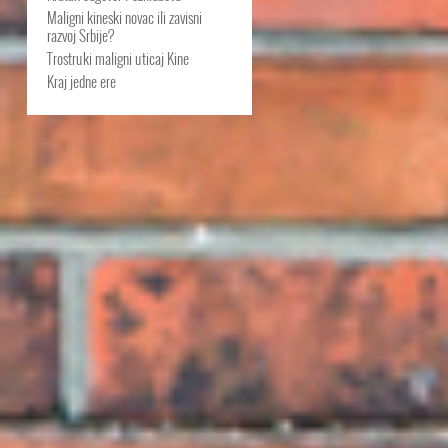
Maligni kineski novac ili zavisni
razvoj Srbije?
Trostruki maligni uticaj Kine
Kraj jedne ere