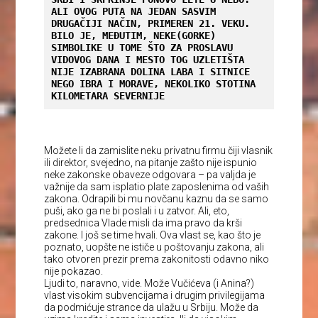
ALI OVOG PUTA NA JEDAN SASVIM 
DRUGAČIJI NAČIN, PRIMEREN 21. VEKU. 
BILO JE, MEĐUTIM, NEKE(GORKE) 
SIMBOLIKE U TOME ŠTO ZA PROSLAVU 
VIDOVOG DANA I MESTO TOG UZLETIŠTA 
NIJE IZABRANA DOLINA LABA I SITNICE 
NEGO IBRA I MORAVE, NEKOLIKO STOTINA 
KILOMETARA SEVERNIJE
Možete li da zamislite neku privatnu firmu čiji vlasnik
ili direktor, svejedno, na pitanje zašto nije ispunio
neke zakonske obaveze odgovara – pa valjda je
važnije da sam isplatio plate zaposlenima od vaših
zakona. Odrapili bi mu novčanu kaznu da se samo
puši, ako ga ne bi poslali i u zatvor. Ali, eto,
predsednica Vlade misli da ima pravo da krši
zakone. I još se time hvali. Ova vlast se, kao što je
poznato, uopšte ne ističe u poštovanju zakona, ali
tako otvoren prezir prema zakonitosti odavno niko
nije pokazao.
Ljudi to, naravno, vide. Može Vučićeva (i Anina?)
vlast visokim subvencijama i drugim privilegijama
da podmićuje strance da ulažu u Srbiju. Može da