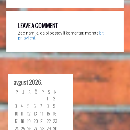
LEAVE A COMMENT
Žao nam je, da bi postavili komentar, morate
biti
prijavljeni
.
avgust 2026.
P
U
S
Č
P
S
N
1
2
3
4
5
6
7
8
9
10
11
12
13
14
15
16
17
18
19
20
21
22
23
24
25
26
27
28
29
30