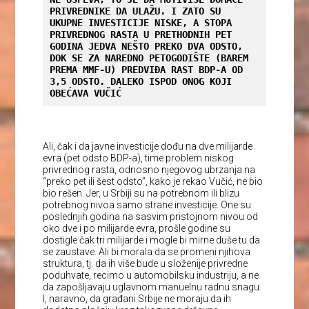
PRIVREDNIKE DA ULAŽU. I ZATO SU 
UKUPNE INVESTICIJE NISKE, A STOPA 
PRIVREDNOG RASTA U PRETHODNIH PET 
GODINA JEDVA NEŠTO PREKO DVA ODSTO, 
DOK SE ZA NAREDNO PETOGODIŠTE (BAREM 
PREMA MMF-U) PREDVIĐA RAST BDP-A OD 
3,5 ODSTO. DALEKO ISPOD ONOG KOJI 
OBEĆAVA VUČIĆ
Ali, čak i da javne investicije dođu na dve milijarde
evra (pet odsto BDP-a), time problem niskog
privrednog rasta, odnosno njegovog ubrzanja na
“preko pet ili šest odsto”, kako je rekao Vučić, ne bio
bio rešen. Jer, u Srbiji su na potrebnom ili blizu
potrebnog nivoa samo strane investicije. One su
poslednjih godina na sasvim pristojnom nivou od
oko dve i po milijarde evra, prošle godine su
dostigle čak tri milijarde i mogle bi mirne duše tu da
se zaustave. Ali bi morala da se promeni njihova
struktura, tj. da ih više bude u složenije privredne
poduhvate, recimo u automobilsku industriju, a ne
da zapošljavaju uglavnom manuelnu radnu snagu.
I, naravno, da građani Srbije ne moraju da ih