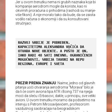
Jer u ovom trenutku nema ni grubih naznaka koje bi
kompanije aerodrom mogle da koriste, kao ni
okvirnih proračuna o prihodima (rashodi su manje-
više fiksni). A nije moralo tako da bude, da se zaista
vodilo računa o ekonomiji i da su konsultovani
stručnjaci.
RAZVOJ SRBIJE JE PODREĐEN, 
KAPACITETIMA ALEKSANDRA VUČIĆA DA 
OTVARA NOVE OBJEKTE. A POŠTO JE ON, 
IAKO RADI 48 SATI DNEVNO, OGRANIČENIH 
MOGUĆNOSTI, SRBIJA TAVORI NA REPU 
REGIONA, EVROPE I SVETA
PREZIR PREMA ZNANJU
: Naime, jedno od glavnih
pitanja uoči otvaranja aerodroma “Morava” bilo je
da li će osim aviona tipa ATR i Boing 737 na njega
moći da sleću i Erbasovi, dakle, u principu, sve veliki
avioni. U ovom trenutku moramo da podsetimo na
intervju s Petrom Mirosavljevićem, profesorom
vazdušnog saobraćaja na beogradskom