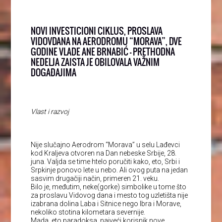
NOVI INVESTICIONI CIKLUS, PROSLAVA
VIDOVDANA NA AERODROMU “MORAVA”, DVE
GODINE VLADE ANE BRNABIĆ – PRETHODNA
NEDELJA ZAISTA JE OBILOVALA VAŽNIM
DOGAĐAJIMA
Vlast i razvoj
Nije slučajno Aerodrom “Morava” u selu Lađevci
kod Kraljeva otvoren na Dan nebeske Srbije, 28.
juna. Valjda se time htelo poručiti kako, eto, Srbi i
Srpkinje ponovo lete u nebo. Ali ovog puta na jedan
sasvim drugačiji način, primeren 21. veku.
Bilo je, međutim, neke(gorke) simbolike u tome što
za proslavu Vidovog dana i mesto tog uzletišta nije
izabrana dolina Laba i Sitnice nego Ibra i Morave,
nekoliko stotina kilometara severnije.
Mada, eto paradoksa, najveći korisnik nove