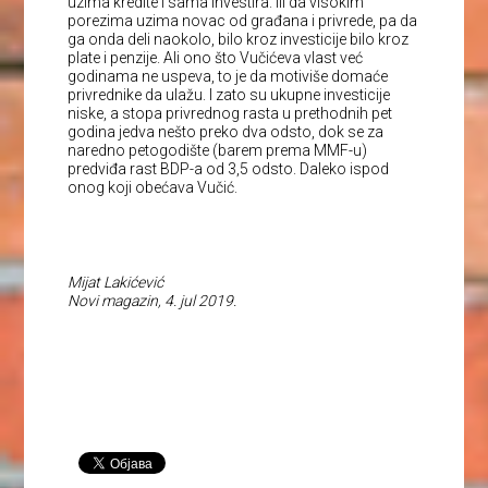
uzima kredite i sama investira. Ili da visokim
porezima uzima novac od građana i privrede, pa da
ga onda deli naokolo, bilo kroz investicije bilo kroz
plate i penzije. Ali ono što Vučićeva vlast već
godinama ne uspeva, to je da motiviše domaće
privrednike da ulažu. I zato su ukupne investicije
niske, a stopa privrednog rasta u prethodnih pet
godina jedva nešto preko dva odsto, dok se za
naredno petogodište (barem prema MMF-u)
predviđa rast BDP-a od 3,5 odsto. Daleko ispod
onog koji obećava Vučić.
Mijat Lakićević
Novi magazin, 4. jul 2019.