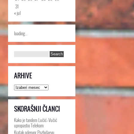
31
« jul
loading...
ARHIVE
Arhive
SKORAŠNJI ČLANCI
Kako je tandem Lučić–Vučić
upropastio Telekom
Kratak odgovor Pozhidaevu