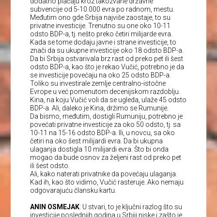
dodatno plaćaju kroz takozvane državne
subvencije od 5-10.000 evra po radnom, mestu.
Međutim ono gde Srbija najviše zaostaje, to su
privatne investicije. Trenutno su one oko 10-11
odsto BDP-a, tj. nešto preko četiri milijarde evra.
Kada se tome dodaju javne i strane investicije, to
znači da su ukupne investicije oko 18 odsto BDP-a.
Da bi Srbija ostvarivala brz rast od preko pet ili šest
odsto BDP-a, kao što je rekao Vučić, potrebno je da
se investicije povećaju na oko 25 odsto BDP-a.
Toliko su investirale zemlje centralno-istočne
Evrope u već pomenutom decenijskom razdoblju.
Kina, na koju Vučić voli da se ugleda, ulaže 45 odsto
BDP-a. Ali, daleko je Kina, držimo se Rumunije.
Da bismo, međutim, dostigli Rumuniju, potrebno je
povećati privatne investicije za oko 50 odsto, tj. sa
10-11 na 15-16 odsto BDP-a. Ili, u novcu, sa oko
četiri na oko šest milijardi evra. Da bi ukupna
ulaganja dostigla 10 milijardi evra. Što bi onda
mogao da bude osnov za željeni rast od preko pet
ili šest odsto.
Ali, kako naterati privatnike da povećaju ulaganja.
Kad ih, kao što vidimo, Vučić rasteruje. Ako nemaju
odgovarajuću člansku kartu.
ANIN OSMEJAK
: U stvari, to je ključni razlog što su
investicije poslednjih godina u Srbiji niske i zašto je,