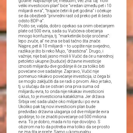
godine. Najvažnije se, međutim, već zna: taj “novi
veliki investicioni plan” biće “vredan između pet i 10
milijardi evra”, “trajaće četiri ili pet godina” i očekuje
se da obezbedi “privredni rast od preko pet ili šesto
odsto BDP-a”.
Pošto se, valjda, dobro opekao sa onim obećanjem
plate od 500 evra, sada su Vučićeva obećanja
mnogo konfuznija, tj. “marketinški bolje sročena”:
lepo zvuče, al’ ne zna se baš tačno šta znače.
Najpre, pet ili 10 milijardi – to uopšte nije svejedno,
razlika je što bi reko Mujo, “drastićna”. Drugo, i
važnije, nije baš jasno misli li Vučić da će u narednoj
petoletci ukupne (buduće) državne investicije
iznositi milijardu-dve godišnje ili će za toliko biti
povećane ove sadašnje. Zapravo, Vučić nije
pomenuo nikakvo povećanje investicija, iz čega bi
se moglo zaključiti da se radi o prvom. Ako je tako,
tj. u slučaju da se ostvari ona prva suma od
milijardu evra, to onda nije nikakav investicioni
ciklus, to je investiciona kataklizma. Jer država
Srbija već sada ulaže oko milijardu i po evra.
Ukoliko pak taj novi investicioni plan bude
predviđao državna ulaganja od dve milijarde evra
godišnje, to će značiti povećanje od 500 miliona
evra. To je dobro, mada ni to nije dovoljno. S
obzirom na to da potreba ima toliko da se prosto
ne zna šta je preče. Samo u komunalnu