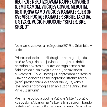
REČI KOJE NEKO IZGOVARA NAJPRE GOVORE O
NJEMU SAMOM. VUČIĆEV GOVOR, MEĐUTIM,
NE OTKRIVA SAMO VUČIĆEV KARAKTER. JER ON
SVE VIŠE POSTAJE KARAKTER SRBIJE. TAKO DA,
U STVARI, VUČIĆ PORUČUJE: “SIKTER, BRE,
SRBIJO”
Ne znamo za svet, ali reč godine 2019. u Srbiji biće –
sikter.
“Vi, stranci, dobrodošli, dragi ste nam gosti, a da
srušite Srbiju da dobiju vlast oni koji nisu dobili
narodno poverenje – sikter, od toga nema ništa.
Srbija će da čuva svoju slobodu, nezavisnost i
suverenitet”. To je u nedelju 1. septembra na sednici
Glavnog odbora Srpske napredne stranke rekao
(njen) predsednik Aleksandar Vučić, uz, kako su
javili mediji, “gromoglasan aplauz prisutnih u hali
Pinki u Zemunu”
Pre manje od pola godine Vučić je “sikter” poručio
kosovskim Albancima. “Sikter s tim papirom bando
iz Prištine”, rekao je 8. marta na mitingu u Sremskoj