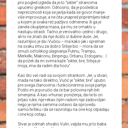
prvi pogled izgleda da je to “sikter” strancima
upućeno greškom. Odnosno, da je posledica
nepreciznosti koja se javlja kada se govor manje-
više improvizuje, a ne čita unapred pripremljeni tekst
u kojem je svaka reč pažljivo odmerena. Ili ga je
zanela okupljena masa, pa mu se omaklo u
nastupu strasti. Tačno je verovatno i jedno i drugo,
ali to ne znači da nije došlo iz dubine duše. Jer,
razumljivo je da i Vučiću – ma kako jak i spreman
na svaku žrtvu za dobro Srbije bio – mora da se
smuči od tolikog ulagivanja Putinu, Trampu,
Merkelki, Makronu, Đinpingu, Orbanu, Erdoganu… I
da poželi da im svima kaže “sikter, bre, Srbija je
moja, ima da radim šta hoću”.
Kao što već radi sa svojom strankom. Jer, u stvari,
mada ne tako direktno, Vučić je “sikter, bre” uputio
pre svega članovima i funkcionerima svoje partije.
Pošto im je poručio da će bar polovina njih biti
smenjena. A kao vrhunac poniženja, da ne bi on
prljao ruke, nije rekao čijim radom nije zadovoljan
nego je njima samima ostavio da sprovedu
samo/kritiku i da se razvrstaju na one koji otpadaju
i one koji ostaju.
Stvar je odmah shvatio Vulin, valjda mu je to baba