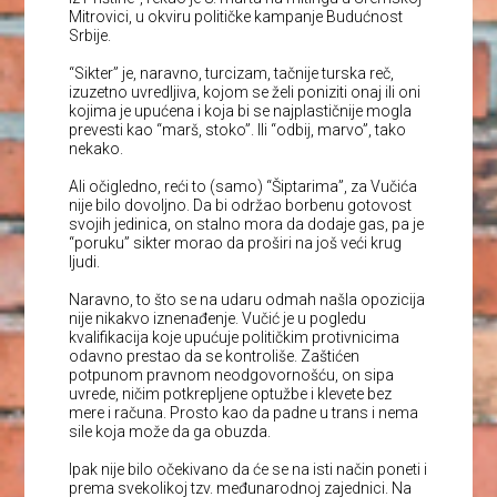
Mitrovici, u okviru političke kampanje Budućnost
Srbije.
“Sikter” je, naravno, turcizam, tačnije turska reč,
izuzetno uvredljiva, kojom se želi poniziti onaj ili oni
kojima je upućena i koja bi se najplastičnije mogla
prevesti kao “marš, stoko”. Ili “odbij, marvo”, tako
nekako.
Ali očigledno, reći to (samo) “Šiptarima”, za Vučića
nije bilo dovoljno. Da bi održao borbenu gotovost
svojih jedinica, on stalno mora da dodaje gas, pa je
“poruku” sikter morao da proširi na još veći krug
ljudi.
Naravno, to što se na udaru odmah našla opozicija
nije nikakvo iznenađenje. Vučić je u pogledu
kvalifikacija koje upućuje političkim protivnicima
odavno prestao da se kontroliše. Zaštićen
potpunom pravnom neodgovornošću, on sipa
uvrede, ničim potkrepljene optužbe i klevete bez
mere i računa. Prosto kao da padne u trans i nema
sile koja može da ga obuzda.
Ipak nije bilo očekivano da će se na isti način poneti i
prema svekolikoj tzv. međunarodnoj zajednici. Na