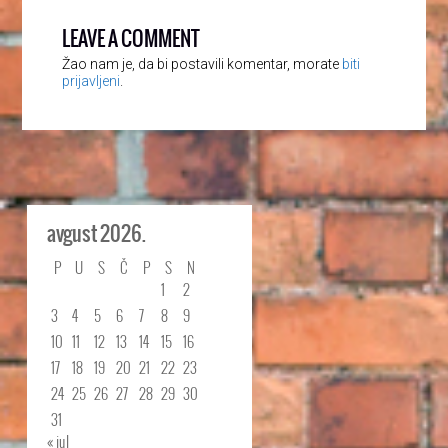
LEAVE A COMMENT
Žao nam je, da bi postavili komentar, morate
biti
prijavljeni
.
avgust 2026.
P
U
S
Č
P
S
N
1
2
3
4
5
6
7
8
9
10
11
12
13
14
15
16
17
18
19
20
21
22
23
24
25
26
27
28
29
30
31
« jul