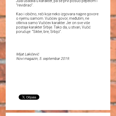
Jula usadila u karakter, pa se prvi posuo pepelom i
“revidirao”.
Kao i obično, reči koje neko izgovara najpre govore
o njemu samom. Vučićev govor, međutim, ne
otkriva samo Vučićev karakter. Jer on sve više
postaje karakter Srbije. Tako da, u stvari, Vučić
poručuje: “Sikter, bre, Srbijo”.
Mijat Lakićević
Novi magazin, 5. septembar 2019.