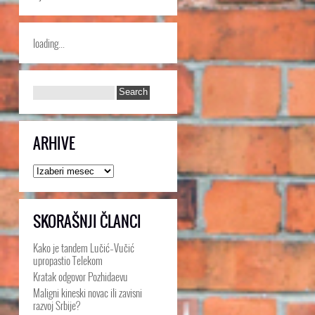
loading...
ARHIVE
Arhive
SKORAŠNJI ČLANCI
Kako je tandem Lučić–Vučić
upropastio Telekom
Kratak odgovor Pozhidaevu
Maligni kineski novac ili zavisni
razvoj Srbije?