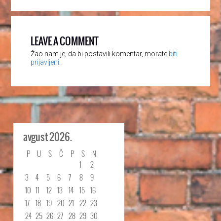
LEAVE A COMMENT
Žao nam je, da bi postavili komentar, morate
biti
prijavljeni
.
avgust 2026.
P
U
S
Č
P
S
N
1
2
3
4
5
6
7
8
9
10
11
12
13
14
15
16
17
18
19
20
21
22
23
24
25
26
27
28
29
30