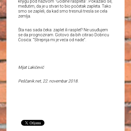
knjigu pod nazivom “Godine raspleta”. Pokazalo se,
međutim, da je u stvari to bio početak zapleta. Tako
smo se zapleli, da kad smo tresnuli tresla se cela
zemlja.
Šta nas sada čeka: zaplet ili rasplet? Ne usuđujem
se da prognoziram. Gotovo da bih citirao Dobricu
Ćosića: “Strepnja mi je veća od nade”.
Mijat Lakićević
Peščanik.net, 22. novembar 2018.