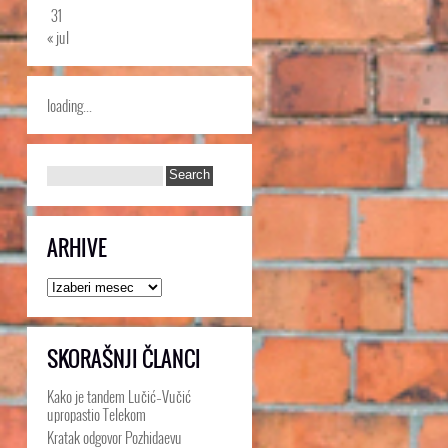
31
« jul
loading...
ARHIVE
Arhive
SKORAŠNJI ČLANCI
Kako je tandem Lučić–Vučić
upropastio Telekom
Kratak odgovor Pozhidaevu