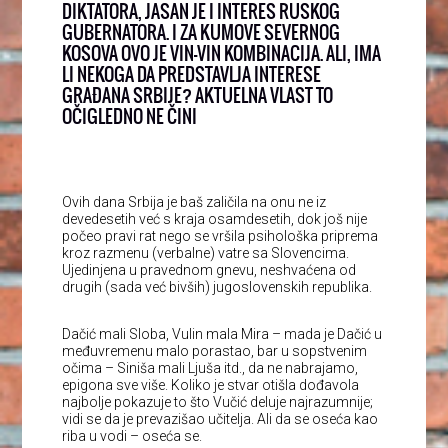
DIKTATORA, JASAN JE I INTERES RUSKOG
GUBERNATORA. I ZA KUMOVE SEVERNOG
KOSOVA OVO JE VIN-VIN KOMBINACIJA. ALI, IMA
LI NEKOGA DA PREDSTAVLJA INTERESE
GRAĐANA SRBIJE? AKTUELNA VLAST TO
OČIGLEDNO NE ČINI
Ovih dana Srbija je baš zaličila na onu ne iz
devedesetih već s kraja osamdesetih, dok još nije
počeo pravi rat nego se vršila psihološka priprema
kroz razmenu (verbalne) vatre sa Slovencima.
Ujedinjena u pravednom gnevu, neshvaćena od
drugih (sada već bivših) jugoslovenskih republika.
Dačić mali Sloba, Vulin mala Mira – mada je Dačić u
međuvremenu malo porastao, bar u sopstvenim
očima – Siniša mali Ljuša itd., da ne nabrajamo,
epigona sve više. Koliko je stvar otišla dođavola
najbolje pokazuje to što Vučić deluje najrazumnije;
vidi se da je prevazišao učitelja. Ali da se oseća kao
riba u vodi – oseća se.