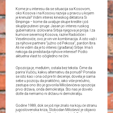
Kome je u interesu da se situacija sa Kosovom,
oko Kosova i na Kosovu razvija u pravcu u kojem
je krenula? Vidim interes kineskog diktatora Si
Đinpinga – kome da uvaljuje skupe kredite i još
skuplje puteve i pruge. Jasan je i interes ruskog
gubernatora: izolovana Srbija njegova je prćija. I za
kumove severnog Kosova, razne Radoičiće i
Veselinoviće, ovo je vin-vin kombinacija. A isto važi i
za njihove partnere “južno od Pekosa”, pardon Ibra.
Ali ne vidim da je to interes (građana) Srbije. Ima li
nekoga da predstavlja njihove interese? Pošto
aktuelna vlast to očigledno ne čini.
Opozicija je, međutim, ostala bez teksta. Čime da
parira Vučiću, kakvu alternativu da ponudi? Ponaša
se isto kao i ona od pre tri decenije; dovela je sama
sebe u poziciju da praktično, iako više prećutno,
zastupa ono što je govorila Miloševićeva opozicija:
prvo država, onda demokratija. Što nas je dovelo
dotle da nemamo ni državu ni demokratiju.
Godine 1989, dok se još nije znalo na koju će stranu
jugoslovenska kriza, Slobodan Milošević je objavio