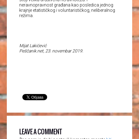
neravnopravnost građana kao posledica jednog
krajnje etatističkog i voluntarističkog, neliberalnog
režima.
Mijat Lakićević
Peščanik.net, 23. novembar 2019.
LEAVE A COMMENT