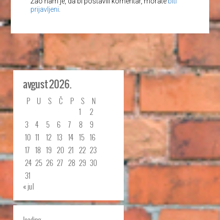
Žao nam je, da bi postavili komentar, morate
biti
prijavljeni
.
avgust 2026.
P
U
S
Č
P
S
N
1
2
3
4
5
6
7
8
9
10
11
12
13
14
15
16
17
18
19
20
21
22
23
24
25
26
27
28
29
30
31
« jul
loading...