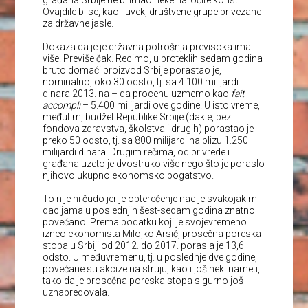
građana Srbije ne bi imao neke naročite koristi.
Ovajdile bi se, kao i uvek, društvene grupe privezane
za državne jasle.
Dokaza da je je državna potrošnja previsoka ima
više. Previše čak. Recimo, u proteklih sedam godina
bruto domaći proizvod Srbije porastao je,
nominalno, oko 30 odsto, tj. sa 4.100 milijardi
dinara 2013. na – da procenu uzmemo kao
fait
accompli
– 5.400 milijardi ove godine. U isto vreme,
međutim, budžet Republike Srbije (dakle, bez
fondova zdravstva, školstva i drugih) porastao je
preko 50 odsto, tj. sa 800 milijardi na blizu 1.250
milijardi dinara. Drugim rečima, od privrede i
građana uzeto je dvostruko više nego što je poraslo
njihovo ukupno ekonomsko bogatstvo.
To nije ni čudo jer je opterećenje nacije svakojakim
dacijama u poslednjih šest-sedam godina znatno
povećano. Prema podatku koji je svojevremeno
izneo ekonomista Milojko Arsić, prosečna poreska
stopa u Srbiji od 2012. do 2017. porasla je 13,6
odsto. U međuvremenu, tj. u poslednje dve godine,
povećane su akcize na struju, kao i još neki nameti,
tako da je prosečna poreska stopa sigurno još
uznapredovala.