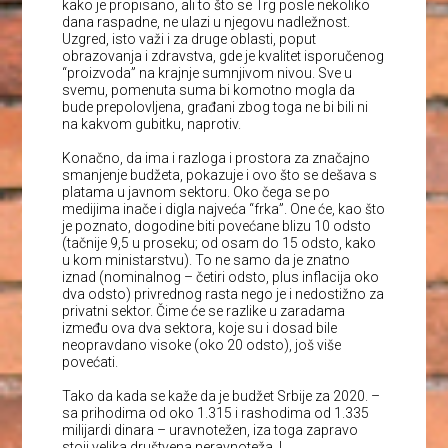
kako je propisano, ali to što se Trg posle nekoliko
dana raspadne, ne ulazi u njegovu nadležnost.
Uzgred, isto važi i za druge oblasti, poput
obrazovanja i zdravstva, gde je kvalitet isporučenog
“proizvoda” na krajnje sumnjivom nivou. Sve u
svemu, pomenuta suma bi komotno mogla da
bude prepolovljena, građani zbog toga ne bi bili ni
na kakvom gubitku, naprotiv.
Konačno, da ima i razloga i prostora za značajno
smanjenje budžeta, pokazuje i ovo što se dešava s
platama u javnom sektoru. Oko čega se po
medijima inače i digla najveća “frka”. One će, kao što
je poznato, dogodine biti povećane blizu 10 odsto
(tačnije 9,5 u proseku; od osam do 15 odsto, kako
u kom ministarstvu). To ne samo da je znatno
iznad (nominalnog – četiri odsto, plus inflacija oko
dva odsto) privrednog rasta nego je i nedostižno za
privatni sektor. Čime će se razlike u zaradama
između ova dva sektora, koje su i dosad bile
neopravdano visoke (oko 20 odsto), još više
povećati.
Tako da kada se kaže da je budžet Srbije za 2020. –
sa prihodima od oko 1.315 i rashodima od 1.335
milijardi dinara – uravnotežen, iza toga zapravo
stoji velika društvena neravnoteža. I