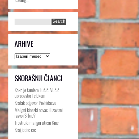
ARHIVE
Arhive
SKORAŠNJI ČLANCI
Kako je tandem Lučić–Vučić
upropastio Telekom
Kratak odgovor Pozhidaevu
Maligni kineski novac ili zavisni
razvoj Srbije?
Trostruki maligni uticaj Kine
Kraj jedne ere