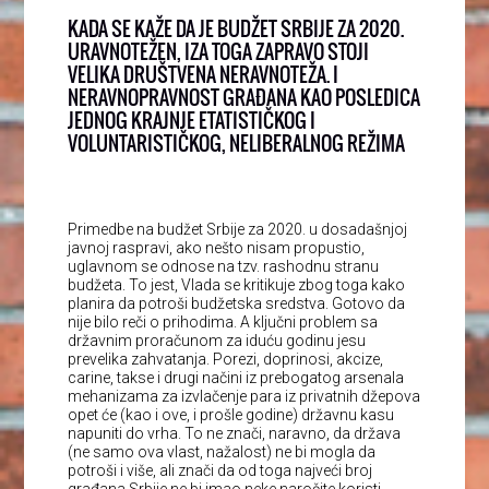
KADA SE KAŽE DA JE BUDŽET SRBIJE ZA 2020.
URAVNOTEŽEN, IZA TOGA ZAPRAVO STOJI
VELIKA DRUŠTVENA NERAVNOTEŽA. I
NERAVNOPRAVNOST GRAĐANA KAO POSLEDICA
JEDNOG KRAJNJE ETATISTIČKOG I
VOLUNTARISTIČKOG, NELIBERALNOG REŽIMA
Primedbe na budžet Srbije za 2020. u dosadašnjoj
javnoj raspravi, ako nešto nisam propustio,
uglavnom se odnose na tzv. rashodnu stranu
budžeta. To jest, Vlada se kritikuje zbog toga kako
planira da potroši budžetska sredstva. Gotovo da
nije bilo reči o prihodima. A ključni problem sa
državnim proračunom za iduću godinu jesu
prevelika zahvatanja. Porezi, doprinosi, akcize,
carine, takse i drugi načini iz prebogatog arsenala
mehanizama za izvlačenje para iz privatnih džepova
opet će (kao i ove, i prošle godine) državnu kasu
napuniti do vrha. To ne znači, naravno, da država
(ne samo ova vlast, nažalost) ne bi mogla da
potroši i više, ali znači da od toga najveći broj