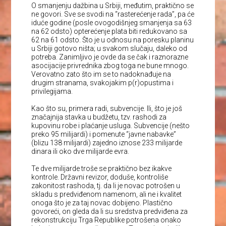
O smanjenju dažbina u Srbiji, međutim, praktično se
ne govori. Sve se svodi na “rasterećenje rada”, pa će
iduće godine (posle ovogodišnjeg smanjenja sa 63
na 62 odsto) opterećenje plata biti redukovano sa
62 na 61 odsto. Što je u odnosu na poresku planinu
u Srbiji gotovo ništa; u svakom slučaju, daleko od
potreba. Zanimljivo je ovde da se čak i raznorazne
asocijacije privrednika zbog toga ne bune mnogo.
Verovatno zato što im se to nadoknađuje na
drugim stranama, svakojakim p(r)opustima i
privilegijama.
Kao što su, primera radi, subvencije. Ili, što je još
značajnija stavka u budžetu, tzv. rashodi za
kupovinu robe i plaćanje usluga. Subvencije (nešto
preko 95 milijardi) i pomenute “javne nabavke”
(blizu 138 milijardi) zajedno iznose 233 milijarde
dinara ili oko dve milijarde evra.
Te dve milijarde troše se praktično bez ikakve
kontrole. Državni revizor, doduše, kontroliše
zakonitost rashoda, tj. da li je novac potrošen u
skladu s predviđenom namenom, ali ne i kvalitet
onoga što je za taj novac dobijeno. Plastično
govoreći, on gleda da li su sredstva predviđena za
rekonstrukciju Trga Republike potrošena onako