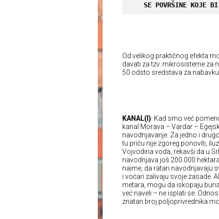
SE POVRŠINE KOJE BI
Od velikog praktičnog efekta mo
davati za tzv. mikrosisteme za 
50 odsto sredstava za nabavku
KANAL(I)
: Kad smo već pomenuli 
kanal Morava – Vardar – Egejsk
navodnjavanje. Za jedno i drugo
tu priču nije zgoreg ponoviti, il
Vojvodina voda, rekavši da u Sr
navodnjava još 200.000 hektara.
naime, da ratari navodnjavaju sv
i voćari zalivaju svoje zasade. A
metara, mogu da iskopaju bunar 
već naveli – ne isplati se. Odnos
znatan broj poljoprivrednika mož