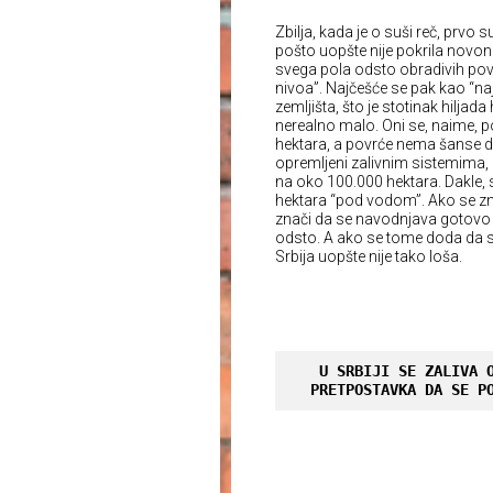
Zbilja, kada je o suši reč, prvo 
pošto uopšte nije pokrila novona
svega pola odsto obradivih površ
nivoa”. Najčešće se pak kao “naj
zemljišta, što je stotinak hiljad
nerealno malo. Oni se, naime, p
hektara, a povrće nema šanse da
opremljeni zalivnim sistemima, a
na oko 100.000 hektara. Dakle,
hektara “pod vodom”. Ako se zna 
znači da se navodnjava gotovo 
odsto. A ako se tome doda da se 
Srbija uopšte nije tako loša.
U SRBIJI SE ZALIVA O
PRETPOSTAVKA DA SE P