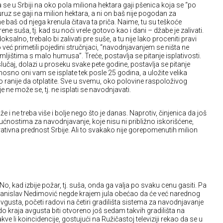
a se u Srbiji na oko pola miliona hektara gaji pšenica koja se “po
kuruz se gaji na milion hektara, a ni on baš nije pogodan za
 baš od njega krenula čitava ta priča. Naime, tu su teškoće
ene suša, tj. kad su noći vrele gotovo kao i dani – džabe je zalivati.
ksalno, trebalo bi zalivati pre suše, a tu nije lako proceniti pravi
 već primetili pojedini stručnjaci, “navodnjavanjem se ništa ne
ljištima s malo humusa”. Treće, postavlja se pitanje isplativosti.
slučaj, dolazi u proseku svake pete godine, postavlja se pitanje
dnosno oni vam se isplate tek posle 25 godina, a uložite velika
no ranije da otplatite. Sve u svemu, oko polovine raspoloživog
e ne može se, tj. ne isplati se navodnjavati.
 i ne treba više i bolje nego što je danas. Naprotiv, činjenica da još
nostima za navodnjavanje, koje nisu ni približno iskorišćene,
tivna prednost Srbije. Ali to svakako nije gorepomenutih milion
 No, kad izbije požar, tj. suša, onda ga valja po svaku cenu gasiti. Pa
Branislav Nedimović negde krajem jula obećao da će već narednog
avgusta, početi radovi na četiri gradilišta sistema za navodnjavanje
o kraja avgusta biti otvoreno još sedam takvih gradilišta na
kve li koincidencije, gostujući na Ružičastoj televiziji rekao da se u