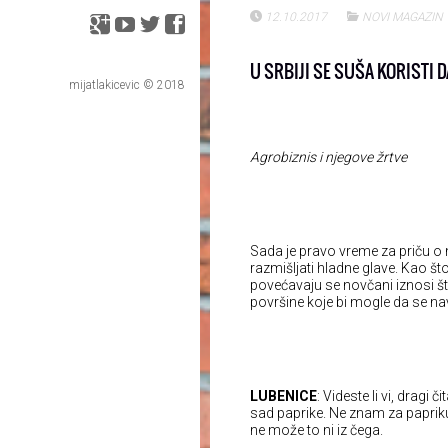
12.10.2017
NOVI MAGAZIN
U SRBIJI SE SUŠA KORISTI
mijatlakicevic © 2018
Agrobiznis i njegove žrtve
Sada je pravo vreme za priču o n
razmišljati hladne glave. Kao što 
povećavaju se novčani iznosi šte
površine koje bi mogle da se na
LUBENICE
: Videste li vi, dragi 
sad paprike. Ne znam za papriku,
ne može to ni iz čega.