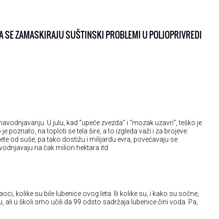
 DA SE ZAMASKIRAJU SUŠTINSKI PROBLEMI U POLJOPRIVREDI
avodnjavanju. U julu, kad “upeče zvezda” i “mozak uzavri”, teško je
je poznato, na toploti se tela šire, a to izgleda važi i za brojeve:
te od suše, pa tako dostižu i milijardu evra, povećavaju se
vodnjavaju na čak milion hektara itd.
čitaoci, kolike su bile lubenice ovog leta. Ili kolike su, i kako su sočne,
 ali u školi smo učili da 99 odsto sadržaja lubenice čini voda. Pa,