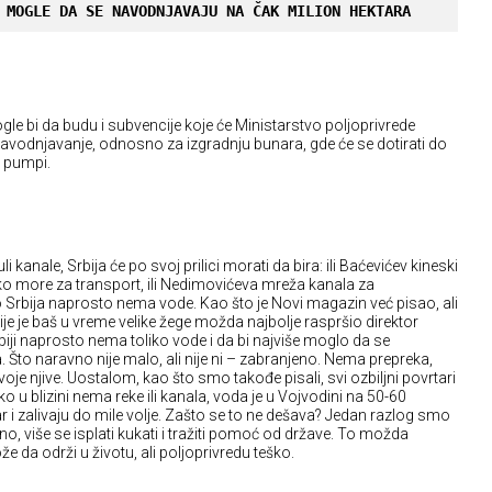
 MOGLE DA SE NAVODNJAVAJU NA ČAK MILION HEKTARA
gle bi da budu i subvencije koje će Ministarstvo poljoprivrede
navodnjavanje, odnosno za izgradnju bunara, gde će se dotirati do
 pumpi.
kanale, Srbija će po svoj prilici morati da bira: ili Baćevićev kineski
o more za transport, ili Nedimovićeva mreža kanala za
 Srbija naprosto nema vode. Kao što je Novi magazin već pisao, ali
uzije je baš u vreme velike žege možda najbolje raspršio direktor
biji naprosto nema toliko vode i da bi najviše moglo da se
 Što naravno nije malo, ali nije ni – zabranjeno. Nema prepreka,
oje njive. Uostalom, kao što smo takođe pisali, svi ozbiljni povrtari
ko u blizini nema reke ili kanala, voda je u Vojvodini na 50-60
i zalivaju do mile volje. Zašto se to ne dešava? Jedan razlog smo
no, više se isplati kukati i tražiti pomoć od države. To možda
e da održi u životu, ali poljoprivredu teško.