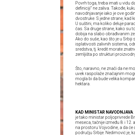
Povrh toga, treba imati u vidu d
definiciji” ne zaliva. Takođe, ku
navodnjavanje iako je ove godine
dvostruke. S jedne strane, kad kr
U suštini, ma koliko deluje parado
čas. Sa druge strane, kako su to
dobija na slabo obrađivanim zem
Ako do suše, kao što je u Srbiji 
isplativosti zalivnih sistema, o
sredstva, tj. kredit morate znat
zemljišta po strukturi proizvodnj
Što, naravno, ne znači da ne može
uvek raspolaže značajnim moguć
mogla bi da bude velika kompara
hektara.
KAD MINISTAR NAVODNJAVA
:
je tako ministar poljoprivrede 
meseca, tačnije između 8. i 12. 
na prostoru Vojvodine, a da će d
području Srbije. Nedimović je, ka