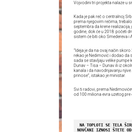
Vojvodini tri projekta nalaze u 
Kada je pak reč o centralnoj Srbi
prema njegovim rečima, trebalo
septembra da krene realizacija,
godine, dok će u 2018. početi dr
sistem će biti oko Smedereva i 
“Ideja je da na ovaj način skor
rekao je Nedimović i dodao da se
sada se stavljaju velike pumpe 
Dunav – Tisa – Dunav ili iz okol
kanala i da navodnjavanju njive.
prinose”, istakao je ministar.
Svi ti radovi, prema Nedimovićev
od 100 miliona evra uzetog pre 
NA TOPLOTI SE TELA ŠIR
NOVČANI IZNOSI ŠTETE OD