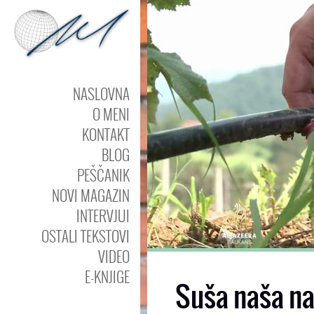
NASLOVNA
O MENI
KONTAKT
BLOG
PEŠČANIK
NOVI MAGAZIN
INTERVJUI
OSTALI TEKSTOVI
VIDEO
E-KNJIGE
Suša naša n