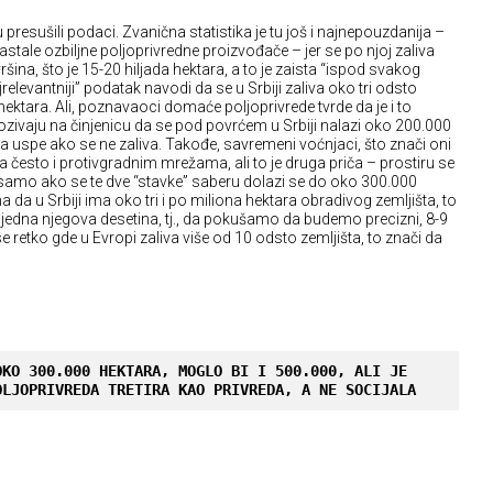
su presušili podaci. Zvanična statistika je tu još i najnepouzdanija –
stale ozbiljne poljoprivredne proizvođače – jer se po njoj zaliva
ina, što je 15-20 hiljada hektara, a to je zaista “ispod svakog
relevantniji” podatak navodi da se u Srbiji zaliva oko tri odsto
a hektara. Ali, poznavaoci domaće poljoprivrede tvrde da je i to
ozivaju na činjenicu da se pod povrćem u Srbiji nalazi oko 200.000
 uspe ako se ne zaliva. Takođe, savremeni voćnjaci, što znači oni
 često i protivgradnim mrežama, ali to je druga priča – prostiru se
 samo ako se te dve “stavke” saberu dolazi se do oko 300.000
da u Srbiji ima oko tri i po miliona hektara obradivog zemljišta, to
jedna njegova desetina, tj., da pokušamo da budemo precizni, 8-9
retko gde u Evropi zaliva više od 10 odsto zemljišta, to znači da
KO 300.000 HEKTARA, MOGLO BI I 500.000, ALI JE 
OLJOPRIVREDA TRETIRA KAO PRIVREDA, A NE SOCIJALA 