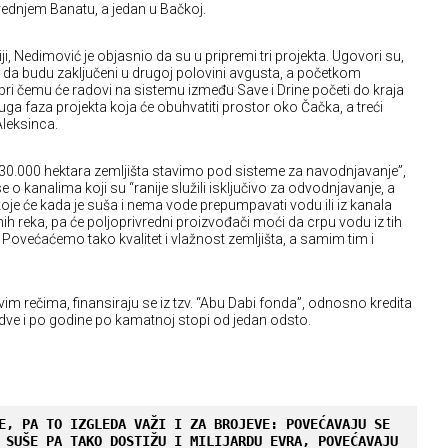
srednjem Banatu, a jedan u Bačkoj.
ji, Nedimović je objasnio da su u pripremi tri projekta. Ugovori su,
 da budu zaključeni u drugoj polovini avgusta, a početkom
 pri čemu će radovi na sistemu između Save i Drine početi do kraja
uga faza projekta koja će obuhvatiti prostor oko Čačka, a treći
Aleksinca.
o 30.000 hektara zemljišta stavimo pod sisteme za navodnjavanje”,
 o kanalima koji su “ranije služili isključivo za odvodnjavanje, a
koje će kada je suša i nema vode prepumpavati vodu ili iz kanala
nih reka, pa će poljoprivredni proizvođači moći da crpu vodu iz tih
 Povećaćemo tako kvalitet i vlažnost zemljišta, a samim tim i
im rečima, finansiraju se iz tzv. “Abu Dabi fonda”, odnosno kredita
dve i po godine po kamatnoj stopi od jedan odsto.
E, PA TO IZGLEDA VAŽI I ZA BROJEVE: POVEĆAVAJU SE 
 SUŠE PA TAKO DOSTIŽU I MILIJARDU EVRA, POVEĆAVAJU 