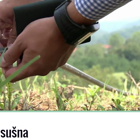
asušna