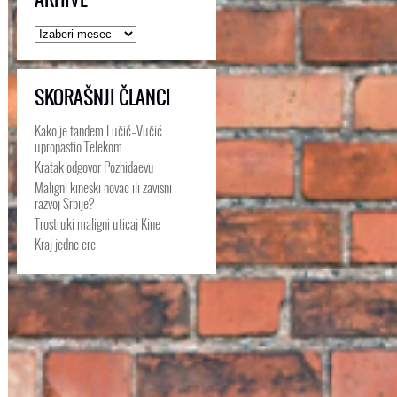
Arhive
SKORAŠNJI ČLANCI
Kako je tandem Lučić–Vučić
upropastio Telekom
Kratak odgovor Pozhidaevu
Maligni kineski novac ili zavisni
razvoj Srbije?
Trostruki maligni uticaj Kine
Kraj jedne ere