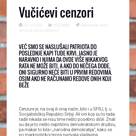
Vučićevi cenzori
03.12.2022
PEŠČANIK
Aleksandar Vucic
,
cenzura
,
crkva
,
udzbenici
VEĆ SMO SE NASLUŠALI PATRIOTA DO
POSLEDNJE KAPI TUĐE KRVI, JASNO JE
NARAVNO I NJIMA DA OVDE VIŠE NIKAKVOG
RATA NE MOŽE BITI, A AKO DO NEČEGA DOĐE,
ONI SIGURNO NEĆE BITI U PRVIM REDOVIMA.
OSIM AKO NE RAČUNAMO REDOVE ONIH KOJI
BEŽE
Cenzure je, na ovaj ili onaj način, bilo i u SFRJ, tj. u
Socijalističkoj Republici Srbiji. Ali oni koji su to tada
radili nikada se nisu time nešto posebno dičili. Znali
su da je to nešto neprilično demokratskom društvu,
pa makar to bila i „narodna demokratija“, kako se
po marksističkoj teoriji nazivala vladavina