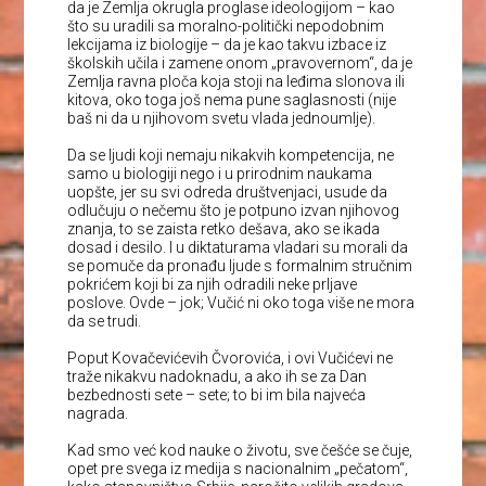
da je Zemlja okrugla proglase ideologijom – kao
što su uradili sa moralno-politički nepodobnim
lekcijama iz biologije – da je kao takvu izbace iz
školskih učila i zamene onom „pravovernom“, da je
Zemlja ravna ploča koja stoji na leđima slonova ili
kitova, oko toga još nema pune saglasnosti (nije
baš ni da u njihovom svetu vlada jednoumlje).
Da se ljudi koji nemaju nikakvih kompetencija, ne
samo u biologiji nego i u prirodnim naukama
uopšte, jer su svi odreda društvenjaci, usude da
odlučuju o nečemu što je potpuno izvan njihovog
znanja, to se zaista retko dešava, ako se ikada
dosad i desilo. I u diktaturama vladari su morali da
se pomuče da pronađu ljude s formalnim stručnim
pokrićem koji bi za njih odradili neke prljave
poslove. Ovde – jok; Vučić ni oko toga više ne mora
da se trudi.
Poput Kovačevićevih Čvorovića, i ovi Vučićevi ne
traže nikakvu nadoknadu, a ako ih se za Dan
bezbednosti sete – sete; to bi im bila najveća
nagrada.
Kad smo već kod nauke o životu, sve češće se čuje,
opet pre svega iz medija s nacionalnim „pečatom“,