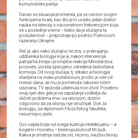
komunističke partije.
Danas se situacija promenila, pa se cenzori svojim
funkcijama hvale, kao što je to uradio jedan doktor
nauka na televiziji s nacionalnom frekvencijom koja
se u poslednje vreme – teško da je slučajna ta
podudarnost – prepoznaje po podršci Putinovom
razaranju Ukrajine.
Reč je, ako neko slučajno ne zna, o prekrajanju
udžbenika biologije koje je, nakon intervencija
patrijarha Irineja i promptne reakcije Ministarstva
prosvete, izvršila specijalno određena šestočlana
komisija. Od ovog slučaja, tj. otkako je biologija
stavljena na
Index prohibitorum
, prošlo je više od
mesec dana, ali mu je pomenuta, takoreći ničim
izazvana, TV epizoda udahnula novi život. Posebno
onaj njen deo gde je na zapažanje voditelja da
sličnih problema ima i sa istorijom, dotični
odgovorio da za istoriju nije stručnjak. Dok za
biologiju, sa diplomom Filozofskog fakulteta,
nesumnjivo jeste.
Ovo valjda bolje od svega ilustruje intelektualnu – a
bogami i moralnu – beskrupuloznost tih ljudi.
Kakva je smetnja sad da oni, recimo, naučnu teoriju