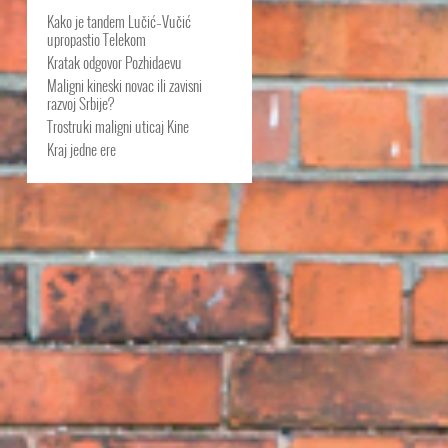
Kako je tandem Lučić–Vučić
upropastio Telekom
Kratak odgovor Pozhidaevu
Maligni kineski novac ili zavisni
razvoj Srbije?
Trostruki maligni uticaj Kine
Kraj jedne ere