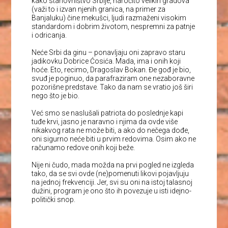
kako stanovništvo Srbije, naročito velikih gradova
(važi to i izvan njenih granica, na primer za
Banjaluku) čine mekušci, ljudi razmaženi visokim
standardom i dobrim životom, nespremni za patnje
i odricanja.
Neće Srbi da ginu – ponavljaju oni zapravo staru
jadikovku Dobrice Ćosića. Mada, ima i onih koji
hoće. Eto, recimo, Dragoslav Bokan. Đe gođ je bio,
svuđ je poginuo, da parafraziram one nezaboravne
pozorišne predstave. Tako da nam se vratio još širi
nego što je bio.
Već smo se naslušali patriota do poslednje kapi
tuđe krvi, jasno je naravno i njima da ovde više
nikakvog rata ne može biti, a ako do nečega dođe,
oni sigurno neće biti u prvim redovima. Osim ako ne
računamo redove onih koji beže.
Nije ni čudo, mada možda na prvi pogled ne izgleda
tako, da se svi ovde (ne)pomenuti likovi pojavljuju
na jednoj frekvenciji. Jer, svi su oni na istoj talasnoj
dužini, program je ono što ih povezuje u isti idejno-
politički snop.