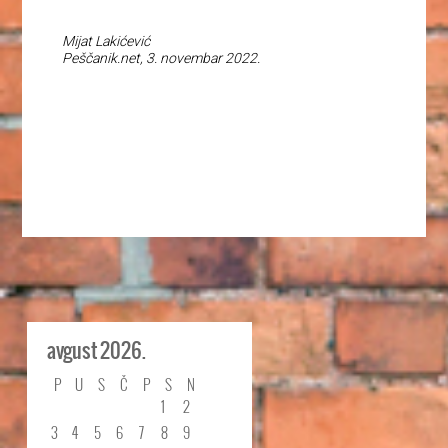
Mijat Lakićević
Peščanik.net, 3. novembar 2022.
avgust 2026.
P
U
S
Č
P
S
N
1
2
3
4
5
6
7
8
9