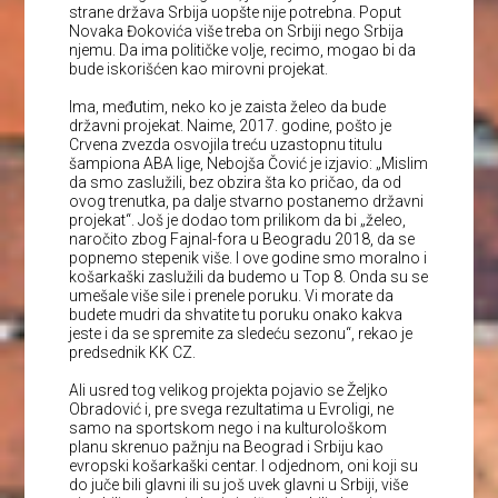
strane država Srbija uopšte nije potrebna. Poput
Novaka Đokovića više treba on Srbiji nego Srbija
njemu. Da ima političke volje, recimo, mogao bi da
bude iskorišćen kao mirovni projekat.
Ima, međutim, neko ko je zaista želeo da bude
državni projekat. Naime, 2017. godine, pošto je
Crvena zvezda osvojila treću uzastopnu titulu
šampiona ABA lige, Nebojša Čović je izjavio: „Mislim
da smo zaslužili, bez obzira šta ko pričao, da od
ovog trenutka, pa dalje stvarno postanemo državni
projekat“. Još je dodao tom prilikom da bi „želeo,
naročito zbog Fajnal-fora u Beogradu 2018, da se
popnemo stepenik više. I ove godine smo moralno i
košarkaški zaslužili da budemo u Top 8. Onda su se
umešale više sile i prenele poruku. Vi morate da
budete mudri da shvatite tu poruku onako kakva
jeste i da se spremite za sledeću sezonu“, rekao je
predsednik KK CZ.
Ali usred tog velikog projekta pojavio se Željko
Obradović i, pre svega rezultatima u Evroligi, ne
samo na sportskom nego i na kulturološkom
planu skrenuo pažnju na Beograd i Srbiju kao
evropski košarkaški centar. I odjednom, oni koji su
do juče bili glavni ili su još uvek glavni u Srbiji, više