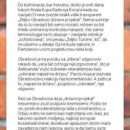
Do kulminacije, bar trenutno, došlo je ovih dana,
tokom finala Kupa Radivoja Koraća kada su
navijači Crvene zvezde istakli veliki transparent
„Željko Obradović državni projekat“. Nema sumnje
da su tu navijači bili samo nosači; režiseri su bili
među onima koji kontrolišu navijače. Već sama
terminologija na to ukazuje – navijački rečnik je
„sofisticiraniji“, oni pevaju „Željko Turčine…itd.“, da
ne ulazimo u detalje. Da ne bude zabune, ni
Partizanovi u tom pogledu nisu ništa bolji.
Obradović je na poruku sa „tribina“ odgovorio
rekavši da „veća laž od toga nije izgovorena“, što je
Aleksandar Vučić sutradan okarakterisao kao
„odvratan napad na državu“. Parolu koja je izazvala
Obradovićevu reakciju nije komentarisao. A zašto je
to „napad na državu“, pogotovo „odvratan“, nije
objasnio.
Reći za Obradovića da je „državni projekat“
nesumnjivo zvuči potpuno besmisleno. Pošto se
on, posle dvodecenijskog rada u inostranstvu, u
Srbiju vratio ne samo kao najtrofejniji već i kao, po
takoreći opštem mišljenju, najbolji evropski
košarkaški trener, dočekivan aplauzom širom inače
zavađenog nam regiona, jasno je da njemu sa te