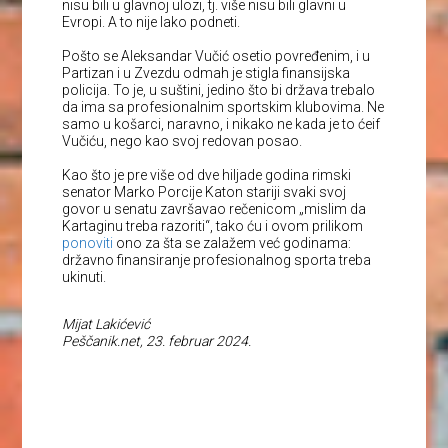
nisu bili u glavnoj ulozi, tj. više nisu bili glavni u
Evropi. A to nije lako podneti.
Pošto se Aleksandar Vučić osetio povređenim, i u
Partizan i u Zvezdu odmah je stigla finansijska
policija. To je, u suštini, jedino što bi država trebalo
da ima sa profesionalnim sportskim klubovima. Ne
samo u košarci, naravno, i nikako ne kada je to ćeif
Vučiću, nego kao svoj redovan posao.
Kao što je pre više od dve hiljade godina rimski
senator Marko Porcije Katon stariji svaki svoj
govor u senatu završavao rečenicom „mislim da
Kartaginu treba razoriti“, tako ću i ovom prilikom
ponoviti
ono za šta se zalažem već godinama:
državno finansiranje profesionalnog sporta treba
ukinuti.
Mijat Lakićević
Peščanik.net, 23. februar 2024.