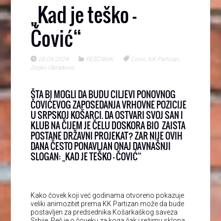
„Kad je teško –
Čović“
28.09.2024
PEŠČANIK
Covic
,
KK Partizan
,
Zeljko Obradovic
ŠTA BI MOGLI DA BUDU CILJEVI PONOVNOG
ČOVIĆEVOG ZAPOSEDANJA VRHOVNE POZICIJE
U SRPSKOJ KOŠARCI. DA OSTVARI SVOJ SAN I
KLUB NA ČIJEM JE ČELU DOSKORA BIO ZAISTA
POSTANE DRŽAVNI PROJEKAT? ZAR NIJE OVIH
DANA ČESTO PONAVLJAN ONAJ DAVNAŠNJI
SLOGAN: „KAD JE TEŠKO – ČOVIĆ“
Kako čovek koji već godinama otvoreno pokazuje
veliki animozitet prema KK Partizan može da bude
postavljen za predsednika Košarkaškog saveza
Srbije. Reč je o čoveku za koga čak i režimu sklona