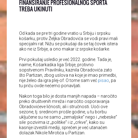
FINANSIRANJE PROFESIONALNOG SPORTA
TREBA UKINUTI
Od kada se pre tri godine vratio u Srbiju i srpsku
košarku, protiv Željka Obradovića se vodi pravi mali
specijalni rat. Nižu se pokušaji da se taj čovek istera
ako ne iz Srbije, a ono makar iz srpske košarke.
Prvi pokušaj usledio je već 2022. godine. Tada je,
naime, Košarkaška liga Srbije, protivno
sopstvenom Pravilniku, kaznila Obradovića zato
što Partizan, zbog uslova na koje je imao primedbi,
nije želeo da igra plej-of. O tome sam već
pisao
, pa
tu priču ovde nećemo ponavljati.
Nakon toga bilo je dosta manjih napada – naročito
preko društvenih mreža i naročito osporavanja
Obradovićeve ličnosti, ali i stručnosti. Uoči ove
sezone, tj. sredinom prošle godine, u tu borbu
uključene su ne samo „zemaljske“ nego i „nebeske“
sile: pozivima iz „politike“ i iz „crkve“, kako su
kasnije izvestili mediji, sprečen je već utanačen
dolazak Nikole Mirotića u Partizan.