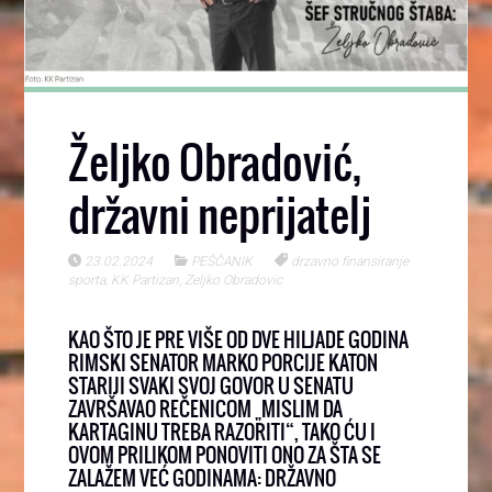
Željko Obradović,
državni neprijatelj
23.02.2024
PEŠČANIK
drzavno finansiranje
sporta
,
KK Partizan
,
Zeljko Obradovic
KAO ŠTO JE PRE VIŠE OD DVE HILJADE GODINA
RIMSKI SENATOR MARKO PORCIJE KATON
STARIJI SVAKI SVOJ GOVOR U SENATU
ZAVRŠAVAO REČENICOM „MISLIM DA
KARTAGINU TREBA RAZORITI“, TAKO ĆU I
OVOM PRILIKOM PONOVITI ONO ZA ŠTA SE
ZALAŽEM VEĆ GODINAMA: DRŽAVNO