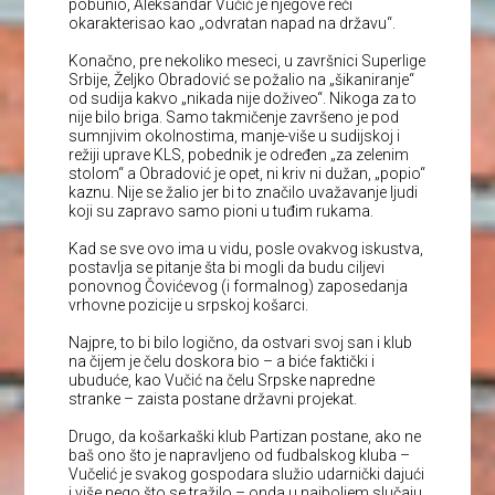
pobunio, Aleksandar Vučić je njegove reči
okarakterisao kao „odvratan napad na državu“.
Konačno, pre nekoliko meseci, u završnici Superlige
Srbije, Željko Obradović se požalio na „šikaniranje“
od sudija kakvo „nikada nije doživeo“. Nikoga za to
nije bilo briga. Samo takmičenje završeno je pod
sumnjivim okolnostima, manje-više u sudijskoj i
režiji uprave KLS, pobednik je određen „za zelenim
stolom“ a Obradović je opet, ni kriv ni dužan, „popio“
kaznu. Nije se žalio jer bi to značilo uvažavanje ljudi
koji su zapravo samo pioni u tuđim rukama.
Kad se sve ovo ima u vidu, posle ovakvog iskustva,
postavlja se pitanje šta bi mogli da budu ciljevi
ponovnog Čovićevog (i formalnog) zaposedanja
vrhovne pozicije u srpskoj košarci.
Najpre, to bi bilo logično, da ostvari svoj san i klub
na čijem je čelu doskora bio – a biće faktički i
ubuduće, kao Vučić na čelu Srpske napredne
stranke – zaista postane državni projekat.
Drugo, da košarkaški klub Partizan postane, ako ne
baš ono što je napravljeno od fudbalskog kluba –
Vučelić je svakog gospodara služio udarnički dajući
i više nego što se tražilo – onda u najboljem slučaju