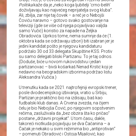
Politika
kaže da je „neko koga ljubitelji ‘crno-belih’
doživljavaju kao najvećeg neprijatelja svog kluba“.
Ali, zbilja, zar nije taj čovek – a reč je o Nebojši
Čoviću naravno – gotovo svako gostovanje na
televiziji (gde se više od njega pojavljivao valjda
samo Vučić) koristio za napade na Željka
Obradovića. Uprkos tome, nema sumnje da će (1.
oktobra kada se održavaju izbori) biti izabran jer je
jedini kandidat pošto je njegovu kandidaturu
podržalo 30 od 33 delegata Skupštine KSS. Protiv
su samo delegati bliski Partizanu. To je taj odnos.
(Doduše, biće u novom rukovodstvu i jedan
partizanovac – bivši košarkaš Nenad Krstić koji je
nedavno na beogradskim izborima podržao listu
Aleksandra Vučića.)
U trenutku kada se 2021. najtrofejniji evropski trener,
posle dvodecenijskog izbivanja, vratio u Srbiju,
Partizan je praktično bio na izdisaju, baš kao
fudbalski klub danas. A Crvena zvezda, na čijem
čelu je bio Nebojša Čović, po njegovim sopstvenim
rečima, zasluživala da „bez obzira šta ko pričao“
postane „državni projekat“. U tom času, dakle,
takoreći niotkuda pojavljuju se dva Čačanina – a
Čačak je nekako u svim režimima bio „antiprotivan“
– pomenuti Obradović i Ostoja Mijailović, kao