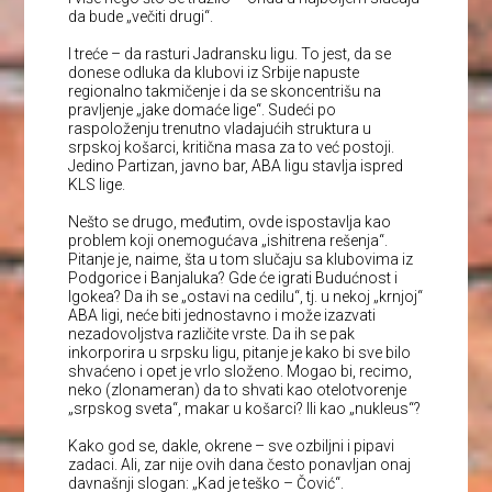
da bude „večiti drugi“.
I treće – da rasturi Jadransku ligu. To jest, da se
donese odluka da klubovi iz Srbije napuste
regionalno takmičenje i da se skoncentrišu na
pravljenje „jake domaće lige“. Sudeći po
raspoloženju trenutno vladajućih struktura u
srpskoj košarci, kritična masa za to već postoji.
Jedino Partizan, javno bar, ABA ligu stavlja ispred
KLS lige.
Nešto se drugo, međutim, ovde ispostavlja kao
problem koji onemogućava „ishitrena rešenja“.
Pitanje je, naime, šta u tom slučaju sa klubovima iz
Podgorice i Banjaluka? Gde će igrati Budućnost i
Igokea? Da ih se „ostavi na cedilu“, tj. u nekoj „krnjoj“
ABA ligi, neće biti jednostavno i može izazvati
nezadovoljstva različite vrste. Da ih se pak
inkorporira u srpsku ligu, pitanje je kako bi sve bilo
shvaćeno i opet je vrlo složeno. Mogao bi, recimo,
neko (zlonameran) da to shvati kao otelotvorenje
„srpskog sveta“, makar u košarci? Ili kao „nukleus“?
Kako god se, dakle, okrene – sve ozbiljni i pipavi
zadaci. Ali, zar nije ovih dana često ponavljan onaj
davnašnji slogan: „Kad je teško – Čović“.