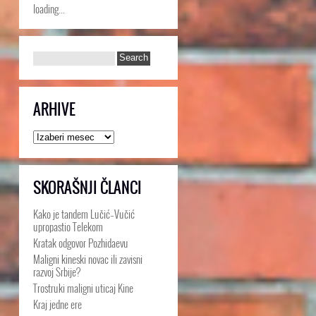
loading...
ARHIVE
Arhive
SKORAŠNJI ČLANCI
Kako je tandem Lučić–Vučić
upropastio Telekom
Kratak odgovor Pozhidaevu
Maligni kineski novac ili zavisni
razvoj Srbije?
Trostruki maligni uticaj Kine
Kraj jedne ere