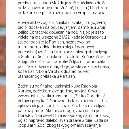
predsednik kluba. (Možda je Vučić očekivao da će
se Mijailović poneti kao Vučelić, ko zna.) I Partizan
se takoreći iz pepela uzdigao do evropskih visina.
Povratak takvog stručnjaka u svakoj drugoj zemlji
bio bi dočekan sa oduševljenjem, samo je u Srbiji
Željko Obradović dočekan na nož. Najbolje se to
videlo na kraju sezone 21/22. kada je Obradoviću
(zbog toga što je Partizan, nezadovoljan
tretmanom, odbio da igra plej-of domaćeg
prvenstva) izrečena kazna bez ikakvog utemeljenja
u Statutu i Disciplinskom pravilniku Košarkaške lige
Srbije. Sledeće godine protiv Željka su se udružile i
političke i crkvene snage te je, posle velikih pritisaka,
košarkaš Nikola Mirotić odustao od već
utanačenog prelaska u Partizan.
Zatim su na finalnoj utakmici Kupa Radivoja
Koraća, početkom ove godine, navijači Crvene
zvezde istakli veliki transparent „Željko Obradović
državni projekat“. Naravno da takva parola nije bila
njihova ideja, otkud bi njima nešto tako uvredljivo
palo na pamet. Ako ništa drugo, znali su da je
Obradović sa devet titula evropskog šampiona svoj
ugled napravio daleko izvan države Srbije. Kada se
„popularni Žoc“ zbog takvog omalovažavanja