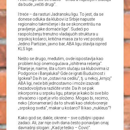
da bude „večiti drugi“.
I treće – da rasturi Jadransku ligu. To jest, da se
donese odluka da klubovi iz Srbije napuste
regionalno takmičenje i da se skoncentrišu na
pravljenje „jake domaće lige“. Sudeći po
raspoloženju trenutno vladajućih struktura u
srpskoj košarci, kritična masa za to već postoji.
Jedino Partizan, javno bar, ABA ligu stavlja ispred
KLS lige.
Nešto se drugo, međutim, ovde ispostavlja kao
problem koji onemogućava „ishitrena rešenja“.
Pitanje je, naime, šta u tom slučaju sa klubovima iz
Podgorice i Banjaluka? Gde će igrati Budućnost i
Igokea? Da ih se „ostavi na cedilu“, tj. u nekoj „krnjoj“
ABA ligi, neće biti jednostavno i može izazvati
nezadovoljstva različite vrste. Da ih se pak
inkorporira u srpsku ligu, pitanje je kako bi sve bilo
shvaćeno i opet je vrlo složeno. Mogao bi, recimo,
neko (zlonameran) da to shvati kao otelotvorenje
„srpskog sveta“, makar u košarci? Ili kao „nukleus“?
Kako god se, dakle, okrene – sve ozbiljni i pipavi
zadaci. Ali, zar nije ovih dana često ponavljan onaj
davnašnji slogan: „Kad je teško – Čović“.