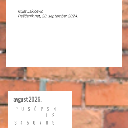
Mijat Lakićević
Peščanik.net, 28. septembar 2024.
avgust 2026.
P
U
S
Č
P
S
N
1
2
3
4
5
6
7
8
9