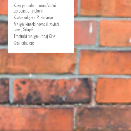
Kako je tandem Lučić–Vučić
upropastio Telekom
Kratak odgovor Pozhidaevu
Maligni kineski novac ili zavisni
razvoj Srbije?
Trostruki maligni uticaj Kine
Kraj jedne ere