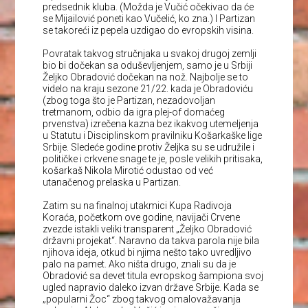
predsednik kluba. (Možda je Vučić očekivao da će
se Mijailović poneti kao Vučelić, ko zna.) I Partizan
se takoreći iz pepela uzdigao do evropskih visina.
Povratak takvog stručnjaka u svakoj drugoj zemlji
bio bi dočekan sa oduševljenjem, samo je u Srbiji
Željko Obradović dočekan na nož. Najbolje se to
videlo na kraju sezone 21/22. kada je Obradoviću
(zbog toga što je Partizan, nezadovoljan
tretmanom, odbio da igra plej-of domaćeg
prvenstva) izrečena kazna bez ikakvog utemeljenja
u Statutu i Disciplinskom pravilniku Košarkaške lige
Srbije. Sledeće godine protiv Željka su se udružile i
političke i crkvene snage te je, posle velikih pritisaka,
košarkaš Nikola Mirotić odustao od već
utanačenog prelaska u Partizan.
Zatim su na finalnoj utakmici Kupa Radivoja
Koraća, početkom ove godine, navijači Crvene
zvezde istakli veliki transparent „Željko Obradović
državni projekat“. Naravno da takva parola nije bila
njihova ideja, otkud bi njima nešto tako uvredljivo
palo na pamet. Ako ništa drugo, znali su da je
Obradović sa devet titula evropskog šampiona svoj
ugled napravio daleko izvan države Srbije. Kada se
„popularni Žoc“ zbog takvog omalovažavanja