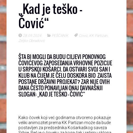
„Kad je teško –
Čović“
28.09.2024
PEŠČANIK
Covic
,
KK Partizan
,
Zeljko Obradovic
ŠTA BI MOGLI DA BUDU CILJEVI PONOVNOG
ČOVIĆEVOG ZAPOSEDANJA VRHOVNE POZICIJE
U SRPSKOJ KOŠARCI. DA OSTVARI SVOJ SAN I
KLUB NA ČIJEM JE ČELU DOSKORA BIO ZAISTA
POSTANE DRŽAVNI PROJEKAT? ZAR NIJE OVIH
DANA ČESTO PONAVLJAN ONAJ DAVNAŠNJI
SLOGAN: „KAD JE TEŠKO – ČOVIĆ“
Kako čovek koji već godinama otvoreno pokazuje
veliki animozitet prema KK Partizan može da bude
postavljen za predsednika Košarkaškog saveza
Srbije. Reč je o čoveku za koga čak i režimu sklona