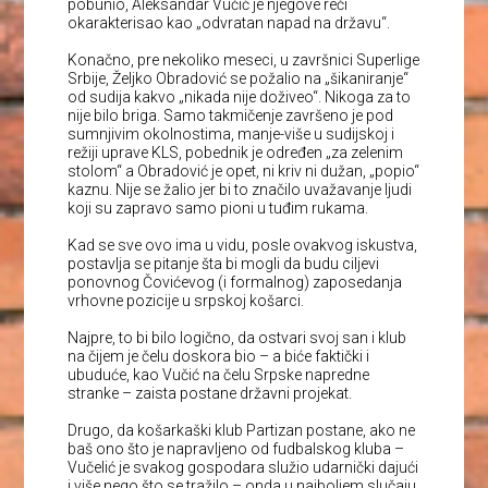
pobunio, Aleksandar Vučić je njegove reči
okarakterisao kao „odvratan napad na državu“.
Konačno, pre nekoliko meseci, u završnici Superlige
Srbije, Željko Obradović se požalio na „šikaniranje“
od sudija kakvo „nikada nije doživeo“. Nikoga za to
nije bilo briga. Samo takmičenje završeno je pod
sumnjivim okolnostima, manje-više u sudijskoj i
režiji uprave KLS, pobednik je određen „za zelenim
stolom“ a Obradović je opet, ni kriv ni dužan, „popio“
kaznu. Nije se žalio jer bi to značilo uvažavanje ljudi
koji su zapravo samo pioni u tuđim rukama.
Kad se sve ovo ima u vidu, posle ovakvog iskustva,
postavlja se pitanje šta bi mogli da budu ciljevi
ponovnog Čovićevog (i formalnog) zaposedanja
vrhovne pozicije u srpskoj košarci.
Najpre, to bi bilo logično, da ostvari svoj san i klub
na čijem je čelu doskora bio – a biće faktički i
ubuduće, kao Vučić na čelu Srpske napredne
stranke – zaista postane državni projekat.
Drugo, da košarkaški klub Partizan postane, ako ne
baš ono što je napravljeno od fudbalskog kluba –
Vučelić je svakog gospodara služio udarnički dajući
i više nego što se tražilo – onda u najboljem slučaju