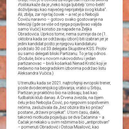
Politika
kaže da je „neko koga ljubitelji ‘crno-belih’
doživljavaju kao najvećeg neprijatelja svog kluba“.
Ali, zbilja, zar nije taj čovek – a reč je o Nebojši
Čoviću naravno – gotovo svako gostovanje na
televiziji (gde se više od njega pojavljivao valjda
samo Vučić) koristio za napade na Željka
Obradovića. Uprkos tome, nema sumnje da će (1.
oktobra kada se održavaju izbori) biti izabran jer je
jedini kandidat pošto je njegovu kandidaturu
podržalo 30 od 33 delegata Skupštine KSS. Protiv
su samo delegati bliski Partizanu. To je taj odnos.
(Doduše, biće u novom rukovodstvu i jedan
partizanovac – bivši košarkaš Nenad Krstić koji je
nedavno na beogradskim izborima podržao listu
Aleksandra Vučića.)
U trenutku kada se 2021. najtrofejniji evropski trener,
posle dvodecenijskog izbivanja, vratio u Srbiju,
Partizan je praktično bio na izdisaju, baš kao
fudbalski klub danas. A Crvena zvezda, na čijem
čelu je bio Nebojša Čović, po njegovim sopstvenim
rečima, zasluživala da „bez obzira šta ko pričao“
postane „državni projekat“. U tom času, dakle,
takoreći niotkuda pojavljuju se dva Čačanina – a
Čačak je nekako u svim režimima bio „antiprotivan“
– pomenuti Obradović i Ostoja Mijailović, kao