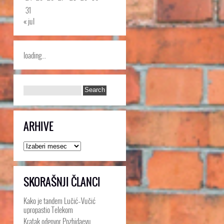
31
« jul
loading...
ARHIVE
Arhive
SKORAŠNJI ČLANCI
Kako je tandem Lučić–Vučić
upropastio Telekom
Kratak odgovor Pozhidaevu