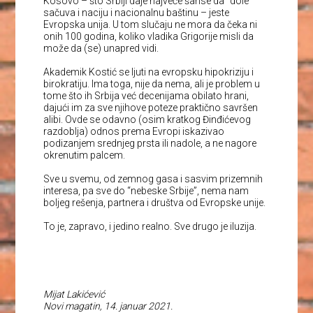
Kosovo – što Srbiji daje najveće šanse da “dole”
sačuva i naciju i nacionalnu baštinu – jeste
Evropska unija. U tom slučaju ne mora da čeka ni
onih 100 godina, koliko vladika Grigorije misli da
može da (se) unapred vidi.
Akademik Kostić se ljuti na evropsku hipokriziju i
birokratiju. Ima toga, nije da nema, ali je problem u
tome što ih Srbija već decenijama obilato hrani,
dajući im za sve njihove poteze praktično savršen
alibi. Ovde se odavno (osim kratkog Đinđićevog
razdoblja) odnos prema Evropi iskazivao
podizanjem srednjeg prsta ili nadole, a ne nagore
okrenutim palcem.
Sve u svemu, od zemnog gasa i sasvim prizemnih
interesa, pa sve do “nebeske Srbije”, nema nam
boljeg rešenja, partnera i društva od Evropske unije.
To je, zapravo, i jedino realno. Sve drugo je iluzija.
Mijat Lakićević
Novi magatin, 14. januar 2021.