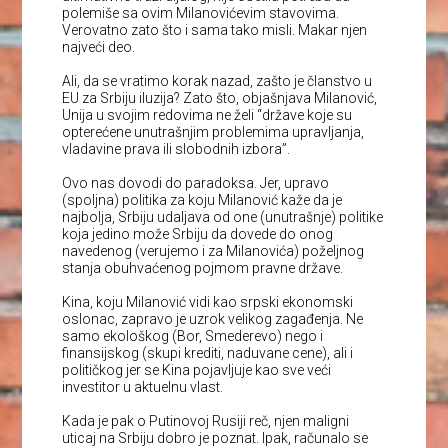
polemiše sa ovim Milanovićevim stavovima.
Verovatno zato što i sama tako misli. Makar njen
najveći deo.
Ali, da se vratimo korak nazad, zašto je članstvo u
EU za Srbiju iluzija? Zato što, objašnjava Milanović,
Unija u svojim redovima ne želi “države koje su
opterećene unutrašnjim problemima upravljanja,
vladavine prava ili slobodnih izbora”.
Ovo nas dovodi do paradoksa. Jer, upravo
(spoljna) politika za koju Milanović kaže da je
najbolja, Srbiju udaljava od one (unutrašnje) politike
koja jedino može Srbiju da dovede do onog
navedenog (verujemo i za Milanovića) poželjnog
stanja obuhvaćenog pojmom pravne države.
Kina, koju Milanović vidi kao srpski ekonomski
oslonac, zapravo je uzrok velikog zagađenja. Ne
samo ekološkog (Bor, Smederevo) nego i
finansijskog (skupi krediti, naduvane cene), ali i
političkog jer se Kina pojavljuje kao sve veći
investitor u aktuelnu vlast.
Kada je pak o Putinovoj Rusiji reč, njen maligni
uticaj na Srbiju dobro je poznat. Ipak, računalo se