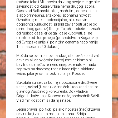
(računa tako i Milanović) da zbog svoje energetske
zavisnosti od Rusije Srbija nema drugog izbora.
Gasovod Balkanski tok je, međutim, doneo jednu
slabo primećenu, a takoreći epohalnu novost.
Označio je, makar potencijalno, ali u sasvim
doglednoj budućnosti, prekid zavisnosti Srbije od
(prirodnog gasa iz) Rusije. To još, doduše, ne znači i
od ruskog gasa jer će ga i dalje kupovati, ali ne
direktno od Rusije nego (posredstvom Bugarske)
od Evropske unije. (I po nižim cenama nego ranije –
155 naspram 240 dolara.)
Možda se ovim, s novinarskog stanovišta sad već
davnim Milanovićevim intervjuom ne bismo ni
bavili, da u međuvremenu nije pokrenuto – mada
zapravo sa dnevnog reda nikada nije ni skidano –
večno pitanje svih srpskih pitanja: Kosovo.
Sukobila su se dva korifeja opozicione društvene
scene, nekad (ili sad) viđena čak i kao kandidati za
glavnog Vučićevog konkurenta. Dok vladika
Grigorije kaže da je Kosovo naše, predsednik SANU
Vladimir Kostić misli da nije naše.
Jedini pravni i politički, pa ako hoćete i (nad)državni
okvir u koji zajedno mogu da stanu i Srbija i