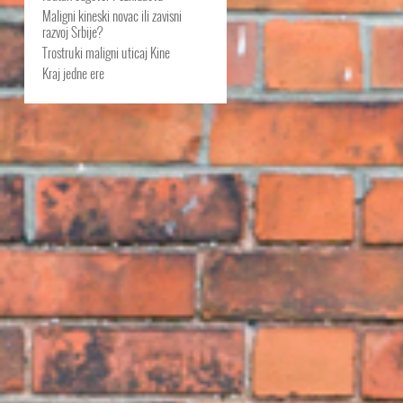
Maligni kineski novac ili zavisni
razvoj Srbije?
Trostruki maligni uticaj Kine
Kraj jedne ere