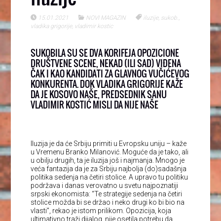
15.01.2021
NOVI MAGAZIN
iluzije
,
sukob.
,
vladika grigorije
,
vladimir kostic
SUKOBILA SU SE DVA KORIFEJA OPOZICIONE
DRUŠTVENE SCENE, NEKAD (ILI SAD) VIĐENA
ČAK I KAO KANDIDATI ZA GLAVNOG VUČIĆEVOG
KONKURENTA. DOK VLADIKA GRIGORIJE KAŽE
DA JE KOSOVO NAŠE, PREDSEDNIK SANU
VLADIMIR KOSTIĆ MISLI DA NIJE NAŠE
Iluzija je da će Srbiju primiti u Evropsku uniju – kaže
u Vremenu Branko Milanović. Moguće da je tako, ali
u obilju drugih, ta je iluzija još i najmanja. Mnogo je
veća fantazija da je za Srbiju najbolja (do)sadašnja
politika sedenja na četiri stolice. A upravo tu politiku
podržava i danas verovatno u svetu najpoznatiji
srpski ekonomista: “Te strategije sedenja na četiri
stolice možda bi se držao i neko drugi ko bi bio na
vlasti”, rekao je istom prilikom. Opozicija, koja
ultimativno traži dijalog, nije osetila potrebu da