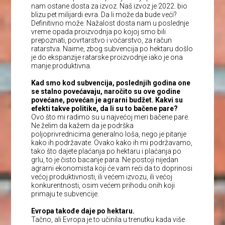
nam ostane dosta za izvoz. Naš izvoz je 2022. bio
blizu pet milijardi evra. Da li može da bude veći?
Definitivno može. Nažalost dosta nam u poslednje
vreme opada proizvodnja po kojoj smo bili
prepoznati, povrtarstvo i voćarstvo, za račun
ratarstva. Naime, zbog subvencija po hektaru došlo
je do ekspanzije ratarske proizvodnje iako je ona
manje produktivna.
Kad smo kod subvencija, poslednjih godina one
se stalno povećavaju, naročito su ove godine
povećane, povećan je agrarni budžet. Kakvi su
efekti takve politike, da li su to bačene pare?
Ovo što mi radimo su u najvećoj meri bačene pare.
Ne želim da kažem da je podrška
poljoprivrednicima generalno loša, nego je pitanje
kako ih podržavate. Ovako kako ih mi podržavamo,
tako što dajete plaćanja po hektaru i plaćanja po
grlu, to je čisto bacanje para. Ne postoji nijedan
agrarni ekonomista koji će vam reći da to doprinosi
većoj produktivnosti, ili većem izvozu, ili većoj
konkurentnosti, osim većem prihodu onih koji
primaju te subvencije.
Evropa takođe daje po hektaru.
Tačno, ali Evropa je to učinila u trenutku kada više