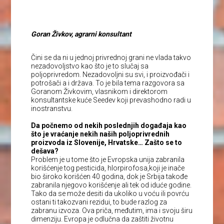
Goran Živkov, agrarni konsultant
Čini se da ni u jednoj privrednoj grani ne vlada takvo
nezadovoljstvo kao što je to slučaj sa
poljoprivredom. Nezadovoljni su svi, i proizvođači i
potrošači a i država. To je bila tema razgovora sa
Goranom Živkovim, vlasnikom i direktorom
konsultantske kuće Seedev koji prevashodno radi u
inostranstvu.
Da počnemo od nekih poslednjih događaja kao
što je vraćanje nekih naših poljoprivrednih
proizvoda iz Slovenije, Hrvatske… Zašto se to
dešava?
Problem je u tome što je Evropska unija zabranila
korišćenje tog pesticida, hlorpirofosa,koji je inače
bio široko korišćen 40 godina, dok je Srbija takođe
zabranila njegovo korišćenje ali tek od iduće godine.
Tako da se može desiti da ukoliko u voću ili povrću
ostani ti takozvani rezidui, to bude razlog za
zabranu izvoza. Ova priča, međutim, ima i svoju širu
dimenziju. Evropa je odlučna da zaštiti životnu