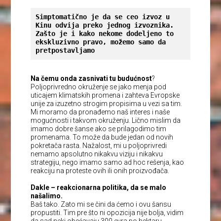
Simptomatično je da se ceo izvoz u 
Kinu odvija preko jednog izvoznika. 
Zašto je i kako nekome dodeljeno to 
ekskluzivno pravo, možemo samo da 
pretpostavljamo
Na čemu onda zasnivati tu budućnost
?
Poljoprivredno okruženje se jako menja pod
uticajem klimatskih promena i zahteva Evropske
unije za izuzetno strogim propisima u vezi sa tim.
Mi moramo da pronađemo naš interes i naše
mogućnosti i takvom okruženju. Lično mislim da
imamo dobre šanse ako se prilagodimo tim
promenama. To može da bude jedan od novih
pokretača rasta. Nažalost, mi u poljoprivredi
nemamo apsolutno nikakvu viziju i nikakvu
strategiju, nego imamo samo ad hoc rešenja, kao
reakciju na proteste ovih ili onih proizvođača.
Dakle – reakcionarna politika, da se malo
našalimo.
Baš tako. Zato mi se čini da ćemo i ovu šansu
propustiti. Tim pre što ni opozicija nije bolja, vidim