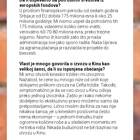
Da li uspevamo da potrošimo sredstva iz
evropskih fondova?
U prošlom finansijskom periodu od sedam godina
Srbija je od EU dobila 175 miliona evra ili oko 25
miliona godišnje. Mi nismo uspeli da potrošimo tih
175 miliona, videćemo koliko ćemo vratiti,
verovatno 60-70-80 miliona evra, preko trećine
sigurno. Nismo ih koristili zato što je naša
administracija sve jako sporo radila. Naša Uprava
za agrarna plaćanja je razvlačila te projekte do
besvesti.
Vlast je mnogo govorila o izvozu u Kinu kao
velikoj šansi, da li su ispunjena obećanja?
Mi smo otvorili kinesko tržište i mi izvozimo.
Nažalost, te cene su mnogo niže od onih koje
dobijamo prilikom izvoza na Cefta tržište. Takođe,
simptomatično je da se ceo izvoz u Kinu odvija
preko jednog izvoznika. Zašto je i kako nekome
dodeljeno to ekskluzivno pravo možemo samo da
pretpostavljamo. Lično mislim da Kina za nas nije
nikakva šansa, jer u kineskim poslovima često
nema ekonomije – u jednom trenutku traže
ogromne količine robe a u sledećem momentu im
ne treba ništa. Nikada budućnost ne bih bazirao na
izvozu u Kinu.