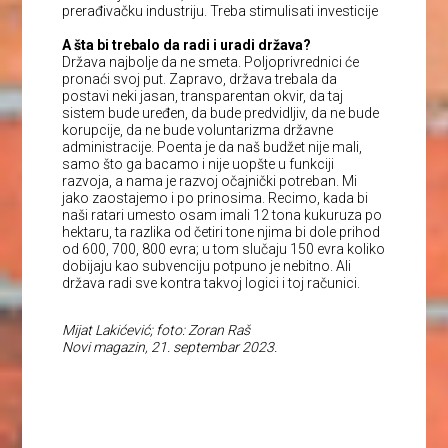
prerađivačku industriju. Treba stimulisati investicije
A šta bi trebalo da radi i uradi država?
Država najbolje da ne smeta. Poljoprivrednici će
pronaći svoj put. Zapravo, država trebala da
postavi neki jasan, transparentan okvir, da taj
sistem bude uređen, da bude predvidljiv, da ne bude
korupcije, da ne bude voluntarizma državne
administracije. Poenta je da naš budžet nije mali,
samo što ga bacamo i nije uopšte u funkciji
razvoja, a nama je razvoj očajnički potreban. Mi
jako zaostajemo i po prinosima. Recimo, kada bi
naši ratari umesto osam imali 12 tona kukuruza po
hektaru, ta razlika od četiri tone njima bi dole prihod
od 600, 700, 800 evra; u tom slučaju 150 evra koliko
dobijaju kao subvenciju potpuno je nebitno. Ali
država radi sve kontra takvoj logici i toj računici.
Mijat Lakićević; foto: Zoran Raš
Novi magazin, 21. septembar 2023.