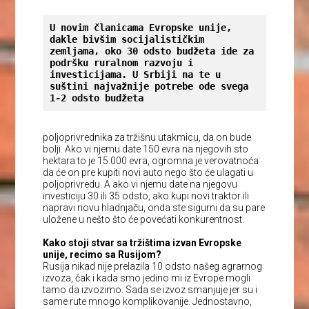
U novim članicama Evropske unije, 
dakle bivšim socijalističkim 
zemljama, oko 30 odsto budžeta ide za 
podršku ruralnom razvoju i 
investicijama. U Srbiji na te u 
suštini najvažnije potrebe ode svega 
1-2 odsto budžeta
poljoprivrednika za tržišnu utakmicu, da on bude
bolji. Ako vi njemu date 150 evra na njegovih sto
hektara to je 15.000 evra, ogromna je verovatnoća
da će on pre kupiti novi auto nego što će ulagati u
poljoprivredu. A ako vi njemu date na njegovu
investiciju 30 ili 35 odsto, ako kupi novi traktor ili
napravi novu hladnjaču, onda ste sigurni da su pare
uložene u nešto što će povećati konkurentnost.
Kako stoji stvar sa tržištima izvan Evropske
unije, recimo sa Rusijom?
Rusija nikad nije prelazila 10 odsto našeg agrarnog
izvoza, čak i kada smo jedino mi iz Evrope mogli
tamo da izvozimo. Sada se izvoz smanjuje jer su i
same rute mnogo komplikovanije. Jednostavno,