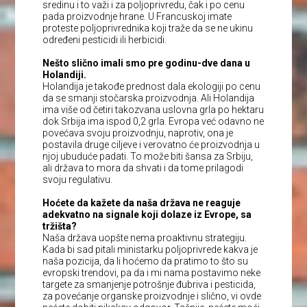
sredinu i to važi i za poljoprivredu, čak i po cenu
pada proizvodnje hrane. U Francuskoj imate
proteste poljoprivrednika koji traže da se ne ukinu
određeni pesticidi ili herbicidi.
Nešto slično imali smo pre godinu-dve dana u
Holandiji.
Holandija je takođe prednost dala ekologiji po cenu
da se smanji stočarska proizvodnja. Ali Holandija
ima više od četiri takozvana uslovna grla po hektaru
dok Srbija ima ispod 0,2 grla. Evropa već odavno ne
povećava svoju proizvodnju, naprotiv, ona je
postavila druge ciljeve i verovatno će proizvodnja u
njoj ubuduće padati. To može biti šansa za Srbiju,
ali država to mora da shvati i da tome prilagodi
svoju regulativu.
Hoćete da kažete da naša država ne reaguje
adekvatno na signale koji dolaze iz Evrope, sa
tržišta?
Naša država uopšte nema proaktivnu strategiju.
Kada bi sad pitali ministarku poljoprivrede kakva je
naša pozicija, da li hoćemo da pratimo to što su
evropski trendovi, pa da i mi nama postavimo neke
targete za smanjenje potrošnje đubriva i pesticida,
za povećanje organske proizvodnje i slično, vi ovde