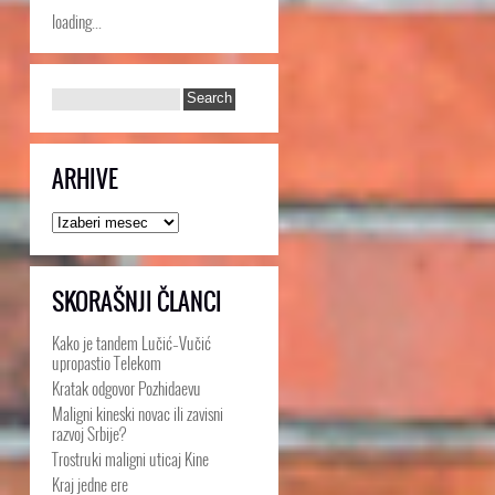
loading...
ARHIVE
Arhive
SKORAŠNJI ČLANCI
Kako je tandem Lučić–Vučić
upropastio Telekom
Kratak odgovor Pozhidaevu
Maligni kineski novac ili zavisni
razvoj Srbije?
Trostruki maligni uticaj Kine
Kraj jedne ere