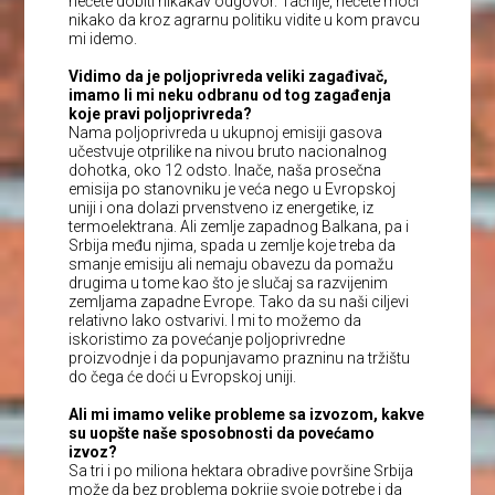
nećete dobiti nikakav odgovor. Tačnije, nećete moći
nikako da kroz agrarnu politiku vidite u kom pravcu
mi idemo.
Vidimo da je poljoprivreda veliki zagađivač,
imamo li mi neku odbranu od tog zagađenja
koje pravi poljoprivreda?
Nama poljoprivreda u ukupnoj emisiji gasova
učestvuje otprilike na nivou bruto nacionalnog
dohotka, oko 12 odsto. Inače, naša prosečna
emisija po stanovniku je veća nego u Evropskoj
uniji i ona dolazi prvenstveno iz energetike, iz
termoelektrana. Ali zemlje zapadnog Balkana, pa i
Srbija među njima, spada u zemlje koje treba da
smanje emisiju ali nemaju obavezu da pomažu
drugima u tome kao što je slučaj sa razvijenim
zemljama zapadne Evrope. Tako da su naši ciljevi
relativno lako ostvarivi. I mi to možemo da
iskoristimo za povećanje poljoprivredne
proizvodnje i da popunjavamo prazninu na tržištu
do čega će doći u Evropskoj uniji.
Ali mi imamo velike probleme sa izvozom, kakve
su uopšte naše sposobnosti da povećamo
izvoz?
Sa tri i po miliona hektara obradive površine Srbija
može da bez problema pokrije svoje potrebe i da