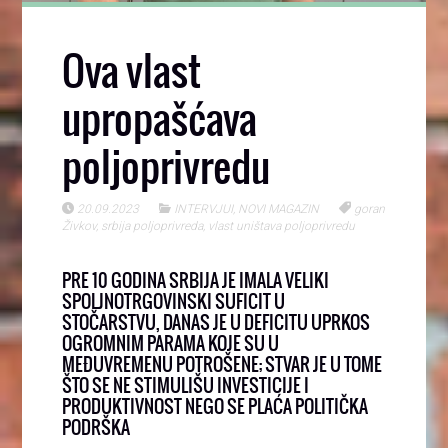
Ova vlast
upropašćava
poljoprivredu
20.09.2023
INTERVJUI
,
NOVI MAGAZIN
goran
Živkov
,
srbija poljoprivreda
,
vlast uništava poljoprivredu
PRE 10 GODINA SRBIJA JE IMALA VELIKI
SPOLJNOTRGOVINSKI SUFICIT U
STOČARSTVU, DANAS JE U DEFICITU UPRKOS
OGROMNIM PARAMA KOJE SU U
MEĐUVREMENU POTROŠENE; STVAR JE U TOME
ŠTO SE NE STIMULIŠU INVESTICIJE I
PRODUKTIVNOST NEGO SE PLAĆA POLITIČKA
PODRŠKA