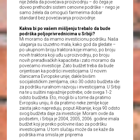
nije želela da povećava proizvodnju – do čega je
doveo prethodni sistem cenovne podrške – nego je
samo želela da omogući farmerima dobar
standard bez povećavanja proizvodnje.
Kakva bi po vašem mišljenju trebalo da bude
podrška poljoprivrednicima u Srbiji?
Mi moramo da imamo investicionu podršku. Naša
ulaganja su izuzetno mala, kako god da gledate –
po ukupnom broju traktora koje imamo, po broju
novih traktora koji uđu u proizvodnju, po broju
novih prerađivačkih kapaciteta i zato moramo da
povećamo investicije. Zato budžet treba da bude
orijentisan ka podršci investicijama. U novim
članicama Evropske unije, dakle bivšim
socijalističkim zemljama, oko 30 odsto budžeta ide
za podršku ruralnom razvoju i investicijama. U Srbiji
na te u suštini najvažnije potrebe, ode svega 1-2
odsto budžeta. Eto, mogli bi u tome da pratimo
Evropsku uniju, ili da pratimo neke zemlje koje
zaista jako napreduju, poput Albanije, koja 90 odsto
svog budžeta daje za investicije. Moram ovde da
podsetim, i Srbija je 2004, 2005, 2006. godine imala
budžet koji je preko polovine išao za podršku
investicijama. U tom slučaju može da se kaže da
podrška ima smisla jer priprema