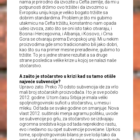
nama je prirodno da izvozite u Cefta zemlje, da mi u
potpunosti držimo ovo tržište i da izvozimo u
Evropsku uniju koja je veliko bogato tržište sa
dobrim standardima. Problem je što mi gubimo
utakmicu na Cefta tržištu, konstantno nam opada
udeo izvoza, zato što se oni isto tako otvaraju, i
Bosna i Hercegovina, i Albanija, i Kosovo, i Crna
Gora se otvaraju prema Evropskoj uniji. Mi u nekim
proizvodima gde smo tradicionalno bili jako dobri,
kao što su na primer mesne prerađevine, gubimo to
tržište. To je s jedne strane rezultat a sa druge
strane posledica velike krize u kojoj se nalazi naše
stočarstvo.
A zašto je stočarstvo u krizi kad su tamo otišle
najveće subvencije?
Upravo zato. Preko 70 odsto subvencija ide za vrlo
mali broj stočarskih proizvođača. I to je sve počelo
2012. godine. U tom času Srbija je imala veliki
spoljnotrgovinski suficit u stočarstvu, u mesu i
mleku. Od tada se svake godine on smanjuje. Nova
vlast 2012. suštinski menja agrarnu politiku, uvode
se subvencije po grlu, za stočarstvo se izdvajaju
ogromna sredstva koja od tada neprekidno rastu,
evo i nedavno su opet subvencije povećane. Uprkos
tome, spoljnotrgovinski bilans je sve lošiji tako da