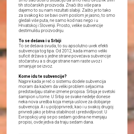
smo sad došli u situaciju da smo neto uvoznik svih
tih stočarskih proizvoda. Znači što više para
dajemo to su nam rezultati slabiji. Zašto je to tako
za svakog ko se bavi ovim poslom je jasno, to smo
gledali više puta, ne samo kod nas nego i u
Hrvatskoj i Sloveniji. Prosto, velike subvencije
destimulišu proizvodnju.
To se dešava i u Srbiji
To se dešava svuda, to su apsolutno uvek efekti
subvencija tog tipa. Od 2012, kada imamo veliki
suficit država s jedne strane povećava subvencije
stočarstvu a s druge strane nam raste uvoz i
smanjuje se izvoz.
Kome idu te subvencije?
Najpre kada je reč o sistemu dodele subvencija
moram da kažem da veliki problem seljacima
predstavljaju stalne izmene propisa. Srbija je svetski
šampion u tome. U Srbiji se svake nedelje donese
neka nova uredba koja menja uslove za dobijanje
subvencija. A i u poljoprivredi, kao i u svakoj drugoj
privredi jako je bitna stabilnost i predvidljivost. U
Evropskoj uniji se po sedam godina ne menjaju
propisi, ovde jedva da traju sedam dana.