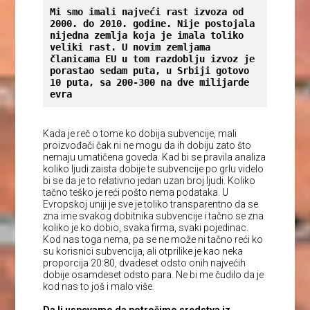
Mi smo imali najveći rast izvoza od 
2000. do 2010. godine. Nije postojala 
nijedna zemlja koja je imala toliko 
veliki rast. U novim zemljama 
članicama EU u tom razdoblju izvoz je 
porastao sedam puta, u Srbiji gotovo 
10 puta, sa 200-300 na dve milijarde 
evra
Kada je reč o tome ko dobija subvencije, mali
proizvođači čak ni ne mogu da ih dobiju zato što
nemaju umatičena goveda. Kad bi se pravila analiza
koliko ljudi zaista dobije te subvencije po grlu videlo
bi se da je to relativno jedan uzan broj ljudi. Koliko
tačno teško je reći pošto nema podataka. U
Evropskoj uniji je sve je toliko transparentno da se
zna ime svakog dobitnika subvencije i tačno se zna
koliko je ko dobio, svaka firma, svaki pojedinac.
Kod nas toga nema, pa se ne može ni tačno reći ko
su korisnici subvencija, ali otprilike je kao neka
proporcija 20:80, dvadeset odsto onih najvećih
dobije osamdeset odsto para. Ne bi me čudilo da je
kod nas to još i malo više.