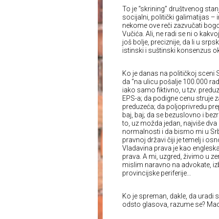
To je “skrining” društvenog stanj
socijalni, politički galimatijas
nekome ove reči zazvučati bogo
Vučića. Ali, ne radi se ni o kakvo
još bolje, preciznije, da li u srps
istinski i suštinski konsenzus o
Ko je danas na političkoj sceni
da “na ulicu pošalje 100.000 ra
iako samo fiktivno, u tzv. predu
EPS-a; da podigne cenu struje z
preduzeća; da poljoprivredu pre
baj, baj; da se bezuslovno i bez
to, uz možda jedan, najviše dva 
normalnosti i da bismo mi u Srb
pravnoj državi čiji je temelj i os
Vladavina prava je kao engleska 
prava. A mi, uzgred, živimo u ze
mislim naravno na advokate, iz
provincijske periferije…
Ko je spreman, dakle, da uradi 
odsto glasova, razume se? Mada