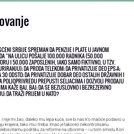
ovanje
SCENI SRBIJE SPREMAN DA PENZIJE I PLATE U JAVNOM
DA “NA ULICU POŠALJE 100.000 RADNIKA (50.000
RU I 50.000 ZAPOSLENIH, IAKO SAMO FIKTIVNO, U TZV.
RANJU); DA PRODA TELEKOM; DA PRIVATIZUJE DEO EPS-A;
 30 ODSTO; DA PRIVATIZUJE DOBAR DEO OSTALIH DRŽAVNIH I
 POLJOPRIVREDU PREPUSTI SELJACIMA I DOZVOLI PRODAJU
MA KAŽE BAJ, BAJ; DA SE BEZUSLOVNO I BEZREZERVNO
U; DA TRAŽI PRIJEM U NATO?
o. I nije mi žao, daleko mu lepa kuća, sve bi nas k’o mačiće podavio u
 krajeva, tako mu i treba. Imao je takoreći nekontrolisanu
plebiscitarnu podršku za reforme na izborima – i u tom smislu Kori