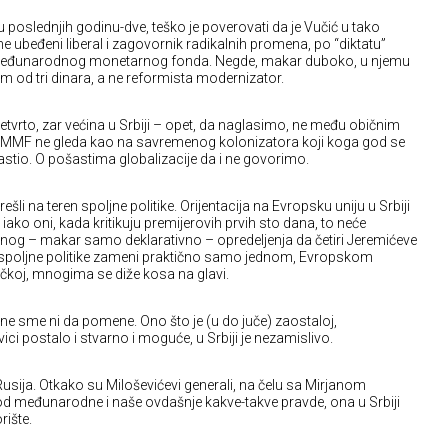
 poslednjih godinu-dve, teško je poverovati da je Vučić u tako
ubeđeni liberal i zagovornik radikalnih promena, po “diktatu”
eđunarodnog monetarnog fonda. Negde, makar duboko, u njemu
m od tri dinara, a ne reformista modernizator.
tvrto, zar većina u Srbiji – opet, da naglasimo, ne među običnim
MMF ne gleda kao na savremenog kolonizatora koji koga god se
stio. O pošastima globalizacije da i ne govorimo.
li na teren spoljne politike. Orijentacija na Evropsku uniju u Srbiji
iako oni, kada kritikuju premijerovih prvih sto dana, to neće
nog – makar samo deklarativno – opredeljenja da četiri Jeremićeve
e spoljne politike zameni praktično samo jednom, Evropskom
oj, mnogima se diže kosa na glavi.
 ne sme ni da pomene. Ono što je (u do juče) zaostaloj,
ici postalo i stvarno i moguće, u Srbiji je nezamislivo.
usija. Otkako su Miloševićevi generali, na čelu sa Mirjanom
od međunarodne i naše ovdašnje kakve-takve pravde, ona u Srbiji
rište.