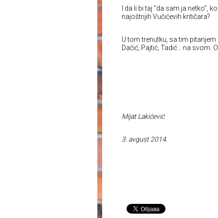
I da li bi taj “da sam ja netko”
najoštrijih Vučićevih kritičara?
U tom trenutku, sa tim pitanjem
Dačić, Pajtić, Tadić… na svom. O
Mijat Lakićević
3. avgust 2014.