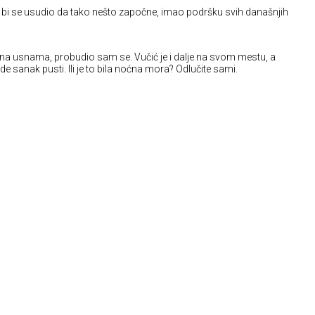
, ko bi se usudio da tako nešto započne, imao podršku svih današnjih
 na usnama, probudio sam se. Vučić je i dalje na svom mestu, a
de sanak pusti. Ili je to bila noćna mora? Odlučite sami.