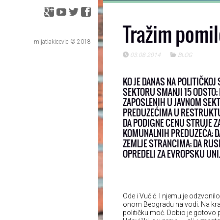
Tražim pomil
mijatlakicevic © 2018
03.08.2014
BLOG
KO JE DANAS NA POLITIČKOJ 
SEKTORU SMANJI 15 ODSTO; 
ZAPOSLENIH U JAVNOM SEKTO
PREDUZEĆIMA U RESTRUKTURI
DA PODIGNE CENU STRUJE ZA
KOMUNALNIH PREDUZEĆA; DA
ZEMLJE STRANCIMA; DA RUSI
OPREDELI ZA EVROPSKU UNIJ
Ode i Vučić. I njemu je odzvonil
onom Beogradu na vodi. Na kraju
političku moć. Dobio je gotovo 