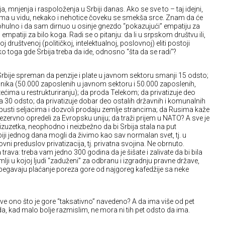
a, mnjenja i raspoloženja u Srbiji danas. Ako se sve to – taj idejni,
 – ima u vidu, nekako i nehotice čoveku se smekša srce. Znam da će
hulno i da sam dirnuo u osinje gnezdo “pokazujući” empatiju za
j empatiji za bilo koga. Radi se o pitanju: da li u srpskom društvu ili,
koj društvenoj (političkoj, intelektualnoj, poslovnoj) eliti postoji
ko toga gde Srbija treba da ide, odnosno “šta da se radi”?
 Srbije spreman da penzije i plate u javnom sektoru smanji 15 odsto;
dnika (50.000 zaposlenih u javnom sektoru i 50.000 zaposlenih,
zećima u restrukturiranju); da proda Telekom; da privatizuje deo
a 30 odsto; da privatizuje dobar deo ostalih državnih i komunalnih
pusti seljacima i dozvoli prodaju zemlje strancima; da Rusima kaže
rezervno opredeli za Evropsku uniju; da traži prijem u NATO? A sve je
izuzetka, neophodno i neizbežno da bi Srbija stala na put
iji jednog dana mogli da živimo kao sav normalan svet, tj. u
novni preduslov privatizacija, tj. privatna svojina. Ne obrnuto.
trava: treba vam jedno 300 godina da je šišate i zalivate da bi bila
mlji u kojoj ljudi “zaduženi” za odbranu i izgradnju pravne države,
begavaju plaćanje poreza gore od najgoreg kafedžije sa neke
sve ono što je gore “taksativno” navedeno? A da ima više od pet
, kad malo bolje razmislim, ne mora ni tih pet odsto da ima.