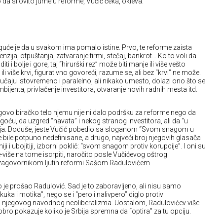
 da silovito jurne u reforme, Vučić čeka, okleva.
uće je da u svakom ima pomalo istine. Prvo, te reforme zaista
enzija, otpuštanja, zatvaranje firmi, stečaj, bankrot… Ko to voli da
i i bolje i gore, taj “hirurški rez” može biti manje ili više vešto
li više krvi, figurativno govoreći, razume se, ali bez “krvi” ne može.
slučaju istovremeno i paralelno, ali nikako umesto, dolazi ono što se
jenta, privlačenje investitora, otvaranje novih radnih mesta itd.
egovo biračko telo njemu nije ni dalo podršku za reforme nego da
trogoću, da uzgred “navata” i nekog stranog investitora, ali da “u
enja. Doduše, jeste Vučić pobedio sa sloganom “Svom snagom u
me bile potpuno nedefinisane, a drugo, najveći broj njegovih glasača
iji i ubojitiji, izborni poklič: “svom snagom protiv korupcije”. I oni su
-više na tome iscrpiti, naročito posle Vučićevog oštrog
 zagovornikom ljutih reformi Sašom Radulovićem.
ko je prošao Radulović. Sad je to zaboravljeno, ali nisu samo
kuka i motika”, nego se i “pero i nalivpero” diglo protiv
e i njegovog navodnog neoliberalizma. Uostalom, Radulovićev više
bro pokazuje koliko je Srbija spremna da “optira” za tu opciju.