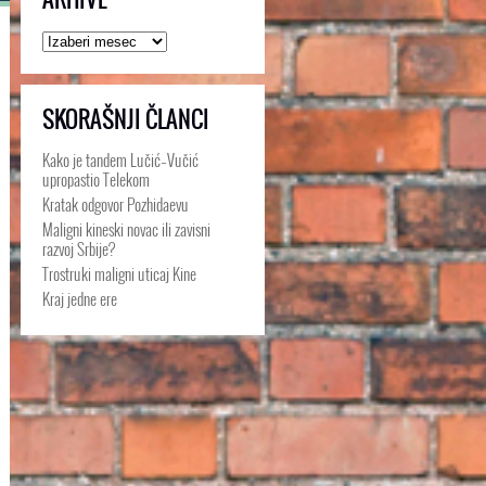
Arhive
SKORAŠNJI ČLANCI
Kako je tandem Lučić–Vučić
upropastio Telekom
Kratak odgovor Pozhidaevu
Maligni kineski novac ili zavisni
razvoj Srbije?
Trostruki maligni uticaj Kine
Kraj jedne ere