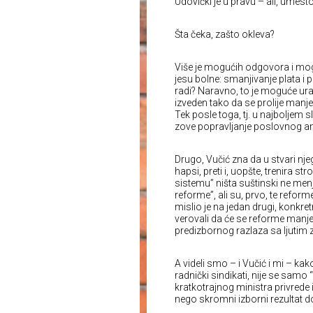
Udovički je u pravu – ali, umesto
Šta čeka, zašto okleva?
Više je mogućih odgovora i mog
jesu bolne: smanjivanje plata i p
radi? Naravno, to je moguće uradit
izveden tako da se prolije manje i
Tek posle toga, tj. u najboljem 
zove popravljanje poslovnog ambi
Drugo, Vučić zna da u stvari nj
hapsi, preti i, uopšte, trenira s
sistemu” ništa suštinski ne m
reforme”, ali su, prvo, te refor
mislio je na jedan drugi, konkretn
verovali da će se reforme manje
predizbornog razlaza sa ljutim
A videli smo – i Vučić i mi – ka
radnički sindikati, nije se samo “
kratkotrajnog ministra privred
nego skromni izborni rezultat do