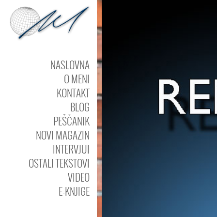
NASLOVNA
O MENI
KONTAKT
BLOG
PEŠČANIK
NOVI MAGAZIN
INTERVJUI
OSTALI TEKSTOVI
VIDEO
E-KNJIGE