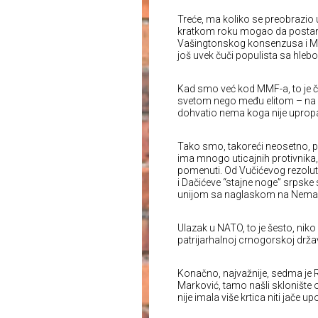
Treće, ma koliko se preobrazio u
kratkom roku mogao da postane 
Vašingtonskog konsenzusa i M
još uvek čuči populista sa hlebo
Kad smo već kod MMF-a, to je če
svetom nego među elitom – na 
dohvatio nema koga nije upropa
Tako smo, takoreći neosetno, preš
ima mnogo uticajnih protivnika, 
pomenuti. Od Vučićevog rezolut
i Dačićeve “stajne noge” srpsk
unijom sa naglaskom na Nemačk
Ulazak u NATO, to je šesto, niko
patrijarhalnoj crnogorskoj držav
Konačno, najvažnije, sedma je R
Marković, tamo našli sklonište 
nije imala više krtica niti jače upo