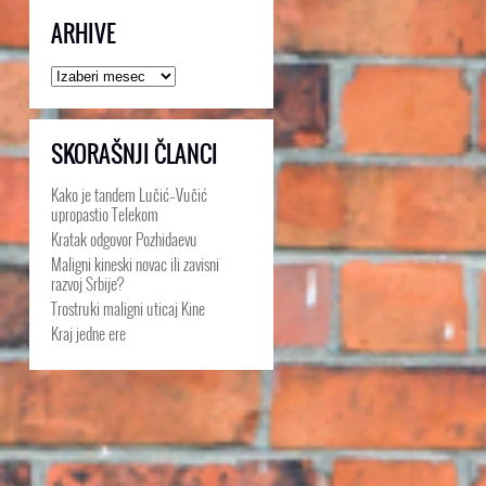
ARHIVE
Arhive
SKORAŠNJI ČLANCI
Kako je tandem Lučić–Vučić
upropastio Telekom
Kratak odgovor Pozhidaevu
Maligni kineski novac ili zavisni
razvoj Srbije?
Trostruki maligni uticaj Kine
Kraj jedne ere