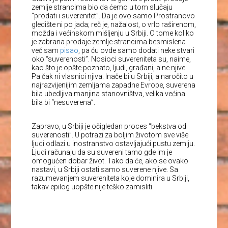
zemlje strancima bio da ćemo u tom slučaju
“prodati i suverenitet”. Da je ovo samo Prostranovo
gledište ni po jada; reč je, nažalost, o vrlo raširenom,
možda i većinskom mišljenju u Srbiji. O tome koliko
je zabrana prodaje zemlje strancima besmislena
već sam
pisao
, pa ću ovde samo dodati neke stvari
oko “suverenosti”. Nosioci suvereniteta su, naime,
kao što je opšte poznato, ljudi, građani, a ne njive.
Pa čak ni vlasnici njiva. Inače bi u Srbiji, a naročito u
najrazvijenijim zemljama zapadne Evrope, suverena
bila ubedljiva manjina stanovništva, velika većina
bila bi “nesuverena”.
Zapravo, u Srbiji je očigledan proces “bekstva od
suverenosti”. U potrazi za boljim životom sve više
ljudi odlazi u inostranstvo ostavljajući pustu zemlju.
Ljudi računaju da su suvereni tamo gde im je
omogućen dobar život. Tako da će, ako se ovako
nastavi, u Srbiji ostati samo suverene njive. Sa
razumevanjem suvereniteta koje dominira u Srbiji,
takav epilog uopšte nije teško zamisliti.