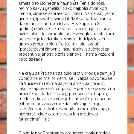
smetalo to što ne zna “tačno šta Tenis donosi,
recimo kakvu genetiku” (iako najbolja stvar kod
Tenisa, čime se zapravo on i bavi u Nemačkoj, jeste
genetika, tj. kvalitet svinja) ili “koliko godina planira
da ostane (mada se i to zna – zakup je na 30
godina) i slično; sve u svemu, falio mu je Tenisov
biznis plan. Da paradoks bude veći, glavni kriterijum
po kojem je tenderska komisija dodeljivala zemlju
upravo je biznis plan. To što ministri i ostali
(para)državni činovnici nisu nikakvi stručnjaci za
procenu valjanosti biznis planova – nema veze, oni
će to da rade.
Na kraju se Prostran založio protiv prodaje zemlje (i
vode) strancima, pri čemu se – valjda povodeći se
za Vučićevim rečima da je na američkoj televiziji
iako je zapravo reč o srpskoj – posebno pozvao na
američkog, doduše bivšeg, predsednika. Usput ga,
međutim, krivotvoreći jer je taj američki predsednik
(Obama) pozvao zemlje da sačuvaju zemlju i
izvorišta vode, da ih ne zagađuju i ne uništavaju, a
nije ni reč rekao o tome treba li ih prodavati
“strancima” ili ne.
Glavni je pak Prostranov argument protiv prodaje