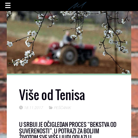
Više od Tenisa
18.11.2017
PEŠČANIK
U SRBIJI JE OČIGLEDAN PROCES “BEKSTVA OD
SUVERENOSTI”. U POTRAZI ZA BOLJIM
ŽIVOTOM SVE VIŠE LJUDI ODLAZI U