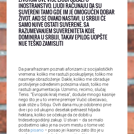
INOSTRANSTVO. LJUDI RAČUNAJU DA SU
SUVERENI TAMO GDE IM JE OMOGUĆEN DOBAR
ŽIVOT. AKO SE OVAKO NASTAVI, U SRBIJI ĆE
SAMO NJIVE OSTATI SUVERENE. SA
RAZUMEVANJEM SUVERENITETA KOJE
DOMINIRA U SRBIJI, TAKAV EPILOG UOPŠTE
NIJE TEŠKO ZAMISLITI
Da parafraziram poznati aforizam iz socijalističkih
vremena: koliko me rastuži poskupljenje, toliko me
nasmeje obrazloženje. Dakle, koliko me obraduje
protivljenje određenim potezima vlasti, toliko me
rastuži argumentacija. Uzmimo, recimo, slučaj
Tenis. “Evropski kralj mesa”, doduše mnogo kasnije
nego što je u to vreme premijer Vučić obećavao,
ipak stiže u Srbiju. Ovih dana mu je odobreno prve
dve i po od ukupno desetak-petnaest hiljada
hektara, koliko se očekuje da će dobiti u
tridesetogodišnji zakup. U stvari – da se malo
podsetimo iako je na ovom mestu o tome već
dosta
pisano
– posao je i kasnio zato što je u