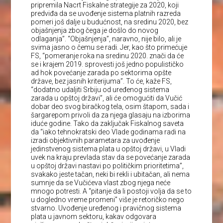
pripremila Nacrt Fiskalne strategije za 2020, koji
predviđa da se uvođenje sistema platnih razreda
pomeri još dalje u budućnost, na sredinu 2020, bez
objašnjenja zbog čega je došlo do novog
odlaganja”. “Objašnjenja”, naravno, nije bilo, ali je
svima jasno o čemu se radi. Jer, kao što primećuje
FS, “pomeranje roka na sredinu 2020. znači da će
se i krajem 2019. sprovesti još jedno populističko
ad hok povećanje zarada po sektorima opšte
države, bez jasnih kriterijuma”. To će, kaže FS,
“dodatno udaljiti Srbiju od uređenog sistema
zarada u opštoj državi”, ali će omogućiti da Vučić
dobar deo svog biračkog tela, osim štapom, sada i
šargarepom privoli da za njega glasaju na izborima
iduće godine. Tako da zaključak Fiskalnog saveta
da “iako tehnokratski deo Vlade godinama radi na
izradi objektivnih parametara za uvođenje
jedinstvenog sistema plata u opštoj državi, u Vladi
uvek na kraju prevlada stav da se povećanje zarada
u opštoj državi nastavi po političkim prioritetima”,
svakako jeste tačan, neki bi rekli i ubitačan, ali nema
sumnje da se Vučićeva vlast zbog njega neće
mnogo potresti. A “pitanje da li postoji volja da se to
u dogledno vreme promeni” više je retoričko nego
stvarno. Uvođenje uređenog i pravičnog sistema
plata u javnom sektoru, kakav odgovara