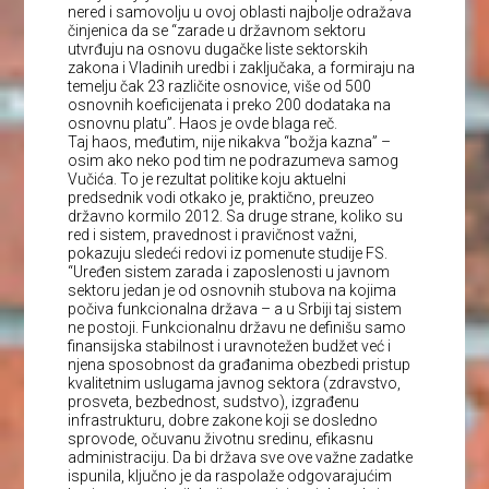
nered i samovolju u ovoj oblasti najbolje odražava
činjenica da se “zarade u državnom sektoru
utvrđuju na osnovu dugačke liste sektorskih
zakona i Vladinih uredbi i zaključaka, a formiraju na
temelju čak 23 različite osnovice, više od 500
osnovnih koeficijenata i preko 200 dodataka na
osnovnu platu”. Haos je ovde blaga reč.
Taj haos, međutim, nije nikakva “božja kazna” –
osim ako neko pod tim ne podrazumeva samog
Vučića. To je rezultat politike koju aktuelni
predsednik vodi otkako je, praktično, preuzeo
državno kormilo 2012. Sa druge strane, koliko su
red i sistem, pravednost i pravičnost važni,
pokazuju sledeći redovi iz pomenute studije FS.
“Uređen sistem zarada i zaposlenosti u javnom
sektoru jedan je od osnovnih stubova na kojima
počiva funkcionalna država – a u Srbiji taj sistem
ne postoji. Funkcionalnu državu ne definišu samo
finansijska stabilnost i uravnotežen budžet već i
njena sposobnost da građanima obezbedi pristup
kvalitetnim uslugama javnog sektora (zdravstvo,
prosveta, bezbednost, sudstvo), izgrađenu
infrastrukturu, dobre zakone koji se dosledno
sprovode, očuvanu životnu sredinu, efikasnu
administraciju. Da bi država sve ove važne zadatke
ispunila, ključno je da raspolaže odgovarajućim