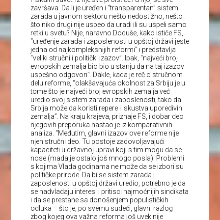
završava. Da li je uređen i “transparentan” sistem
zarada u javnom sektoru nešto nedostižno, nešto
što niko drugi nije uspeo da uradi ili su uspeli samo
retki u svetu? Nije, naravno.Doduše, kako ističe FS,
“uređenje zarada i zaposlenosti u opštoj državi jeste
jedna od najkompleksnijih reformi” i predstavlja
“veliki stručni i politički izazov”. Ipak, “najveći broj
evropskih zemalja bio bio u stanju da na taj izazov
uspešno odgovori”. Dakle, kada je reč o stručnom
delu reforme, “olakšavajuća okolnost za Srbiju je u
tome što je najveći broj evropskih zemalja već
uredio svoj sistem zarada i zaposlenosti, tako da
Srbija može da koristi repere i iskustva uporedivih
zemalja”. Na kraju krajeva, priznaje FS, i dobar deo
njegovih preporuka nastao je iz komparativnih
analiza. “Međutim, glavni izazov ove reforme nije
njen stručni deo. Tu postoje zadovoljavajući
kapaciteti u državnoj upravi koji s tim mogu da se
nose (mada je ostalo još mnogo posla). Problemi
s kojima Vlada godinama ne može da se izbori su
političke prirode. Da bi se sistem zarada i
zaposlenosti u opštoj državi uredio, potrebno je da
se nadvladaju interesi i pritisci najmoćnijih sindikata
i da se prestane sa donošenjem populističkih
odluka – što je, po svemu sudeći, glavni razlog
zbog kojeg ova važna reforma još uvek nije