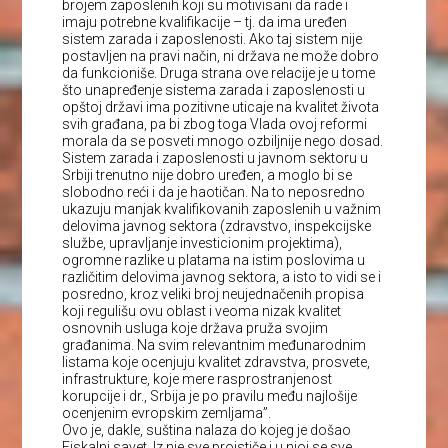
brojem zaposlenih koji su motivisani da rade i
imaju potrebne kvalifikacije – tj. da ima uređen
sistem zarada i zaposlenosti. Ako taj sistem nije
postavljen na pravi način, ni država ne može dobro
da funkcioniše. Druga strana ove relacije je u tome
što unapređenje sistema zarada i zaposlenosti u
opštoj državi ima pozitivne uticaje na kvalitet života
svih građana, pa bi zbog toga Vlada ovoj reformi
morala da se posveti mnogo ozbiljnije nego dosad.
Sistem zarada i zaposlenosti u javnom sektoru u
Srbiji trenutno nije dobro uređen, a moglo bi se
slobodno reći i da je haotičan. Na to neposredno
ukazuju manjak kvalifikovanih zaposlenih u važnim
delovima javnog sektora (zdravstvo, inspekcijske
službe, upravljanje investicionim projektima),
ogromne razlike u platama na istim poslovima u
različitim delovima javnog sektora, a isto to vidi se i
posredno, kroz veliki broj neujednačenih propisa
koji regulišu ovu oblast i veoma nizak kvalitet
osnovnih usluga koje država pruža svojim
građanima. Na svim relevantnim međunarodnim
listama koje ocenjuju kvalitet zdravstva, prosvete,
infrastrukture, koje mere rasprostranjenost
korupcije i dr., Srbija je po pravilu među najlošije
ocenjenim evropskim zemljama”.
Ovo je, dakle, suština nalaza do kojeg je došao
Fiskalni savet. Iz nje sve proističe i u njoj se sve