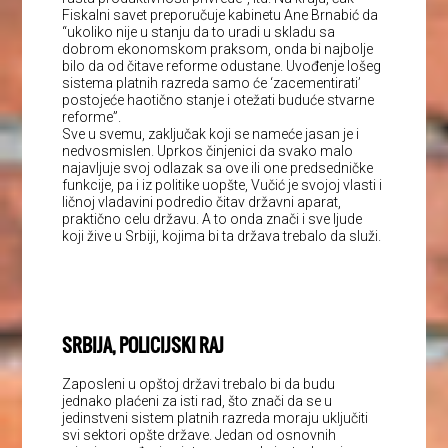
Fiskalni savet preporučuje kabinetu Ane Brnabić da
“ukoliko nije u stanju da to uradi u skladu sa
dobrom ekonomskom praksom, onda bi najbolje
bilo da od čitave reforme odustane. Uvođenje lošeg
sistema platnih razreda samo će ‘zacementirati’
postojeće haotično stanje i otežati buduće stvarne
reforme”.
Sve u svemu, zaključak koji se nameće jasan je i
nedvosmislen. Uprkos činjenici da svako malo
najavljuje svoj odlazak sa ove ili one predsedničke
funkcije, pa i iz politike uopšte, Vučić je svojoj vlasti i
ličnoj vladavini podredio čitav državni aparat,
praktično celu državu. A to onda znači i sve ljude
koji žive u Srbiji, kojima bi ta država trebalo da služi.
SRBIJA, POLICIJSKI RAJ
Zaposleni u opštoj državi trebalo bi da budu
jednako plaćeni za isti rad, što znači da se u
jedinstveni sistem platnih razreda moraju uključiti
svi sektori opšte države. Jedan od osnovnih