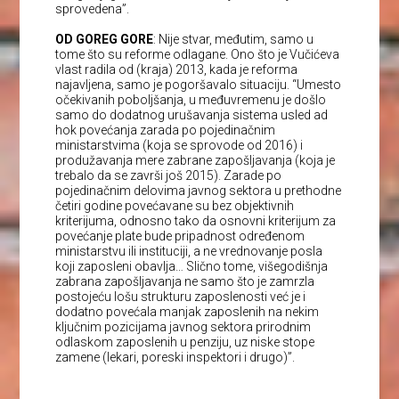
sprovedena”.
OD GOREG GORE
: Nije stvar, međutim, samo u
tome što su reforme odlagane. Ono što je Vučićeva
vlast radila od (kraja) 2013, kada je reforma
najavljena, samo je pogoršavalo situaciju. “Umesto
očekivanih poboljšanja, u međuvremenu je došlo
samo do dodatnog urušavanja sistema usled ad
hok povećanja zarada po pojedinačnim
ministarstvima (koja se sprovode od 2016) i
produžavanja mere zabrane zapošljavanja (koja je
trebalo da se završi još 2015). Zarade po
pojedinačnim delovima javnog sektora u prethodne
četiri godine povećavane su bez objektivnih
kriterijuma, odnosno tako da osnovni kriterijum za
povećanje plate bude pripadnost određenom
ministarstvu ili instituciji, a ne vrednovanje posla
koji zaposleni obavlja… Slično tome, višegodišnja
zabrana zapošljavanja ne samo što je zamrzla
postojeću lošu strukturu zaposlenosti već je i
dodatno povećala manjak zaposlenih na nekim
ključnim pozicijama javnog sektora prirodnim
odlaskom zaposlenih u penziju, uz niske stope
zamene (lekari, poreski inspektori i drugo)”.