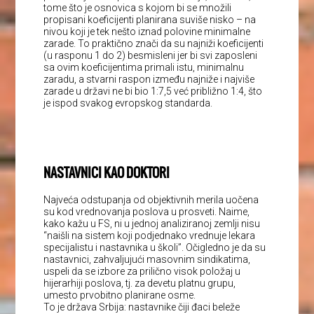
tome što je osnovica s kojom bi se množili
propisani koeficijenti planirana suviše nisko – na
nivou koji je tek nešto iznad polovine minimalne
zarade. To praktično znači da su najniži koeficijenti
(u rasponu 1 do 2) besmisleni jer bi svi zaposleni
sa ovim koeficijentima primali istu, minimalnu
zaradu, a stvarni raspon između najniže i najviše
zarade u državi ne bi bio 1:7,5 već približno 1:4, što
je ispod svakog evropskog standarda.
NASTAVNICI KAO DOKTORI
Najveća odstupanja od objektivnih merila uočena
su kod vrednovanja poslova u prosveti. Naime,
kako kažu u FS, ni u jednoj analiziranoj zemlji nisu
“naišli na sistem koji podjednako vrednuje lekara
specijalistu i nastavnika u školi”. Očigledno je da su
nastavnici, zahvaljujući masovnim sindikatima,
uspeli da se izbore za prilično visok položaj u
hijerarhiji poslova, tj. za devetu platnu grupu,
umesto prvobitno planirane osme.
To je država Srbija: nastavnike čiji đaci beleže