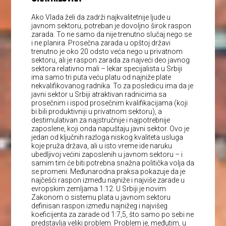
Ako Vlada želi da zadrži najkvalitetnije ljude u
javnom sektoru, potreban je dovoljno širok raspon
zarada. To ne samo da nije trenutno slučaj nego se
i ne planira. Prosečna zarada u opštoj državi
trenutno je oko 20 odsto veća nego u privatnom
sektoru, ali je raspon zarada za najveći deo javnog
sektora relativno mali – lekar specijalista u Srbiji
ima samo tri puta veću platu od najniže plate
nekvalifikovanog radnika. To za posledicu ima da je
javni sektor u Srbiji atraktivan radnicima sa
prosečnim i ispod prosečnim kvalifikacijama (koji
bi bili produktivniji u privatnom sektoru), a
destimulativan za najstručnije i najpotrebnije
zaposlene, koji onda napuštaju javni sektor. Ovo je
jedan od ključnih razloga niskog kvaliteta usluga
koje pruža država, ali u isto vreme ide naruku
ubedljivoj većini zaposlenih u javnom sektoru – i
samim tim će biti potrebna snažna politička volja da
se promeni. Međunarodna praksa pokazuje da je
najčešći raspon između najniže i najviše zarade u
evropskim zemljama 1:12. U Srbiji je novim
Zakonom o sistemu plata u javnom sektoru
definisan raspon između najnižeg i najvišeg
koeficijenta za zarade od 1:7,5, što samo po sebi ne
predstavlja veliki problem. Problem je, međutim, u