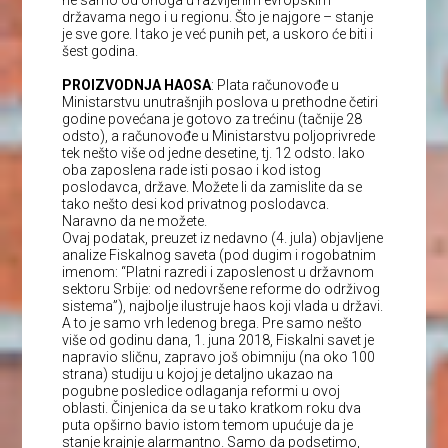
ne samo od onoga u razvijenim evropskim
državama nego i u regionu. Što je najgore – stanje
je sve gore. I tako je već punih pet, a uskoro će biti i
šest godina.
PROIZVODNJA HAOSA
: Plata računovođe u
Ministarstvu unutrašnjih poslova u prethodne četiri
godine povećana je gotovo za trećinu (tačnije 28
odsto), a računovođe u Ministarstvu poljoprivrede
tek nešto više od jedne desetine, tj. 12 odsto. Iako
oba zaposlena rade isti posao i kod istog
poslodavca, države. Možete li da zamislite da se
tako nešto desi kod privatnog poslodavca.
Naravno da ne možete.
Ovaj podatak, preuzet iz nedavno (4. jula) objavljene
analize Fiskalnog saveta (pod dugim i rogobatnim
imenom: “Platni razredi i zaposlenost u državnom
sektoru Srbije: od nedovršene reforme do održivog
sistema”), najbolje ilustruje haos koji vlada u državi.
A to je samo vrh ledenog brega. Pre samo nešto
više od godinu dana, 1. juna 2018, Fiskalni savet je
napravio sličnu, zapravo još obimniju (na oko 100
strana) studiju u kojoj je detaljno ukazao na
pogubne posledice odlaganja reformi u ovoj
oblasti. Činjenica da se u tako kratkom roku dva
puta opširno bavio istom temom upućuje da je
stanje krajnje alarmantno. Samo da podsetimo,