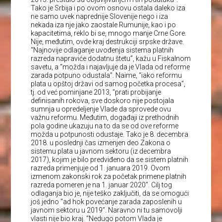
Tako je Srbija i po ovom osnovu ostala daleko iza
ne samo uvek naprednije Slovenije nego i iza
nekada iza nje jako zaostale Rumunije, kao i po
kapacitetima, reklo bi se, mnogo manje Crne Gore.
Nije, međutim, ovde kraj destrukciji srpske države.
“Najnovije odlaganje uvođenja sistema platnih
razreda napraviće dodatnu štetu”, kažu u Fiskalnom
savetu, a “možda i najavljuje da je Vlada od reforme
zarada potpuno odustala”. Naime, “iako reformu
plata u opštoj državi od samog početka procesa”,
tj. od već pominjane 2013, “prati probijanje
definisanih rokova, sve doskoro nije postojala
sumnja u opredeljenje Vlade da sprovede ovu
važnu reformu. Međutim, događaji iz prethodnih
pola godine ukazuju na to da se od ove reforme
možda u potpunosti odustaje. Tako je 8. decembra
2018. u poslednji čas izmenjen deo Zakona o
sistemu plata u javnom sektoru (iz decembra
2017), kojim je bilo predviđeno da se sistem platnih
razreda primenjuje od 1. januara 2019. Ovom
izmenom zakonski rok za početak primene platnih
razreda pomeren je na 1. januar 2020”. Cilj tog
odlaganja bio je, nije teško zaključiti, da se omogući
još jedno “ad hok povećanje zarada zaposlenih u
javnom sektoru u 2019”. Naravno ni tu samovolji
vlasti nije bio kraj. “Nedugo potom Vlada je