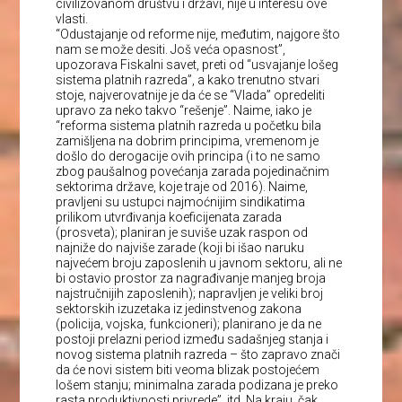
civilizovanom društvu i državi, nije u interesu ove
vlasti.
“Odustajanje od reforme nije, međutim, najgore što
nam se može desiti. Još veća opasnost”,
upozorava Fiskalni savet, preti od “usvajanje lošeg
sistema platnih razreda”, a kako trenutno stvari
stoje, najverovatnije je da će se “Vlada” opredeliti
upravo za neko takvo “rešenje”. Naime, iako je
“reforma sistema platnih razreda u početku bila
zamišljena na dobrim principima, vremenom je
došlo do derogacije ovih principa (i to ne samo
zbog paušalnog povećanja zarada pojedinačnim
sektorima države, koje traje od 2016). Naime,
pravljeni su ustupci najmoćnijim sindikatima
prilikom utvrđivanja koeficijenata zarada
(prosveta); planiran je suviše uzak raspon od
najniže do najviše zarade (koji bi išao naruku
najvećem broju zaposlenih u javnom sektoru, ali ne
bi ostavio prostor za nagrađivanje manjeg broja
najstručnijih zaposlenih); napravljen je veliki broj
sektorskih izuzetaka iz jedinstvenog zakona
(policija, vojska, funkcioneri); planirano je da ne
postoji prelazni period između sadašnjeg stanja i
novog sistema platnih razreda – što zapravo znači
da će novi sistem biti veoma blizak postojećem
lošem stanju; minimalna zarada podizana je preko
rasta produktivnosti privrede”, itd. Na kraju, čak