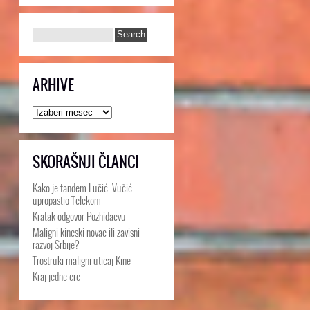
ARHIVE
Arhive
SKORAŠNJI ČLANCI
Kako je tandem Lučić–Vučić
upropastio Telekom
Kratak odgovor Pozhidaevu
Maligni kineski novac ili zavisni
razvoj Srbije?
Trostruki maligni uticaj Kine
Kraj jedne ere