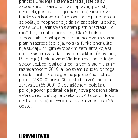
principa uređenja sistema zarada jeste da svi
zaposleni u državi budu ravnopravni, tj. da isti,
generički, poslovi budu jednako plaćeni kod svih
budžetskih korisnika. Da bi ovaj princip mogao da
se poštuje, neophodno je da svi zaposleni u opštoj
državi uđu u jedinstven sistem platnih razreda. To,
međutim, trenutno nije slučaj. Oko 20 odsto
zaposlenih u opštoj državi trenutno je van sistema
platnih razreda (policija, vojska, funkcioneri), što
nije slučaj u drugim evropskim zemljama koje su
uredile sistem zarada u javnom sektoru (Slovenija,
Rumunija). U planovima Vlade najavljeno je da će
sektor bezbednosti ući u jedinstveni sistem platnih
razreda tokom 2019, ali po svemu sudeći od toga
neće biti ništa. Prošle godine je prosečna plata u
policiji (73.000) preko 30 odsto bila veća nego u
zdravstvu (55.000). O povlašćenom položaju
policije govori podatak da je njihova prosečna plata
veća od republičkog proseka oko 40 odsto, dok u
centralno-istočnoj Evropi ta razlika iznosi oko 25
odsto.
URAVNILOVKA