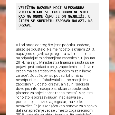
VELIČINA RAZORNE MOĆI ALEKSANDRA 
VUČIĆA NIGDE SE TAKO DOBRO NE VIDI 
KAO NA ONOME ČEMU JE ON NAJBLIŽI, U 
ČIJEM SE SREDIŠTU ZAPRAVO NALAZI. NA 
DRŽAVI.
A i od onog dobrog što je na početku urađeno,
ubrzo se odustalo. Naime, “pošto je krajem 2013.
najavljeno objavljivanje registra svih radnih mesta
sa pripadajućim primanjima zaposlenih, u januaru
2014. na sajtu Ministarstva finansija zaista su se
pojavili prvi podaci o broju zaposlenih u državnim
organima sa sredstvima isplaćenim za njihove
zarade”. Doduše, ovi su podaci bili prilično
nepotpuni jer su “obuhvatali samo manji deo
zaposlenih u opštoj državi”, a nisu ni “sadržali
dovoljno informacija o strukturi zaposlenosti i
platama za pojedinačna radna mesta”. Međutim,
“ono što je poražavajuće” i naglašava se u
pomenutoj analizi, ovaj registar, ma koliko
nesavršen, “nije iskorišćen kao osnova za njegovo
dalje unapređenje već se umesto toga sredinom
2015. prestalo sa objavljivanjem i tih podataka”.