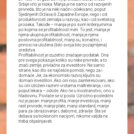
Srbije vrlo je niska. Manja je ne samo od razvijenih
privreda, što je na neki način i očekivano, poput
Sjedinjenih Država ili Zapadne Evrope, nego i od
produktivnosti zemalja u razvoju, kao i od svetskog
proseka. Takođe – manja je po svim kriterijumima
po kojima se profitabilnost meri. To jest, manja je
njena ukupna profitabilnost, manja je njena
poslovna profitabilnost, manji su, konačno, i
prinosi na uložena (bilo svoja bilo pozajmljena)
sredstva.
Profitabilnost je izuzetno značajan podatak. Ona
pre svega pokazuje koliko su neke privrede, a to
znači zemlje, privlačne za investitore. Ne samo
strane, kao što se najčešće pomisli, nego za i
domaće. Jer, za ekonomski razvoj ključni su
domaći investitori. Ako oni nisu zainteresovani, ako
su oni izloženi raznim vrstama maltretiranja, i oni,
poput lekara – odoše. Ako ne u inostranstvo, ono u
hladovinu. Povlače se iz posla. Uzročno-posledični
niz je jasan: manje profita, manje investicija, manji
rast privrede, manje plate, manji standard, manje
para za obrazovanje i, dabome, zdravlje. Šta se
dešava sa bolesnom nacijom, nikome valjda ne
treba objašnjavati.