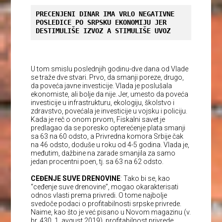
PRECENJENI DINAR IMA VRLO NEGATIVNE 
POSLEDICE PO SRPSKU EKONOMIJU JER 
DESTIMULIŠE IZVOZ A STIMULIŠE UVOZ
U tom smislu poslednjih godinu-dve dana od Vlade
se traže dve stvari. Prvo, da smanji poreze, drugo,
da poveća javne investicije. Vlada je poslušala
ekonomiste, ali bolje da nije. Jer, umesto da poveća
investicije u infrastrukturu, ekologiju, školstvo i
zdravstvo, povećala je investicije u vojsku i policiju.
Kada je reč o onom prvom, Fiskalni savet je
predlagao da se poresko opterećenje plata smanji
sa 63 na 60 odsto, a Privredna komora Srbije čak
na 46 odsto, doduše u roku od 4-5 godina. Vlada je,
međutim, dažbine na zarade smanjila za samo
jedan procentni poen, tj. sa 63 na 62 odsto.
CEĐENJE SUVE DRENOVINE
: Tako bi se, kao
“ceđenje suve drenovine”, mogao okarakterisati
odnos vlasti prema privredi. O tome najbolje
svedoče podaci o profitabilnosti srpske privrede.
Naime, kao što je već pisano u Novom magazinu (v.
br. 430, 1. avgust 2019), profitabilnost privrede