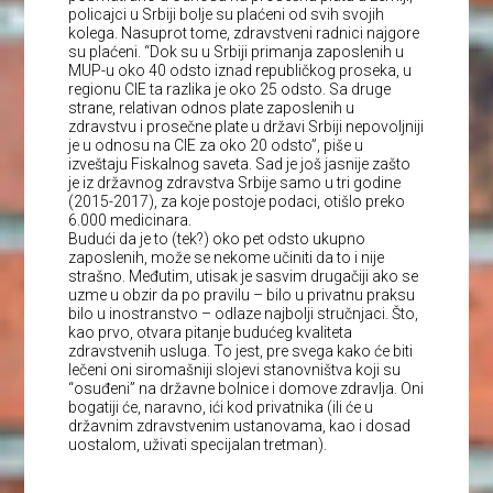
policajci u Srbiji bolje su plaćeni od svih svojih
kolega. Nasuprot tome, zdravstveni radnici najgore
su plaćeni. “Dok su u Srbiji primanja zaposlenih u
MUP-u oko 40 odsto iznad republičkog proseka, u
regionu CIE ta razlika je oko 25 odsto. Sa druge
strane, relativan odnos plate zaposlenih u
zdravstvu i prosečne plate u državi Srbiji nepovoljniji
je u odnosu na CIE za oko 20 odsto”, piše u
izveštaju Fiskalnog saveta. Sad je još jasnije zašto
je iz državnog zdravstva Srbije samo u tri godine
(2015-2017), za koje postoje podaci, otišlo preko
6.000 medicinara.
Budući da je to (tek?) oko pet odsto ukupno
zaposlenih, može se nekome učiniti da to i nije
strašno. Međutim, utisak je sasvim drugačiji ako se
uzme u obzir da po pravilu – bilo u privatnu praksu
bilo u inostranstvo – odlaze najbolji stručnjaci. Što,
kao prvo, otvara pitanje budućeg kvaliteta
zdravstvenih usluga. To jest, pre svega kako će biti
lečeni oni siromašniji slojevi stanovništva koji su
“osuđeni” na državne bolnice i domove zdravlja. Oni
bogatiji će, naravno, ići kod privatnika (ili će u
državnim zdravstvenim ustanovama, kao i dosad
uostalom, uživati specijalan tretman).