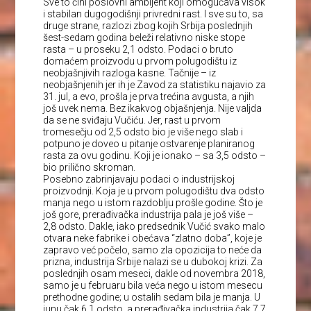
Sve to čini poslovni ambijent koji omogućava visok
i stabilan dugogodišnji privredni rast. I sve su to, sa
druge strane, razlozi zbog kojih Srbija poslednjih
šest-sedam godina beleži relativno niske stope
rasta – u proseku 2,1 odsto. Podaci o bruto
domaćem proizvodu u prvom polugodištu iz
neobjašnjivih razloga kasne. Tačnije – iz
neobjašnjenih jer ih je Zavod za statistiku najavio za
31. jul, a evo, prošla je prva trećina avgusta, a njih
još uvek nema. Bez ikakvog objašnjenja. Nije valjda
da se ne sviđaju Vučiću. Jer, rast u prvom
tromesečju od 2,5 odsto bio je više nego slab i
potpuno je doveo u pitanje ostvarenje planiranog
rasta za ovu godinu. Koji je ionako – sa 3,5 odsto –
bio prilično skroman.
Posebno zabrinjavaju podaci o industrijskoj
proizvodnji. Koja je u prvom polugodištu dva odsto
manja nego u istom razdoblju prošle godine. Što je
još gore, prerađivačka industrija pala je još više –
2,8 odsto. Dakle, iako predsednik Vučić svako malo
otvara neke fabrike i obećava “zlatno doba”, koje je
zapravo već počelo, samo zla opozicija to neće da
prizna, industrija Srbije nalazi se u dubokoj krizi. Za
poslednjih osam meseci, dakle od novembra 2018,
samo je u februaru bila veća nego u istom mesecu
prethodne godine; u ostalih sedam bila je manja. U
junu čak 6,1 odsto, a prerađivačka industrija čak 7,7