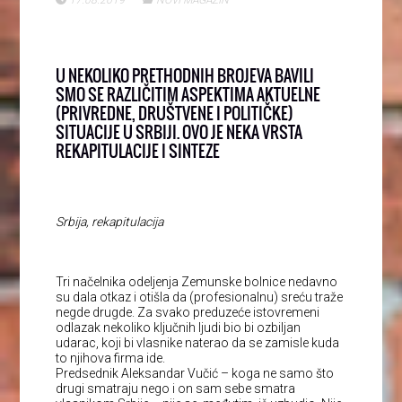
U NEKOLIKO PRETHODNIH BROJEVA BAVILI
SMO SE RAZLIČITIM ASPEKTIMA AKTUELNE
(PRIVREDNE, DRUŠTVENE I POLITIČKE)
SITUACIJE U SRBIJI. OVO JE NEKA VRSTA
REKAPITULACIJE I SINTEZE
Srbija, rekapitulacija
Tri načelnika odeljenja Zemunske bolnice nedavno
su dala otkaz i otišla da (profesionalnu) sreću traže
negde drugde. Za svako preduzeće istovremeni
odlazak nekoliko ključnih ljudi bio bi ozbiljan
udarac, koji bi vlasnike naterao da se zamisle kuda
to njihova firma ide.
Predsednik Aleksandar Vučić – koga ne samo što
drugi smatraju nego i on sam sebe smatra