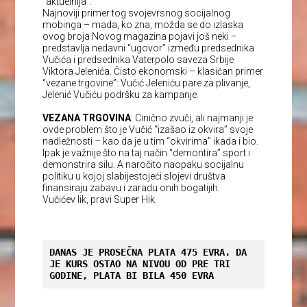
“aktuelnija”.
Najnoviji primer tog svojevrsnog socijalnog
mobinga – mada, ko zna, možda se do izlaska
ovog broja Novog magazina pojavi još neki –
predstavlja nedavni “ugovor” između predsednika
Vučića i predsednika Vaterpolo saveza Srbije
Viktora Jelenića. Čisto ekonomski – klasičan primer
“vezane trgovine”: Vučić Jeleniću pare za plivanje,
Jelenić Vučiću podršku za kampanje.
VEZANA TRGOVINA
: Cinično zvuči, ali najmanji je
ovde problem što je Vučić “izašao iz okvira” svoje
nadležnosti – kao da je u tim “okvirima” ikada i bio.
Ipak je važnije što na taj način “demontira” sport i
demonstrira silu. A naročito naopaku socijalnu
politiku u kojoj slabijestojeći slojevi društva
finansiraju zabavu i zaradu onih bogatijih.
Vučićev lik, pravi Super Hik.
DANAS JE PROSEČNA PLATA 475 EVRA. DA 
JE KURS OSTAO NA NIVOU OD PRE TRI 
GODINE, PLATA BI BILA 450 EVRA