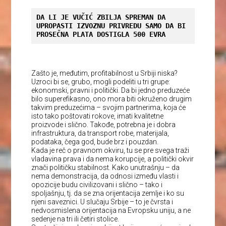
DA LI JE VUČIĆ ZBILJA SPREMAN DA 
UPROPASTI IZVOZNU PRIVREDU SAMO DA BI 
PROSEČNA PLATA DOSTIGLA 500 EVRA
Zašto je, međutim, profitabilnost u Srbiji niska?
Uzroci bi se, grubo, mogli podeliti u tri grupe:
ekonomski, pravni i politički. Da bi jedno preduzeće
bilo superefikasno, ono mora biti okruženo drugim
takvim preduzećima – svojim partnerima, koja će
isto tako poštovati rokove, imati kvalitetne
proizvode i slično. Takođe, potrebna je i dobra
infrastruktura, da transport robe, materijala,
podataka, čega god, bude brz i pouzdan.
Kada je reč o pravnom okviru, tu se pre svega traži
vladavina prava i da nema korupcije, a politički okvir
znači političku stabilnost. Kako unutrašnju – da
nema demonstracija, da odnosi između vlasti i
opozicije budu civilizovani i slično – tako i
spoljašnju, tj. da se zna orijentacija zemlje i ko su
njeni saveznici. U slučaju Srbije – to je čvrsta i
nedvosmislena orijentacija na Evropsku uniju, a ne
sedenje na tri ili četiri stolice.