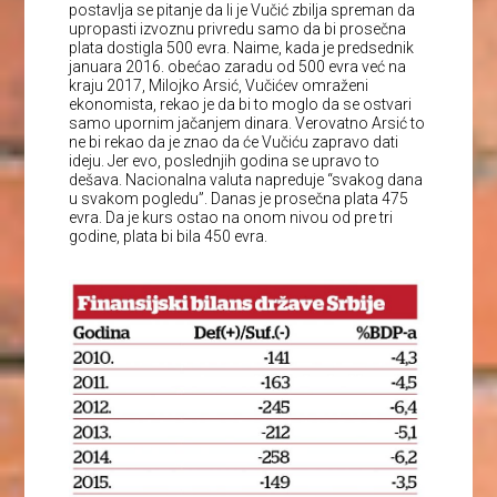
postavlja se pitanje da li je Vučić zbilja spreman da
upropasti izvoznu privredu samo da bi prosečna
plata dostigla 500 evra. Naime, kada je predsednik
januara 2016. obećao zaradu od 500 evra već na
kraju 2017, Milojko Arsić, Vučićev omraženi
ekonomista, rekao je da bi to moglo da se ostvari
samo upornim jačanjem dinara. Verovatno Arsić to
ne bi rekao da je znao da će Vučiću zapravo dati
ideju. Jer evo, poslednjih godina se upravo to
dešava. Nacionalna valuta napreduje “svakog dana
u svakom pogledu”. Danas je prosečna plata 475
evra. Da je kurs ostao na onom nivou od pre tri
godine, plata bi bila 450 evra.