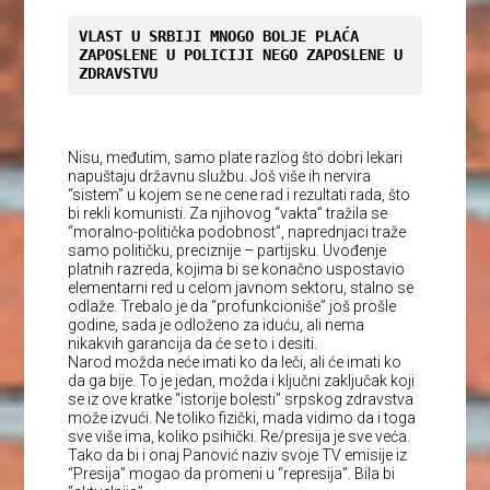
VLAST U SRBIJI MNOGO BOLJE PLAĆA 
ZAPOSLENE U POLICIJI NEGO ZAPOSLENE U 
ZDRAVSTVU
Nisu, međutim, samo plate razlog što dobri lekari
napuštaju državnu službu. Još više ih nervira
“sistem” u kojem se ne cene rad i rezultati rada, što
bi rekli komunisti. Za njihovog “vakta” tražila se
“moralno-politička podobnost”, naprednjaci traže
samo političku, preciznije – partijsku. Uvođenje
platnih razreda, kojima bi se konačno uspostavio
elementarni red u celom javnom sektoru, stalno se
odlaže. Trebalo je da “profunkcioniše” još prošle
godine, sada je odloženo za iduću, ali nema
nikakvih garancija da će se to i desiti.
Narod možda neće imati ko da leči, ali će imati ko
da ga bije. To je jedan, možda i ključni zaključak koji
se iz ove kratke “istorije bolesti” srpskog zdravstva
može izvući. Ne toliko fizički, mada vidimo da i toga
sve više ima, koliko psihički. Re/presija je sve veća.
Tako da bi i onaj Panović naziv svoje TV emisije iz
“Presija” mogao da promeni u “represija”. Bila bi