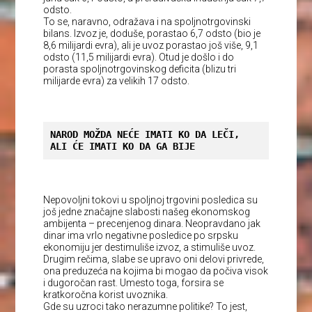
odsto.
To se, naravno, odražava i na spoljnotrgovinski
bilans. Izvoz je, doduše, porastao 6,7 odsto (bio je
8,6 milijardi evra), ali je uvoz porastao još više, 9,1
odsto (11,5 milijardi evra). Otud je došlo i do
porasta spoljnotrgovinskog deficita (blizu tri
milijarde evra) za velikih 17 odsto.
NAROD MOŽDA NEĆE IMATI KO DA LEČI, 
ALI ĆE IMATI KO DA GA BIJE
Nepovoljni tokovi u spoljnoj trgovini posledica su
još jedne značajne slabosti našeg ekonomskog
ambijenta – precenjenog dinara. Neopravdano jak
dinar ima vrlo negativne posledice po srpsku
ekonomiju jer destimuliše izvoz, a stimuliše uvoz.
Drugim rečima, slabe se upravo oni delovi privrede,
ona preduzeća na kojima bi mogao da počiva visok
i dugoročan rast. Umesto toga, forsira se
kratkoročna korist uvoznika.
Gde su uzroci tako nerazumne politike? To jest,