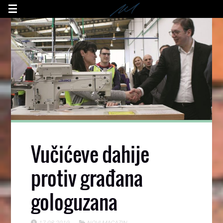
Vučićeve dahije
protiv građana
gologuzana
17.08.2019
NOVI MAGAZIN