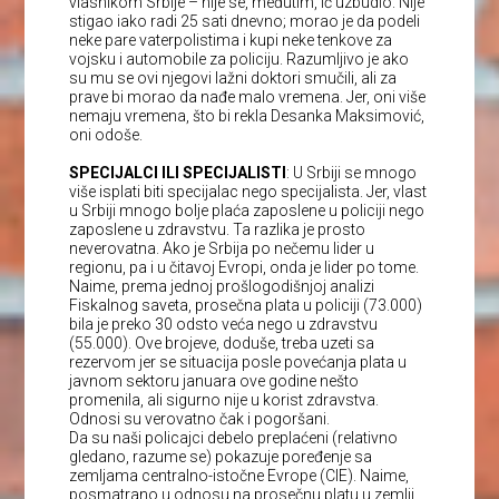
vlasnikom Srbije – nije se, međutim, ič uzbudio. Nije
stigao iako radi 25 sati dnevno; morao je da podeli
neke pare vaterpolistima i kupi neke tenkove za
vojsku i automobile za policiju. Razumljivo je ako
su mu se ovi njegovi lažni doktori smučili, ali za
prave bi morao da nađe malo vremena. Jer, oni više
nemaju vremena, što bi rekla Desanka Maksimović,
oni odoše.
SPECIJALCI ILI SPECIJALISTI
: U Srbiji se mnogo
više isplati biti specijalac nego specijalista. Jer, vlast
u Srbiji mnogo bolje plaća zaposlene u policiji nego
zaposlene u zdravstvu. Ta razlika je prosto
neverovatna. Ako je Srbija po nečemu lider u
regionu, pa i u čitavoj Evropi, onda je lider po tome.
Naime, prema jednoj prošlogodišnjoj analizi
Fiskalnog saveta, prosečna plata u policiji (73.000)
bila je preko 30 odsto veća nego u zdravstvu
(55.000). Ove brojeve, doduše, treba uzeti sa
rezervom jer se situacija posle povećanja plata u
javnom sektoru januara ove godine nešto
promenila, ali sigurno nije u korist zdravstva.
Odnosi su verovatno čak i pogoršani.
Da su naši policajci debelo preplaćeni (relativno
gledano, razume se) pokazuje poređenje sa
zemljama centralno-istočne Evrope (CIE). Naime,
posmatrano u odnosu na prosečnu platu u zemlji,