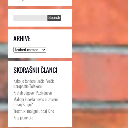
ARHIVE
Arhive
SKORAŠNJI ČLANCI
Kako je tandem Lučić–Vučić
upropastio Telekom
Kratak odgovor Pozhidaevu
Maligni kineski novac ili zavisni
razvoj Srbije?
Trostruki maligni uticaj Kine
Kraj jedne ere