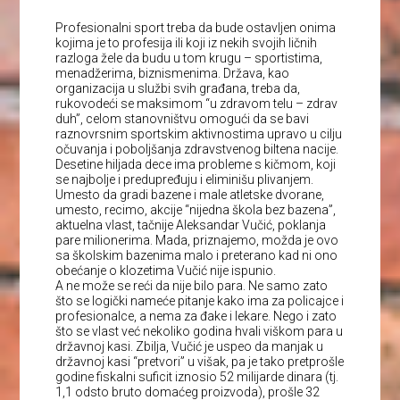
Profesionalni sport treba da bude ostavljen onima
kojima je to profesija ili koji iz nekih svojih ličnih
razloga žele da budu u tom krugu – sportistima,
menadžerima, biznismenima. Država, kao
organizacija u službi svih građana, treba da,
rukovodeći se maksimom “u zdravom telu – zdrav
duh”, celom stanovništvu omogući da se bavi
raznovrsnim sportskim aktivnostima upravo u cilju
očuvanja i poboljšanja zdravstvenog biltena nacije.
Desetine hiljada dece ima probleme s kičmom, koji
se najbolje i predupređuju i eliminišu plivanjem.
Umesto da gradi bazene i male atletske dvorane,
umesto, recimo, akcije “nijedna škola bez bazena”,
aktuelna vlast, tačnije Aleksandar Vučić, poklanja
pare milionerima. Mada, priznajemo, možda je ovo
sa školskim bazenima malo i preterano kad ni ono
obećanje o klozetima Vučić nije ispunio.
A ne može se reći da nije bilo para. Ne samo zato
što se logički nameće pitanje kako ima za policajce i
profesionalce, a nema za đake i lekare. Nego i zato
što se vlast već nekoliko godina hvali viškom para u
državnoj kasi. Zbilja, Vučić je uspeo da manjak u
državnoj kasi “pretvori” u višak, pa je tako pretprošle
godine fiskalni suficit iznosio 52 milijarde dinara (tj.
1,1 odsto bruto domaćeg proizvoda), prošle 32