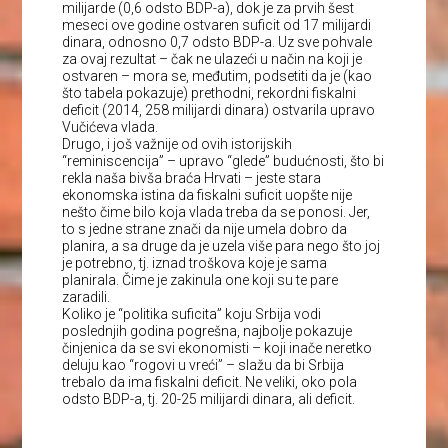
milijarde (0,6 odsto BDP-a), dok je za prvih šest
meseci ove godine ostvaren suficit od 17 milijardi
dinara, odnosno 0,7 odsto BDP-a. Uz sve pohvale
za ovaj rezultat – čak ne ulazeći u način na koji je
ostvaren – mora se, međutim, podsetiti da je (kao
što tabela pokazuje) prethodni, rekordni fiskalni
deficit (2014, 258 milijardi dinara) ostvarila upravo
Vučićeva vlada.
Drugo, i još važnije od ovih istorijskih
“reminiscencija” – upravo “glede” budućnosti, što bi
rekla naša bivša braća Hrvati – jeste stara
ekonomska istina da fiskalni suficit uopšte nije
nešto čime bilo koja vlada treba da se ponosi. Jer,
to s jedne strane znači da nije umela dobro da
planira, a sa druge da je uzela više para nego što joj
je potrebno, tj. iznad troškova koje je sama
planirala. Čime je zakinula one koji su te pare
zaradili.
Koliko je “politika suficita” koju Srbija vodi
poslednjih godina pogrešna, najbolje pokazuje
činjenica da se svi ekonomisti – koji inače neretko
deluju kao “rogovi u vreći” – slažu da bi Srbija
trebalo da ima fiskalni deficit. Ne veliki, oko pola
odsto BDP-a, tj. 20-25 milijardi dinara, ali deficit.