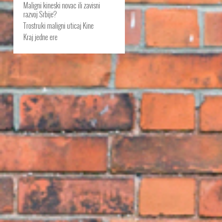
Maligni kineski novac ili zavisni
razvoj Srbije?
Trostruki maligni uticaj Kine
Kraj jedne ere