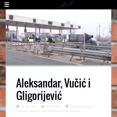
Aleksandar, Vučić i
Gligorijević
13.04.2021
PEŠČANIK
Aleksandar Vucic
,
doljevac
,
nesreca
,
snimak dva minuta
,
sudjenje