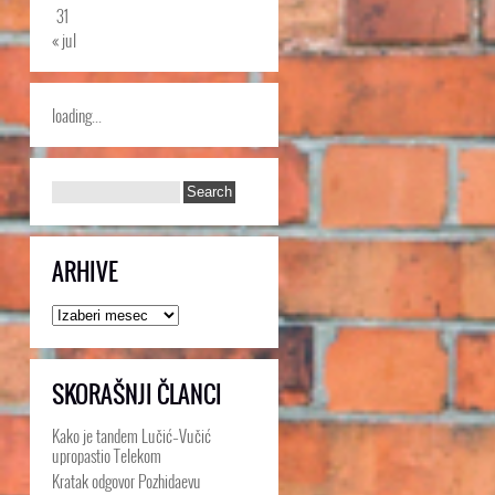
31
« jul
loading...
ARHIVE
Arhive
SKORAŠNJI ČLANCI
Kako je tandem Lučić–Vučić
upropastio Telekom
Kratak odgovor Pozhidaevu