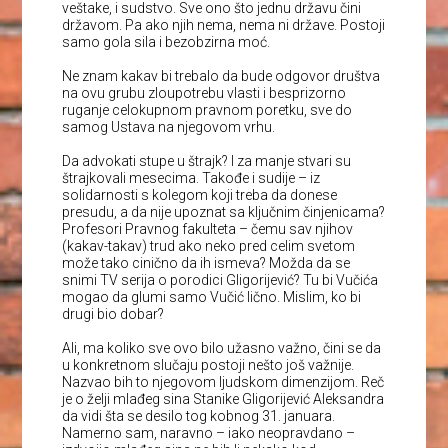
veštake, i sudstvo. Sve ono što jednu državu čini
državom. Pa ako njih nema, nema ni države. Postoji
samo gola sila i bezobzirna moć.
Ne znam kakav bi trebalo da bude odgovor društva
na ovu grubu zloupotrebu vlasti i besprizorno
ruganje celokupnom pravnom poretku, sve do
samog Ustava na njegovom vrhu.
Da advokati stupe u štrajk? I za manje stvari su
štrajkovali mesecima. Takođe i sudije – iz
solidarnosti s kolegom koji treba da donese
presudu, a da nije upoznat sa ključnim činjenicama?
Profesori Pravnog fakulteta – čemu sav njihov
(kakav-takav) trud ako neko pred celim svetom
može tako cinično da ih ismeva? Možda da se
snimi TV serija o porodici Gligorijević? Tu bi Vučića
mogao da glumi samo Vučić lično. Mislim, ko bi
drugi bio dobar?
Ali, ma koliko sve ovo bilo užasno važno, čini se da
u konkretnom slučaju postoji nešto još važnije.
Nazvao bih to njegovom ljudskom dimenzijom. Reč
je o želji mlađeg sina Stanike Gligorijević Aleksandra
da vidi šta se desilo tog kobnog 31. januara.
Namerno sam, naravno – iako neopravdano –