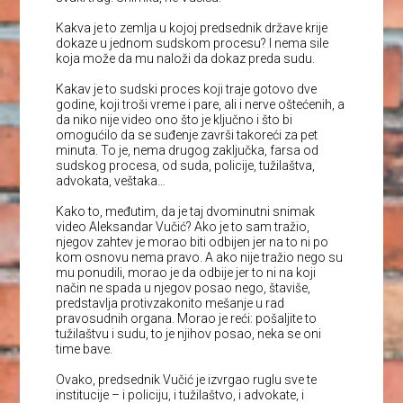
Kakva je to zemlja u kojoj predsednik države krije
dokaze u jednom sudskom procesu? I nema sile
koja može da mu naloži da dokaz preda sudu.
Kakav je to sudski proces koji traje gotovo dve
godine, koji troši vreme i pare, ali i nerve oštećenih, a
da niko nije video ono što je ključno i što bi
omogućilo da se suđenje završi takoreći za pet
minuta. To je, nema drugog zaključka, farsa od
sudskog procesa, od suda, policije, tužilaštva,
advokata, veštaka…
Kako to, međutim, da je taj dvominutni snimak
video Aleksandar Vučić? Ako je to sam tražio,
njegov zahtev je morao biti odbijen jer na to ni po
kom osnovu nema pravo. A ako nije tražio nego su
mu ponudili, morao je da odbije jer to ni na koji
način ne spada u njegov posao nego, štaviše,
predstavlja protivzakonito mešanje u rad
pravosudnih organa. Morao je reći: pošaljite to
tužilaštvu i sudu, to je njihov posao, neka se oni
time bave.
Ovako, predsednik Vučić je izvrgao ruglu sve te
institucije – i policiju, i tužilaštvo, i advokate, i