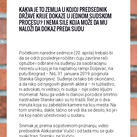
KAKVA JE TO ZEMLJA U KOJOJ PREDSEDNIK
DRŽAVE KRIJE DOKAZE U JEDNOM SUDSKOM
PROCESU? I NEMA SILE KOJA MOŽE DA MU
NALOŽI DA DOKAZ PREDA SUDU
Početkom naredne sedmice (20. aprila) trebalo bi
da se održi poslednje ročište i čuju završne reči
optužbe i odbrane na suđenju za saobraćajnu
nesreću u kojoj je na naplatnoj rampi Doljevac, na
putu Beograd – Niš, 31. januara 2019. poginula
Stanika Gligorijević. Suđenje će tako biti okončano,
a da niko od njegovih glavnih aktera – ni tužilaštvo,
ni advokati, ni veštaci, ni sudija – nije video ključni
momenat. Nisu ga videli ni članovi porodice smrtno
nastradale Stanike iako su to tražili. Reč je o dva
minuta koja su zabeležile kamere na licu mesta. Na
tom snimku, dakle, tačno se vidi šta se desilo, ko je i
na koji način učestvovao u sudaru.
Snimak je, prema sopstvenom priznanju, video
predsednik Aleksandar Vučić i od tada mu se gubi
svaki trag. Snimku, ne Vučiću.