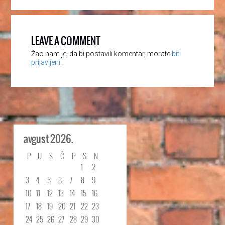
LEAVE A COMMENT
Žao nam je, da bi postavili komentar, morate
biti
prijavljeni
.
avgust 2026.
P
U
S
Č
P
S
N
1
2
3
4
5
6
7
8
9
10
11
12
13
14
15
16
17
18
19
20
21
22
23
24
25
26
27
28
29
30