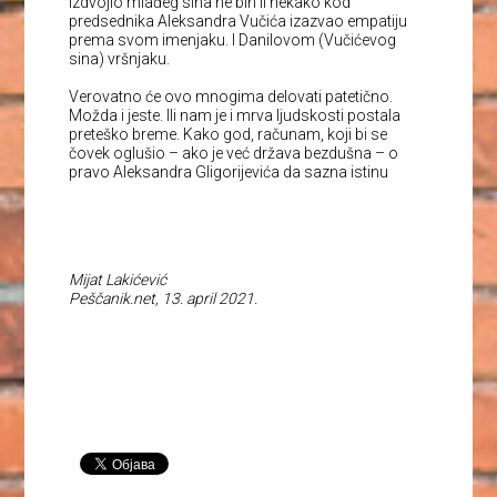
izdvojio mlađeg sina ne bih li nekako kod
predsednika Aleksandra Vučića izazvao empatiju
prema svom imenjaku. I Danilovom (Vučićevog
sina) vršnjaku.
Verovatno će ovo mnogima delovati patetično.
Možda i jeste. Ili nam je i mrva ljudskosti postala
preteško breme. Kako god, računam, koji bi se
čovek oglušio – ako je već država bezdušna – o
pravo Aleksandra Gligorijevića da sazna istinu
Mijat Lakićević
Peščanik.net, 13. april 2021.