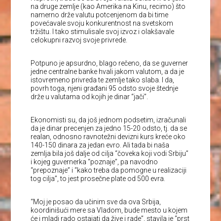
na druge zemlje (kao Amerika na Kinu, recimo) što
namerno drže valutu potcenjenom da bi time
povećavale svoju konkurentnost na svetskom
tržištu. I tako stimulisale svoj izvoz i olakšavale
celokupni razvoj svoje privrede.
Potpuno je apsurdno, blago rečeno, da se guverner
jedne centralne banke hvali jakom valutom, a da je
istovremeno privreda te zemlje tako slaba. I da,
povrh toga, njeni građani 95 odsto svoje štednje
drže u valutama od kojih je dinar “jači”.
Ekonomisti su, da još jednom podsetim, izračunali
da je dinar precenjen za jedno 15-20 odsto, tj. da se
realan, odnosno ravnotežni devizni kurs kreće oko
140-150 dinara za jedan evro. Ali tada bi naša
zemlja bila još dalje od cilja “čoveka koji vodi Srbiju”
i kojeg guvernerka “poznaje”, pa navodno
“prepoznaje” i “kako treba da pomogne u realizaciji
tog cilja”, to jest prosečne plate od 500 evra.
“Moj je posao da učinim sve da ova Srbija,
koordinišući mere sa Vladom, bude mesto u kojem
će i mladi rado ostajati da žive i rade”, stavila je “prst