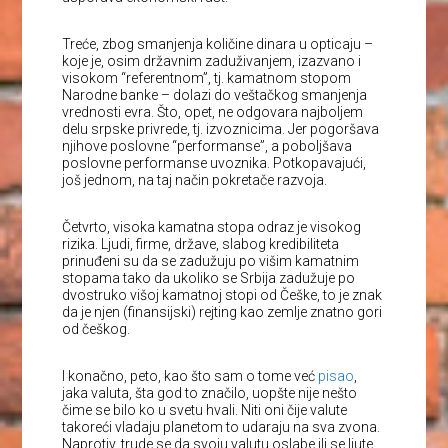
Treće, zbog smanjenja količine dinara u opticaju –
koje je, osim državnim zaduživanjem, izazvano i
visokom “referentnom”, tj. kamatnom stopom
Narodne banke – dolazi do veštačkog smanjenja
vrednosti evra. Što, opet, ne odgovara najboljem
delu srpske privrede, tj. izvoznicima. Jer pogoršava
njihove poslovne “performanse”, a poboljšava
poslovne performanse uvoznika. Potkopavajući,
još jednom, na taj način pokretače razvoja.
Četvrto, visoka kamatna stopa odraz je visokog
rizika. Ljudi, firme, države, slabog kredibiliteta
prinuđeni su da se zadužuju po višim kamatnim
stopama tako da ukoliko se Srbija zadužuje po
dvostruko višoj kamatnoj stopi od Češke, to je znak
da je njen (finansijski) rejting kao zemlje znatno gori
od češkog.
I konačno, peto, kao što sam o tome već
pisao
,
jaka valuta, šta god to značilo, uopšte nije nešto
čime se bilo ko u svetu hvali. Niti oni čije valute
takoreći vladaju planetom to udaraju na sva zvona.
Naprotiv, trude se da svoju valutu oslabe ili se ljute