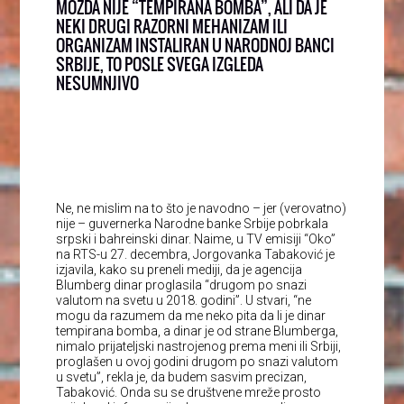
MOŽDA NIJE “TEMPIRANA BOMBA”, ALI DA JE
NEKI DRUGI RAZORNI MEHANIZAM ILI
ORGANIZAM INSTALIRAN U NARODNOJ BANCI
SRBIJE, TO POSLE SVEGA IZGLEDA
NESUMNJIVO
Ne, ne mislim na to što je navodno – jer (verovatno)
nije – guvernerka Narodne banke Srbije pobrkala
srpski i bahreinski dinar. Naime, u TV emisiji “Oko”
na RTS-u 27. decembra, Jorgovanka Tabaković je
izjavila, kako su preneli mediji, da je agencija
Blumberg dinar proglasila “drugom po snazi
valutom na svetu u 2018. godini”. U stvari, “ne
mogu da razumem da me neko pita da li je dinar
tempirana bomba, a dinar je od strane Blumberga,
nimalo prijateljski nastrojenog prema meni ili Srbiji,
proglašen u ovoj godini drugom po snazi valutom
u svetu”, rekla je, da budem sasvim precizan,
Tabaković. Onda su se društvene mreže prosto