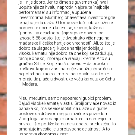
je – nije dobro. Jer, to čime se guverner(ka) hvali
uopšte nije za hvalu, naprotiv. Najpre, te “najbolje
performanse” su informacija upućena
investitorima. Blumberg obaveštava investitore gde
je najbolje da ulažu. O tome svedoči i obrazloženje
pomenute ocene u kojem se, recimo, kaže da
“prinosi na desetogodišnje srpske obveznice
iznose 5,88 odsto, što je dvostruko više nego na
mađarske ili češke hartije od vrednosti”. Ali, to što je
dobro za ulagače, tj. kupce hartija jer dobijaju
visoku kamatu, nije dobro za one koji se zadužuju,
tačnije one koji moraju da vraćaju kredite. A to su
građani Srbije. Koji, kao što se vidi – da bi pokrili
troškove koje im vlast nameće zadužujući se često i
nepotrebno, kao recimo za nacionalni stadion –
moraju da plaćaju dvostruko veću kamatu od Čeha
ili Mađara.
Nisu, međutim, samo neposredni gubici problem.
Dajući visoke kamate, vlasti u Srbiji privlače novac iz
banaka kojima se više isplati da ulaze u sigurne
poslove sa državom nego u rizične s privredom.
Zbog toga se smanjuje suma kredita namenjenih
privredi, što podiže kamatne stope za preduzeća. To
smanjuje investicije u proizvodne delatnosti. A to
usporava ekonomski rast.