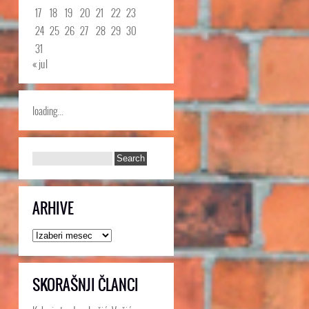
17
18
19
20
21
22
23
24
25
26
27
28
29
30
31
« jul
loading...
ARHIVE
Arhive
SKORAŠNJI ČLANCI