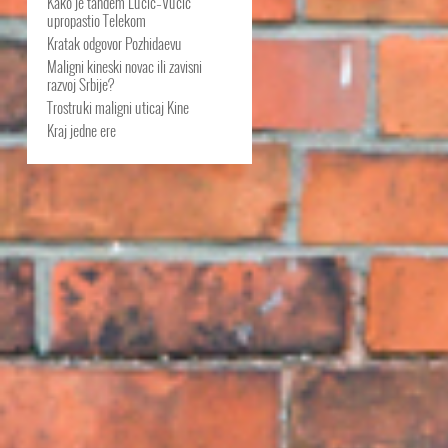
Kako je tandem Lučić–Vučić
upropastio Telekom
Kratak odgovor Pozhidaevu
Maligni kineski novac ili zavisni
razvoj Srbije?
Trostruki maligni uticaj Kine
Kraj jedne ere