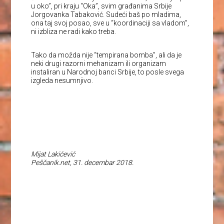
u oko”, pri kraju “Oka”, svim građanima Srbije
Jorgovanka Tabaković. Sudeći baš po mladima,
ona taj svoj posao, sve u “koordinaciji sa vladom”,
ni izbliza ne radi kako treba.
Tako da možda nije “tempirana bomba”, ali da je
neki drugi razorni mehanizam ili organizam
instaliran u Narodnoj banci Srbije, to posle svega
izgleda nesumnjivo.
Mijat Lakićević
Peščanik.net, 31. decembar 2018.