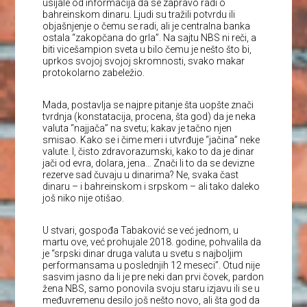
usijale od informacija da se zapravo radi o
bahreinskom dinaru. Ljudi su tražili potvrdu ili
objašnjenje o čemu se radi, ali je centralna banka
ostala “zakopčana do grla”. Na sajtu NBS ni reči, a
biti vicešampion sveta u bilo čemu je nešto što bi,
uprkos svojoj svojoj skromnosti, svako makar
protokolarno zabeležio.
Mada, postavlja se najpre pitanje šta uopšte znači
tvrdnja (konstatacija, procena, šta god) da je neka
valuta “najjača” na svetu; kakav je tačno njen
smisao. Kako se i čime meri i utvrđuje “jačina” neke
valute. I, čisto zdravorazumski, kako to da je dinar
jači od evra, dolara, jena… Znači li to da se devizne
rezerve sad čuvaju u dinarima? Ne, svaka čast
dinaru – i bahreinskom i srpskom – ali tako daleko
još niko nije otišao.
U stvari, gospođa Tabaković se već jednom, u
martu ove, već prohujale 2018. godine, pohvalila da
je “srpski dinar druga valuta u svetu s najboljim
performansama u poslednjih 12 meseci”. Otud nije
sasvim jasno da li je pre neki dan prvi čovek, pardon
žena NBS, samo ponovila svoju staru izjavu ili se u
međuvremenu desilo još nešto novo, ali šta god da