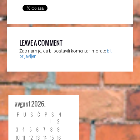
LEAVE A COMMENT
Žao nam je, da bi postavili komentar, morate
biti
prijavljeni
.
avgust 2026.
P
U
S
Č
P
S
N
1
2
3
4
5
6
7
8
9
10
11
12
13
14
15
16