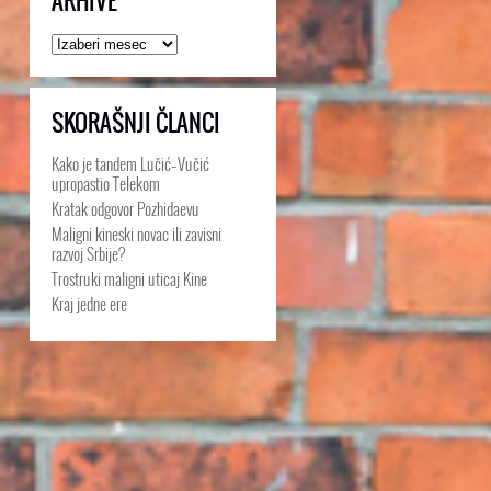
ARHIVE
Arhive
SKORAŠNJI ČLANCI
Kako je tandem Lučić–Vučić
upropastio Telekom
Kratak odgovor Pozhidaevu
Maligni kineski novac ili zavisni
razvoj Srbije?
Trostruki maligni uticaj Kine
Kraj jedne ere