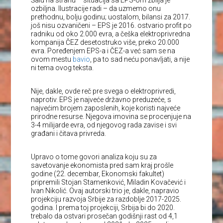
ozbiljna. Ilustracije radi – da uzmemo onu
prethodnu, bolju godinu; uostalom, bilansi za 2017.
još nisu ozvaničeni – EPS je 2016. ostvario profit po
radniku od oko 2.000 evra, a češka elektroprivredna
kompanija ČEZ desetostruko više, preko 20.000
evra. Poređenjem EPS-a i ČEZ-a već sam se na
ovom mestu
bavio
, pa to sad neću ponavljati, a nije
ni tema ovog teksta.
Nije, dakle, ovde reč pre svega o elektroprivredi,
naprotiv. EPS je najveće državno preduzeće, s
najvećim brojem zaposlenih, koje koristi najveće
prirodne resurse. Njegova imovina se procenjuje na
3-4 milijarde evra, od njegovog rada zavise i svi
građani i čitava privreda.
Upravo o tome govori analiza koju su za
savetovanje ekonomista pred sam kraj prošle
godine (22. decembar, Ekonomski fakultet)
pripremili Stojan Stamenković, Miladin Kovačević i
Ivan Nikolić. Ovaj autorski trio je, dakle, napravio
projekciju razvoja Srbije za razdoblje 2017-2025.
godina. I prema toj projekciji, Srbija bi do 2020.
trebalo da ostvari prosečan godišnji rast od 4,1