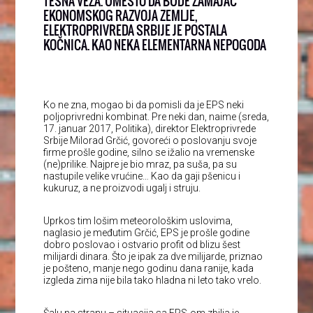
TESNA VEZA. UMESTO DA BUDE ZAMAJAC
EKONOMSKOG RAZVOJA ZEMLJE,
ELEKTROPRIVREDA SRBIJE JE POSTALA
KOČNICA. KAO NEKA ELEMENTARNA NEPOGODA
Ko ne zna, mogao bi da pomisli da je EPS neki
poljoprivredni kombinat. Pre neki dan, naime (sreda,
17. januar 2017, Politika), direktor Elektroprivrede
Srbije Milorad Grčić, govoreći o poslovanju svoje
firme prošle godine, silno se ižalio na vremenske
(ne)prilike. Najpre je bio mraz, pa suša, pa su
nastupile velike vrućine… Kao da gaji pšenicu i
kukuruz, a ne proizvodi ugalj i struju.
Uprkos tim lošim meteorološkim uslovima,
naglasio je međutim Grčić, EPS je prošle godine
dobro poslovao i ostvario profit od blizu šest
milijardi dinara. Što je ipak za dve milijarde, priznao
je pošteno, manje nego godinu dana ranije, kada
izgleda zima nije bila tako hladna ni leto tako vrelo.
Šalu na stranu – situacija sa EPS-om zbilja je