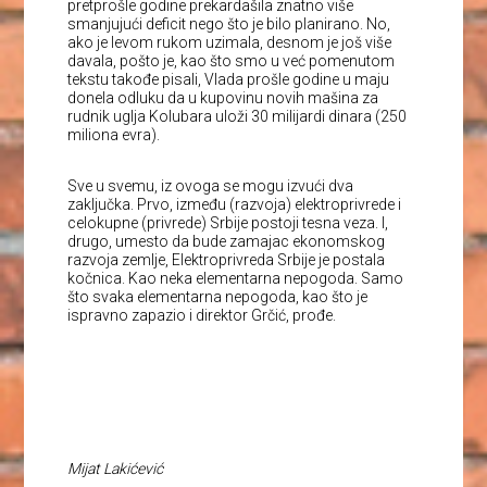
pretprošle godine prekardašila znatno više
smanjujući deficit nego što je bilo planirano. No,
ako je levom rukom uzimala, desnom je još više
davala, pošto je, kao što smo u već pomenutom
tekstu takođe pisali, Vlada prošle godine u maju
donela odluku da u kupovinu novih mašina za
rudnik uglja Kolubara uloži 30 milijardi dinara (250
miliona evra).
Sve u svemu, iz ovoga se mogu izvući dva
zaključka. Prvo, između (razvoja) elektroprivrede i
celokupne (privrede) Srbije postoji tesna veza. I,
drugo, umesto da bude zamajac ekonomskog
razvoja zemlje, Elektroprivreda Srbije je postala
kočnica. Kao neka elementarna nepogoda. Samo
što svaka elementarna nepogoda, kao što je
ispravno zapazio i direktor Grčić, prođe.
Mijat Lakićević