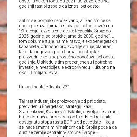
odsto, a nakon toga, od 2021. do 2025. godine,
godišnji rast bi trebalo da iznosi pet odsto.
Zatim se, pomalo neočekivano, ali kao što će se
ubrzo pokazati nimalo slučajno, autori osvrću na
“Strategiju razvoja energetike Republike Srbije do
2025. godine, sa projekcijama do 2030. godine”. U
tom dokumentu je, naime, razvoj elektroenergetskih
kapaciteta, odnosno proizvodnje struje, planiran
tako da odgovara potrebama industrijske
proizvodnje koja se prosečno povećava pet odsto
godišnje. U skladu s tim procenjene su i potrebne
investicije investicije u elektroprivredu – ukupno na
oko 11 milijardi evra.
I tu sad nastaje “kvaka 22”.
Taj rast industrijske proizvodnje od pet odsto,
predviđen u Energetskoj strategiji, kažu
Stamenković, Kovačević i Nikolić, dovoljan je za rast
bruto domaćeg proizvoda od tri odsto. Da bi bila
dostignuta stopa rasta BDP-a od pet odsto – koja
se inače smatra minimalnom da bi Srbija počela da
sustiže zemlje centralno-istočne Evrope –