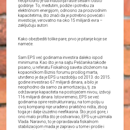
neophodno je da industrija raste sedam odsto
godišnje. To, međutim, podiže i potrebu za
električnom energijom, odnosno za proizvodnim
kapacitetima, što znači da je potrebno povećati i
investicije, verovatno na oko 15 milijardi evra –
zaključuju autori.
Kako obezbediti tolike pare, prvo je pitanje koje se
nameće.
Sam EPS već godinama investira daleko ispod
minimuma. Kao što je na sajtu Peščanika takođe
pisano, u referatu Fiskalnog saveta izloženom na
kopaoničkom Biznis forumu prošlog marta,
utvrđeno je da je EPS u razdoblju od 2013. do 2015.
godine investirao 67 milijardi dinara, a bilo je
neophodno da samo za amortizaciju, tj. za
održavanje kapaciteta na postojećem nivou, izdvoji
116 milijardi dinara. Istovremeno, EPS se već
godinama opire restrukturiranju; na tom polju u
ovoj kompaniji nije urađeno praktično ništa, zbog
toga je i dalje izuzetno neefikasna. Što je još gore, i
ono malo profita što je ostvarivao, EPS-u je uzimala
Vlada. Naravno, to je opravdavala fiskalnom
stabilizacijom mada je zapravo u tome i prošle i