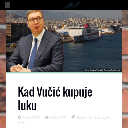
Kad Vučić kupuje
luku
14.02.2024
PEŠČANIK
Aleksandar Vucic
,
Luka
Pirej