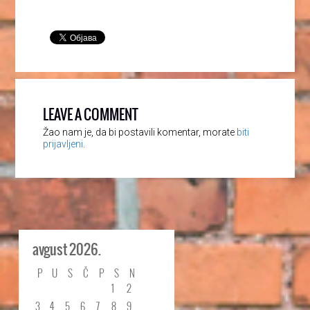
LEAVE A COMMENT
Žao nam je, da bi postavili komentar, morate
biti
prijavljeni
.
avgust 2026.
P
U
S
Č
P
S
N
1
2
3
4
5
6
7
8
9