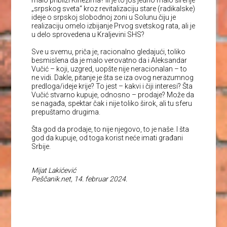
malo približi Kinezima? Ili je to još jedno malo širenje
„srpskog sveta“ kroz revitalizaciju stare (radikalske)
ideje o srpskoj slobodnoj zoni u Solunu čiju je
realizaciju omelo izbijanje Prvog svetskog rata, ali je
u delo sprovedena u Kraljevini SHS?
Sve u svemu, priča je, racionalno gledajući, toliko
besmislena da je malo verovatno da i Aleksandar
Vučić – koji, uzgred, uopšte nije neracionalan – to
ne vidi. Dakle, pitanje je šta se iza ovog nerazumnog
predloga/ideje krije? To jest – kakvi i čiji interesi? Šta
Vučić stvarno kupuje, odnosno – prodaje? Može da
se nagađa, spektar čak i nije toliko širok, ali tu sferu
prepuštamo drugima.
Šta god da prodaje, to nije njegovo, to je naše. I šta
god da kupuje, od toga korist neće imati građani
Srbije.
Mijat Lakićević
Peščanik.net, 14. februar 2024.