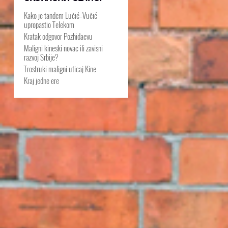
Kako je tandem Lučić–Vučić
upropastio Telekom
Kratak odgovor Pozhidaevu
Maligni kineski novac ili zavisni
razvoj Srbije?
Trostruki maligni uticaj Kine
Kraj jedne ere