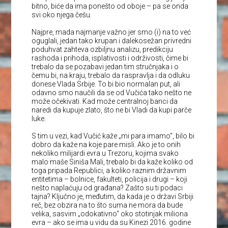
bitno, biće da ima ponešto od oboje – pa se onda
svi oko njega češu.
Najpre, mada najmanje važno jer smo (i) na to već
oguglali, jedan tako krupan i dalekosežan privredni
poduhvat zahteva ozbiljnu analizu, predikciju
rashoda i prihoda, isplativosti i održivosti, čime bi
trebalo da se pozabavi jedan tim stručnjaka i o
čemu bi, na kraju, trebalo da raspravlja i da odluku
donese Vlada Srbije. To bi bio normalan put, ali
odavno smo naučili da se od Vučića tako nešto ne
može očekivati. Kad može centralnoj banci da
naredi da kupuje zlato, što ne bi Vladi da kupi parče
luke.
S tim u vezi, kad Vučić kaže „mi para imamo“, bilo bi
dobro da kaže na koje pare misli. Ako je to onih
nekoliko milijardi evra u Trezoru, kojima svako
malo maše Siniša Mali, trebalo bi da kaže koliko od
toga pripada Republici, a koliko raznim državnim
entitetima – bolnice, fakulteti, policija i drugi – koji
nešto naplaćuju od građana? Zašto su ti podaci
tajna? Ključno je, međutim, da kada je o državi Srbiji
reč, bez obzira na to što suma ne mora da bude
velika, sasvim „odokativno“ oko stotinjak miliona
evra – ako se ima u vidu da su Kinezi 2016. godine