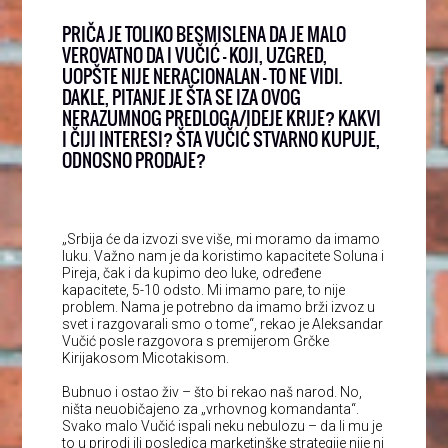
PRIČA JE TOLIKO BESMISLENA DA JE MALO
VEROVATNO DA I VUČIĆ – KOJI, UZGRED,
UOPŠTE NIJE NERACIONALAN – TO NE VIDI.
DAKLE, PITANJE JE ŠTA SE IZA OVOG
NERAZUMNOG PREDLOGA/IDEJE KRIJE? KAKVI
I ČIJI INTERESI? ŠTA VUČIĆ STVARNO KUPUJE,
ODNOSNO PRODAJE?
„Srbija će da izvozi sve više, mi moramo da imamo
luku. Važno nam je da koristimo kapacitete Soluna i
Pireja, čak i da kupimo deo luke, određene
kapacitete, 5-10 odsto. Mi imamo pare, to nije
problem. Nama je potrebno da imamo brži izvoz u
svet i razgovarali smo o tome“, rekao je Aleksandar
Vučić posle razgovora s premijerom Grčke
Kirijakosom Micotakisom.
Bubnuo i ostao živ – što bi rekao naš narod. No,
ništa neuobičajeno za „vrhovnog komandanta“.
Svako malo Vučić ispali neku nebulozu – da li mu je
to u prirodi ili posledica marketinške strategije nije ni