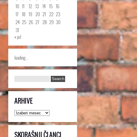
10
11
12
13
14
15
16
17
18
19
20
21
22
23
24
25
26
27
28
29
30
31
« jul
loading...
ARHIVE
Arhive
SKORAŠNJI ČLANCI