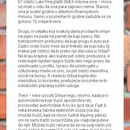
67 odsto Luke Pirej platili 368,5 miliona evra – mora
se imati u vidu da ona para zapravo nema. Štaviše,
ona je svake godine u debelom finansijskom
minusu. Samo u poslednje tri godine zadužila se za
gotovo 10 milijardi evra.
Drugo, ni seljaku koji svakog dana prodaje krompir
na pijaci ne pada na pamet da kupi pijacu. Niti
transportnom preduzeću da kupi prugu ili auto-put.
Zašto onda Vučić misli da bi trebalo da kupi luku (tj.
makar pet odsto) da bi preko nje išla roba iz Srbije?
Na kraju krajeva, ako kupite pet odsto preduzeća, vi
niste kupili nijedan njegov fizički deo nego pravo da
učestvujete u profitu. I pravo da učestvujete u
odlučivanju mada se ono, sa pet odsto vlasništva,
svodi na teoriju. A i kada bi Srbija kupila deo
vlasništva, to korisnike, preduzeća-izvoznike ne bi
oslobodilo plaćanja lučkih usluga.
Treće – neće izvoziti Srbija nego, recimo, kada je o
automobilima koje Vučić apostrofira reč,
proizvođač automobila. A to, ko god da je, Fijat ili
neka kineska fabrika električnih vozila (na šta
možda Vučić, kad se otvori rudnik litijuma, pikira),
oni će sami tražiti svoja tržišta, pa i najbolje puteve
do njih. Možda Vučić računa da se na ovaj način još