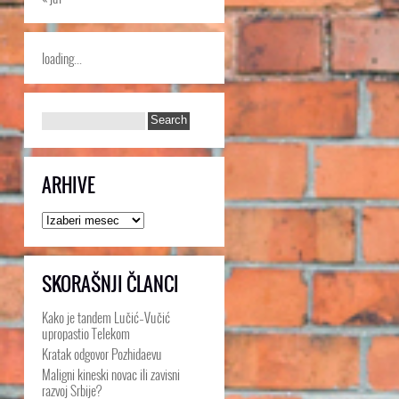
loading...
ARHIVE
Arhive
SKORAŠNJI ČLANCI
Kako je tandem Lučić–Vučić
upropastio Telekom
Kratak odgovor Pozhidaevu
Maligni kineski novac ili zavisni
razvoj Srbije?