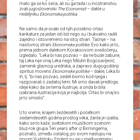
malo ga se ko seća, ali su ga tada i u inostranstvu
zvali jugoslovenski
The Economist
– dakle u
nedeljniku
Ekonomska politika
.
Ne samo da je svaki od njih posebno crtao
karikature za jedan isti list nego su i bukvalno radili
zajedno i istovremeno na istoj stvari. Tačnije – na
naslovnoj strani
Ekonomske politike
. Evo kako je to,
prema jednom dalekom Koraksovom svedočenju,
izgledalo. “Leka bi nas pozvao – da ne bude zabune,
taj Leka nije onaj Leka nego Milutin Bogosavljević,
zamenik glavnog urednika, a zapravo dugogodišnji
spiritus movens
Ekonomske politike
– dakle, Leka bi
ih, tj. “bi nas pozvao, sedeli bismo kod njega i
razgovarali o zadatoj temi. Mi smo davali predloge,
ideje kako da se tema ilustruje, a onda bi bila
izabrana ilustracija koja je najbolja. Crtao bi onaj ko
je to smislio”.
U to vreme, krajem šezdesetih i početkom
sedamdesetih godina prošlog veka, žarila je i palila,
kako se to kaže, svetskom muzičkom scenom
bluz-rok grupa Ten years after iz Birmingema,
poznato, između ostalog, po svom nastupu na
prvom Vudstoku. Englezi su se u međuvremenu