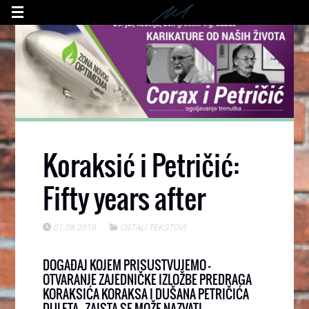
Koraksić i Petričić:
Fifty years after
01.08.2018
OSTALI TEKSTOVI
DOGAĐAJ KOJEM PRISUSTVUJEMO –
OTVARANJE ZAJEDNIČKE IZLOŽBE PREDRAGA
KORAKSIĆA KORAKSA I DUŠANA PETRIČIĆA
DULETA – ZAISTA SE MOŽE NAZVATI