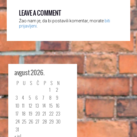
LEAVE A COMMENT
Žao nam je, da bi postavili komentar, morate
biti
prijavljeni
.
avgust 2026.
P
U
S
Č
P
S
N
1
2
3
4
5
6
7
8
9
10
11
12
13
14
15
16
17
18
19
20
21
22
23
24
25
26
27
28
29
30
31
« jul