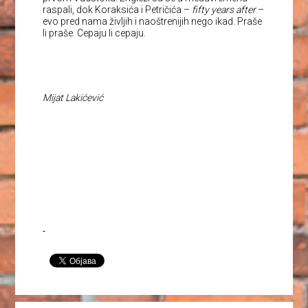
raspali, dok Koraksića i Petričića –
fifty years after
–
evo pred nama življih i naoštrenijih nego ikad. Praše
li praše. Cepaju li cepaju.
Mijat Lakićević