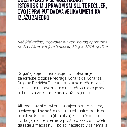
ISTORIJSKIM U PRAVOM SMISLU TE REČI. JER,
OVO JE PRVI PUT DA DVA VELIKA UMETNIKA
IZLAŽU ZAJEDNO
Reč (delimično) izgovorena u Zoni novog optimizma
na Šabačkom letnjem festivalu, 29. jula 2018. godine
Događaj kojem prisustvujemo – otvaranje
zajedničke izložbe Predraga Koraksića Koraksa i
Dušana Petričića Duleta – zaista se može nazvati
istorijskim u pravom smislu te reči. Jer, ovo je prvi
put da dva velika umetnika izlažu zajedno.
Ali, ovo ipak nije prvi put da zajedno rade. Naime,
sledeće godine naši slavni karikaturisti mogli bi da
proslave 50 godina (ili tu blizu) zajedničkog rada.
Toliko je, naime, vremena prošlo otkako su počeli
da rade u magazinu – kojeg, nažalost, više nema, a i