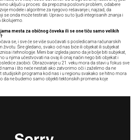
tivno uključi u proces: da prepozna poslovni problem, odabere
vije modele i algoritme za njegovo rešavanje i, najzad, da
i se onda može testirati. Upravo su to ljudi integrisanih znanja i
 školujemo.
ijama mesta za običnog čoveka ili se one tiču samo velikih
a?
čava se, i sve će se više suočavati s posledicama računarskih
votu. Šire gledano, svako od nas biće ili objekat ili subjekat
nisa i tehnologije. Meni bar izgleda jasno da je bolje biti subjekat,
no u njima učestvovati na ovaj ili onaj način nego biti objekat i
osledice zaobići. Obrazovanje u 21. veku mora da stavi u fokus sve
d nama i što neće nestati ako zatvorimo oči i zaželimo da ne
t studijskih programa kod nas i u regionu svakako se hitno mora
imo da ne budemo samo objekti tektonskih promena koje