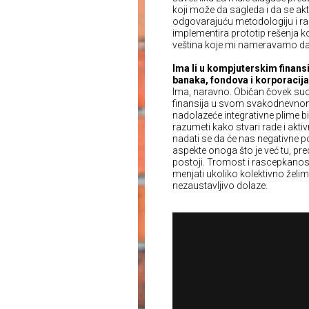
koji može da sagleda i da se ak
odgovarajuću metodologiju i raz
implementira prototip rešenja koj
veština koje mi nameravamo da
Ima li u kompjuterskim finans
banaka, fondova i korporacij
Ima, naravno. Običan čovek suo
finansija u svom svakodnevnom ži
nadolazeće integrativne plime biz
razumeti kako stvari rade i aktiv
nadati se da će nas negativne p
aspekte onoga što je već tu, pre
postoji. Tromost i rascepkanos
menjati ukoliko kolektivno žel
nezaustavljivo dolaze.