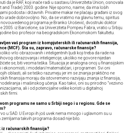
uti da je RAF, koji inače radi u sastavu Univerziteta Union, osnovala
and Trade) 2003. godine. Nije sporno, naime, da ima loših
bogami podosta i državnih. Privatne makar ne plaćaju građani iz svog
 to urade dobrovoljno. No, da se vratimo na glavnu temu, spiritus
i novouvedenog programa je Branko Urošević, dvostruki doktor
 se 2005. iz Barcelone, sa Univerziteta Pompeu Fabra, vratio u Srbiju.
e godine bio profesor na beogradskom Ekonomskom fakultetu.
vljen vaš program iz kompjuterskih ili računarskih finansija,
ce (MCF). Šta su, zapravo, računarske finansije?
oliko vrlo obrazovanih i inteligentnih ljudi koji treba da rade na
ihovog obrazovanja i inteligencije, ukoliko ne govore nijedan
ožićete se, biti veoma teška. Situacija je analogna onoj u finansijskim
 i ekonomisti, i modelari/matematičari, i programeri. Svi oni
ih oblasti, ali se teško razumeju jer im se znanja praktično ne
rskih finansija moraju da istovremeno razvijaju znanja iz finansija,
deliranja i mašinskog učenja. Kao takvi, oni su prirodno “vezivno
anizacijama, ali i od potencijalne velike koristi u digitalnoj
skih firmi.
akvom programu ne samo u Srbiji nego i u regionu. Gde se
am?
prvo u SAD. U Evropi ih još uvek nema mnogo i uglavnom su u
lnim zemljama takvih programa dosad nije bilo.
iz računarskih finansija?