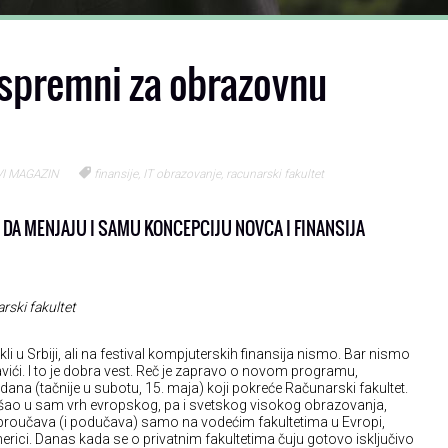
spremni za obrazovnu
I MAGAZIN
finansije
,
IT obrazovanje
,
racunarski fakultet
 DA MENJAJU I SAMU KONCEPCIJU NOVCA I FINANSIJA
rski fakultet
i u Srbiji, ali na festival kompjuterskih finansija nismo. Bar nismo
 navići. I to je dobra vest. Reč je zapravo o novom programu,
na (tačnije u subotu, 15. maja) koji pokreće Računarski fakultet.
o u sam vrh evropskog, pa i svetskog visokog obrazovanja,
su proučava (i podučava) samo na vodećim fakultetima u Evropi,
merici. Danas kada se o privatnim fakultetima čuju gotovo isključivo