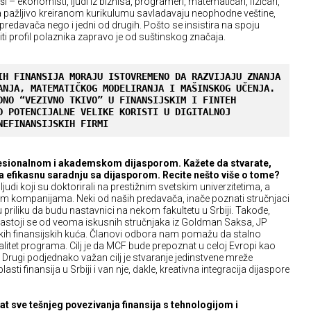
anši – ekonomisti, ljudi iz biznisa, programeri, matematičari, fizičari,
d na pažljivo kreiranom kurikulumu savladavaju neophodne veštine,
predavača nego i jedni od drugih. Pošto se insistira na spoju
viti profil polaznika zapravo je od suštinskog značaja.
IH FINANSIJA MORAJU ISTOVREMENO DA RAZVIJAJU ZNANJA 
ANJA, MATEMATIČKOG MODELIRANJA I MAŠINSKOG UČENJA. 
DNO “VEZIVNO TKIVO” U FINANSIJSKIM I FINTEH 
D POTENCIJALNE VELIKE KORISTI U DIGITALNOJ 
NEFINANSIJSKIH FIRMI
ofesionalnom i akademskom dijasporom. Kažete da stvarate,
a efikasnu saradnju sa dijasporom. Recite nešto više o tome?
di koji su doktorirali na prestižnim svetskim univerzitetima, a
skim kompanijama. Neki od naših predavača, inače poznati stručnjaci
u priliku da budu nastavnici na nekom fakultetu u Srbiji. Takođe,
stoji se od veoma iskusnih stručnjaka iz Goldman Saksa, JP
kih finansijskih kuća. Članovi odbora nam pomažu da stalno
litet programa. Cilj je da MCF bude prepoznat u celoj Evropi kao
i. Drugi podjednako važan cilj je stvaranje jedinstvene mreže
sti finansija u Srbiji i van nje, dakle, kreativna integracija dijaspore
at sve tešnjeg povezivanja finansija s tehnologijom i