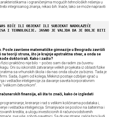
 karakteristikama i ograničenjima mogućih tehnoloških rešenja u
trebi integrisanog znanja, rekao bih. Inače, lako se može napraviti
NAS BIĆE ILI OBJEKAT ILI SUBJEKAT NADOLAZEĆE 
ISA I TEHNOLOGIJE. JASNO JE VALJDA DA JE BOLJE BITI 
u. Posle završene matematičke gimnazije u Beogradu završili
i na teoriji struna, što je krajnje apstraktna stvar, a onda se
akođe doktorirali. Kako i zašto?
 fizici praktično nije bilo – počeo sam da radim za čuvenu
gu. Oni su iskoristili zatvaranje velikih projekata iz oblasti fizike
atima sa vrhunskih škola i da nas onda obuče za biznis. Tada je
firmi. Sada, čujem od kolega, Mekinzi postaje ozbiljan igrač u
a i veštačke inteligencije za davanje saveta korporativnim
 i s “velikom četvorkom”.
ačunarskih finansija, ali šta to znači, kako će izgledati
, programiranje, kreiranje i rad s velikim količinama podataka i,
je i veštačka inteligencija. Smanjivaće se poslovi na šalterima i
vanih kredita, a ulogu investicionih ili računovodstvenih
maće, sve više, roboti-savetnici. Sa druge strane, rašće broj ljudi