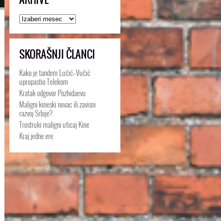
Arhive
SKORAŠNJI ČLANCI
Kako je tandem Lučić–Vučić
upropastio Telekom
Kratak odgovor Pozhidaevu
Maligni kineski novac ili zavisni
razvoj Srbije?
Trostruki maligni uticaj Kine
Kraj jedne ere