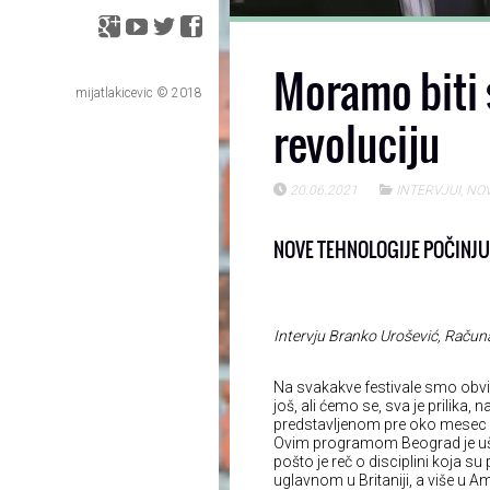
Moramo biti 
mijatlakicevic © 2018
revoluciju
20.06.2021
INTERVJUI
,
NOV
NOVE TEHNOLOGIJE POČINJU
Intervju Branko Urošević, Računa
Na svakakve festivale smo obvikl
još, ali ćemo se, sva je prilika,
predstavljenom pre oko mesec da
Ovim programom Beograd je uša
pošto je reč o disciplini koja 
uglavnom u Britaniji, a više u A