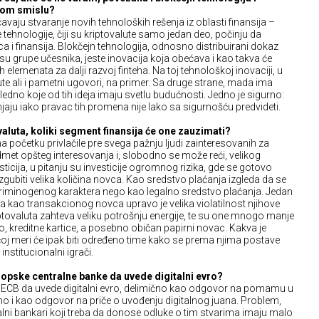
 kom smislu?
aju stvaranje novih tehnoloških rešenja iz oblasti finansija –
e tehnologije, čiji su kriptovalute samo jedan deo, počinju da
 i finansija. Blokčejn tehnologija, odnosno distribuirani dokaz
u grupe učesnika, jeste inovacija koja obećava i kao takva će
 elemenata za dalji razvoj finteha. Na toj tehnološkoj inovaciji, u
te ali i pametni ugovori, na primer. Sa druge strane, mada ima
gledno koje od tih ideja imaju svetlu budućnosti. Jedno je sigurno:
jaju iako pravac tih promena nije lako sa sigurnošću predvideti.
valuta, koliki segment finansija će one zauzimati?
na početku privlačile pre svega pažnju ljudi zainteresovanih za
edmet opšteg interesovanja i, slobodno se može reći, velikog
sticija, u pitanju su investicije ogromnog rizika, gde se gotovo
izgubiti velika količina novca. Kao sredstvo plaćanja izgleda da se
kriminogenog karaktera nego kao legalno sredstvo plaćanja. Jedan
 kao transakcionog novca upravo je velika violatilnost njihove
iptovaluta zahteva veliku potrošnju energije, te su one mnogo manje
o, kreditne kartice, a posebno običan papirni novac. Kakva je
oj meri će ipak biti određeno time kako se prema njima postave
i institucionalni igrači.
opske centralne banke da uvede digitalni evro?
k na ECB da uvede digitalni evro, delimično kao odgovor na pomamu u
čno i kao odgovor na priče o uvođenju digitalnog juana. Problem,
alni bankari koji treba da donose odluke o tim stvarima imaju malo