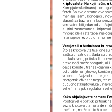
kriptovalute. Na koji način, u
Kompjuterske finansije omogućav
finteh. Sa svoje strane, ove nov
menjaju i samu koncepciju novca
vlasništva baziran na konsenzus
verovatno biti jedan od značajnih
suštini, zasnovane su kriptovalu
mnogo ideja i startapa, nije oči
finansije se revolucionarno men
Verujete li u budućnost kripto
Što se kriptovaluta tiče, one su 
zaštitu privatnosti. Sada su pr
spekulativnog pritiska. Kao inve
preko noći može obogatiti, ali i 
češće koriste u transakcijama 
od problema njihovog korišćenja
vrednosti. Najzad, rudarenje kr
energetski efikasne nego, recim
budućnost kriptovaluta u najveć
veliki finansijski regulatori i velik
Kako objašnjavate nameru Evr
Postoji veliki politički pritisa
vezi s kriptovalutama, a delimi
međutim, može biti to što centr