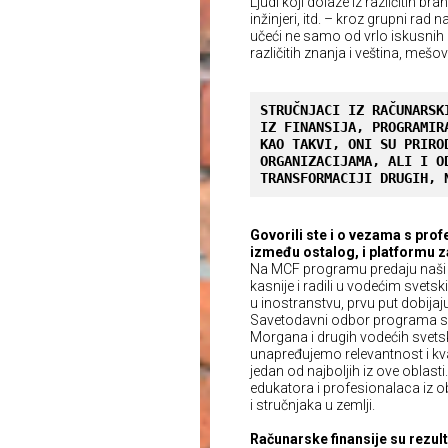
Ljudi koji dolaze iz različitih br
inžinjeri, itd. – kroz grupni ra
učeći ne samo od vrlo iskusnih 
različitih znanja i veština, mešo
STRUČNJACI IZ RAČUNARSK
IZ FINANSIJA, PROGRAMIR
KAO TAKVI, ONI SU PRIRO
ORGANIZACIJAMA, ALI I O
TRANSFORMACIJI DRUGIH, 
Govorili ste i o vezama s pr
između ostalog, i platformu z
Na MCF programu predaju naši lju
kasnije i radili u vodećim svet
u inostranstvu, prvu put dobijaj
Savetodavni odbor programa sa
Morgana i drugih vodećih svets
unapređujemo relevantnost i kva
jedan od najboljih iz ove oblast
edukatora i profesionalaca iz obla
i stručnjaka u zemlji.
Računarske finansije su rezult