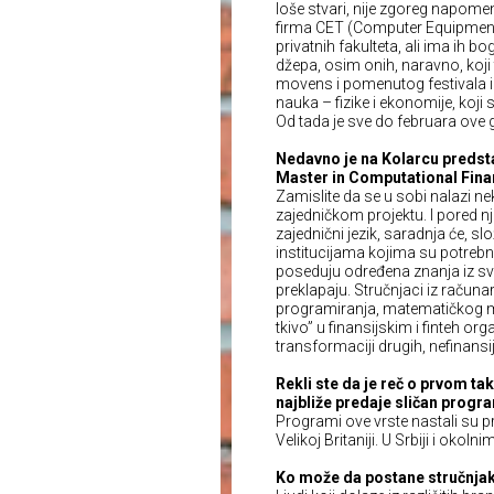
loše stvari, nije zgoreg napomen
firma CET (Computer Equipment 
privatnih fakulteta, ali ima ih 
džepa, osim onih, naravno, koji
movens i pomenutog festivala 
nauka – fizike i ekonomije, koji
Od tada je sve do februara ov
Nedavno je na Kolarcu predsta
Master in Computational Finan
Zamislite da se u sobi nalazi nek
zajedničkom projektu. I pored nj
zajednični jezik, saradnja će, sl
institucijama kojima su potrebni
poseduju određena znanja iz svoj
preklapaju. Stručnjaci iz računa
programiranja, matematičkog mo
tkivo” u finansijskim i finteh org
transformaciji drugih, nefinansij
Rekli ste da je reč o prvom t
najbliže predaje sličan progr
Programi ove vrste nastali su 
Velikoj Britaniji. U Srbiji i oko
Ko može da postane stručnjak 