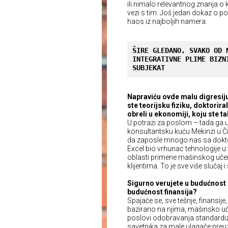
ili nimalo relevantnog znanja o
vezi s tim. Još jedan dokaz o po
haos iz najboljih namera.
ŠIRE GLEDANO, SVAKO OD 
INTEGRATIVNE PLIME BIZN
SUBJEKAT
Napraviću ovde malu digresij
ste teorijsku fiziku, doktoriral
obreli u ekonomiji, koju ste t
U potrazi za poslom – tada ga u
konsultantsku kuću Mekinzi u Čika
da zaposle mnogo nas sa doktor
Excel bio vrhunac tehnologije u 
oblasti primene mašinskog učenj
klijentima. To je sve više slučaj
Sigurno verujete u budućnost r
budućnost finansija?
Spajaće se, sve tešnje, finansije
bazirano na njima, mašinsko učen
poslovi odobravanja standardizo
savetnika za male ulagače preuzi