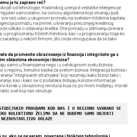
emu je tu zapravo reč?
vojiti od tehnologije, mašinskog učenja ili veštačke inteligencije.
mpjuteri samostalno, na osnovu algoritama koje stvaraju ljudi,
 sve veći udeo u ukupnom prometu na svetskim tržištima kapitala.
igencija pomažu, na primer, u kreiranju preciznijeg kreditnog
 brže odluke o izdavanju kredita. One pomažu u otkrivanju prevara
ja, u prognoziranju tržišnih trendova, kao i u prognoziranju toga ko
ne saradnju s nekom firmom, što onda omogućava da se takvi
 da promenite obrazovanje iz finansija i integrišete ga s
gim oblastima ekonomije i biznisa?
ju samo u finansijama nego i u celokupnom svetu biznisa.
u regionu, trenutno kaska za svetom biznisa. Integracija biznisa i
ranje “integrisanih stručnjaka” koji razumeju kako biznis tako i
iranje, kao i kako se iz podataka dobijaju korisne informacije.
vi korak u obrazovnoj revoluciji koja će, po mom mišljenju, morati
atilo svet koji nas okružuje.
STUDIJSKIH PROGRAMA KOD NAS I U REGIONU SVAKAKO SE 
IKO KOLEKTIVNO ŽELIMO DA NE BUDEMO SAMO OBJEKTI 
 NEZAUSTAVLJIVO DOLAZE
 su, ako se ne varam, povezana i blokčejn tehnologija i