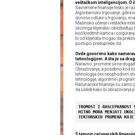
veštačkom inteligencijom. O č
Savremene finansije teško je razd
Algoritamsko trgovanje, gde ko
donose odluke o trgovanju, ima
Mašinsko učenje i veštačka intel
skoringa klijenata i obezbeđuju
kod kreditnih kartica i osiguran
bi od klijenata mogao da preki
postupci preduprede, itd.
Ovde govorimo kako nameravate
tehnologijom. A šta je sa dru
Naravno, promene se ne događa
Obrazovanje, a posebno kod nas 
tehnologija čini neophodnim stva
tehnologije, algoritme i program
Računarske finansije su samo pr
da usledi kako bi obrazovanje pr
TROMOST I RASCEPKANOST 
HITNO MORA MENJATI UKOL
TEKTONSKIH PROMENA KOJE
S temom računarskih finansija