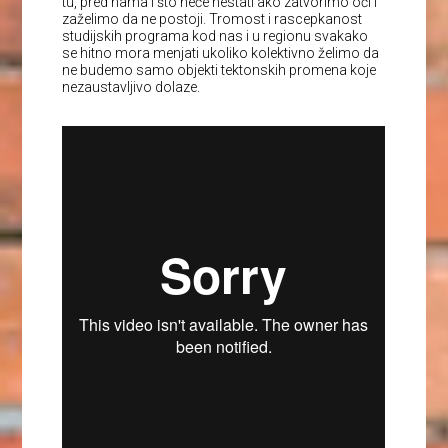
tu, pred nama i što neće nestati ako zatvorimo oči i
zaželimo da ne postoji. Tromost i rascepkanost
studijskih programa kod nas i u regionu svakako
se hitno mora menjati ukoliko kolektivno želimo da
ne budemo samo objekti tektonskih promena koje
nezaustavljivo dolaze.