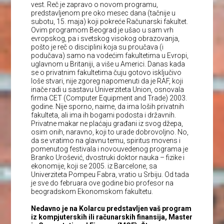
vest. Reč je zapravo o novom programu,
predstavljenom pre oko mesec dana (tačnije u
subotu, 15. maja) koji pokreće Računarski fakultet.
Ovim programom Beograd je ušao u sam vrh
evropskog, pa i svetskog visokog obrazovanja,
pošto je reč o disciplini koja su proučava (i
podučava) samo na vodećim fakultetima u Evropi,
uglavnom u Britaniji, a više u Americi. Danas kada
se o privatnim fakultetima čuju gotovo isključivo
loše stvari, nije zgoreg napomenuti da je RAF, koji
inače radi u sastavu Univerziteta Union, osnovala
firma CET (Computer Equipment and Trade) 2003.
godine. Nije sporno, naime, da ima loših privatnih
fakulteta, ali ima ih bogami podosta i državnih.
Privatne makar ne plaćaju građani iz svog džepa,
osim onih, naravno, koji to urade dobrovoljno. No,
da se vratimo na glavnu temu, spiritus movens i
pomenutog festivala i novouvedenog programa je
Branko Urošević, dvostruki doktor nauka – fizike i
ekonomije, koji se 2005. iz Barcelone, sa
Univerziteta Pompeu Fabra, vratio u Srbiju. Od tada
je sve do februara ove godine bio profesor na
beogradskom Ekonomskom fakultetu.
Nedavno je na Kolarcu predstavljen vaš program
iz kompjuterskih ili računarskih finansija, Master