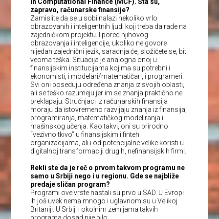
in Computational Finance (MCF). Šta su,
zapravo, računarske finansije?
Zamislite da se u sobi nalazi nekoliko vrlo
obrazovanih i inteligentnih ljudi koji treba da rade na
zajedničkom projektu. I pored njihovog
obrazovanja i inteligencije, ukoliko ne govore
nijedan zajednični jezik, saradnja će, složićete se, biti
veoma teška. Situacija je analogna onoj u
finansijskim institucijama kojima su potrebni i
ekonomisti, i modelari/matematičari, i programeri.
Svi oni poseduju određena znanja iz svojih oblasti,
ali se teško razumeju jer im se znanja praktično ne
preklapaju. Stručnjaci iz računarskih finansija
moraju da istovremeno razvijaju znanja iz finansija,
programiranja, matematičkog modeliranja i
mašinskog učenja. Kao takvi, oni su prirodno
“vezivno tkivo” u finansijskim i finteh
organizacijama, ali i od potencijalne velike koristi u
digitalnoj transformaciji drugih, nefinansijskih firmi.
Rekli ste da je reč o prvom takvom programu ne
samo u Srbiji nego i u regionu. Gde se najbliže
predaje sličan program?
Programi ove vrste nastali su prvo u SAD. U Evropi
ih još uvek nema mnogo i uglavnom su u Velikoj
Britaniji. U Srbiji i okolnim zemljama takvih
programa dosad nije bilo.