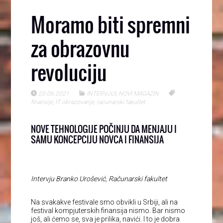
Moramo biti spremni
za obrazovnu
revoluciju
20.06.2021
INTERVJUI
,
NOVI MAGAZIN
finansije
,
IT obrazovanje
,
racunarski fakultet
NOVE TEHNOLOGIJE POČINJU DA MENJAJU I
SAMU KONCEPCIJU NOVCA I FINANSIJA
Intervju Branko Urošević, Računarski fakultet
Na svakakve festivale smo obvikli u Srbiji, ali na
festival kompjuterskih finansija nismo. Bar nismo
još, ali ćemo se, sva je prilika, navići. I to je dobra