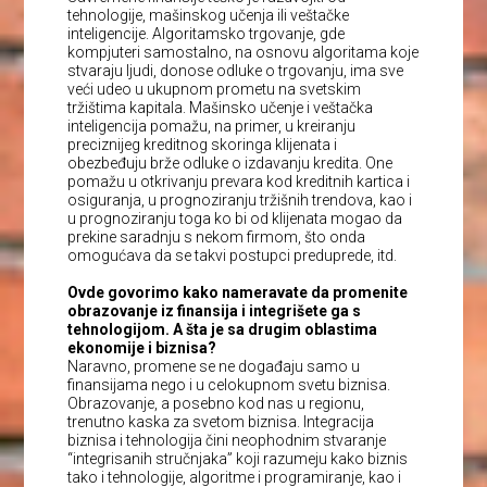
tehnologije, mašinskog učenja ili veštačke
inteligencije. Algoritamsko trgovanje, gde
kompjuteri samostalno, na osnovu algoritama koje
stvaraju ljudi, donose odluke o trgovanju, ima sve
veći udeo u ukupnom prometu na svetskim
tržištima kapitala. Mašinsko učenje i veštačka
inteligencija pomažu, na primer, u kreiranju
preciznijeg kreditnog skoringa klijenata i
obezbeđuju brže odluke o izdavanju kredita. One
pomažu u otkrivanju prevara kod kreditnih kartica i
osiguranja, u prognoziranju tržišnih trendova, kao i
u prognoziranju toga ko bi od klijenata mogao da
prekine saradnju s nekom firmom, što onda
omogućava da se takvi postupci preduprede, itd.
Ovde govorimo kako nameravate da promenite
obrazovanje iz finansija i integrišete ga s
tehnologijom. A šta je sa drugim oblastima
ekonomije i biznisa?
Naravno, promene se ne događaju samo u
finansijama nego i u celokupnom svetu biznisa.
Obrazovanje, a posebno kod nas u regionu,
trenutno kaska za svetom biznisa. Integracija
biznisa i tehnologija čini neophodnim stvaranje
“integrisanih stručnjaka” koji razumeju kako biznis
tako i tehnologije, algoritme i programiranje, kao i