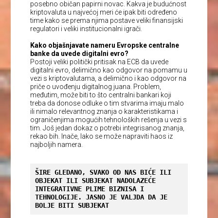
posebno običan papirni novac. Kakva je budućnost
kriptovaluta u najvećoj meri će ipak biti određeno
time kako se prema njima postave veliki finansijski
regulatori i veliki institucionalni igrači.
Kako objašnjavate nameru Evropske centralne
banke da uvede digitalni evro?
Postoji veliki politički pritisak na ECB da uvede
digitalni evro, delimično kao odgovor na pomamu u
vezi s kriptovalutama, a delimično i kao odgovor na
priče o uvođenju digitalnog juana. Problem,
međutim, može biti to što centralni bankari koji
treba da donose odluke o tim stvarima imaju malo
ili nimalo relevantnog znanja o karakteristikama i
ograničenjima mogućih tehnoloških rešenja u vezi s
tim. Još jedan dokaz o potrebi integrisanog znanja,
rekao bih. Inače, lako se može napraviti haos iz
najboljih namera.
ŠIRE GLEDANO, SVAKO OD NAS BIĆE ILI 
OBJEKAT ILI SUBJEKAT NADOLAZEĆE 
INTEGRATIVNE PLIME BIZNISA I 
TEHNOLOGIJE. JASNO JE VALJDA DA JE 
BOLJE BITI SUBJEKAT