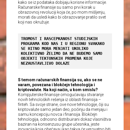
kako se iz podataka dobijaju korisne informacije.
Računarske finansije su samo prvi korak u
obrazovnoj revoluciji koja će, po mom mišljenju,
morati da usledi kako bi obrazovanje pratilo svet
koji nas okružuje.
TROMOST I RASCEPKANOST STUDIJSKIH 
PROGRAMA KOD NAS I U REGIONU SVAKAKO 
SE HITNO MORA MENJATI UKOLIKO 
KOLEKTIVNO ŽELIMO DA NE BUDEMO SAMO 
OBJEKTI TEKTONSKIH PROMENA KOJE 
NEZAUSTAVLJIVO DOLAZE
S temom računarskih finansija su, ako se ne
varam, povezana i blokčejn tehnologija i
kriptovalute. Na koji način, u kom smislu?
Kompjuterske finansije omogućavaju stvaranje
novih tehnoloških rešenja iz oblasti finansija –
finteh. Sa svoje strane, ove nove tehnologije, čiji su
kriptovalute samo jedan deo, počinju da menjaju i
samu koncepciju novca i finansija. Blokčejn
tehnologija, odnosno distribuirani dokaz vlasništva
baziran na konsenzusu grupe učesnika, jeste
inovacija koja obećava i kao takva će verovatno biti