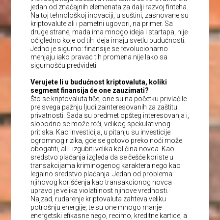
jedan od značajnih elemenata za dalji razvoj finteha.
Na toj tehnološkoj inovaciji, u suštini, zasnovane su
kriptovalute ali i pametni ugovori, na primer. Sa
druge strane, mada ima mnogo ideja i startapa, nije
očigledno koje od tih ideja imaju svetlu budućnosti.
Jedno je sigurno: finansije se revolucionarno
menjaju iako pravac tih promena nije lako sa
sigurnošću predvideti.
Verujete li u budućnost kriptovaluta, koliki
segment finansija će one zauzimati?
Što se kriptovaluta tiče, one su na početku privlačile
pre svega pažnju ljudi zainteresovanih za zaštitu
privatnosti. Sada su predmet opšteg interesovanja i,
slobodno se može reći, velikog spekulativnog
pritiska. Kao investicija, u pitanju su investicije
ogromnog rizika, gde se gotovo preko noći može
obogatiti, ali i izgubiti velika količina novca. Kao
sredstvo plaćanja izgleda da se češće koriste u
transakcijama kriminogenog karaktera nego kao
legalno sredstvo plaćanja. Jedan od problema
njihovog korišćenja kao transakcionog novca
upravo je velika violatilnost njihove vrednosti.
Najzad, rudarenje kriptovaluta zahteva veliku
potrošnju energije, te su one mnogo manje
energetski efikasne nego, recimo, kreditne kartice, a