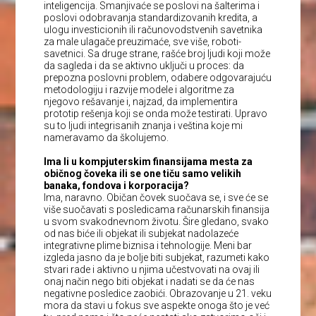
inteligencija. Smanjivaće se poslovi na šalterima i
poslovi odobravanja standardizovanih kredita, a
ulogu investicionih ili računovodstvenih savetnika
za male ulagače preuzimaće, sve više, roboti-
savetnici. Sa druge strane, rašće broj ljudi koji može
da sagleda i da se aktivno uključi u proces: da
prepozna poslovni problem, odabere odgovarajuću
metodologiju i razvije modele i algoritme za
njegovo rešavanje i, najzad, da implementira
prototip rešenja koji se onda može testirati. Upravo
su to ljudi integrisanih znanja i veština koje mi
nameravamo da školujemo.
Ima li u kompjuterskim finansijama mesta za
običnog čoveka ili se one tiču samo velikih
banaka, fondova i korporacija?
Ima, naravno. Običan čovek suočava se, i sve će se
više suočavati s posledicama računarskih finansija
u svom svakodnevnom životu. Šire gledano, svako
od nas biće ili objekat ili subjekat nadolazeće
integrativne plime biznisa i tehnologije. Meni bar
izgleda jasno da je bolje biti subjekat, razumeti kako
stvari rade i aktivno u njima učestvovati na ovaj ili
onaj način nego biti objekat i nadati se da će nas
negativne posledice zaobići. Obrazovanje u 21. veku
mora da stavi u fokus sve aspekte onoga što je već