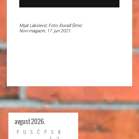
Mijat Lakićević; Foto: Đurađ Šimić
Novi magazin, 17. jun 2021.
avgust 2026.
P
U
S
Č
P
S
N
1
2