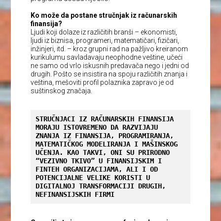
Ko može da postane stručnjak iz računarskih
finansija?
Ljudi koji dolaze iz različitih branši – ekonomisti,
ljudi iz biznisa, programeri, matematičari, fizičari,
inžinjeri, itd. – kroz grupni rad na pažljivo kreiranom
kurikulumu savladavaju neophodne veštine, učeći
ne samo od vrlo iskusnih predavača nego i jedni od
drugih. Pošto se insistira na spoju različitih znanja i
veština, mešoviti profil polaznika zapravo je od
suštinskog značaja.
STRUČNJACI IZ RAČUNARSKIH FINANSIJA 
MORAJU ISTOVREMENO DA RAZVIJAJU 
ZNANJA IZ FINANSIJA, PROGRAMIRANJA, 
MATEMATIČKOG MODELIRANJA I MAŠINSKOG 
UČENJA. KAO TAKVI, ONI SU PRIRODNO 
“VEZIVNO TKIVO” U FINANSIJSKIM I 
FINTEH ORGANIZACIJAMA, ALI I OD 
POTENCIJALNE VELIKE KORISTI U 
DIGITALNOJ TRANSFORMACIJI DRUGIH, 
NEFINANSIJSKIH FIRMI