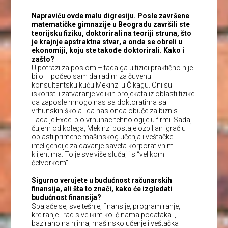
Napraviću ovde malu digresiju. Posle završene
matematičke gimnazije u Beogradu završili ste
teorijsku fiziku, doktorirali na teoriji struna, što
je krajnje apstraktna stvar, a onda se obreli u
ekonomiji, koju ste takođe doktorirali. Kako i
zašto?
U potrazi za poslom – tada ga u fizici praktično nije
bilo – počeo sam da radim za čuvenu
konsultantsku kuću Mekinzi u Čikagu. Oni su
iskoristili zatvaranje velikih projekata iz oblasti fizike
da zaposle mnogo nas sa doktoratima sa
vrhunskih škola i da nas onda obuče za biznis.
Tada je Excel bio vrhunac tehnologije u firmi. Sada,
čujem od kolega, Mekinzi postaje ozbiljan igrač u
oblasti primene mašinskog učenja i veštačke
inteligencije za davanje saveta korporativnim
klijentima. To je sve više slučaj i s “velikom
četvorkom”.
Sigurno verujete u budućnost računarskih
finansija, ali šta to znači, kako će izgledati
budućnost finansija?
Spajaće se, sve tešnje, finansije, programiranje,
kreiranje i rad s velikim količinama podataka i,
bazirano na njima, mašinsko učenje i veštačka