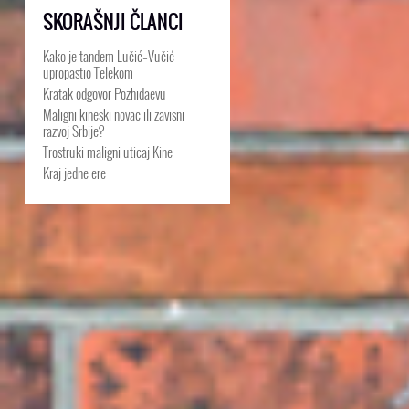
SKORAŠNJI ČLANCI
Kako je tandem Lučić–Vučić
upropastio Telekom
Kratak odgovor Pozhidaevu
Maligni kineski novac ili zavisni
razvoj Srbije?
Trostruki maligni uticaj Kine
Kraj jedne ere