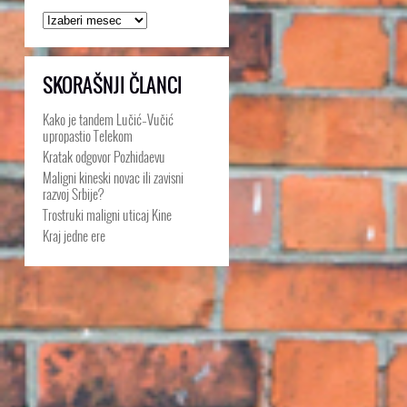
Arhive
SKORAŠNJI ČLANCI
Kako je tandem Lučić–Vučić
upropastio Telekom
Kratak odgovor Pozhidaevu
Maligni kineski novac ili zavisni
razvoj Srbije?
Trostruki maligni uticaj Kine
Kraj jedne ere