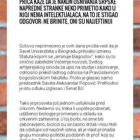
PRIČA KAŽE DA JE NAKON OSNIVANJA SRPSKE
NAPREDNE STRANKE NEKO PRIMETIO KAKO U
NJOJ NEMA INTELEKTUALACA. NA TO JE STIGAO
ODGOVOR: NE BRINITE, ONI SU NAJJEFTINIJI
Gotovo neprimećeno je ovih dana prošla vest da je
Savet Univerziteta u Beogradu prihvatio izmenu
Statuta kojom se „aminuje blagoslov“, kako su to
cinično zabeležile Večernje novosti, Svetog
arhijerejskog sinoda za upis na studije i zasnivanje,
odnosno prekid radnog odnosa na Pravoslavnom
bogoslovskom fakultetu. Protiv je glasao samo
predsednik Saveta Aleksandar Popović. Prethodno
je istu odluku izglasao i Senat BU.
Tako je prosveta još jednom ustuknula pred
crkvom. Nedavno su, treba li uopšte podsećati,
udžbenici biologije promenjeni u skladu sa
crkvenim zahtevima. U toj borbi, ne sme biti
zaboravljeno, biolozi su se časno držali i nisu hteli
da odstupe od naučnih istina, ali je vlast pronašla
grupu moralno-politički podobnih dr prof. koji su