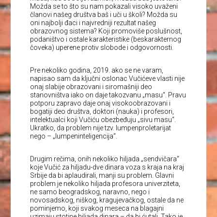
Možda se to što su nam pokazali visoko uvaženi
članovi našeg društva baš i uči u školi? Možda su
oni najbolji đaci i najvredniji rezultat našeg
obrazovnog sistema? Koji promoviše poslušnost,
podaništvo i ostale karakteristike (beskarakternog
čoveka) uperene protiv slobode i odgovornosti.
Pre nekoliko godina, 2019. ako se ne varam,
napisao sam da ključni oslonac Vučićeve vlasti nije
onaj slabije obrazovani i siromašniji deo
stanovništva iako on daje takozvanu „masu“. Pravu
potporu zapravo daje onaj visokoobrazovani i
bogatiji deo društva, doktori (nauka) i profesori,
intelektualci koji Vučiću obezbeđuju „sivu masu“.
Ukratko, da problem nije tzv. lumpenproletarijat
nego – „lumpeninteligencija“.
Drugim rečima, onih nekoliko hiljada „sendvičara“
koje Vučić za hiljadu-dve dinara voza s kraja na kraj
Srbije da bi aplaudirali, manji su problem. Glavni
problem je nekoliko hiljada profesora univerziteta,
ne samo beogradskog, naravno, nego i
novosadskog, niškog, kragujevačkog, ostale da ne
pominjemo, koji svakog meseca na blagajni
uzimaju stotine hiljada dinara – da bi ćutali. Tako je,