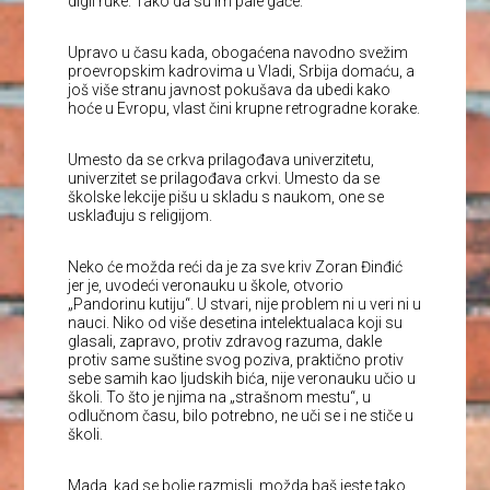
digli ruke. Tako da su im pale gaće.
Upravo u času kada, obogaćena navodno svežim
proevropskim kadrovima u Vladi, Srbija domaću, a
još više stranu javnost pokušava da ubedi kako
hoće u Evropu, vlast čini krupne retrogradne korake.
Umesto da se crkva prilagođava univerzitetu,
univerzitet se prilagođava crkvi. Umesto da se
školske lekcije pišu u skladu s naukom, one se
usklađuju s religijom.
Neko će možda reći da je za sve kriv Zoran Đinđić
jer je, uvodeći veronauku u škole, otvorio
„Pandorinu kutiju“. U stvari, nije problem ni u veri ni u
nauci. Niko od više desetina intelektualaca koji su
glasali, zapravo, protiv zdravog razuma, dakle
protiv same suštine svog poziva, praktično protiv
sebe samih kao ljudskih bića, nije veronauku učio u
školi. To što je njima na „strašnom mestu“, u
odlučnom času, bilo potrebno, ne uči se i ne stiče u
školi.
Mada, kad se bolje razmisli, možda baš jeste tako.