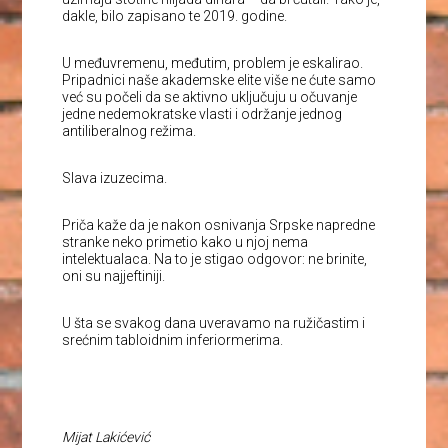
dakle, bilo zapisano te 2019. godine.
U međuvremenu, međutim, problem je eskalirao.
Pripadnici naše akademske elite više ne ćute samo
već su počeli da se aktivno uključuju u očuvanje
jedne nedemokratske vlasti i održanje jednog
antiliberalnog režima.
Slava izuzecima.
Priča kaže da je nakon osnivanja Srpske napredne
stranke neko primetio kako u njoj nema
intelektualaca. Na to je stigao odgovor: ne brinite,
oni su najjeftiniji.
U šta se svakog dana uveravamo na ružičastim i
srećnim tabloidnim inferiormerima.
Mijat Lakićević