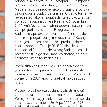
odnosilo se na brzu prugu Beograd – Budimpešta,
o čemu je Vučić rekao da je „zamolio Orbana“ da
Mađarska ubrza radove kako bi pruga bila gotova
za dve godine. Budući da premijer Orban o tome nije
rekao ni reč, lako je moguće da i taj rok, ko zna koji
po redu, ne bude ispunjen. Naime, još novembra
2014. Vučićeva vlada je obnarodovala da „ćemo za
dve i po godine vozom od Beograda do
Budimpešte putovati za dva sata i 24 minuta, dok
sada tom prugom putujemo osam sati“. Kasnije
su, valjda suočeni s realnošću, predstavnici vlasti
postali oprezniji. Tako je 2015. Vučić rekao da
deonica od Beograda do Novog Sada „mora biti
otvorena 2018. godine“. Kao što znamo, pruga je u
promet puštena tek marta 2022.
Premijerka Ana Brnabić je 2017. obećala da će
„kompletna brza pruga Beograd – Budimpešta biti
završena za šest godina“. U maju 2020. Vučić je rok
pomerio na 2024. godinu. Sad vidimo da i 2025.
„visi“.
Videćemo da li će istu sudbinu doživeti i (nova)
beogradska autobuska stanica. Naime, Goran
Vesić je kao (beo)gradski funkcioner obećavao da
će stanica biti završena 2019, pa 2020, pa 2021.
godine. Ništa od toga nije bilo, ali je zato Vesić