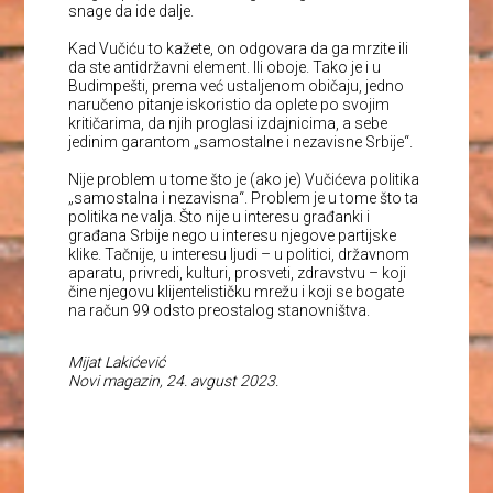
snage da ide dalje.
Kad Vučiću to kažete, on odgovara da ga mrzite ili
da ste antidržavni element. Ili oboje. Tako je i u
Budimpešti, prema već ustaljenom običaju, jedno
naručeno pitanje iskoristio da oplete po svojim
kritičarima, da njih proglasi izdajnicima, a sebe
jedinim garantom „samostalne i nezavisne Srbije“.
Nije problem u tome što je (ako je) Vučićeva politika
„samostalna i nezavisna“. Problem je u tome što ta
politika ne valja. Što nije u interesu građanki i
građana Srbije nego u interesu njegove partijske
klike. Tačnije, u interesu ljudi – u politici, državnom
aparatu, privredi, kulturi, prosveti, zdravstvu – koji
čine njegovu klijentelističku mrežu i koji se bogate
na račun 99 odsto preostalog stanovništva.
Mijat Lakićević
Novi magazin, 24. avgust 2023.