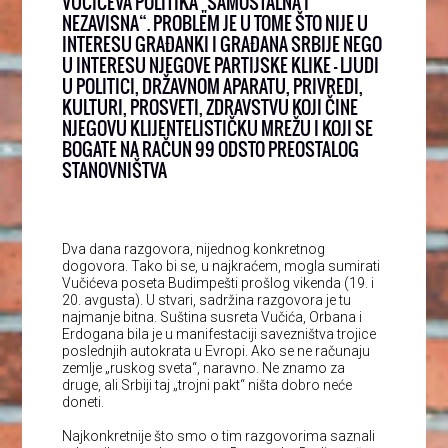
VUČIĆEVA POLITIKA „SAMOSTALNA I
NEZAVISNA“. PROBLEM JE U TOME ŠTO NIJE U
INTERESU GRAĐANKI I GRAĐANA SRBIJE NEGO
U INTERESU NJEGOVE PARTIJSKE KLIKE – LJUDI
U POLITICI, DRŽAVNOM APARATU, PRIVREDI,
KULTURI, PROSVETI, ZDRAVSTVU KOJI ČINE
NJEGOVU KLIJENTELISTIČKU MREŽU I KOJI SE
BOGATE NA RAČUN 99 ODSTO PREOSTALOG
STANOVNIŠTVA
Dva dana razgovora, nijednog konkretnog
dogovora. Tako bi se, u najkraćem, mogla sumirati
Vučićeva poseta Budimpešti prošlog vikenda (19. i
20. avgusta). U stvari, sadržina razgovora je tu
najmanje bitna. Suština susreta Vučića, Orbana i
Erdogana bila je u manifestaciji savezništva trojice
poslednjih autokrata u Evropi. Ako se ne računaju
zemlje „ruskog sveta“, naravno. Ne znamo za
druge, ali Srbiji taj „trojni pakt“ ništa dobro neće
doneti.
Najkonkretnije što smo o tim razgovorima saznali