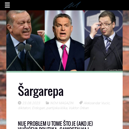
Šargarepa
23.08.2023
NOVI MAGAZIN
Aleksandar Vucic
,
diktatori
,
Erdogan
,
partijska klika
,
Vuktor Orban
NIJE PROBLEM U TOME ŠTO JE (AKO JE)