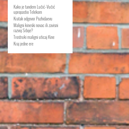
Kako je tandem Lučić–Vučić
upropastio Telekom
Kratak odgovor Pozhidaevu
Maligni kineski novac ili zavisni
razvoj Srbije?
Trostruki maligni uticaj Kine
Kraj jedne ere