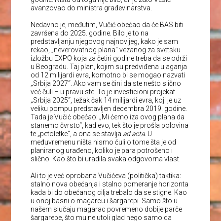
avanzovao do ministra građevinarstva.
Nedavno je, međutim, Vučić obećao da će BAS biti
završena do 2025. godine. Bilo je to na
predstavljanju njegovog najnovijeg, kako je sam
rekao, „neverovatnog plana“ vezanog za svetsku
izložbu EXPO koja za četiri godine treba da se održi
u Beogradu. Taj plan, kojim su predviđena ulaganja
od 12 milijardi evra, komotno bi se mogao nazvati
„Srbija 2027“. Ako vam se čini da ste nešto slično
već čuli – u pravu ste. To je investicioni projekat
„Srbija 2025“, težak čak 14 milijardi evra, koji je uz
veliku pompu predstavljen decembra 2019. godine.
Tada je Vučić obećao: „Mi ćemo iza ovog plana da
stanemo čvrsto“, kad evo, tek što je prošla polovina
te „petoletke“, a ona se stavlja
ad acta
. U
međuvremenu ništa nismo čuli o tome šta je od
planiranog urađeno, koliko je para potrošeno i
slično. Kao što bi uradila svaka odgovorna vlast.
Ali to je već oprobana Vučićeva (politička) taktika:
stalno nova obećanja i stalno pomeranje horizonta
kada bi do obećanog cilja trebalo da se stigne. Kao
u onoj basni o magarcu i šargarepi. Samo što u
našem slučaju magarac povremeno dobije parče
šargarepe, što mu ne utoli glad nego samo da