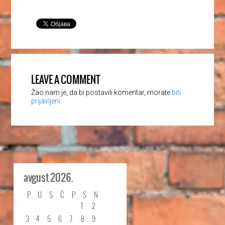
LEAVE A COMMENT
Žao nam je, da bi postavili komentar, morate
biti
prijavljeni
.
avgust 2026.
P
U
S
Č
P
S
N
1
2
3
4
5
6
7
8
9