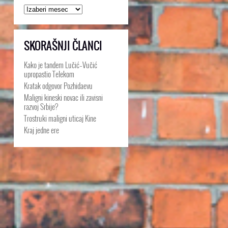
Arhive
SKORAŠNJI ČLANCI
Kako je tandem Lučić–Vučić
upropastio Telekom
Kratak odgovor Pozhidaevu
Maligni kineski novac ili zavisni
razvoj Srbije?
Trostruki maligni uticaj Kine
Kraj jedne ere