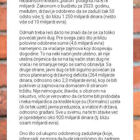
rebalansom kreditni „plafon” podignut na 818
milijardi. Zakonom o budžetu za 2023. godinu,
međutim, državi je odobreno da se zaduži čak 50
odsto više, tj. do blizu 1.250 milijardi dinara (nešto
više od 10 milijardi evra).
Odmah treba reći da to ne znači da će se za toliko
povećati javni dug. Pre svega zato što je blizu
polovine odobrene sume (4,6 milijardi evra)
namenjeno za vraćanje zajmova koji dospevaju
dogodine. To na neki način jeste utešno, ali nije
utešna činjenica da se na taj način stari dug ne
vraća i ne smanjuje nego se samo obnavlja. Sa
druge strane, javni dug će biti sigurno povećan za
iznos planiranog državnog deficita (264 milijarde
dinara, odnosno oko 2,3 milijarde evra), koji će biti
pokriven iz zajmova na domaćem ili stranom
tržištu. Nije nemoguće, štaviše, s obzirom na
iskustvo, vrlo je verovatno da će tome biti pridodata
i neka milijardica za kredite koje su (formalno) uzela
(ili će tek uzeti) javna preduzeća, a vratiće ih država,
odnosno građani. Sve u svemu, na te tri stavke već
je opredeljeno oko 920 milijardi dinara (tj. blizu
osam milijardi evra).
Ono što od ukupno odobrenog zaduženja (koje,
istine radi, ne mora da bude iskorišćeno do zadnjeg