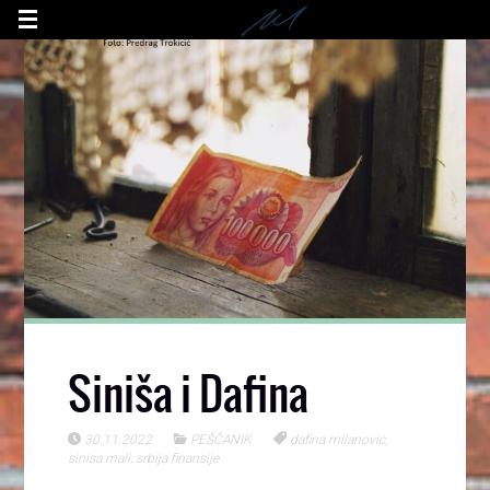
Siniša i Dafina
30.11.2022
PEŠČANIK
dafina milanovic
,
sinisa mali
,
srbija finansije