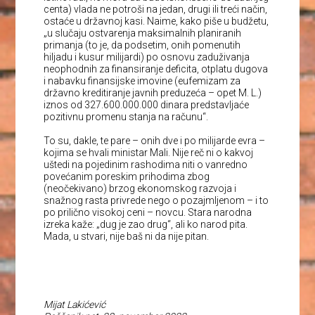
centa) vlada ne potroši na jedan, drugi ili treći način,
ostaće u državnoj kasi. Naime, kako piše u budžetu,
„u slučaju ostvarenja maksimalnih planiranih
primanja (to je, da podsetim, onih pomenutih
hiljadu i kusur milijardi) po osnovu zaduživanja
neophodnih za finansiranje deficita, otplatu dugova
i nabavku finansijske imovine (eufemizam za
državno kreditiranje javnih preduzeća – opet M. L.)
iznos od 327.600.000.000 dinara predstavljaće
pozitivnu promenu stanja na računu“.
To su, dakle, te pare – onih dve i po milijarde evra –
kojima se hvali ministar Mali. Nije reč ni o kakvoj
uštedi na pojedinim rashodima niti o vanredno
povećanim poreskim prihodima zbog
(neočekivano) brzog ekonomskog razvoja i
snažnog rasta privrede nego o pozajmljenom – i to
po prilično visokoj ceni – novcu. Stara narodna
izreka kaže: „dug je zao drug“, ali ko narod pita.
Mada, u stvari, nije baš ni da nije pitan.
Mijat Lakićević