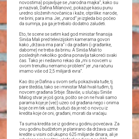
novostima) pojavljuje se „narodna majka“, kako su
je nazivali, Dafina Milanović, pokazuje kasu punu
uredno složenih novčanica i kaže, otprilike: narode,
ne brini, para ima. Jer, „narod“ je izgleda bio počeo
da sumnja, pa ga je trebalo dodatno zaludeti.
Eto, te scene se setim kad god ministar finansija
Siniša Mali pred televizijskim kamerama govori
kako „država ima para“ i da građani (i građanke,
dabome) ne treba da brinu. A Siniša Mali to
poslednjih nekoliko godina ponavlja takoreći svaki
čas. Tako je i nedavno rekao da „mi s novcem u
ovom trenutku nemamo problem“ jer „na računu
imamo više od 2,5 milijardi evra“.
Kao što je Dafina u svom sefu pokazivala tuđe, tj.
pare štediša, tako se i ministar Mali hvali tuđim, tj.
novcem građana Srbije. Štaviše, u slučaju Siniše
Malog stvar je još gora, pošto se on ne hvali samo
parama koje je (već) uzeo od građana nego i onima
koje će im tek uzeti, budući da je reč o novcu iz
kredita koje će oni, građani, morati da vraćaju.
Ta suma kredita se iz godine u godinu povećava. Za
ovu godinu budžetom je planirano da država uzme
kredite u visini od ukupno 625 milijarde dinara, ali je