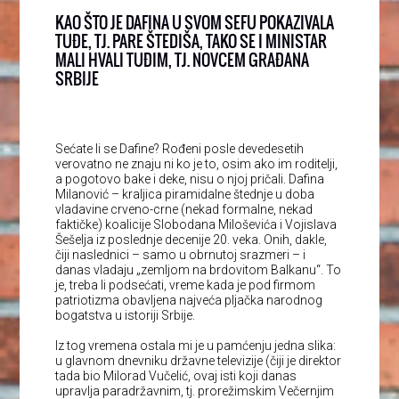
KAO ŠTO JE DAFINA U SVOM SEFU POKAZIVALA
TUĐE, TJ. PARE ŠTEDIŠA, TAKO SE I MINISTAR
MALI HVALI TUĐIM, TJ. NOVCEM GRAĐANA
SRBIJE
Sećate li se Dafine? Rođeni posle devedesetih
verovatno ne znaju ni ko je to, osim ako im roditelji,
a pogotovo bake i deke, nisu o njoj pričali. Dafina
Milanović – kraljica piramidalne štednje u doba
vladavine crveno-crne (nekad formalne, nekad
faktičke) koalicije Slobodana Miloševića i Vojislava
Šešelja iz poslednje decenije 20. veka. Onih, dakle,
čiji naslednici – samo u obrnutoj srazmeri – i
danas vladaju „zemljom na brdovitom Balkanu“. To
je, treba li podsećati, vreme kada je pod firmom
patriotizma obavljena najveća pljačka narodnog
bogatstva u istoriji Srbije.
Iz tog vremena ostala mi je u pamćenju jedna slika:
u glavnom dnevniku državne televizije (čiji je direktor
tada bio Milorad Vučelić, ovaj isti koji danas
upravlja paradržavnim, tj. prorežimskim Večernjim