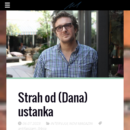
Strah od (Dana)
ustanka
06.07.2023
INTERVJUI
,
NOVI MAGAZIN
antifasizam
,
Srbija