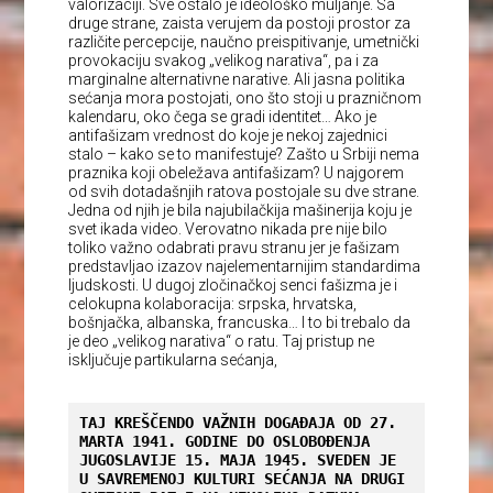
valorizaciji. Sve ostalo je ideološko muljanje. Sa
druge strane, zaista verujem da postoji prostor za
različite percepcije, naučno preispitivanje, umetnički
provokaciju svakog „velikog narativa“, pa i za
marginalne alternativne narative. Ali jasna politika
sećanja mora postojati, ono što stoji u prazničnom
kalendaru, oko čega se gradi identitet… Ako je
antifašizam vrednost do koje je nekoj zajednici
stalo – kako se to manifestuje? Zašto u Srbiji nema
praznika koji obeležava antifašizam? U najgorem
od svih dotadašnjih ratova postojale su dve strane.
Jedna od njih je bila najubilačkija mašinerija koju je
svet ikada video. Verovatno nikada pre nije bilo
toliko važno odabrati pravu stranu jer je fašizam
predstavljao izazov najelementarnijim standardima
ljudskosti. U dugoj zločinačkoj senci fašizma je i
celokupna kolaboracija: srpska, hrvatska,
bošnjačka, albanska, francuska… I to bi trebalo da
je deo „velikog narativa“ o ratu. Taj pristup ne
isključuje partikularna sećanja,
TAJ KREŠČENDO VAŽNIH DOGAĐAJA OD 27. 
MARTA 1941. GODINE DO OSLOBOĐENJA 
JUGOSLAVIJE 15. MAJA 1945. SVEDEN JE 
U SAVREMENOJ KULTURI SEĆANJA NA DRUGI 