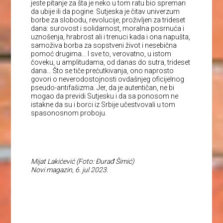
jeste pitanje za šta je neko u tom ratu bio spreman
da ubije ili da pogine. Sutjeska je čitav univerzum
borbe za slobodu, revolucije, proživljen za trideset
dana: surovost i solidarnost, moralna posrnuća i
uznošenja, hrabrost ali i trenuci kada i ona napušta,
samoživa borba za sopstveni život i nesebična
pomoć drugima… I sve to, verovatno, u istom
čoveku, u amplitudama, od danas do sutra, trideset
dana… Što se tiče prećutkivanja, ono naprosto
govori o neverodostojnosti ovdašnjeg oficijelnog
pseudo-antifašizma. Jer, da je autentičan, ne bi
mogao da previdi Sutjesku i da sa ponosom ne
istakne da su i borci iz Srbije učestvovali u tom
spasonosnom proboju.
Mijat Lakićević (Foto: Đurađ Šimić)
Novi magazin, 6. jul 2023.