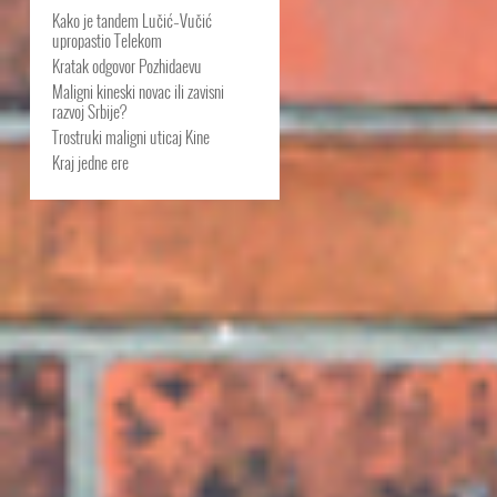
Kako je tandem Lučić–Vučić
upropastio Telekom
Kratak odgovor Pozhidaevu
Maligni kineski novac ili zavisni
razvoj Srbije?
Trostruki maligni uticaj Kine
Kraj jedne ere