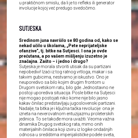
u praktičnom smislu, da li je to refleks ili generator
involucije kojoj već predugo svedočimo.
SUTJESKA
Sredinom juna navršilo se 80 godina od, kako se
nekad učilo u školama, „Pete neprijateljske
ofanzive”, tj. bitke na Sutjesci. I ona je ovde
prećutana, a po vašem mišljenju izuzetno je
značajna. Zašto – i jedno i drugo?
Sutjeska je morala stvoriti utisak da su partizani
nepobedivi! Izaći iz tog ratnog vrtloga, makar i sa
takvim gubicima, nestvarno je iskustvo. Ono je
neuporedivo sa bilo kojim drugim frontom u
Drugom svetskom ratu, bilo gde. Jednostavno ne
postoji uporediva situacija. Posle bitke na Sutjesci
nije mogao postojati niko kome nije bilo jasno
kakav činilac predstavljaju jugoslovenski partizani.
Nadalje, ta bitka je i ključna tačka revolucije: ona je
izneta na neverovatnom entuzijazmu proleterskih
jedinica. To se takođe mora uvažiti. Veoma važna
dinamika Drugog svetskog rata, mimo onih
materijalnih činilaca koji izviru iz logike ondašnjih
odnosa u središtima imperijalističke podele sveta,