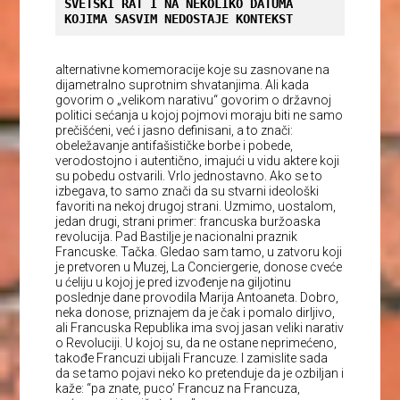
SVETSKI RAT I NA NEKOLIKO DATUMA 
KOJIMA SASVIM NEDOSTAJE KONTEKST
alternativne komemoracije koje su zasnovane na
dijametralno suprotnim shvatanjima. Ali kada
govorim o „velikom narativu“ govorim o državnoj
politici sećanja u kojoj pojmovi moraju biti ne samo
prečišćeni, već i jasno definisani, a to znači:
obeležavanje antifašističke borbe i pobede,
verodostojno i autentično, imajući u vidu aktere koji
su pobedu ostvarili. Vrlo jednostavno. Ako se to
izbegava, to samo znači da su stvarni ideološki
favoriti na nekoj drugoj strani. Uzmimo, uostalom,
jedan drugi, strani primer: francuska buržoaska
revolucija. Pad Bastilje je nacionalni praznik
Francuske. Tačka. Gledao sam tamo, u zatvoru koji
je pretvoren u Muzej, La Conciergerie, donose cveće
u ćeliju u kojoj je pred izvođenje na giljotinu
poslednje dane provodila Marija Antoaneta. Dobro,
neka donose, priznajem da je čak i pomalo dirljivo,
ali Francuska Republika ima svoj jasan veliki narativ
o Revoluciji. U kojoj su, da ne ostane neprimećeno,
takođe Francuzi ubijali Francuze. I zamislite sada
da se tamo pojavi neko ko pretenduje da je ozbiljan i
kaže: “pa znate, puco’ Francuz na Francuza,