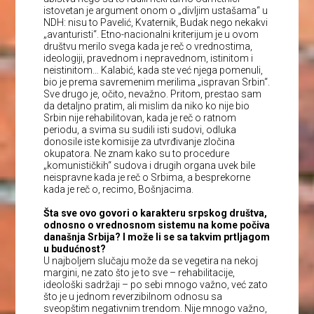
istovetan je argument onom o „divljim ustašama“ u
NDH: nisu to Pavelić, Kvaternik, Budak nego nekakvi
„avanturisti“. Etno-nacionalni kriterijum je u ovom
društvu merilo svega kada je reč o vrednostima,
ideologiji, pravednom i nepravednom, istinitom i
neistinitom… Kalabić, kada ste već njega pomenuli,
bio je prema savremenim merilima „ispravan Srbin“.
Sve drugo je, očito, nevažno. Pritom, prestao sam
da detaljno pratim, ali mislim da niko ko nije bio
Srbin nije rehabilitovan, kada je reč o ratnom
periodu, a svima su sudili isti sudovi, odluka
donosile iste komisije za utvrđivanje zločina
okupatora. Ne znam kako su to procedure
„komunističkih“ sudova i drugih organa uvek bile
neispravne kada je reč o Srbima, a besprekorne
kada je reč o, recimo, Bošnjacima.
Šta sve ovo govori o karakteru srpskog društva,
odnosno o vrednosnom sistemu na kome počiva
današnja Srbija? I može li se sa takvim prtljagom
u budućnost?
U najboljem slučaju može da se vegetira na nekoj
margini, ne zato što je to sve – rehabilitacije,
ideološki sadržaji – po sebi mnogo važno, već zato
što je u jednom reverzibilnom odnosu sa
sveopštim negativnim trendom. Nije mnogo važno,