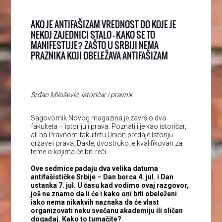
AKO JE ANTIFAŠIZAM VREDNOST DO KOJE JE
NEKOJ ZAJEDNICI STALO – KAKO SE TO
MANIFESTUJE? ZAŠTO U SRBIJI NEMA
PRAZNIKA KOJI OBELEŽAVA ANTIFAŠIZAM
Srđan Milošević, istoričar i pravnik
Sagovornik Novog magazina je završio dva
fakulteta – istoriju i prava. Poznatiji je kao istoričar,
ali na Pravnom fakultetu Union predaje Istoriju
države i prava. Dakle, dvostruko je kvalifikovan za
teme o kojima će biti reči.
Ove sedmice padaju dva velika datuma
antifašističke Srbije – Dan borca 4. jul. i Dan
ustanka 7. jul. U času kad vodimo ovaj razgovor,
još ne znamo da li će i kako oni biti obeleženi
iako nema nikakvih naznaka da će vlast
organizovati neku svečanu akademiju ili sličan
događaj. Kako to tumačite?