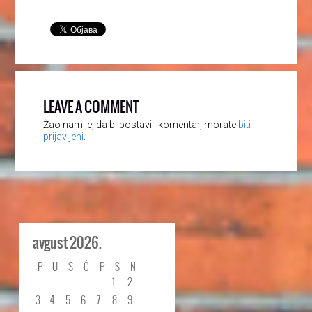
LEAVE A COMMENT
Žao nam je, da bi postavili komentar, morate
biti
prijavljeni
.
avgust 2026.
P
U
S
Č
P
S
N
1
2
3
4
5
6
7
8
9