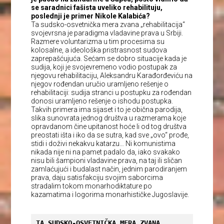
se saradnici fašista uveliko rehabilituju,
poslednji je primer Nikole Kalabića?
Ta sudsko-osvetnička mera zvana „rehabilitacija“
svojevrsna je paradigma vladavine prava u Srbiji.
Razmere voluntarizma u tim procesima su
kolosalne, a ideološka pristrasnost sudova
zaprepašćujuća. Sećam se dobro situacije kada je
sudija, koji je svojevremeno vodio postupak za
njegovu rehabilitaciju, Aleksandru Karađorđeviću na
njegov rođendan uručio uramljeno rešenje o
rehabilitaciji: sudija stranci u postupku za rođendan
donosi uramljeno rešenje o ishodu postupka.
Takvih primera ima sijaset i to je obična parodija,
slika sunovrata jednog društva u razmerama koje
opravdanom čine upitanost hoće li od tog društva
preostati išta i iko da se sutra, kad sve „ovo“ prođe,
stidi i doživi nekakvu katarzu… Ni komunistima
nikada nije ni na pamet padalo da, iako svakako
nisu bili šampioni vladavine prava, na taj ili sličan
zamlaćujući i budalast način, jednim parodiranjem
prava, daju satisfakciju svojim saborcima
stradalim tokom monarhodiktature po
kazamatima i logorima monarhističke Jugoslavije.
TA SUDSKO-OSVETNIČKA MERA ZVANA 