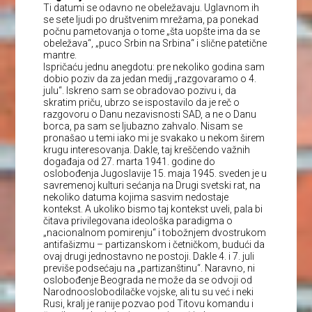
Ti datumi se odavno ne obeležavaju. Uglavnom ih
se sete ljudi po društvenim mrežama, pa ponekad
počnu pametovanja o tome „šta uopšte ima da se
obeležava“, „puco Srbin na Srbina“ i slične patetične
mantre.
Ispričaću jednu anegdotu: pre nekoliko godina sam
dobio poziv da za jedan medij „razgovaramo o 4.
julu“. Iskreno sam se obradovao pozivu i, da
skratim priču, ubrzo se ispostavilo da je reč o
razgovoru o Danu nezavisnosti SAD, a ne o Danu
borca, pa sam se ljubazno zahvalo. Nisam se
pronašao u temi iako mi je svakako u nekom širem
krugu interesovanja. Dakle, taj kreščendo važnih
događaja od 27. marta 1941. godine do
oslobođenja Jugoslavije 15. maja 1945. sveden je u
savremenoj kulturi sećanja na Drugi svetski rat, na
nekoliko datuma kojima sasvim nedostaje
kontekst. A ukoliko bismo taj kontekst uveli, pala bi
čitava privilegovana ideološka paradigma o
„nacionalnom pomirenju“ i tobožnjem dvostrukom
antifašizmu – partizanskom i četničkom, budući da
ovaj drugi jednostavno ne postoji. Dakle 4. i 7. juli
previše podsećaju na „partizanštinu“. Naravno, ni
oslobođenje Beograda ne može da se odvoji od
Narodnooslobodilačke vojske, ali tu su već i neki
Rusi, kralj je ranije pozvao pod Titovu komandu i