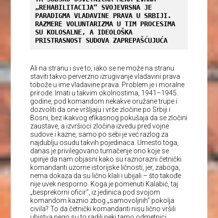
„REHABILITACIJA“ SVOJEVRSNA JE 
PARADIGMA VLADAVINE PRAVA U SRBIJI. 
RAZMERE VOLUNTARIZMA U TIM PROCESIMA 
SU KOLOSALNE, A IDEOLOŠKA 
PRISTRASNOST SUDOVA ZAPREPAŠĆUJUĆA
Ali na stranu i sve to, iako se ne može na stranu
staviti takvo perverzno izrugivanje vladavini prava
tobože u ime vladavine prava. Problem je i moralne
prirode. Imati u takvim okolnostima, 1941–1945.
godine, pod komandom nekakve oružane trupe i
dozvoliti da one vršljaju i vrše zločine po Srbiji i
Bosni, bez ikakvog efikasnog pokušaja da se zločini
zaustave, a izvršioci zločina izvedu pred vojne
sudove i kazne, samo po sebi je već razlog za
najdublju osudu takvih pojedinaca. Umesto toga,
danas je privilegovano tumačenje ono koje se
upinje da nam objasni kako su raznorazni četnički
komandanti uzorne istorijske ličnosti, jer, zaboga,
nema dokaza da su lično klali i ubijali – što takođe
nije uvek nesporno. Koga je pomenuti Kalabić, taj
„besprekorni oficir“, iz jedinica pod svojom
komandom kaznio zbog „samovoljnih“ pokolja
civila? To da četnički komandanti nisu lično vršili
ubistva nego su to radili neki tamo odmetnici