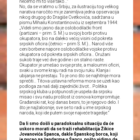
nećemo mi to više tako…”
No, da se vratimo u Srbiju, za ilustraciju tog velikog
narativa naročito mi je zanimljiva jedna opservacija
nikog drugog do Dragiše Cvetkovića, sadržana u
pismu Mihailu Konstantinoviću iz septembra 1944:
„Videli smo jasno da je oslobodilački front
(partizani – prim. S. M.) u svojoj borbi protivu
okupatora, bio na daleko većoj visini od pokreta
srpskih oficira (četnici – prim S. M.)… Narod više
ceni borbene napore oslobodilačke vojske protivu
okupatora od pokreta srpskih oficira… Oružani
sukob traje već dve godine i on stalno raste.
Okupator je umešao svoje prste, a maloumni oficiri,
svaki u svome kraju radi na svoju ruku. Klanja i
ubijanja ne prestaju. To je ono što se najhitnije mora
sprečiti… Titova ustavna reforma mora se uzeti kao
podloga za naš dalji zajednički život… Politika
srpskog kluba u potpunosti je uspela da srpsku
misao i svu našu prošlost iz osnova kompromituje.
Građanski rat, koji danas besni, to je njegovo delo. I
što je najžalosnije, sve se to radi u ime srpskog
naroda, koji ide putem svoje najveće tragedije.“
Da li smo došli u paradoksalnu situaciju da će
uskoro morati da se traži rehabilitacija Žikice
Jovanovića Španca, dakle Španskog borca, koji
je pucao na žandarme u Šapcu, pošto vidimo da