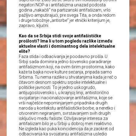
negatori NOP-a i antifašizma unazad podosta
godina „nakačili“ na partizanski antifašizam, vrlo
pažljivo amputirajući, pre svega Tita, a onda redom
i druge tobožnje „antisrbe“ jer etnički kriterijum je,
zapravo, ključni.
Kao da se Srbija stidi svoje antifašističke
prošlosti? Ima li u tom pogledu razlike između
aktuelne vlasti i dominantnog dela intelektualne
elite?
Faza stida i odbacivanja je poodavno prošla. U
Srbiji sada dominira jedno šovensko paradiranje
antifašizmom koji, na ovim širim prostorima, kako
kaže ta bajka nove kulture sećanja, pripada samo
Srbima. Tu nema razlike u shvatanjima kada je reč o
čitavom desnom spektru srpske intelektualne i
političke javnosti. To je jedno uskogrudo,
antijugoslovensko i, u krajnjoj liniji, antiistorično
svojatanje i nacionalizovanje antifašizma, koje se
vrši najčešće nepominjanjem pripadnika drugih
naroda u kontekstu antifašističke borbe, a neretko i
otvorenim negiranjem, svrstavanjem svih drugih
isključivo među fašiste. Oživljavanje interesa za
antifašizam bilo je u Srbiji u dobroj meri reaktivno.
Ne izgleda kao puka koincidencija da je zaokret od
odbacivanja ka svojatanju antifašizma usledio