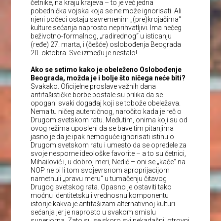
četnike, na kraju krajeva – to je već jedna
pobednička vojska koja se ne može ignorisati. Ali
njeni počeci ostaju savremenim „(pre)krojačima“
kulture sećanja naprosto neprihvatljivi. Ima nečeg
beživotno-formalnog, „radirednog“ u isticanju
(ređe) 27. marta, i (češće) oslobođenja Beograda
20. oktobra. Sve između je nestalo!
Ako se setimo kako je obeleženo Oslobođenje
Beograda, možda je i bolje što ničega neće biti?
Svakako. Oficijelne proslave važnih dana
antifašističke borbe postale su prilika da se
opogani svaki događaj koji se tobože obeležava.
Nema tu ničeg autentičnog, naročito kada je reč o
Drugom svetskom ratu. Međutim, onima koji su od
ovog režima uposleni da se bave tim pitanjima
jasno je da je ipak nemoguće ignorisati istinu o
Drugom svetskom ratu i umesto da se opredele za
svoje nesporne ideološke favorite – a to su četnici,
Mihailović i, u dobroj meri, Nedić – oni se „kače“ na
NOP ne bi li tom svojevrsnom aproprijacijom
nametnuli „pravu meru“ u tumačenju čitavog
Drugog svetskog rata. Opasno je ostaviti tako
moćnu identitetsku i vrednosnu komponentu
istorije kakva je antifašizam alternativnoj kulturi
sećanja jer je naprosto u svakom smislu
superiorna. Zato su se skoro svi nekadašnji otrovni