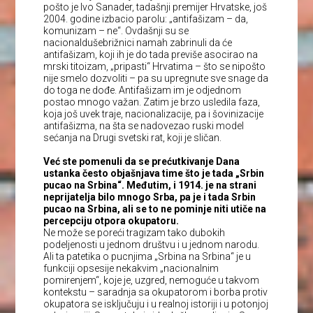
pošto je Ivo Sanader, tadašnji premijer Hrvatske, još
2004. godine izbacio parolu: „antifašizam – da,
komunizam – ne“. Ovdašnji su se
nacionaldušebrižnici namah zabrinuli da će
antifašizam, koji ih je do tada previše asocirao na
mrski titoizam, „pripasti“ Hrvatima – što se nipošto
nije smelo dozvoliti – pa su upregnute sve snage da
do toga ne dođe. Antifašizam im je odjednom
postao mnogo važan. Zatim je brzo usledila faza,
koja još uvek traje, nacionalizacije, pa i šovinizacije
antifašizma, na šta se nadovezao ruski model
sećanja na Drugi svetski rat, koji je sličan.
Već ste pomenuli da se prećutkivanje Dana
ustanka često objašnjava time što je tada „Srbin
pucao na Srbina“. Međutim, i 1914. je na strani
neprijatelja bilo mnogo Srba, pa je i tada Srbin
pucao na Srbina, ali se to ne pominje niti utiče na
percepciju otpora okupatoru.
Ne može se poreći tragizam tako dubokih
podeljenosti u jednom društvu i u jednom narodu.
Ali ta patetika o pucnjima „Srbina na Srbina“ je u
funkciji opsesije nekakvim „nacionalnim
pomirenjem“, koje je, uzgred, nemoguće u takvom
kontekstu – saradnja sa okupatorom i borba protiv
okupatora se isključuju i u realnoj istoriji i u potonjoj