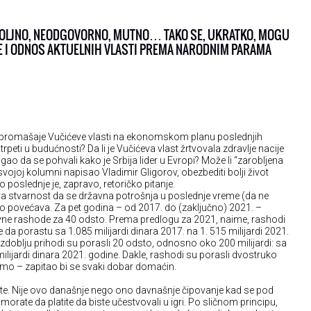
OLJNO, NEODGOVORNO, MUTNO… TAKO SE, UKRATKO, MOGU
JE I ODNOS AKTUELNIH VLASTI PREMA NARODNIM PARAMA
e promašaje Vučićeve vlasti na ekonomskom planu poslednjih
rpeti u budućnosti? Da li je Vučićeva vlast žrtvovala zdravlje nacije
ao da se pohvali kako je Srbija lider u Evropi? Može li “zarobljena
svojoj kolumni napisao Vladimir Gligorov, obezbediti bolji život
 poslednje je, zapravo, retoričko pitanje.
ova stvarnost da se državna potrošnja u poslednje vreme (da ne
ito povećava. Za pet godina – od 2017. do (zaključno) 2021. –
avne rashode za 40 odsto. Prema predlogu za 2021, naime, rashodi
 da porastu sa 1.085 milijardi dinara 2017. na 1. 515 milijardi 2021.
 razdoblju prihodi su porasli 20 odsto, odnosno oko 200 milijardi: sa
milijardi dinara 2021. godine. Dakle, rashodi su porasli dvostruko
amo – zapitao bi se svaki dobar domaćin.
islite. Nije ovo današnje nego ono davnašnje čipovanje kad se pod
rate da platite da biste učestvovali u igri. Po sličnom principu,