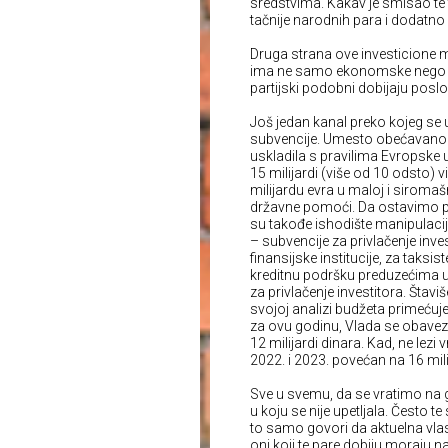
sredstvima. Kakav je smisao te 
tačnije narodnih para i dodatno 
Druga strana ove investicione me
ima ne samo ekonomske nego i p
partijski podobni dobijaju poslo
Još jedan kanal preko kojeg se 
subvencije. Umesto obećavanog 
uskladila s pravilima Evropske un
15 milijardi (više od 10 odsto) 
milijardu evra u maloj i siromašn
državne pomoći. Da ostavimo po 
su takođe ishodište manipulacije
– subvencije za privlačenje inves
finansijske institucije, za taks
kreditnu podršku preduzećima u p
za privlačenje investitora. Štav
svojoj analizi budžeta primećuj
za ovu godinu, Vlada se obave
12 milijardi dinara. Kad, ne lezi
2022. i 2023. povećan na 16 mili
Sve u svemu, da se vratimo na 
u koju se nije upetljala. Često te
to samo govori da aktuelna vlas
oni koji te pare dobiju moraju 