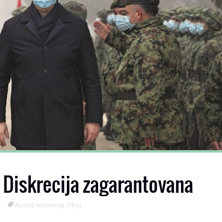
 Diskrecija zagarantovana
budzet
,
ekonomija
,
Srbija