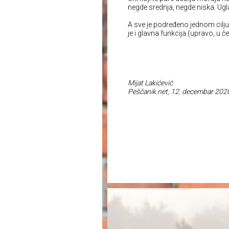
negde srednja, negde niska. Ug
A sve je podređeno jednom cilju
je i glavna funkcija (upravo, u
Mijat Lakićević
Peščanik.net, 12. decembar 202