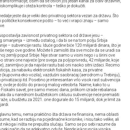
transformacije, osim da se otvori još jedan kanal za odliv državnih,
iskomplikuje i oteža kontrola – teško je dokučiti.
dalje jeste da je veliki deo privatnog sektora vezan za državu. Što
olitičke konsekvence pošto – to već i vrapci znaju – samo
ve.
uspostavlja zavisnost privatnog sektora od države jesu –
smanjenja – između ostalog, i da bi se na tom polju Srbija
ije – subvencije rastu. Iduće godine biće 120 milijardi dinara, što je
više nego ove godine. Možete li zamisliti šta sve može da se uradi sa
oj zemlji poput Srbije. Nije stvar samo u visini nego i u širini ove
strani one najveće (pre svega za poljoprivredu, 42 milijarde, koje
), zanimljivo je da najviše rastu baš oni naoko sitni izdaci. Recimo
ticija, za nabavku elektronskih fiskalnih kasa, za privatne
iste (kupovina eko-vozila), vazdušni saobraćaj (aerodrom u Trebinju),
rivatizaciji itd. Posebno je interesantan vrlo visok rast subvencija
iše, ovde je došlo do pravog malog veleobrta. Naime, kako to u
e Fiskalni savet, pre samo mesec dana, prilikom izrade rebalansa
zala da u narednom budžetskom ciklusu subvencije neće premašiti
 vraže, u budžetu za 2021. one dogurale do 15 milijardi, dok je limit za
jardi.
glavnu temu, nema praktično šta država ne finansira, nema oblasti
 sume, kad se razbiju na pojedinačne korisnike, i nisu tako velike, ali
t nikoga i ništa ne prepušta slučaju. Samo se po sebi razume da
na neki način da se adekvatno oduže. Negde je korupcija visoka,