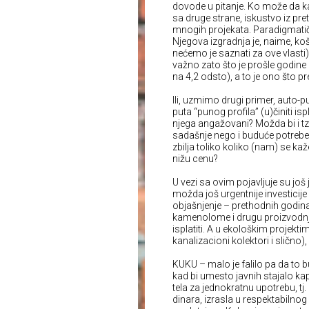
dovode u pitanje. Ko može da kaže
sa druge strane, iskustvo iz pr
mnogih projekata. Paradigmati
Njegova izgradnja je, naime, koš
nećemo je saznati za ove vlasti),
važno zato što je prošle godin
na 4,2 odsto), a to je ono što 
Ili, uzmimo drugi primer, auto-p
puta “punog profila” (u)činiti is
njega angažovani? Možda bi i t
sadašnje nego i buduće potrebe (
zbilja toliko koliko (nam) se ka
nižu cenu?
U vezi sa ovim pojavljuje su još 
možda još urgentnije investicije
objašnjenje – prethodnih godina 
kamenolome i drugu proizvodnju 
isplatiti. A u ekološkim projek
kanalizacioni kolektori i slično),
KUKU – malo je falilo pa da to 
kad bi umesto javnih stajalo kap
tela za jednokratnu upotrebu, tj
dinara, izrasla u respektabilno