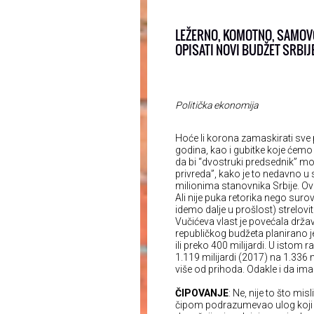
LEŽERNO, KOMOTNO, SAMOV
OPISATI NOVI BUDŽET SRBI
Politička ekonomija
Hoće li korona zamaskirati sv
godina, kao i gubitke koje ćemo t
da bi “dvostruki predsednik” mog
privreda”, kako je to nedavno u 
milionima stanovnika Srbije. Ovo
Ali nije puka retorika nego sur
idemo dalje u prošlost) strelov
Vučićeva vlast je povećala drž
republičkog budžeta planirano je
ili preko 400 milijardi. U istom
1.119 milijardi (2017) na 1.336 
više od prihoda. Odakle i da im
ČIPOVANJE
: Ne, nije to što m
čipom podrazumevao ulog koji mo