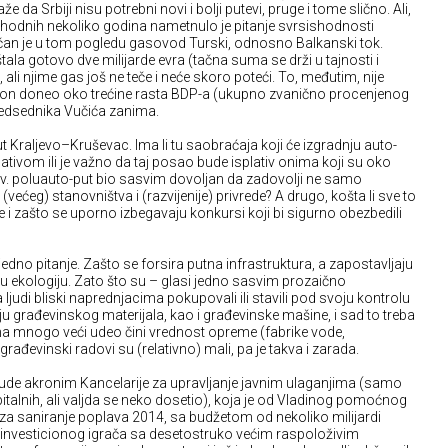
 da Srbiji nisu potrebni novi i bolji putevi, pruge i tome slično. Ali,
ethodnih nekoliko godina nametnulo je pitanje svrsishodnosti
čan je u tom pogledu gasovod Turski, odnosno Balkanski tok.
tala gotovo dve milijarde evra (tačna suma se drži u tajnosti i
 ali njime gas još ne teče i neće skoro poteći. To, međutim, nije
e on doneo oko trećine rasta BDP-a (ukupno zvanično procenjenog
predsednika Vučića zanima.
ut Kraljevo–Kruševac. Ima li tu saobraćaja koji će izgradnju auto-
plativom ili je važno da taj posao bude isplativ onima koji su oko
zv. poluauto-put bio sasvim dovoljan da zadovolji ne samo
većeg) stanovništva i (razvijenije) privrede? A drugo, košta li sve to
že i zašto se uporno izbegavaju konkursi koji bi sigurno obezbedili
jedno pitanje. Zašto se forsira putna infrastruktura, a zapostavljaju
 u ekologiju. Zato što su – glasi jedno sasvim prozaično
ljudi bliski naprednjacima pokupovali ili stavili pod svoju kontrolu
građevinskog materijala, kao i građevinske mašine, i sad to treba
tima mnogo veći udeo čini vrednost opreme (fabrike vode,
 građevinski radovi su (relativno) mali, pa je takva i zarada.
bude akronim Kancelarije za upravljanje javnim ulaganjima (samo
italnih, ali valjda se neko dosetio), koja je od Vladinog pomoćnog
. za saniranje poplava 2014, sa budžetom od nekoliko milijardi
g investicionog igrača sa desetostruko većim raspoloživim