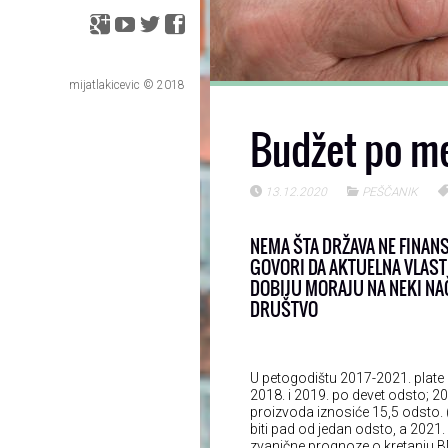
mijatlakicevic © 2018
Budžet po me
13.12.2020
PEŠČANIK
NEMA ŠTA DRŽAVA NE FINANS
GOVORI DA AKTUELNA VLAST 
DOBIJU MORAJU NA NEKI NA
DRUŠTVO
U petogodištu 2017-2021. plate 
2018. i 2019. po devet odsto; 2
proizvoda iznosiće 15,5 odsto. 
biti pad od jedan odsto, a 2021.
zvanične prognoze o kretanju B