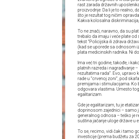
rast zarada državnih uposlenika 
proizvodnje. Da li je to realno, 
što je rezultat tog ničim oprav
Kakva kolosalna diskriminacija,
To ne znači, naravno, da su plat
trebalo da imaju i veće plate od
tekst “Policijska ili zdrava držav
(kad se uporede sa odnosom iz
plata medicinskih radnika. Ni do
Ima već tri godine, takođe, i k
platnih razreda i nagrađivanje – 
rezultatima rada”. Evo, upravo 
rade u “crvenoj zoni”, pod skaf
premijama i stimulacijama. Ko 
odgovara vlastima. Umesto toga,
egalitarizam.
Gde je egalitarizam, tu je etati
doprinosom zajednici – samo je v
generalnog odnosa – teško je reći
suština jačanje uloge države u 
To se, recimo, vidi čak i tamo g
investicije (prema budžetu za 20