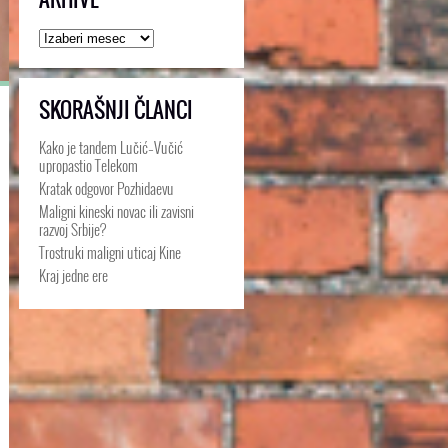
Arhive
SKORAŠNJI ČLANCI
Kako je tandem Lučić–Vučić
upropastio Telekom
Kratak odgovor Pozhidaevu
Maligni kineski novac ili zavisni
razvoj Srbije?
Trostruki maligni uticaj Kine
Kraj jedne ere