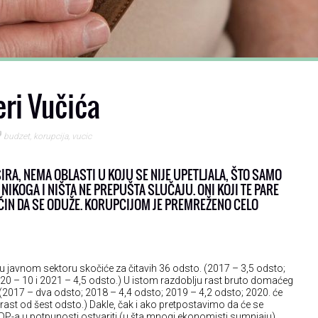
ri Vučića
budzet
,
korupcija
,
vucic
IRA, NEMA OBLASTI U KOJU SE NIJE UPETLJALA, ŠTO SAMO
NIKOGA I NIŠTA NE PREPUŠTA SLUČAJU. ONI KOJI TE PARE
ČIN DA SE ODUŽE. KORUPCIJOM JE PREMREŽENO CELO
u javnom sektoru skočiće za čitavih 36 odsto. (2017 – 3,5 odsto;
020 – 10 i 2021 – 4,5 odsto.) U istom razdoblju rast bruto domaćeg
(2017 – dva odsto; 2018 – 4,4 odsto; 2019 – 4,2 odsto; 2020. će
 rast od šest odsto.) Dakle, čak i ako pretpostavimo da će se
DP-a u potpunosti ostvariti (u šta mnogi ekonomisti sumnjaju),