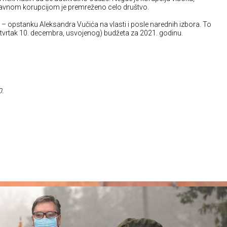
lavnom korupcijom je premreženo celo društvo.
 – opstanku Aleksandra Vučića na vlasti i posle narednih izbora. To
 četvrtak 10. decembra, usvojenog) budžeta za 2021. godinu.
0.