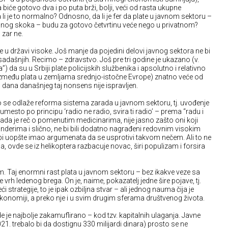
biće gotovo dva i po puta brži, bolji, veći od rasta ukupne
da li je to normalno? Odnosno, da li je fer da plate u javnom sektoru –
danog skoka – budu za gotovo četvrtinu veće nego u privatnom?
 zar ne.
e u državi visoke. Još manje da pojedini delovi javnog sektora ne bi
 sadašnjih. Recimo – zdravstvo. Još pre tri godine je ukazano (v.
a”) da su u Srbiji plate policijskih službenika i apsolutno i relativno
među plata u zemljama srednjo-istočne Evrope) znatno veće od
 dana današnjeg taj nonsens nije ispravljen.
ako se odlaže reforma sistema zarada u javnom sektoru, tj. uvođenje
umesto po principu ‘radio ne radio, svira ti radio’ – prema “radu i
kada je reč o pomenutim medicinarima, nije jasno zašto oni koji
anderima i slično, ne bi bili dodatno nagrađeni redovnim visokim
bi uopšte imao argumenata da se usprotivi takvom nečem. Ali to ne
 ovde se iz helikoptera razbacuje novac, širi populizam i forsira
zam. Taj enormni rast plata u javnom sektoru – bez ikakve veze sa
rh ledenog brega. On je, naime, pokazatelj jedne šire pojave, tj.
 strategije, to je ipak ozbiljna stvar – ali jednog nauma čija je
ekonomiji, a preko nje i u svim drugim sferama društvenog života.
de je najbolje zakamuflirano – kod tzv. kapitalnih ulaganja. Javne
21. trebalo bi da dostignu 330 milijardi dinara) prosto se ne